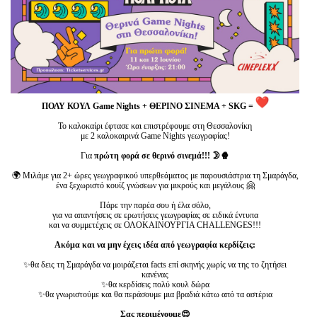
Είσοδος διαχειριστή
ΠΟΛΥ ΚΟΥΛ Game Nights + ΘΕΡΙΝΟ ΣΙΝΕΜΑ + SKG =
Το καλοκαίρι έφτασε και επιστρέφουμε στη Θεσσαλονίκη
με 2 καλοκαιρινά Game Nights γεωγραφίας!
Για
πρώτη φορά σε θερινό σινεμά!!! 🌛🍿
🌍 Μιλάμε για 2+ ώρες γεωγραφικού υπερθεάματος με παρουσιάστρια τη Σμαράγδα,
ένα ξεχωριστό κουίζ γνώσεων για μικρούς και μεγάλους 🤗
Πάρε την παρέα σου ή έλα σόλο,
για να απαντήσεις σε ερωτήσεις γεωγραφίας σε ειδικά έντυπα
και να συμμετέχεις σε ΟΛΟΚΑΙΝΟΥΡΓΙΑ CHALLENGES!!!
Ακόμα και να μην έχεις ιδέα από γεωγραφία κερδίζεις:
✨θα δεις τη Σμαράγδα να μοιράζεται facts επί σκηνής χωρίς να της το ζητήσει
κανένας
✨θα κερδίσεις πολύ κουλ δώρα
✨θα γνωριστούμε και θα περάσουμε μια βραδιά κάτω από τα αστέρια
Σας περιμένουμε😍