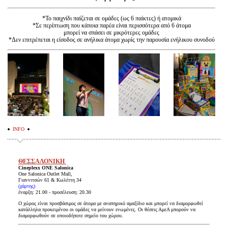
*Το παιχνίδι παίζεται σε ομάδες (ως 6 παίκτες) ή ατομικά
*Σε περίπτωση που κάποια παρέα είναι περισσότερα από 6 άτομα
μπορεί να σπάσει σε μικρότερες ομάδες
*Δεν επιτρέπεται η είσοδος σε ανήλικα άτομα χωρίς την παρουσία ενήλικου συνοδού
INFO
ΘΕΣΣΑΛΟΝΙΚΗ
Cineplexx ONE Salonica
One Salonica Outlet Mall,
Γιαννιτσών 61 & Κωλέττη 34
(χάρτης)
έναρξη: 21.00 - προσέλευση: 20.30
Ο χώρος είναι προσβάσιμος σε άτομα με αναπηρικό αμαξίδιο και μπορεί να διαμορφωθεί
κατάλληλα προκειμένου οι ομάδες να μείνουν ενωμένες. Οι θέσεις ΑμεΑ μπορούν να
διαμορφωθούν σε οποιοδήποτε σημείο του χώρου.