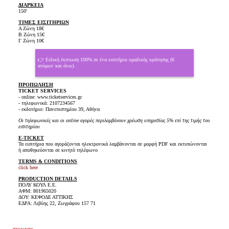
ΔΙΑΡΚΕΙΑ
150'
ΤΙΜΕΣ ΕΙΣΙΤΗΡΙΩΝ
Α Ζώνη 18€
Β Ζώνη 15€
Γ Ζώνη 10€
👉 Ειδική έκπτωση 100% σε ένα εισιτήριο ομαδικής κράτησης (6
ατόμων και άνω).
ΠΡΟΠΩΛΗΣΗ
TICKET SERVICES
- online: www.ticketservices.gr
- τηλεφωνικά: 2107234567
- εκδοτήριο: Πανεπιστημίου 39, Αθήνα
Οι τηλεφωνικές και οι online αγορές περιλαμβάνουν χρέωση υπηρεσίας 5% επί της τιμής του
εισιτηρίου
E-TICKET
Τα εισιτήρια που αγοράζονται ηλεκτρονικά λαμβάνονται σε μορφή PDF και εκτυπώνονται
ή αποθηκεύονται σε κινητό τηλέφωνο
TERMS & CONDITIONS
click here
PRODUCTION DETAILS
ΠΟΛΥ ΚΟΥΛ Ε.Ε.
ΑΦΜ: 801965020
ΔΟΥ: ΚΕΦΟΔΕ ΑΤΤΙΚΗΣ
ΕΔΡΑ: Λιβύης 22, Ζωγράφου 157 71