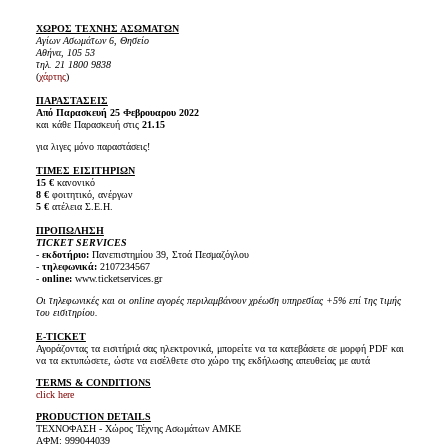
ΧΩΡΟΣ ΤΕΧΝΗΣ ΑΣΩΜΑΤΩΝ
Αγίων Ασωμάτων 6, Θησείο
Αθήνα, 105 53
τηλ. 21 1800 9838
(
χάρτης
)
ΠΑΡΑΣΤΑΣΕΙΣ
Από Παρασκευή 25 Φεβρουαρου 2022
και κάθε Παρασκευή στις
21.15
για λιγες μόνο παραστάσεις!
ΤΙΜΕΣ ΕΙΣΙΤΗΡΙΩΝ
15 €
κανονικό
8 €
φοιτητικό, ανέργων
5 €
ατέλεια Σ.Ε.Η.
ΠΡΟΠΩΛΗΣΗ
TICKET SERVICES
-
εκδοτήριο:
Πανεπιστημίου 39, Στοά Πεσμαζόγλου
-
τηλεφωνικά:
2107234567
-
online:
www.ticketservices.gr
Οι τηλεφωνικές και οι online αγορές περιλαμβάνουν χρέωση υπηρεσίας +5% επί της τιμής
του εισιτηρίου.
E-TICKET
Αγοράζοντας τα εισιτήριά σας ηλεκτρονικά, μπορείτε να τα κατεβάσετε σε μορφή PDF και
να τα εκτυπώσετε, ώστε να εισέλθετε στο χώρο της εκδήλωσης απευθείας με αυτά
TERMS & CONDITIONS
click here
PRODUCTION DETAILS
ΤΕΧΝΟΦΑΣΗ - Χώρος Τέχνης Ασωμάτων ΑΜΚΕ
ΑΦΜ: 999044039