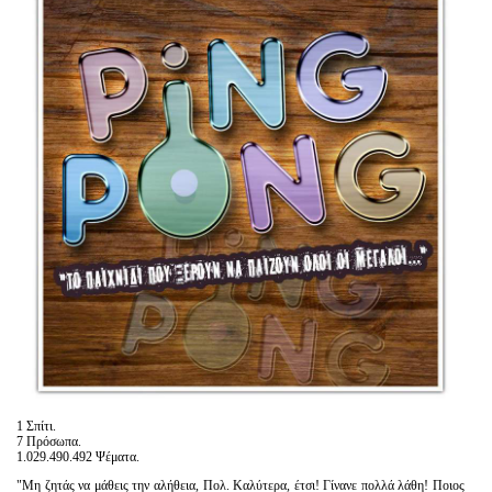
Είσοδος διαχειριστή
1 Σπίτι.
7 Πρόσωπα.
1.029.490.492 Ψέματα.
"Μη ζητάς να μάθεις την αλήθεια, Πολ. Καλύτερα, έτσι! Γίνανε πολλά λάθη! Ποιος