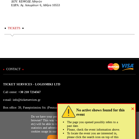
ΔΟΥ: ΚΕΦΟΔΕ Αθηνών
ΕΔΡΑ: Αγ. Ασωμάτων 6, Αθήνα 10553
TICKETS
CONTACT
TICKET SERVICES - LOGISMIKI LTD
Call center:
+30 210 7234567
e-mail:
info@ticketservices.gr
×
Box office: 39, Panepistimiou Str. (Pesmazoglou Arc), Athens, Greece
No active shows found for this
event
Working hours: Mon-Fri: 9am-5pm
Do we have your permission to store cookies to your
browser? This way we and third parties (Google, Facebook
The page you opened possibly refers to a
etc) will be able to track your usage of our website for
past date.
statistics and advertising reasons. You may read more on the
Please, check the event information above.
cookies usage in our website clicking
here
.
To locate the event you are interested in,
please click the search icon on top of this