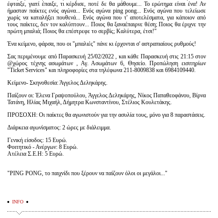
έφταιξε, γιατί έπαιξε, τι κέρδισε, ποτέ δε θα μάθουμε... Το ερώτημα είναι ένα! Αν
ήμασταν παίκτες ενός αγώνα... Ενός αγώνα ping pong... Ενός αγώνα που τελείωσε
χωρίς να καταλήξει πουθενά... Ενός αγώνα που τ' αποτελέσματα, για κάποιον από
τους παίκτες, δεν τον καλύπτουν... Ποιος θα ξαναέπαιρνε θέση; Ποιος θα έριχνε την
πρώτη μπαλιά; Ποιος θα επέστρεφε το σερβίς; Καλύτερα, έτσι!"
Ένα κείμενο, φάρσα, που οι "μπαλιές" πάνε κι έρχονται σ' αστραπιαίους ρυθμούς!
Σας περιμένουμε από Παρασκευή 25/02/2022 , και κάθε Παρασκευή στις 21:15 στον
@χώρος τέχνης ασωμάτων , Αγ. Ασωμάτων 6, Θησείο. Προπώληση εισιτηρίων
"Ticket Services" και πληροφορίες στα τηλέφωνα 211-8009838 και 6984109440.
Κείμενο- Σκηνοθεσία: Άγγελος Δεληκάρης.
Παίζουν οι: Έλενα Γραψοπούλου, Άγγελος Δεληκάρης, Νίκος Παπαθεοφάνου, Βίρνα
Τατάνη, Ηλίας Μιχαήλ, Δήμητρα Κωνσταντίνου, Στέλιος Κουλετάκης.
ΠΡΟΣΟΧΗ: Οι παίκτες θα αγωνιστούν για την ασυλία τους, μόνο για 8 παραστάσεις.
Διάρκεια αγωνίσματος: 2 ώρες με διάλειμμα.
Γενική είσοδος: 15 Ευρώ.
Φοιτητικό - Ανέργων: 8 Ευρώ.
Ατέλεια Σ.Ε.Η: 5 Ευρώ.
"PING PONG, το παιχνίδι που ξέρουν να παίζουν όλοι οι μεγάλοι..."
INFO