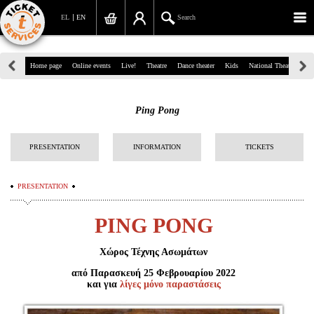
EL
EN
Search
39, Panepistimiou Str, Athens
Home page
Online events
Live!
Theatre
Dance theater
Kids
National Theatre
Gr
(+30)210 7234567
Ping Pong
info@ticketservices.gr
Search
PRESENTATION
INFORMATION
TICKETS
Sign up/Sign in
PRESENTATION
Check out
PING PONG
Search your order
Χώρος Τέχνης Ασωμάτων
Personal Data
από Παρασκευή 25 Φεβρουαρίου 2022
και για
λίγες μόνο παραστάσεις
Information