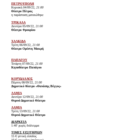
ΠΕΤΡΟΥΠΟΛΗ
Κυριακή 04/09/22,
21:00
Θέατρο Πέτρας
η παράσταση ματαιώθηκε
ΤΡΙΚΑΛΑ
Δευτέρα 05/09/22,
21:00
Θέατρο Φρουρίου
ΧΑΛΚΙΔΑ
Τρίτη 06/09/22,
21:00
Θέατρο Ορέστη Μακρή
ΠΑΠΑΓΟΥ
Τετάρτη 07/09/22,
21:00
Κηποθέατρο Παπάγου
ΚΟΡΥΔΑΛΛΟΣ
Πέμπτη 08/09/22,
21:00
Δημοτικό θέατρο «Θανάσης Βέγγος»
ΛΑΜΙΑ
Δευτέρα 12/09/22,
21:00
Θερινό Δημοτικό Θέατρο
ΛΑΜΙΑ
Τρίτη 13/09/22,
21:00
Θερινό Δημοτικό Θέατρο
ΔΙΑΡΚΕΙΑ
1:40' χωρίς διάλειμμα
ΤΙΜΕΣ ΕΙΣΙΤΗΡΙΩΝ
15 € γενική είσοδος
10 € μειωμένο (ανέργων)