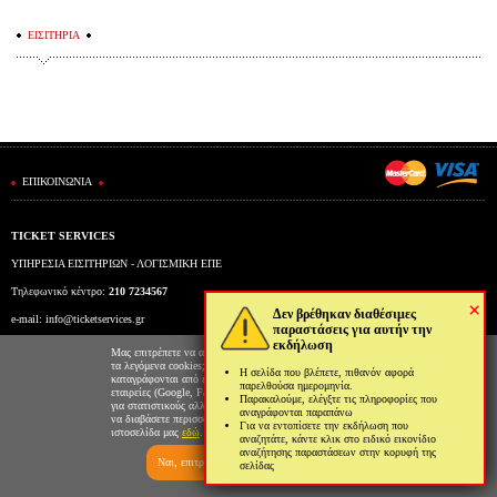
ΕΙΣΙΤΗΡΙΑ
ΕΠΙΚΟΙΝΩΝΙΑ
TICKET SERVICES
ΥΠΗΡΕΣΙΑ ΕΙΣΙΤΗΡΙΩΝ - ΛΟΓΙΣΜΙΚΗ ΕΠΕ
Τηλεφωνικό κέντρο:
210 7234567
×
Δεν βρέθηκαν διαθέσιμες
e-mail:
info@ticketservices.gr
παραστάσεις για αυτήν την
εκδήλωση
Εκδοτήριο: Πανεπιστημίου 39 (Στοά Πεσμαζόγλου), Αθήνα
Μας επιτρέπετε να αποθηκεύουμε στον φυλλομετρητή σας
τα λεγόμενα cookies; Με αυτόν τον τρόπο θα
Η σελίδα που βλέπετε, πιθανόν αφορά
Ώρες λειτουργίας εκδοτηρίου: Δευ-Παρ: 9πμ-5μμ
καταγράφονται από εμάς και τρίτες συνεργαζόμενες
παρελθούσα ημερομηνία.
εταιρείες (Google, Facebook κτλ) στοιχεία επισκεψιμότητας
Παρακαλούμε, ελέγξτε τις πληροφορίες που
για στατιστικούς αλλά και διαφημιστικούς λόγους. Μπορείτε
αναγράφονται παραπάνω
να διαβάσετε περισσότερα για την χρήση cookies από την
Για να εντοπίσετε την εκδήλωση που
ιστοσελίδα μας
εδώ
.
αναζητάτε, κάντε κλικ στο ειδικό εικονίδιο
αναζήτησης παραστάσεων στην κορυφή της
Ναι, επιτρέπω
Όχι, δεν επιτρέπω
σελίδας
Ticketing System by TicketServices.gr