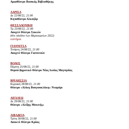
Αμφιθέατρο Βασικής Βιβλιοθήκης
ΛΑΡΙΣΑ
Δε 22/08/22,
21:00
Κηποθέατρο Αλκαζάρ
ΘΕΣΣΑΛΟΝΙΚΗ
Τρ 23/08/22,
21:00
Ανοιχτό Θέατρο Συκεών
(στο πλαίσιο των Μερκουρείων 2022)
εισιτήρια
ΓΙΑΝΝΙΤΣΑ
Τετάρτη 24/08/22,
21:00
Ανοιχτό Θέατρο Γιαννιτσών
ΒΟΛΟΣ
Πέμπτη 25/08/22,
21:00
Θερινό Δημοτικό Θέατρο Νέας Ιωνίας Μαγνησίας
ΒΡΙΛΗΣΣΙΑ
Κυριακή 28/08/22,
21:00
Θέατρο «Αλίκη Βουγιουκλάκη» Νταμάρι
ΑΙΓΑΛΕΩ
Δε 29/08/22,
21:00
Θέατρο «Αλέξης Μινωτής»
ΛΙΒΑΔΕΙΑ
Τρίτη 30/08/22,
21:00
Ανοικτό Θέατρο Κρύας