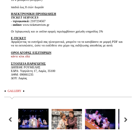
παιδιά έως 8 ετών δωρεάν
ΗΛΕΚΤΡΟΝΙΚΗ ΠΡΟΠΩΛΗΣΗ
TICKET SERVICES
-
τηλεφωνικά:
2107234567
-
online:
www.ticketservices.gr
Οι τηλεφωνικές και οι online αγορές περιλαμβάνουν χρέωση υπηρεσίας 5%
E-TICKET
Αγοράζοντας τα εισιτήριά σας ηλεκτρονικά, μπορείτε να τα κατεβάσετε σε μορφή PDF και
να τα εκτυπώσετε, ώστε να εισέλθετε στο χώρο της εκδήλωσης απευθείας με αυτά.
ΟΡΟΙ ΑΓΟΡΑΣ ΕΙΣΙΤΗΡΙΩΝ
κάντε κλικ εδώ
ΣΤΟΙΧΕΙΑ ΠΑΡΑΓΩΓΗΣ
ΔΗΠΕΘΕ ΡΟΥΜΕΛΗΣ
ΕΔΡΑ: Υψηλάντη 17, Λαμία, 35100
ΑΦΜ: 090061235
ΔΟΥ: Λαμίας
GALLERY