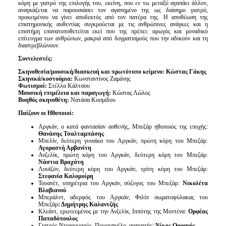
κόρη με γιατρό της επιλογής του, εκείνη, που εν τω μεταξύ αγαπάει άλλον,
αναγκάζεται να παρουσιάσει τον αγαπημένο της ως διάσημο γιατρό,
προκειμένου να γίνει αποδεκτός από τον πατέρα της. Η αποθέωση της
επιστημονικής αυθεντίας συγκρούεται με τις ανθρώπινες ανάγκες και η
επιστήμη επανατοποθετείται εκεί που της πρέπει: αρωγός και μοναδικό
επίτευγμα των ανθρώπων, μακριά από δογματισμούς που την αδικούν και τη
διαστρεβλώνουν.
Συντελεστές:
Σκηνοθεσία/μουσική/διασκευή και πρωτότυπο κείμενο: Κώστας Γάκης
Σκηνικά/κοστούμια:
Κωνσταντίνος Ζαμάνης
Φωτισμοί:
Στέλλα Κάλτσου
Μουσική επιμέλεια και παραγωγή:
Κώστας Λώλος
Βοηθός σκηνοθέτη:
Νατάσα Κοσμίδου
Παίζουν οι Ηθοποιοί:
Αργκάν, ο κατά φαντασίαν ασθενής, Μπεζάρ ηθοποιός της εποχής:
Θανάσης Τσαλταμπάσης
Μπελίν, δεύτερη γυναίκα του Αργκάν, πρώτη κόρη του Μπεζάρ:
Αγοραστή Αρβανίτη
Ανζελίκ, πρώτη κόρη του Αργκάν, δεύτερη κόρη του Μπεζάρ:
Νάστια Βραχάτη
Λουϊζόν, δεύτερη κόρη του Αργκάν, τρίτη κόρη του Μπεζάρ:
Στεφανία Καλομοίρη
Τουανέτ, υπηρέτρια του Αργκάν, σύζυγος του Μπεζάρ:
Νικολέτα
Βλαβιανού
Μπεράλντ, αδερφός του Αργκάν, Φιλίπ σωματοφύλακας του
Μπεζάρ
: Δημήτρης Καλαντζής
Κλεάντ, ερωτευμένος με την Ανζελίκ, Ιππότης της Μοντένα:
Ορφέας
Παπαδόπουλος
Γιατρός Ντιαφουαρύς, Πουντσινέλο, αφηγητής:
Νίκος Ορφανός