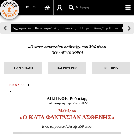
EL
EN
Αναζήτηση
Πανεπιστημίου 39, Αθήνα
Αρχική σελίδα
Online παραστάσεις
Συναυλίες
Θέατρο
Χορός/Χοροθέατρο
Παιδικά
210 7234567
«Ο κατά φαντασίαν ασθενής» του Μολιέρου
info@ticketservices.gr
ΠΟΛΛΑΠΛΟΙ ΧΩΡΟΙ
Αναζήτηση
ΠΑΡΟΥΣΙΑΣΗ
ΠΛΗΡΟΦΟΡΙΕΣ
ΕΙΣΙΤΗΡΙΑ
Σύνδεση/Εγγραφή
ΠΑΡΟΥΣΙΑΣΗ
Παραγγελία
ΔΗ.ΠΕ.ΘΕ. Ρούμελης
Αναζήτηση παραγγελίας
Καλοκαιρινή περιοδεία 2022
Μολιέρου
Προσωπικά Δεδομένα
«Ο ΚΑΤΑ ΦΑΝΤΑΣΙΑΝ ΑΣΘΕΝΗΣ»
Πληροφορίες
Ένας αγέραστος Ασθενής 350 ετών!