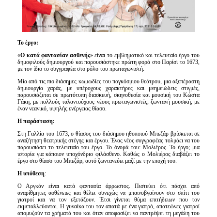
Το έργο:
«
Ο κατά φαντασίαν ασθενής
» είναι το εμβληματικό και τελευταίο έργο του
δημοφιλούς δημιουργού και παρουσιάστηκε πρώτη φορά στο Παρίσι το 1673,
με τον ίδιο το συγγραφέα στο ρόλο του πρωταγωνιστή.
Μία από τις πιο διάσημες κωμωδίες του παγκόσμιου θεάτρου, μια αξεπέραστη
δημιουργία χαράς, με υπέροχους χαρακτήρες και μνημειώδεις στιγμές,
παρουσιάζεται σε πρωτότυπη διασκευή, σκηνοθεσία και μουσική του Κώστα
Γάκη, με πολλούς ταλαντούχους νέους πρωταγωνιστές, ζωντανή μουσική, με
έναν νεανικό, υψηλής ενέργειας θίασο.
Η παράσταση:
Στη Γαλλία του 1673, ο θίασος του διάσημου ηθοποιού Μπεζάρ βρίσκεται σε
αναζήτηση θεατρικής στέγης και έργου. Ένας νέος συγγραφέας τολμάει να του
παρουσιάσει το τελευταίο του έργο. Το όνομά του: Μολιέρος. Το έργο; μια
ιστορία για κάποιον υποχόνδριο φιλάσθενο. Καθώς ο Μολιέρος διαβάζει το
έργο στο θίασο του Μπεζάρ, αυτό ζωντανεύει μαζί με την εποχή του.
Η υπόθεση
:
Ο Αργκάν είναι κατά φαντασία άρρωστος. Πιστεύει ότι πάσχει από
αναρίθμητες ασθένειες και θέλει συνεχώς να μπαινοβγαίνουν στο σπίτι του
γιατροί και να τον εξετάζουν. Έτσι γίνεται θύμα επιτήδειων που τον
εκμεταλλεύονται. Η γυναίκα του τον απατά με ένα γιατρό, απατεώνες γιατροί
απομυζούν τα χρήματά του και όταν αποφασίζει να παντρέψει τη μεγάλη του