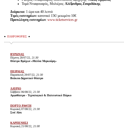
Τομά Ντιαφουαρύς, Μολιέρος:
Αλέξανδρος Ζουριδάκης
Διάρκεια:
1 ώρα και 40 λεπτά
T
ιμές εισιτηρίων:
κανονικό 15€/ μειωμένο 10€
Προπώληση εισιτηρίων
:
www.ticketservices.gr
ΠΛΗΡΟΦΟΡΙΕΣ
ΒΥΡΩΝΑΣ
Πέμπτη 28/07/22,
21:30
Θέατρο Βράχων «Μελίνα Μερκούρη»
ΠΕΙΡΑΙΑΣ
Παρασκευή 29/07/22,
21:30
Βεάκειο Δημοτικό Θέατρο
ΛΑΥΡΙΟ
Σάββατο 06/08/22,
21:30
Αμφιθέατρο - Τεχνολογικό & Πολιτιστικό Πάρκο
ΠΟΡΤΟ ΡΑΦΤΗ
Κυριακή 07/08/22,
21:30
Σινέ Alex
ΚΑΡΠΕΝΗΣΙ
Κυριακή 21/08/22,
21:00