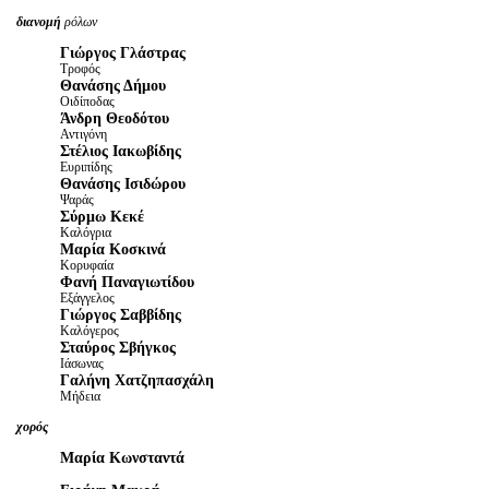
διανομή
ρόλων
Γιώργος Γλάστρας
Τροφός
Θανάσης Δήμου
Οιδίποδας
Άνδρη Θεοδότου
Αντιγόνη
Στέλιος Ιακωβίδης
Ευριπίδης
Θανάσης Ισιδώρου
Ψαράς
Σύρμω Κεκέ
Καλόγρια
Μαρία Κοσκινά
Κορυφαία
Φανή Παναγιωτίδου
Εξάγγελος
Γιώργος Σαββίδης
Καλόγερος
Σταύρος Σβήγκος
Ιάσωνας
Γαλήνη Χατζηπασχάλη
Μήδεια
χορός
Μαρία Κωνσταντά