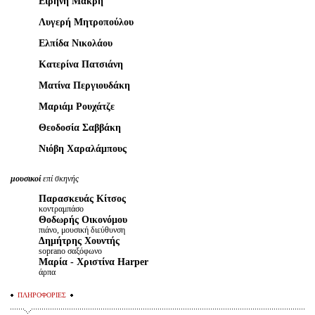
Ειρήνη Μακρή
Λυγερή Μητροπούλου
Ελπίδα Νικολάου
Κατερίνα Πατσιάνη
Ματίνα Περγιουδάκη
Μαριάμ Ρουχάτζε
Θεοδοσία Σαββάκη
Νιόβη Χαραλάμπους
μουσικοί
επί σκηνής
Παρασκευάς Κίτσος
κοντραμπάσο
Θοδωρής Οικονόμου
πιάνο, μουσική διεύθυνση
Δημήτρης Χουντής
soprano σαξόφωνο
Μαρία - Χριστίνα Harper
άρπα
ΠΛΗΡΟΦΟΡΙΕΣ