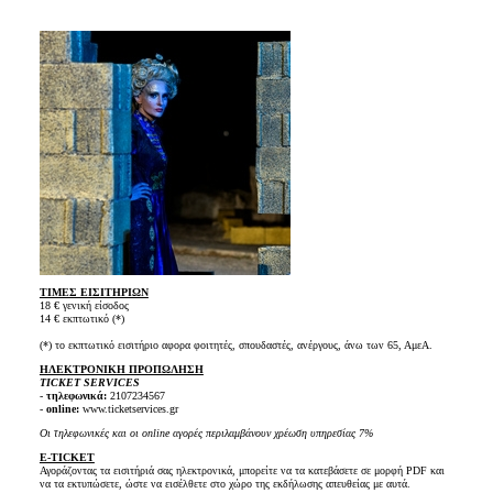
ΤΙΜΕΣ ΕΙΣΙΤΗΡΙΩΝ
18 € γενική είσοδος
14 € εκπτωτικό (*)
(*) το εκπτωτικό εισιτήριο αφορα φοιτητές, σπουδαστές, ανέργους, άνω των 65, ΑμεΑ.
ΗΛΕΚΤΡΟΝΙΚΗ ΠΡΟΠΩΛΗΣΗ
TICKET SERVICES
-
τηλεφωνικά:
2107234567
-
online:
www.ticketservices.gr
Οι τηλεφωνικές και οι online αγορές περιλαμβάνουν χρέωση υπηρεσίας 7%
E-TICKET
Αγοράζοντας τα εισιτήριά σας ηλεκτρονικά, μπορείτε να τα κατεβάσετε σε μορφή PDF και
να τα εκτυπώσετε, ώστε να εισέλθετε στο χώρο της εκδήλωσης απευθείας με αυτά.