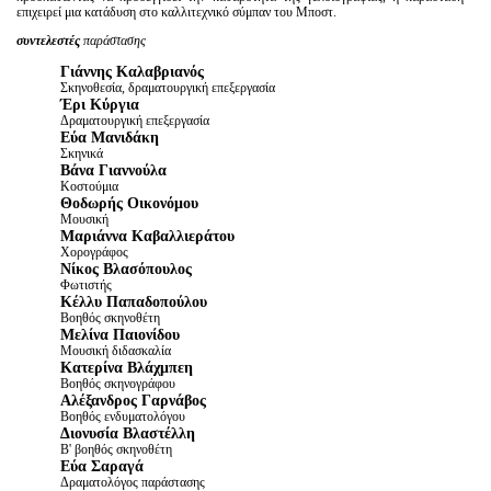
επιχειρεί μια κατάδυση στο καλλιτεχνικό σύμπαν του Μποστ.
συντελεστές
παράστασης
Γιάννης Καλαβριανός
Σκηνοθεσία, δραματουργική επεξεργασία
Έρι Κύργια
Δραματουργική επεξεργασία
Εύα Μανιδάκη
Σκηνικά
Βάνα Γιαννούλα
Κοστούμια
Θοδωρής Οικονόμου
Μουσική
Μαριάννα Καβαλλιεράτου
Χορογράφος
Νίκος Βλασόπουλος
Φωτιστής
Κέλλυ Παπαδοπούλου
Βοηθός σκηνοθέτη
Μελίνα Παιονίδου
Μουσική διδασκαλία
Κατερίνα Βλάχμπεη
Βοηθός σκηνογράφου
Αλέξανδρος Γαρνάβος
Βοηθός ενδυματολόγου
Διονυσία Βλαστέλλη
Β' βοηθός σκηνοθέτη
Εύα Σαραγά
Δραματολόγος παράστασης