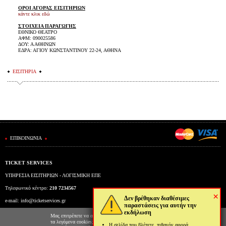
ΟΡΟΙ ΑΓΟΡΑΣ ΕΙΣΙΤΗΡΙΩΝ
κάντε κλικ εδώ
ΣΤΟΙΧΕΙΑ ΠΑΡΑΓΩΓΗΣ
ΕΘΝΙΚΟ ΘΕΑΤΡΟ
ΑΦΜ: 090025586
ΔΟΥ: Α ΑΘΗΝΩΝ
ΕΔΡΑ: ΑΓΙΟΥ ΚΩΝΣΤΑΝΤΙΝΟΥ 22-24, ΑΘΗΝΑ
ΕΙΣΙΤΗΡΙΑ
ΕΠΙΚΟΙΝΩΝΙΑ
TICKET SERVICES
ΥΠΗΡΕΣΙΑ ΕΙΣΙΤΗΡΙΩΝ - ΛΟΓΙΣΜΙΚΗ ΕΠΕ
Τηλεφωνικό κέντρο:
210 7234567
×
Δεν βρέθηκαν διαθέσιμες
e-mail:
info@ticketservices.gr
παραστάσεις για αυτήν την
εκδήλωση
Εκδοτήριο: Πανεπιστημίου 39 (Στοά Πεσμαζόγλου), Αθήνα
Μας επιτρέπετε να αποθηκεύουμε στον φυλλομετρητή σας
τα λεγόμενα cookies; Με αυτόν τον τρόπο θα
Η σελίδα που βλέπετε, πιθανόν αφορά