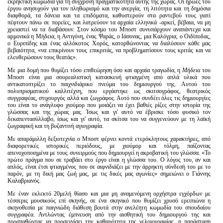
εκρηκτική κωμωδία για τη σύγχρονη πραγματικότητα αυτής της χώρας. Οι ήρωες του
Είσοδος διαχειριστή
έργου ανησυχούν για τον πληθωρισμό και την ανεργία, τη λιτότητα και τη δημόσια
διαφθορά, τα δάνεια και τα επιδόματα, καθυστερούν στα ραντεβού τους γιατί
πέφτουν πάνω σε πορείες, και λατρεύουν τα αρχαία ελληνικά -αρκεί, βέβαια, να μη
χρειαστεί να τα διαβάσουν. Στον κόσμο του Μποστ συνυπάρχουν αναπάντεχα και
αρμονικά η Μήδεια, η Αντιγόνη, ένας Ψαράς, ο Ιάσονας, μια Καλόγρια, ο Οιδίποδας,
ο Ευριπίδης και ένας αλλόκοτος Χορός, κατορθώνοντας να διαλύσουν κάθε μας
βεβαιότητα, «να επικρίνουν τους επικριτάς, να προβληματίσουν τους κριτάς και να
ελευθερώσουν τους θεατάς».
Με μια δομή που θυμίζει τόσο επιθεώρηση όσο και αρχαία τραγωδία, η
Μήδεια
του
Μποστ είναι μια σουρεαλιστική κατασκευή φτιαγμένη από απλά υλικά που
αντικατοπτρίζει το παιχνιδιάρικο πνεύμα του δημιουργού της. Αυτού του
πολυπρισματικού καλλιτέχνη, που εργάστηκε ως σκιτσογράφος, θεατρικός
συγγραφέας, στιχουργός αλλά και ζωγράφος. Αυτό που συνδέει όλες τις δημιουργίες
του είναι το ανάγλυφο χιούμορ που μοιάζει να έχει βαθιές ρίζες στην ιστορία της
γλώσσας και της χώρας μας. Ίσως και γι' αυτό να έβρισκε τόσο φυσικό τον
δεκαπεντασύλλαβο, ίσως και γι' αυτό, τα σκίτσα του να συγγενεύουν με τη λαϊκή
ζωγραφική και τη βυζαντινή αγιογραφία.
Με απαράμιλλη δεξιοτεχνία ο Μποστ φέρνει κοντά ετερόκλητους χαρακτήρες, από
διαφορετικές ιστορικές περιόδους, με χιούμορ και τόλμη, παίζοντας
απενοχοποιημένα με τους συνειρμούς που δημιουργεί η ακροβατική του γλώσσα. «Το
πρώτο πράγμα που σε τραβάει στο έργο είναι η γλώσσα του. Ο λόγος του, αν και
απλός, είναι έτσι φτιαγμένος που σε αιφνιδιάζει με την άρρηκτη σύνδεσή του με το
παρόν, με τη δική μας ζωή μας, με τις δικές μας αγωνίες» σημειώνει ο Γιάννης
Καλαβριανός.
Με έναν εκλεκτό 20μελή θίασο και μια μη αναμενόμενη ορχήστρα εγχόρδων με
τέσσερις μουσικούς επί σκηνής, σε ένα σκηνικό που θυμίζει χρυσό ερειπιώνα η
σκηνοθεσία με παιγνιώδη διάθεση βουτά στην ανελέητη κωμωδία του σπουδαίου
συγγραφέα. Αντλώντας έμπνευση από την αισθητική του δημιουργού της και
προσπαθώντας να προσεγγίσει την καθαρότητα της γελοιογραφίας, η παράσταση