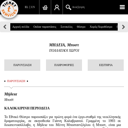
EL
EN
Αναζήτηση
Πανεπιστημίου 39, Αθήνα
Αρχική σελίδα
Online παραστάσεις
Συναυλίες
Θέατρο
Χορός/Χοροθέατρο
Παιδικά
210 7234567
ΜΗΔΕΙΑ, Μποστ
info@ticketservices.gr
ΠΟΛΛΑΠΛΟΙ ΧΩΡΟΙ
Αναζήτηση
ΠΑΡΟΥΣΙΑΣΗ
ΠΛΗΡΟΦΟΡΙΕΣ
ΕΙΣΙΤΗΡΙΑ
Σύνδεση/Εγγραφή
ΠΑΡΟΥΣΙΑΣΗ
Παραγγελία
Μήδεια
Αναζήτηση παραγγελίας
Μποστ
Προσωπικά Δεδομένα
ΚΑΛΟΚΑΙΡΙΝΗ ΠΕΡΙΟΔΕΙΑ
Το Εθνικό Θέατρο παρουσιάζει για πρώτη φορά ένα έργο-σταθμό της νεοελληνικής
Πληροφορίες
δραματουργίας, σε σκηνοθεσία Γιάννη Καλαβριανού. Γραμμένη το 1993 σε
δεκαπεντασύλλαβο, η
Μήδεια
του Μέντη Μποσταντζόγλου ή Μποστ, είναι μια