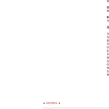
Μ
Π
Φ
Β
Α
Α
Α
Τ
Β
Τ
Ο
Ε
Τ
Μ
Δ
Ο
Μ
Σ
Φ
ΕΙΣΙΤΗΡΙΑ