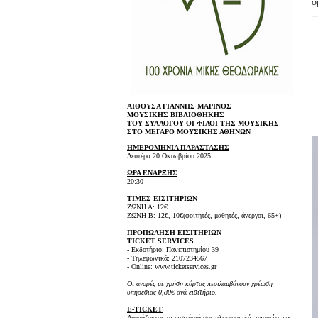
φ
ΑΙΘΟΥΣΑ ΓΙΑΝΝΗΣ ΜΑΡΙΝΟΣ
ΜΟΥΣΙΚΗΣ ΒΙΒΛΙΟΘΗΚΗΣ
ΤΟΥ ΣΥΛΛΟΓΟΥ ΟΙ ΦΙΛΟΙ ΤΗΣ ΜΟΥΣΙΚΗΣ
ΣΤΟ ΜΕΓΑΡΟ ΜΟΥΣΙΚΗΣ ΑΘΗΝΩΝ
ΗΜΕΡΟΜΗΝΙΑ ΠΑΡΑΣΤΑΣHΣ
Δευτέρα 20 Οκτωβρίου 2025
ΩΡΑ ΕΝΑΡΞΗΣ
20:30
ΤΙΜΕΣ ΕΙΣΙΤΗΡΙΩΝ
ΖΩΝΗ Α: 12€
ΖΩΝΗ Β: 12€, 10€(φοιτητές, μαθητές, άνεργοι, 65+)
ΠΡΟΠΩΛΗΣΗ ΕΙΣΙΤΗΡΙΩΝ
TICKET SERVICES
- Εκδοτήριο: Πανεπιστημίου 39
- Τηλεφωνικά: 2107234567
- Online: www.ticketservices.gr
Οι αγορές με χρήση κάρτας περιλαμβάνουν χρέωση
υπηρεσιας 0,80€ ανά εισιτήριο.
E-TICKET
Αγοράζοντας τα εισιτήριά σας ηλεκτρονικά, μπορείτε να