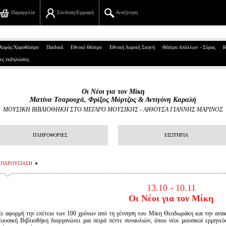
Παραγγελία
Σύνδεση/Εγγραφή
Αναζήτηση
Πανεπιστημίου 39, Αθήνα
Χορός/Χοροθέατρο
Παιδικά
Εθνικό Θέατρο
Εθνική Λυρική Σκηνή
Θέατρο Απόλλων - Σύρος
Κ
ες εκδηλώσεις
210 7234567
info@ticketservices.gr
Οι Νέοι για τον Μίκη
Ματίνα Τσαρουχά, Φρίξος Μόρτζος & Αντιγόνη Καραλή
Αναζήτηση
ΜΟΥΣΙΚΗ ΒΙΒΛΙΟΘΗΚΗ ΣΤΟ ΜΕΓΑΡΟ ΜΟΥΣΙΚΗΣ
-
ΑΙΘΟΥΣΑ ΓΙΑΝΝΗΣ ΜΑΡΙΝΟΣ
Σύνδεση/Εγγραφή
ΠΛΗΡΟΦΟΡΙΕΣ
ΕΙΣΙΤΗΡΙΑ
Παραγγελία
ΠΑΡΟΥΣΙΑΣΗ
Αναζήτηση παραγγελίας
13.10 - 10.11
Προσωπικά Δεδομένα
Οι Νέοι για τον Μίκη
Πληροφορίες
ε αφορμή την επέτειο των 100 χρόνων από τη γέννηση του Μίκη Θεοδωράκη και την ανα
ουσική Βιβλιοθήκη διοργανώνει μια σειρά πέντε συναυλιών, όπου νέοι μουσικοί ερμηνεύ