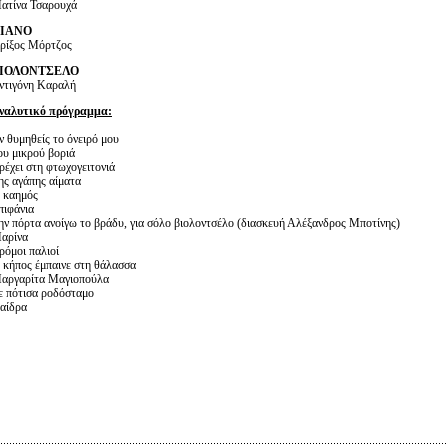
ατίνα Τσαρουχά
ΙΑΝΟ
ρίξος Μόρτζος
ΙΟΛΟΝΤΣΕΛΟ
ντιγόνη Καραλή
ναλυτικό πρόγραμμα:
ν θυμηθείς το όνειρό μου
ου μικρού βοριά
ρέχει στη φτωχογειτονιά
ης αγάπης αίματα
 καημός
πιφάνια
ην πόρτα ανοίγω το βράδυ, για σόλο βιολοντσέλο (διασκευή Αλέξανδρος Μποτίνης)
αρίνα
ρόμοι παλιοί
 κήπος έμπαινε στη θάλασσα
αργαρίτα Μαγιοπούλα
ε πότισα ροδόσταμο
αίδρα