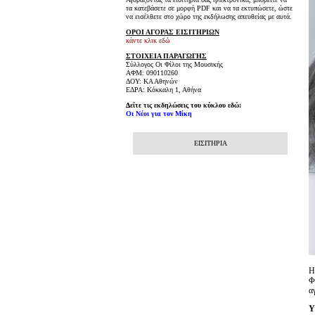
τα κατεβάσετε σε μορφή PDF και να τα εκτυπώσετε, ώστε
να εισέλθετε στο χώρο της εκδήλωσης απευθείας με αυτά.
ΟΡΟΙ ΑΓΟΡΑΣ ΕΙΣΙΤΗΡΙΩΝ
κάντε κλικ εδώ
ΣΤΟΙΧΕΙΑ ΠΑΡΑΓΩΓΗΣ
Σύλλογος Οι Φίλοι της Μουσικής
ΑΦΜ: 090110260
ΔΟΥ: ΚΑ Αθηνών
ΕΔΡΑ: Κόκκαλη 1, Αθήνα
Δείτε τις εκδηλώσεις του κύκλου εδώ:
Οι Νέοι για τον Μίκη
ΕΙΣΙΤΗΡΙΑ
Η
Φ
α
Υ