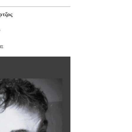
ρτζος
0
ΗΣ