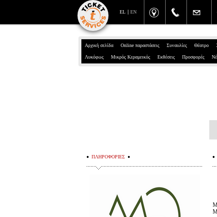
EL
EN
Αρχική σελίδα
Online παραστάσεις
Συναυλίες
Θέατρο
Λυκόφως
Μικρός Κεραμεικός
Εκθέσεις
Προσφορές
Νέ
ΠΛΗΡΟΦΟΡΙΕΣ
Μ
Μ