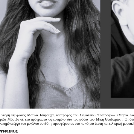
 νεαρή υψίφωνος Ματίνα Τσαρουχά, υπότροφος του Σωματείου Υποτροφιών «Μαρία Κάλλ
ρίξο Μόρτζο σε ένα πρόγραμμα αφιερωμένο στα τραγούδια του Μίκη Θεοδωράκη. Οι δύο 
γαπημένα έργα του μεγάλου συνθέτη, προσφέροντας στο κοινό μια ζεστή και ειλικρινή μουσική
ΨΙΦΩΝΟΣ