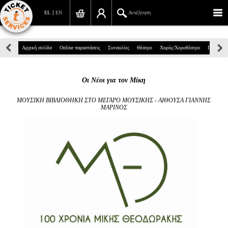
EL
EN
Αναζήτηση
Πανεπιστημίου 39, Αθήνα
Αρχική σελίδα
Online παραστάσεις
Συναυλίες
Θέατρο
Χορός/Χοροθέατρο
Παιδικά
210 7234567
Οι Νέοι για τον Μίκη
info@ticketservices.gr
ΜΟΥΣΙΚΗ ΒΙΒΛΙΟΘΗΚΗ ΣΤΟ ΜΕΓΑΡΟ ΜΟΥΣΙΚΗΣ - ΑΙΘΟΥΣΑ ΓΙΑΝΝΗΣ
Αναζήτηση
ΜΑΡΙΝΟΣ
Σύνδεση/Εγγραφή
Παραγγελία
Αναζήτηση παραγγελίας
Προσωπικά Δεδομένα
Πληροφορίες