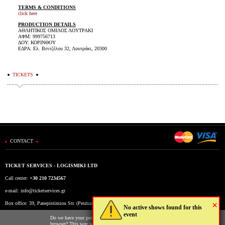
TERMS & CONDITIONS
click here
PRODUCTION DETAILS
ΑΘΛΗΤΙΚΟΣ ΟΜΙΛΟΣ ΛΟΥΤΡΑΚΙ
ΑΦΜ: 999756713
ΔΟΥ: ΚΟΡΙΝΘΟΥ
ΕΔΡΑ: Ελ. Βενιζέλου 32, Λουτράκι, 20300
TICKETS
CONTACT
TICKET SERVICES - LOGISMIKI LTD
Call center:
+30 210 7234567
e-mail:
info@ticketservices.gr
×
Box office: 39, Panepistimiou Str. (Pesmazoglou Arc), Athens, Greece
No active shows found for this
event
Working hours: Mon-Fri: 9am-5pm
Do we have your permission to store cookies to your
browser? This way we and third parties (Google, Facebook