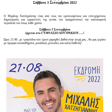
Είσοδος διαχειριστή
Σάββατο 3 Σεπτεμβρίου 2022
Ο Μιχάλης Χατζηγιάννης ένας από τους πιο εμπνευσμένους και επιτυχημένους
δημιουργούς και ερμηνευτές της γενιάς του πραγματοποιεί την καλοκαιρινή
περιοδεία του όπως κάθε χρόνο.
Σάββατο 3 Σεπτεμβρίου
έρχεται στο ΓΥΜΝΑΣΙΟ ΛΟΥΤΡΑΚΙΟΥ…..!
Ώρα: 21.00...με τραγούδια που έχουν χαραχθεί βαθιά στην ψυχή μας , θα μας γεμίσει
με όμορφα συναισθήματα, μοναδικές μελωδίες και καλή διάθεση!