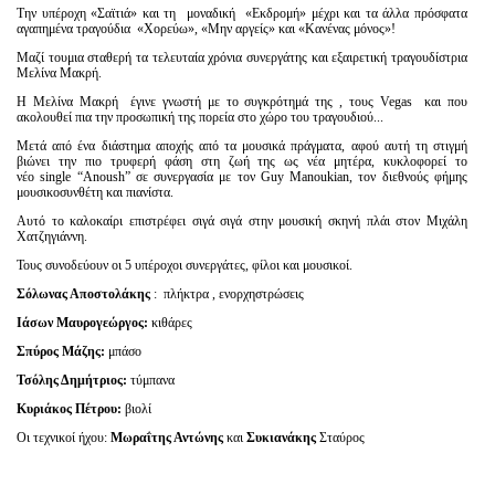
Την υπέροχη «Σαϊτιά» και τη μοναδική «Εκδρομή» μέχρι και τα άλλα πρόσφατα
αγαπημένα τραγούδια «Χορεύω», «Μην αργείς» και «Κανένας μόνος»!
Μαζί τουμια σταθερή τα τελευταία χρόνια συνεργάτης και εξαιρετική τραγουδίστρια
Μελίνα Μακρή.
Η Μελίνα Μακρή έγινε γνωστή με το συγκρότημά της , τους Vegas και που
ακολουθεί πια την προσωπική της πορεία στο χώρο του τραγουδιού...
Μετά από ένα διάστημα αποχής από τα μουσικά πράγματα, αφού αυτή τη στιγμή
βιώνει την πιο τρυφερή φάση στη ζωή της ως νέα μητέρα,
κυκλοφορεί το
νέο single “Anoush” σε συνεργασία με τον Guy Manoukian, τον διεθνούς φήμης
μουσικοσυνθέτη και πιανίστα.
Αυτό το καλοκαίρι επιστρέφει σιγά σιγά στην μουσική σκηνή πλάι στον Μιχάλη
Χατζηγιάννη.
Τους συνοδεύουν οι 5 υπέροχοι συνεργάτες, φίλοι και μουσικοί.
Σόλωνας Αποστολάκης
: πλήκτρα , ενορχηστρώσεις
Ιάσων Μαυρογεώργος:
κιθάρες
Σπύρος Μάζης:
μπάσο
Τσόλης Δημήτριος:
τύμπανα
Κυριάκος Πέτρου:
βιολί
Οι τεχνικοί ήχου:
Μωραΐτης Αντώνης
και
Συκιανάκης
Σταύρος