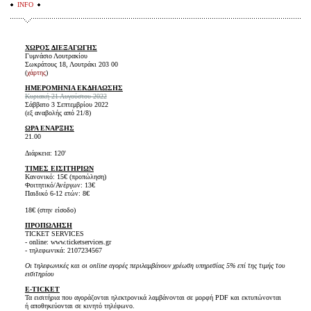
INFO
ΧΩΡΟΣ ΔΙΕΞΑΓΩΓΗΣ
Γυμνάσιο Λουτρακίου
Σωκράτους 18, Λουτράκι 203 00
(
χάρτης
)
ΗΜΕΡΟΜΗΝΙΑ ΕΚΔΗΛΩΣΗΣ
Κυριακή 21 Αυγούστου 2022
Σάββατο 3 Σεπτεμβρίου 2022
(εξ αναβολής από 21/8)
ΩΡΑ ΕΝΑΡΞΗΣ
21.00
Διάρκεια:
120'
ΤΙΜΕΣ ΕΙΣΙΤΗΡΙΩΝ
Κανονικό: 15€ (προπώληση)
Φοιτητικό/Ανέργων: 13€
Παιδικό 6-12 ετών: 8€
18€ (στην είσοδο)
ΠΡΟΠΩΛΗΣΗ
TICKET SERVICES
- online: www.ticketservices.gr
- τηλεφωνικά: 2107234567
Οι τηλεφωνικές και οι online αγορές περιλαμβάνουν χρέωση υπηρεσίας 5% επί της τιμής του
εισιτηρίου
E-TICKET
Τα εισιτήρια που αγοράζονται ηλεκτρονικά λαμβάνονται σε μορφή PDF και εκτυπώνονται
ή αποθηκεύονται σε κινητό τηλέφωνο.