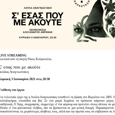
Είσοδος διαχειριστή
LIVE STREAMING
Ζωντανά από τη σκηνή Νίκος Κούρκουλος
Σ' εσας που με ακούτε
Λούλας Αναγνωστάκη
Κυριακή 3 Ιανουαρίου 2021 στις 20:30
Υπόθεση του έργου
Στο τελευταίο έργο της η Λούλα Αναγνωστάκη τοποθετεί τη δράση στο Βερολίνο του 2001. 
συλλαλητήρια, επεισόδια και βία. Σε ένα μικρό δωμάτιο τα πρόσωπα παίρνουν μέρος
διαδήλωση. Ο Άγης, συγγραφέας, συμμετέχει σ' ένα φόρουμ και προτείνει στους άλλους να μι
Μιλάνε σ' ένα φανταστικό πλήθος, σαν να βρίσκονται σε μια γενική δοκιμή. Παρασύρονται 
αποκαλύπτοντας τις μεγαλύτερες αλήθειες τους, αλλά και την αγωνία τους να επιβιώσουν σε έ