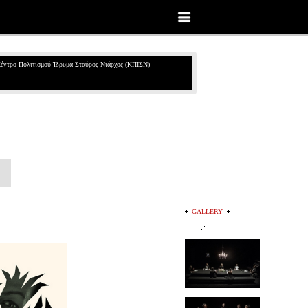
έντρο Πολιτισμού Ίδρυμα Σταύρος Νιάρχος (ΚΠΙΣΝ)
GALLERY