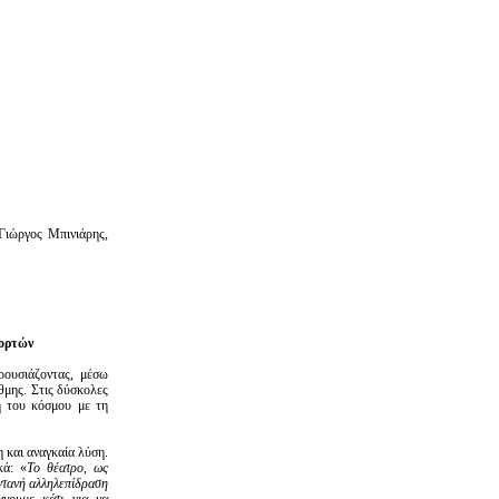
ιώργος Μπινιάρης,
εορτών
ρουσιάζοντας, μέσω
θμης. Στις δύσκολες
ή του κόσμου με τη
 και αναγκαία λύση.
κά: «
Το θέατρο, ως
ωντανή αλληλεπίδραση