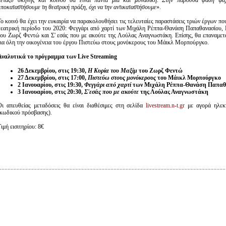
μεταξύ σκηνής και κοινού θα είναι πάντα μία και μοναδική. Στην παρούσα φάση ψάχ
υποκαταστήσουμε τη θεατρική πράξη, όχι να την αντικαταστήσουμε
».
Το κοινό θα έχει την ευκαιρία να παρακολουθήσει τις τελευταίες παραστάσεις τριών έργων π
θεατρική περίοδο του 2020: Φεγγάρι από χαρτί των Μιχάλη Ρέππα-Θανάση Παπαθανασίου,
του Ζωρζ Φεντώ και Σ' εσάς που με ακούτε της Λούλας Αναγνωστάκη. Επίσης, θα επαναμετ
για όλη την οικογένεια του έργου Πιστεύω στους μονόκερους του Μάικλ Μορπούργκο.
Αναλυτικά το πρόγραμμα των Live Streaming
26 Δεκεμβρίου, στις 19:30,
Η Κυρία του Μαξίμ
του Ζωρζ Φεντώ
27 Δεκεμβρίου, στις 17:00,
Πιστεύω στους μονόκερους
του Μάικλ Μορπούργκο
2 Ιανουαρίου, στις 19:30,
Φεγγάρι από χαρτί
των Μιχάλη Ρέππα-Θανάση Παπαθ
3 Ιανουαρίου, στις 20:30,
Σ'εσάς που με ακούτε
της Λούλας Αναγνωστάκη
Οι απευθείας μεταδόσεις θα είναι διαθέσιμες στη σελίδα
livestream.n-t.gr
με αγορά ηλεκτ
(κωδικού πρόσβασης).
ιμή εισιτηρίου: 8€