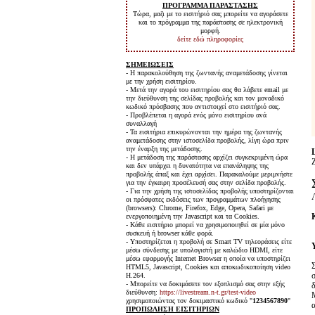
ΠΡΟΓΡΑΜΜΑ ΠΑΡΑΣΤΑΣΗΣ
Τώρα, μαζι με το εισιτήριό σας μπορείτε να αγοράσετε
και το πρόγραμμα της παράστασης σε ηλεκτρονική
μορφή.
δείτε εδώ πληροφορίες
ΣΗΜΕΙΩΣΕΙΣ
- Η παρακολούθηση της ζωντανής αναμετάδοσης γίνεται
με την χρήση εισιτηρίου.
- Μετά την αγορά του εισιτηρίου σας θα λάβετε email με
την διεύθυνση της σελίδας προβολής και τον μοναδικό
κωδικό πρόσβασης που αντιστοιχεί στο εισιτήριό σας.
- Προβλέπεται η αγορά ενός μόνο εισιτηρίου ανά
συναλλαγή
- Τα εισιτήρια επικυρώνονται την ημέρα της ζωντανής
αναμετάδοσης στην ιστοσελίδα προβολής, λίγη ώρα πριν
την έναρξη της μετάδοσης.
- Η μετάδοση της παράστασης αρχίζει συγκεκριμένη ώρα
και δεν υπάρχει η δυνατότητα να επανάληψης της
προβολής άπαξ και έχει αρχίσει. Παρακαλούμε μεριμνήστε
για την έγκαιρη προσέλευσή σας στην σελίδα προβολής.
- Για την χρήση της ιστοσελίδας προβολής υποστηρίζονται
οι πρόσφατες εκδόσεις των προγραμμάτων πλοήγησης
(browsers): Chrome, Firefox, Edge, Opera, Safari με
ενεργοποιημένη την Javascript και τα Cookies.
- Κάθε εισιτήριο μπορεί να χρησιμοποιηθεί σε μία μόνο
συσκευή ή browser κάθε φορά.
- Υποστηρίζεται η προβολή σε Smart TV τηλεοράσεις είτε
μέσω σύνδεσης με υπολογιστή με καλώδιο HDMI, είτε
μέσω εφαρμογής Internet Browser η οποία να υποστηρίζει
HTML5, Javascript, Cookies και αποκωδικοποίηση video
H.264.
- Μπορείτε να δοκιμάσετε τον εξοπλισμό σας στην εξής
διεύθυνση:
https://livestream.n-t.gr/test-video
χρησιμοποιώντας τον δοκιμαστικό κωδικό "
1234567890
"
ΠΡΟΠΩΛΗΣΗ ΕΙΣΙΤΗΡΙΩΝ