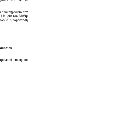
νουμε κάτι για να
ου ολοκληρώνουν την
 Η Κυρία του Μαξίμ
αδοθεί η παράσταση
ανασίου
ρονικού εισιτηρίου