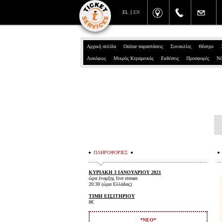
EL
EN
Αρχική σελίδα
Online παραστάσεις
Συναυλίες
Θέατρο
Λυκόφως
Μικρός Κεραμεικός
Εκθέσεις
Προσφορές
Νέ
ΠΛΗΡΟΦΟΡΙΕΣ
ΚΥΡΙΑΚΗ 3 ΙΑΝΟΥΑΡΙΟΥ 2021
ώρα έναρξης live stream
20:30 (ώρα Ελλάδας)
ΤΙΜΗ ΕΙΣΙΤΗΡΙΟΥ
8€
*ΝΕΟ*