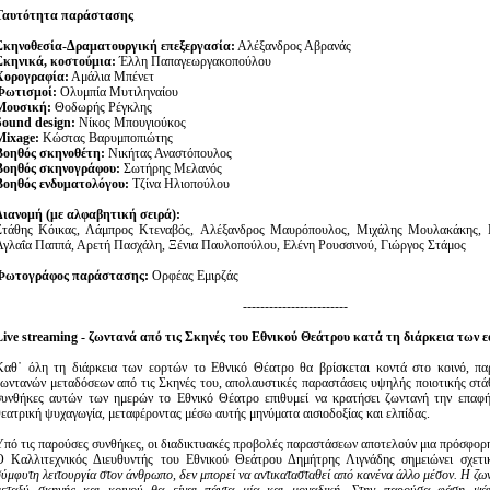
Ταυτότητα παράστασης
Σκηνοθεσία-Δραματουργική επεξεργασία:
Αλέξανδρος Αβρανάς
Σκηνικά, κοστούμια:
Έλλη Παπαγεωργακοπούλου
Χορογραφία:
Αμάλια Μπένετ
Φωτισμοί:
Ολυμπία Μυτιληναίου
Μουσική:
Θοδωρής Ρέγκλης
Sound design:
Νίκος Μπουγιούκος
Mixage:
Κώστας Βαρυμποπιώτης
Βοηθός σκηνοθέτη:
Νικήτας Αναστόπουλος
Βοηθός σκηνογράφου:
Σωτήρης Μελανός
Βοηθός ενδυματολόγου:
Τζίνα Ηλιοπούλου
Διανομή (με αλφαβητική σειρά):
Στάθης Κόικας, Λάμπρος Κτεναβός, Aλέξανδρος Μαυρόπουλος, Μιχάλης Μουλακάκης, Γ
Αγλαΐα Παππά, Αρετή Πασχάλη, Ξένια Παυλοπούλου, Ελένη Ρουσσινού, Γιώργος Στάμος
Φωτογράφος παράστασης:
Ορφέας Εμιρζάς
------------------------
Live streaming - ζωντανά από τις Σκηνές του Εθνικού Θεάτρου κατά τη διάρκεια των 
Καθ᾽ όλη τη διάρκεια των εορτών το Εθνικό Θέατρο θα βρίσκεται κοντά στο κοινό, πα
ζωντανών μεταδόσεων από τις Σκηνές του, απολαυστικές παραστάσεις υψηλής ποιοτικής στά
συνθήκες αυτών των ημερών το Εθνικό Θέατρο επιθυμεί να κρατήσει ζωντανή την επαφ
θεατρική ψυχαγωγία, μεταφέροντας μέσω αυτής μηνύματα αισιοδοξίας και ελπίδας.
Υπό τις παρούσες συνθήκες, οι διαδικτυακές προβολές παραστάσεων αποτελούν μια πρόσφορη
Ο Καλλιτεχνικός Διευθυντής του Εθνικού Θεάτρου Δημήτρης Λιγνάδης σημειώνει σχετι
σύμφυτη λειτουργία στον άνθρωπο, δεν μπορεί να αντικατασταθεί από κανένα άλλο μέσον. Η ζ