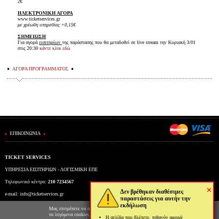
2€
ΗΛΕΚΤΡΟΝΙΚΗ ΑΓΟΡΑ
www.ticketservices.gr
με χρέωση υπηρεσίας +0,15€
ΣΗΜΕΙΩΣΗ
Για αγορά
εισιτηρίων
της παράστασης που θα μεταδοθεί σε live stream την Κυριακή 3/01
στις 20:30
κάντε κλικ εδώ
ΑΓΟΡΑ ΠΡΟΓΡΑΜΜΑΤΟΣ
ΕΠΙΚΟΙΝΩΝΙΑ
TICKET SERVICES
ΥΠΗΡΕΣΙΑ ΕΙΣΙΤΗΡΙΩΝ - ΛΟΓΙΣΜΙΚΗ ΕΠΕ
Τηλεφωνικό κέντρο:
210 7234567
×
Δεν βρέθηκαν διαθέσιμες
e-mail:
info@ticketservices.gr
παραστάσεις για αυτήν την
εκδήλωση
Εκδοτήριο: Πανεπιστημίου 39 (Στοά Πεσμαζόγλου), Αθήνα
Μας επιτρέπετε να αποθηκεύουμε στον φυλλομετρητή σας
τα λεγόμενα cookies; Με αυτόν τον τρόπο θα
Η σελίδα που βλέπετε, πιθανόν αφορά
Ώρες λειτουργίας εκδοτηρίου: Δευ-Παρ: 9πμ-5μμ