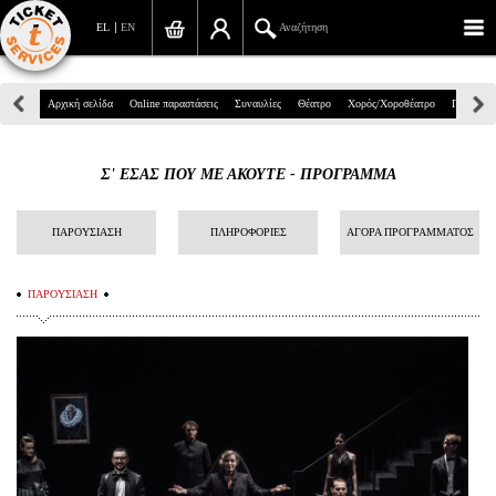
EL
EN
Αναζήτηση
Πανεπιστημίου 39, Αθήνα
Αρχική σελίδα
Online παραστάσεις
Συναυλίες
Θέατρο
Χορός/Χοροθέατρο
Παιδικά
210 7234567
Σ' ΕΣΑΣ ΠΟΥ ΜΕ ΑΚΟΥΤΕ - ΠΡΟΓΡΑΜΜΑ
info@ticketservices.gr
Αναζήτηση
ΠΑΡΟΥΣΙΑΣΗ
ΠΛΗΡΟΦΟΡΙΕΣ
ΑΓΟΡΑ ΠΡΟΓΡΑΜΜΑΤΟΣ
Σύνδεση/Εγγραφή
ΠΑΡΟΥΣΙΑΣΗ
Παραγγελία
Αναζήτηση παραγγελίας
Προσωπικά Δεδομένα
Πληροφορίες