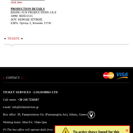
click here
PRODUCTION DETAILS
RISING SUN PRODUCTIONS Ι.Κ.Ε
ΑΦΜ: 802611515
ΔΟΥ: ΚΕΦΟΔΕ ΑΤΤΙΚΗΣ
ΕΔΡΑ: Ορλώφ 3, Κουκάκι 11741
TICKETS
CONTACT
TICKET SERVICES - LOGISMIKI LTD
Call center:
+30 210 7234567
e-mail:
info@ticketservices.gr
Box office: 39, Panepistimiou Str. (Pesmazoglou Arc), Athens, Greece
Working hours: Mon-Fri: 10am-5pm
×
(*)
The box office will operate daily from 10:00 to 15:00 during the period 17/7 to 6/8.
No active shows found for this