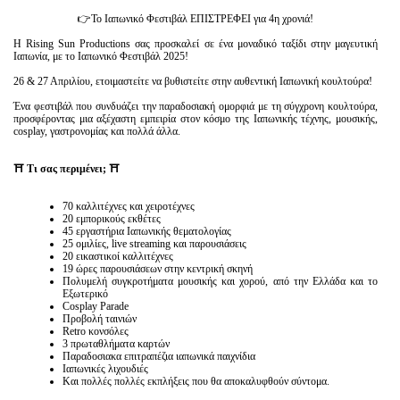
👉Το Ιαπωνικό Φεστιβάλ ΕΠΙΣΤΡΕΦΕΙ για 4η χρονιά!
Η Rising Sun Productions σας προσκαλεί σε ένα μοναδικό ταξίδι στην μαγευτική
Ιαπωνία, με το Ιαπωνικό Φεστιβάλ 2025!
26 & 27 Απριλίου, ετοιμαστείτε να βυθιστείτε στην αυθεντική Ιαπωνική κουλτούρα!
Ένα φεστιβάλ που συνδυάζει την παραδοσιακή ομορφιά με τη σύγχρονη κουλτούρα,
προσφέροντας μια αξέχαστη εμπειρία στον κόσμο της Ιαπωνικής τέχνης, μουσικής,
cosplay, γαστρονομίας και πολλά άλλα.
⛩️ Τι σας περιμένει; ⛩️
70 καλλιτέχνες και χειροτέχνες
20 εμπορικούς εκθέτες
45 εργαστήρια Ιαπωνικής θεματολογίας
25 ομιλίες, live streaming και παρουσιάσεις
20 εικαστικοί καλλιτέχνες
19 ώρες παρουσιάσεων στην κεντρική σκηνή
Πολυμελή συγκροτήματα μουσικής και χορού, από την Ελλάδα και το
Εξωτερικό
Cosplay Parade
Προβολή ταινιών
Retro κονσόλες
3 πρωταθλήματα καρτών
Παραδοσιακα επιτραπέζια ιαπωνικά παιχνίδια
Ιαπωνικές λιχουδιές
Και πολλές πολλές εκπλήξεις που θα αποκαλυφθούν σύντομα.