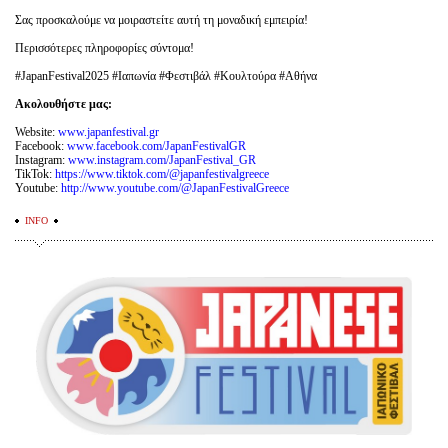
Σας προσκαλούμε να μοιραστείτε αυτή τη μοναδική εμπειρία!
Περισσότερες πληροφορίες σύντομα!
#JapanFestival2025 #Ιαπωνία #Φεστιβάλ #Κουλτούρα #Αθήνα
Ακολουθήστε μας:
Website:
www.japanfestival.gr
Facebook:
www.facebook.com/JapanFestivalGR
Instagram:
www.instagram.com/JapanFestival_GR
TikTok:
https://www.tiktok.com/@japanfestivalgreece
Youtube:
http://www.youtube.com/@JapanFestivalGreece
INFO