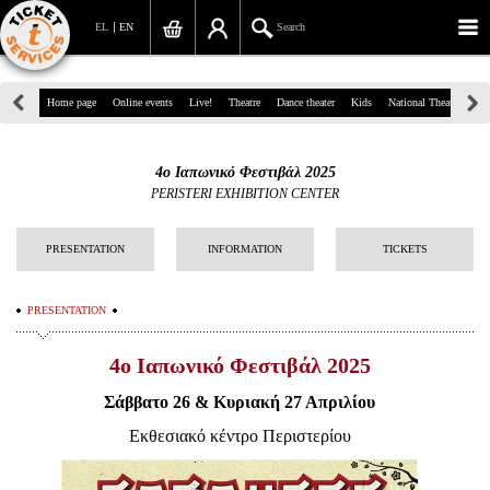
EL
EN
Search
39, Panepistimiou Str, Athens
Home page
Online events
Live!
Theatre
Dance theater
Kids
National Theatre
Gr
(+30)210 7234567
4o Iαπωνικό Φεστιβάλ 2025
info@ticketservices.gr
PERISTERI EXHIBITION CENTER
Search
PRESENTATION
INFORMATION
TICKETS
Sign up/Sign in
PRESENTATION
Check out
4o Iαπωνικό Φεστιβάλ 2025
Search your order
Σάββατο 26 & Κυριακή 27 Απριλίου
Personal Data
Εκθεσιακό κέντρο Περιστερίου
Information