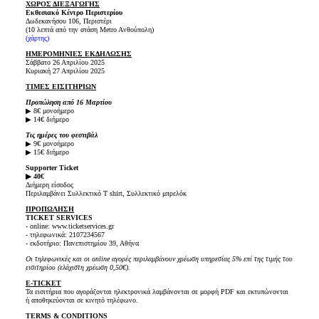
ΧΩΡΟΣ ΔΙΕΞΑΓΩΓΗΣ
Εκθεσιακό
K
έντρο Περιστερίου
Δωδεκανήσου 106, Περιστέρι
(10 λεπτά από την στάση Metro Aνθούπoλη)
(
χάρτης
)
ΗΜΕΡΟΜΗΝΙΕΣ ΕΚΔΗΛΩΣΗΣ
Σάββατο 26 Απριλίου 2025
Κυριακή 27 Απριλίου 2025
ΤΙΜΕΣ ΕΙΣΙΤΗΡΙΩΝ
Προπώληση από 16 Μαρτίου
▶ 8€ μονοήμερο
▶ 14€ διήμερο
Τις ημέρες του φεστιβάλ
▶ 9€ μονοήμερο
▶ 15€ διήμερο
Supporter Ticket
▶ 40€
Διήμερη είσοδος
Περιλαμβάνει Συλλεκτικό T shirt, Συλλεκτικό μπρελόκ
ΠΡΟΠΩΛΗΣΗ
TICKET SERVICES
- online: www.ticketservices.gr
- τηλεφωνικά: 2107234567
- εκδοτήριο: Πανεπιστημίου 39, Αθήνα
Οι τηλεφωνικές και οι online αγορές περιλαμβάνουν χρέωση υπηρεσίας 5% επί της τιμής του
εισιτηρίου (ελάχιστη χρέωση 0,50€).
E-TICKET
Τα εισιτήρια που αγοράζονται ηλεκτρονικά λαμβάνονται σε μορφή PDF και εκτυπώνονται
ή αποθηκεύονται σε κινητό τηλέφωνο.
TERMS & CONDITIONS