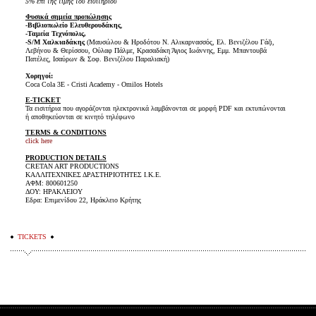
5% επί της τιμής του εισιτηρίου
Φυσικά σημεία προπώλησης
-Βιβλιοπωλείο Ελευθερουδάκης
,
-Ταμεία Τεχνόπολις,
-S/M Χαλκιαδάκης
(Μαυσώλου & Ηροδότου Ν. Αλικαρνασσός, Ελ. Βενιζέλου Γάζι,
Λεβήνου & Θερίσσου, Ούλαφ Πάλμε, Κρασαδάκη Άγιος Ιωάννης, Εμμ. Μπαντουβά
Πατέλες, Ισαύρων & Σοφ. Βενιζέλου Παραλιακή)
Χορηγοί
:
Coca Cola 3Ε - Cristi Academy - Omilos Hotels
E-TICKET
Τα εισιτήρια που αγοράζονται ηλεκτρονικά λαμβάνονται σε μορφή PDF και εκτυπώνονται
ή αποθηκεύονται σε κινητό τηλέφωνο
TERMS & CONDITIONS
click here
PRODUCTION DETAILS
CRETAN ART PRODUCTIONS
ΚΑΛΛΙΤΕΧΝΙΚΕΣ ΔΡΑΣΤΗΡΙΟΤΗΤΕΣ Ι.Κ.Ε.
ΑΦΜ: 800601250
ΔΟΥ: ΗΡΑΚΛΕΙΟΥ
Εδρα: Επιμενίδου 22, Ηράκλειο Κρήτης
TICKETS