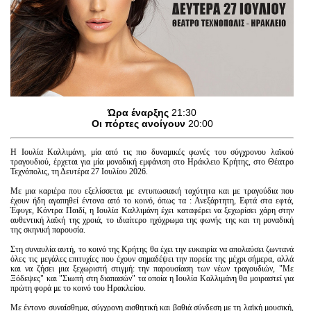
Είσοδος διαχειριστή
Ώρα έναρξης
21:30
Οι πόρτες ανοίγουν
20:00
Η Ιουλία Καλλιμάνη, μία από τις πιο δυναμικές φωνές του σύγχρονου λαϊκού
τραγουδιού, έρχεται για μία μοναδική εμφάνιση στο Ηράκλειο Κρήτης, στο Θέατρο
Τεχνόπολις, τη Δευτέρα 27 Ιουλίου 2026.
Με μια καριέρα που εξελίσσεται με εντυπωσιακή ταχύτητα και με τραγούδια που
έχουν ήδη αγαπηθεί έντονα από το κοινό, όπως τα : Ανεξάρτητη, Εφτά στα εφτά,
Έφυγε, Κόντρα Παιδί, η Ιουλία Καλλιμάνη έχει καταφέρει να ξεχωρίσει χάρη στην
αυθεντική λαϊκή της χροιά, το ιδιαίτερο ηχόχρωμα της φωνής της και τη μοναδική
της σκηνική παρουσία.
Στη συναυλία αυτή, το κοινό της Κρήτης θα έχει την ευκαιρία να απολαύσει ζωντανά
όλες τις μεγάλες επιτυχίες που έχουν σημαδέψει την πορεία της μέχρι σήμερα, αλλά
και να ζήσει μια ξεχωριστή στιγμή: την παρουσίαση των νέων τραγουδιών, "Με
Ξόδεψες" και "Σιωπή στη διαπασών" τα οποία η Ιουλία Καλλιμάνη θα μοιραστεί για
πρώτη φορά με το κοινό του Ηρακλείου.
Με έντονο συναίσθημα, σύγχρονη αισθητική και βαθιά σύνδεση με τη λαϊκή μουσική,