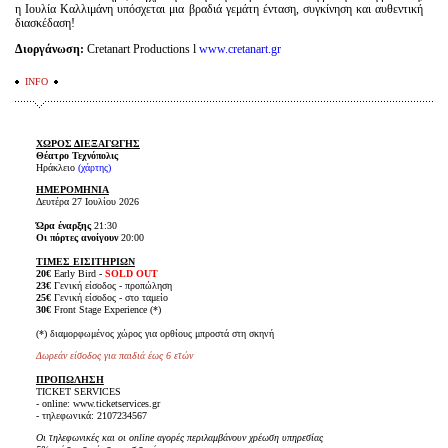
η Ιουλία Καλλιμάνη υπόσχεται μια βραδιά γεμάτη ένταση, συγκίνηση και αυθεντική
διασκέδαση!
Διοργάνωση:
Cretanart Productions l
www.cretanart.gr
INFO
ΧΩΡΟΣ ΔΙΕΞΑΓΩΓΗΣ
Θέατρο Τεχνόπολις
Ηράκλειο
(χάρτης
)
ΗΜΕΡΟΜΗΝΙΑ
Δευτέρα 27 Ιουλίου 2026
Ώρα έναρξης
21:30
Οι πόρτες ανοίγουν
20:00
ΤΙΜΕΣ ΕΙΣΙΤΗΡΙΩΝ
20€
Early Bird
-
SOLD OUT
23€
Γενική είσοδος - προπώληση
25€
Γενική είσοδος - στο ταμείο
30€
Front Stage Experience (*)
(*) διαμορφωμένος χώρος για ορθίους μπροστά στη σκηνή
Δωρεάν είσοδος για παιδιά έως 6 ετών
ΠΡΟΠΩΛΗΣΗ
TICKET SERVICES
- online: www.ticketservices.gr
- τηλεφωνικά: 2107234567
Οι τηλεφωνικές και οι online αγορές περιλαμβάνουν χρέωση υπηρεσίας