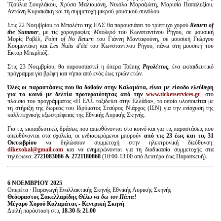
Τζούλια Σουγλάκου, Χρύσα Μαλιαμάνη, Νικόλα Μαραζιώτη, Μαρισία Παπαλεξίου,
Αντώνη Κυριακάκη και τη συμμετοχή μικρού μουσικού συνόλου.
Στις 22 Νοεμβρίου το Μπαλέτο της ΕΛΣ θα παρουσιάσει το τρίπτυχο χορού
Return
of
the
Summer
, με τις χορογραφίες
Μπολερό
του Κωνσταντίνου Ρήγου, σε μουσική
Μορίς Ραβέλ,
Point of No Return
του Γιάννη Μανταφούνη, σε μουσική Γιώργου
Κουμεντάκη και
Les Nuits d'été
του Κωνσταντίνου Ρήγου, πάνω στη μουσική του
Εκτόρ Μπερλιόζ.
Στις 23 Νοεμβρίου, θα παρουσιαστεί η όπερα Τσέπης
Ριγολέττος
, ένα εκπαιδευτικό
πρόγραμμα για βρέφη και νήπια από ενός έως τριών ετών.
Όλες οι παραστάσεις που θα δοθούν στην Καλαμάτα, είναι με είσοδο ελεύθερη
για το κοινό με δελτία προτεραιότητας από την
www
.
ticketservices
.
gr
, στο
πλαίσιο του προγράμματος «Η ΕΛΣ ταξιδεύει στην Ελλάδα», το οποίο υλοποιείται με
τη στήριξη της δωρεάς του Ιδρύματος Σταύρος Νιάρχος (ΙΣΝ) για την ενίσχυση της
καλλιτεχνικής εξωστρέφειας της Εθνικής Λυρικής Σκηνής.
Για τις εκπαιδευτικές δράσεις που απευθύνονται στο κοινό και για τις παραστάσεις που
απευθύνονται στα σχολεία, οι ενδιαφερόμενοι μπορούν
από τις 23 έως και τις 31
Οκτωβρίου
να δηλώσουν συμμετοχή στην ηλεκτρονική διεύθυνση:
dikexokal@gmail.com
και να ενημερώνονται για τη διαδικασία συμμετοχής στα
τηλέφωνα:
2721083086 & 2721180868
(10:00-13:00 από Δευτέρα έως Παρασκευή).
6 ΝΟΕΜΒΡΙΟΥ 2025
Οπερέτα · Παραγωγή Εναλλακτικής Σκηνής Εθνικής Λυρικής Σκηνής
Θεόφραστος Σακελλαρίδης
Θέλω να δω τον Πάπα!
Μέγαρο Χορού Καλαμάτας - Κεντρική Σκηνή
Διπλή παράσταση στις
18.30
&
21.00