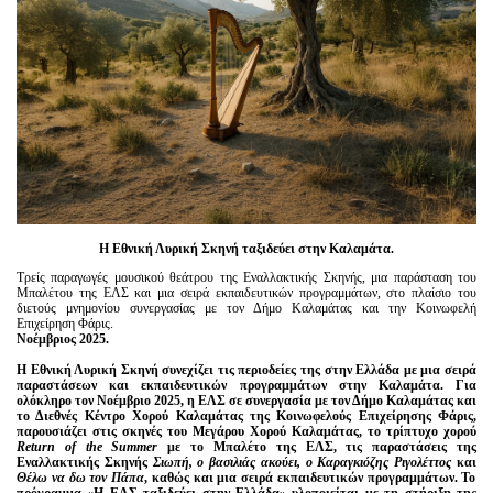
Είσοδος διαχειριστή
H
Εθνική Λυρική Σκηνή ταξιδεύει στην Καλαμάτα.
Τρείς παραγωγές μουσικού θεάτρου της Εναλλακτικής Σκηνής, μια παράσταση του
Μπαλέτου της ΕΛΣ και μια σειρά εκπαιδευτικών προγραμμάτων, στο πλαίσιο του
διετούς μνημονίου συνεργασίας με τον Δήμο Καλαμάτας και την Κοινωφελή
Επιχείρηση Φάρις.
Νοέμβριος 2025.
Η Εθνική Λυρική Σκηνή συνεχίζει τις περιοδείες της στην Ελλάδα με μια σειρά
παραστάσεων και εκπαιδευτικών προγραμμάτων στην Καλαμάτα. Για
ολόκληρο τον Νοέμβριο 2025, η ΕΛΣ σε συνεργασία με τον Δήμο Καλαμάτας και
το Διεθνές Κέντρο Χορού Καλαμάτας της Κοινωφελούς Επιχείρησης Φάρις,
παρουσιάζει στις σκηνές του Μεγάρου Χορού Καλαμάτας, το τρίπτυχο χορού
Return
of
the
Summer
με το Μπαλέτο της ΕΛΣ, τις παραστάσεις της
Εναλλακτικής Σκηνής
Σιωπή, ο βασιλιάς ακούει, ο Καραγκιόζης Ριγολέττος
και
Θέλω να δω τον Πάπα
, καθώς και μια σειρά εκπαιδευτικών προγραμμάτων. Το
πρόγραμμα «Η ΕΛΣ ταξιδεύει στην Ελλάδα» υλοποιείται με τη στήριξη της