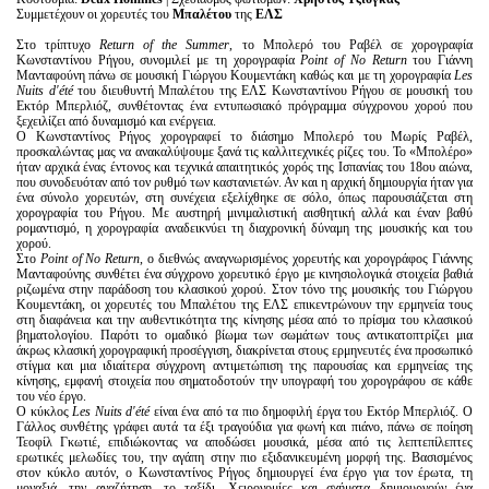
Συμμετέχουν οι χορευτές του
Μπαλέτου
της
ΕΛΣ
Στο τρίπτυχο
Return of the Summer
, το Μπολερό του Ραβέλ σε χορογραφία
Κωνσταντίνου Ρήγου, συνομιλεί με τη χορογραφία
Point of No Return
του Γιάννη
Μανταφούνη πάνω σε μουσική Γιώργου Κουμεντάκη καθώς και με τη χορογραφία
Les
Nuits d'été
του διευθυντή Μπαλέτου της ΕΛΣ Κωνσταντίνου Ρήγου σε μουσική του
Εκτόρ Μπερλιόζ, συνθέτοντας ένα εντυπωσιακό πρόγραμμα σύγχρονου χορού που
ξεχειλίζει από δυναμισμό και ενέργεια.
Ο Κωνσταντίνος Ρήγος χορογραφεί το διάσημο Μπολερό του Μωρίς Ραβέλ,
προσκαλώντας μας να ανακαλύψουμε ξανά τις καλλιτεχνικές ρίζες του. Το «Μπολέρο»
ήταν αρχικά ένας έντονος και τεχνικά απαιτητικός χορός της Ισπανίας του 18ου αιώνα,
που συνοδευόταν από τον ρυθμό των καστανιετών. Αν και η αρχική δημιουργία ήταν για
ένα σύνολο χορευτών, στη συνέχεια εξελίχθηκε σε σόλο, όπως παρουσιάζεται στη
χορογραφία του Ρήγου. Με αυστηρή μινιμαλιστική αισθητική αλλά και έναν βαθύ
ρομαντισμό, η χορογραφία αναδεικνύει τη διαχρονική δύναμη της μουσικής και του
χορού.
Στο
Point of No Return
, o διεθνώς αναγνωρισμένος χορευτής και χορογράφος Γιάννης
Μανταφούνης συνθέτει ένα σύγχρονο χορευτικό έργο με κινησιολογικά στοιχεία βαθιά
ριζωμένα στην παράδοση του κλασικού χορού. Στον τόνο της μουσικής του Γιώργου
Κουμεντάκη, οι χορευτές του Μπαλέτου της ΕΛΣ επικεντρώνουν την ερμηνεία τους
στη διαφάνεια και την αυθεντικότητα της κίνησης μέσα από το πρίσμα του κλασικού
βηματολογίου. Παρότι το ομαδικό βίωμα των σωμάτων τους αντικατοπτρίζει μια
άκρως κλασική χορογραφική προσέγγιση, διακρίνεται στους ερμηνευτές ένα προσωπικό
στίγμα και μια ιδιαίτερα σύγχρονη αντιμετώπιση της παρουσίας και ερμηνείας της
κίνησης, εμφανή στοιχεία που σηματοδοτούν την υπογραφή του χορογράφου σε κάθε
του νέο έργο.
O κύκλος
Les Nuits d'été
είναι ένα από τα πιο δημοφιλή έργα του Εκτόρ Μπερλιόζ. Ο
Γάλλος συνθέτης γράφει αυτά τα έξι τραγούδια για φωνή και πιάνο, πάνω σε ποίηση
Τεοφίλ Γκωτιέ, επιδιώκοντας να αποδώσει μουσικά, μέσα από τις λεπτεπίλεπτες
ερωτικές μελωδίες του, την αγάπη στην πιο εξιδανικευμένη μορφή της. Βασισμένος
στον κύκλο αυτόν, ο Κωνσταντίνος Ρήγος δημιουργεί ένα έργο για τον έρωτα, τη
μοναξιά, την αναζήτηση, το ταξίδι. Χειρονομίες και σχήματα δημιουργούν ένα