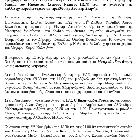
δωρεάς του Ιδρύματος Σταύρος Νιάρχος (ΙΣΝ) για την ενίσχυση της
καλλιτεχνικής εξωστρέφειας της Εθνικής Λυρικής Σκηνής.
Σε συνέχεια της επιτυχημένης συμμετοχής του Μπαλέτου και της Ανώτερης
ο
Επαγγελματικής Σχολής Χορού της ΕΛΣ στο 31
Διεθνές Φεστιβάλ Χορού
Καλαμάτας, η παρουσία της Εθνικής Λυρικής Σκηνής στην πρωτεύουσα της
Μεσσηνίας διευρύνεται, στο πλαίσιο του διετούς μνημονίου συνεργασίας που
υπέγραψαν τον Ιούλιο του 2025, ο Καλλιτεχνικός Διευθυντής της ΕΛΣ Γιώργος
Κουμεντάκης με τον Δήμαρχο Καλαμάτας Θανάση Βασιλόπουλο. Το σύνολο των
παραστάσεων και των δράσεων της ΕΛΣ στην Καλαμάτα θα λάβει χώρα στους χώρους
του Μεγάρου Χορού Καλαμάτας.
η
Η παρουσία της Εθνικής Λυρικής Σκηνής στην Καλαμάτα, θα ξεκινήσει την 1
Νοεμβρίου με δύο εκπαιδευτικά προγράμματα για παιδιά, το
Μπαμπά...Χορεύουμε;
και τις
Μουσικές
Αφηγήσεις
.
Στις 4 Νοεμβρίου, η Εναλλακτική Σκηνή της ΕΛΣ παρουσιάζει δύο πρωινές
παραστάσεις (στις 09.30 και στις 11.00) του μιούζικαλ για όλη την οικογένεια του
Νίκου Κυπουργού
Σιωπή ο βασιλιάς ακούει
,
σε λιμπρέτο Θωμά Μοσχόπουλου και
σκηνοθεσία Θοδωρή Αμπαζή, με τους Χάρη Ανδριανό, Βάσια Ζαχαροπούλου και Νίκο
Στεφάνου στους βασικούς ρόλους και τη συμμετοχή μικρού μουσικού συνόλου.
Στις 6 Νοεμβρίου, η νέα όπερα σκιών της ΕΛΣ
Ο Καραγκιόζης Ριγολέττος
, σε μουσική
προσαρμογή Λίνας Ζάχαρη και κείμενο Δημήτρη Δημόπουλου και Αλέξανδρου
Μελλισηνού παρουσιάζεται στις 09.30 και στις 11.00. Πρωταγωνιστούν οι μονωδοί
Μάνος Κοκκώνης, Γιάννης Σελητσανιώτης, Μαριλένα Στριφτόμπολα και ο
καραγκιοζοπαίχτης Αλέξανδρος Μελισσηνός.
ης
Το απόγευμα της 6
Νοεμβρίου στις 18.30 και στις 21.00 θα παρουσιαστεί η οπερέτα
του Σακελαρίδη
Θέλω να δω τον Παπα
, σε σκηνοθεσία Νατάσας Τριανταφύλλη,
ενορχήστρωση Μιχάλη Παπαπέτρου, με τους Δημήτρης Σιγαλό, Βαγγέλη Μανιάτη,