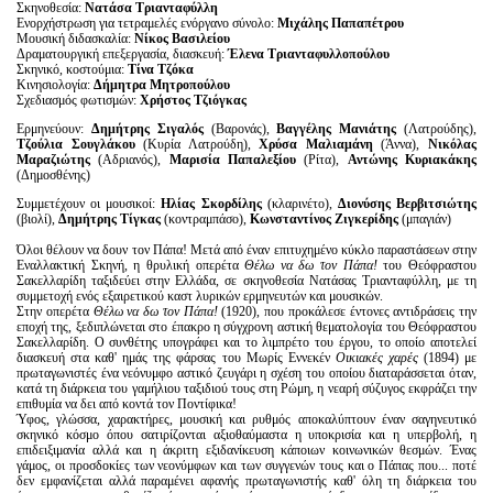
Σκηνοθεσία:
Νατάσα Τριανταφύλλη
Ενορχήστρωση για τετραμελές ενόργανο σύνολο:
Μιχάλης Παπαπέτρου
Μουσική διδασκαλία:
Νίκος Βασιλείου
Δραματουργική επεξεργασία, διασκευή:
Έλενα Τριανταφυλλοπούλου
Σκηνικό, κοστούμια:
Τίνα Τζόκα
Κινησιολογία:
Δήμητρα Μητροπούλου
Σχεδιασμός φωτισμών:
Χρήστος Τζιόγκας
Ερμηνεύουν:
Δημήτρης Σιγαλός
(Βαρονάς),
Βαγγέλης Μανιάτης
(Λατρούδης),
Τζούλια Σουγλάκου
(Κυρία Λατρούδη),
Χρύσα Μαλιαμάνη
(Άννα),
Νικόλας
Μαραζιώτης
(Αδριανός),
Μαρισία Παπαλεξίου
(Ρίτα),
Αντώνης Κυριακάκης
(Δημοσθένης)
Συμμετέχουν οι μουσικοί:
Ηλίας Σκορδίλης
(κλαρινέτο),
Διονύσης Βερβιτσιώτης
(βιολί),
Δημήτρης Τίγκας
(κοντραμπάσο),
Κωνσταντίνος Ζιγκερίδης
(μπαγιάν)
Όλοι θέλουν να δουν τον Πάπα! Μετά από έναν επιτυχημένο κύκλο παραστάσεων στην
Εναλλακτική Σκηνή, η θρυλική οπερέτα
Θέλω να δω τον Πάπα!
του Θεόφραστου
Σακελλαρίδη ταξιδεύει στην Ελλάδα, σε σκηνοθεσία Νατάσας Τριανταφύλλη, με τη
συμμετοχή ενός εξαιρετικού καστ λυρικών ερμηνευτών και μουσικών.
Στην οπερέτα
Θέλω να δω τον Πάπα!
(1920), που προκάλεσε έντονες αντιδράσεις την
εποχή της, ξεδιπλώνεται στο έπακρο η σύγχρονη αστική θεματολογία του Θεόφραστου
Σακελλαρίδη. O συνθέτης υπογράφει και το λιμπρέτο του έργου, το οποίο αποτελεί
διασκευή στα καθ' ημάς της φάρσας του Μωρίς Εννεκέν
Οικιακές χαρές
(1894) με
πρωταγωνιστές ένα νεόνυμφο αστικό ζευγάρι η σχέση του οποίου διαταράσσεται όταν,
κατά τη διάρκεια του γαμήλιου ταξιδιού τους στη Ρώμη, η νεαρή σύζυγος εκφράζει την
επιθυμία να δει από κοντά τον Ποντίφικα!
Ύφος, γλώσσα, χαρακτήρες, μουσική και ρυθμός αποκαλύπτουν έναν σαγηνευτικό
σκηνικό κόσμο όπου σατιρίζονται αξιοθαύμαστα η υποκρισία και η υπερβολή, η
επιδειξιμανία αλλά και η άκριτη εξιδανίκευση κάποιων κοινωνικών θεσμών. Ένας
γάμος, οι προσδοκίες των νεονύμφων και των συγγενών τους και ο Πάπας που... ποτέ
δεν εμφανίζεται αλλά παραμένει αφανής πρωταγωνιστής καθ' όλη τη διάρκεια του