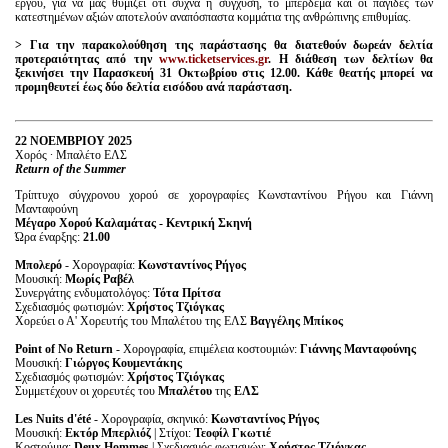
έργου, για να μας θυμίζει ότι συχνά η σύγχυση, το μπέρδεμα και οι παγίδες των
κατεστημένων αξιών αποτελούν αναπόσπαστα κομμάτια της ανθρώπινης επιθυμίας.
>
Για την παρακολούθηση της παράστασης θα διατεθούν δωρεάν δελτία
προτεραιότητας από την
www
.
ticketservices
.
gr
. Η διάθεση των δελτίων θα
ξεκινήσει την Παρασκευή 31 Οκτωβρίου στις 12.00. Κάθε θεατής μπορεί να
προμηθευτεί έως δύο δελτία εισόδου ανά παράσταση.
22
ΝΟΕΜΒΡΙΟΥ
2025
Χορός · Μπαλέτο ΕΛΣ
Return of the Summer
Τρίπτυχο σύγχρονου χορού σε χορογραφίες Κωνσταντίνου Ρήγου και Γιάννη
Μανταφούνη
Μέγαρο Χορού Καλαμάτας
- Κεντρική Σκηνή
Ώρα έναρξης:
21.00
Μπολερό
- Χορογραφία:
Κωνσταντίνος Ρήγος
Μουσική:
Μωρίς Ραβέλ
Συνεργάτης ενδυματολόγος:
Τότα Πρίτσα
Σχεδιασμός φωτισμών:
Χρήστος Τζιόγκας
Χορεύει ο Α' Χορευτής του Μπαλέτου της ΕΛΣ
Βαγγέλης Μπίκος
Point
of
No
Return
- Χορογραφία, επιμέλεια κοστουμιών:
Γιάννης Μανταφούνης
Μουσική:
Γιώργος Κουμεντάκης
Σχεδιασμός φωτισμών:
Χρήστος Τζιόγκας
Συμμετέχουν οι χορευτές του
Μπαλέτου
της
ΕΛΣ
Les
Nuits
d
'é
t
é
- Χορογραφία, σκηνικό:
Κωνσταντίνος Ρήγος
Μουσική:
Εκτόρ Μπερλιόζ
| Στίχοι:
Τεοφίλ Γκωτιέ
Κοστούμια:
Deux Hommes
| Σχεδιασμός φωτισμών:
Χρήστος Τζιόγκας