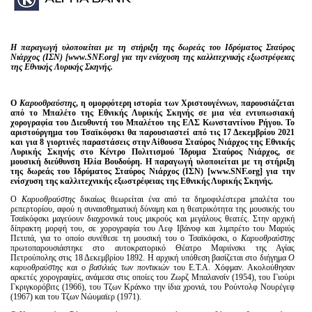
Η παραγωγή υλοποιείται με τη στήριξη της δωρεάς του Ιδρύματος Σταύρος
Νιάρχος (ΙΣΝ) [www.SNF.org] για την ενίσχυση της καλλιτεχνικής εξωστρέφειας
της Εθνικής Λυρικής Σκηνής.
Ο
Καρυοθραύστης
, η ομορφότερη ιστορία των Χριστουγέννων, παρουσιάζεται
από το Μπαλέτο της Εθνικής Λυρικής Σκηνής σε μια νέα εντυπωσιακή
χορογραφία του Διευθυντή του Μπαλέτου της ΕΛΣ Κωνσταντίνου Ρήγου. Το
αριστούργημα του Τσαϊκόφσκι θα παρουσιαστεί από τις 17 Δεκεμβρίου 2021
και για 8 γιορτινές παραστάσεις στην Αίθουσα Σταύρος Νιάρχος της Εθνικής
Λυρικής Σκηνής στο Κέντρο Πολιτισμού Ίδρυμα Σταύρος Νιάρχος, σε
μουσική διεύθυνση Ηλία Βουδούρη. Η παραγωγή υλοποιείται με τη στήριξη
της δωρεάς του Ιδρύματος Σταύρος Νιάρχος (ΙΣΝ) [www.SNF.org] για την
ενίσχυση της καλλιτεχνικής εξωστρέφειας της Εθνικής Λυρικής Σκηνής.
Ο
Καρυοθραύστης
δικαίως θεωρείται ένα από τα δημοφιλέστερα μπαλέτα του
ρεπερτορίου, αφού η συναισθηματική δύναμη και η θεατρικότητα της μουσικής του
Τσαϊκόφσκι μαγεύουν διαχρονικά τους μικρούς και μεγάλους θεατές. Στην αρχική
δίπρακτη μορφή του, σε χορογραφία του Λεφ Ιβάνοφ και λιμπρέτο του Μαριύς
Πετιπά, για το οποίο συνέθεσε τη μουσική του ο Τσαϊκόφσκι, ο
Καρυοθραύστης
πρωτοπαρουσιάστηκε στο αυτοκρατορικό Θέατρο Μαριίνσκι της Αγίας
Πετρούπολης στις 18 Δεκεμβρίου 1892. Η αρχική υπόθεση βασίζεται στο διήγημα
Ο
καρυοθραύστης και ο βασιλιάς των ποντικιών
του Ε.Τ.Α. Χόφμαν. Ακολούθησαν
αρκετές χορογραφίες, ανάμεσα στις οποίες του Ζωρζ Μπαλανσίν (1954), του Γιούρι
Γκριγκορόβιτς (1966), του Τζων Κράνκο την ίδια χρονιά, του Ρούντολφ Νουρέγεφ
(1967) και του Τζων Νώυμαϊερ (1971).