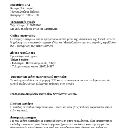
Εκδοτήριο ΕΛΣ
Κέντρο Πολιτισμού
Ίδρυμα Σταύρος Νιάρχος
Καθημερινά: 9.00-21.00
Τηλεφωνικές αγορές
Τηλ. Κέντρο: 2130885700
Με χρέωση κάρτας (Visa και MasterCard)
Online παραγγελίες
Οι αγορές εισιτηρίων online πραγματοποιούνται μέσω της ιστοσελίδας της Ticket Services.
Η χρέωση των πιστωτικών καρτών (Visa και MasterCard) γίνεται στο ασφαλές περιβάλλον
(SSL encryption) της Ticket Services.
Δίκτυο προπώλησης
Προπώληση εισιτηρίων
Ticket Services
- Εκδοτήριο: Πανεπιστημίου 39, Αθήνα
- Τηλεφωνικά με κάρτα: 2107234567
Υποχρεωτική χρήση ηλεκτρονικού εισιτηρίου
Τα εισιτήρια εκδίδονται σε μορφή PDF και είτε εκτυπώνονται είτε αποθηκεύονται σε
κινητό τηλέφωνο και ελέγχονται ανέπαφα στην είσοδο
Επιστροφές/Ακυρώσεις εισιτηρίων δεν γίνονται δεκτές.
Παιδικά εισιτήρια
Η είσοδος σε παιδιά επιτρέπεται απο 6 ετών και άνω (Στις παιδικές παραστάσεις από 4
ετών και άνω).
Φοιτητικά εισιτήρια
Για την χρήση εισιτηρίου με φοιτητική έκπτωση όπου προβλέπεται, είναι απαραίτητη η
επίδειξη του απαραίτητου δικαιολογητικού (φοιτητικό πάσο) και κατά την αγορά στα
φυσικά σημεία προπώλησης, και κατά την προσέλευση στην αίθουσα την ημέρα της