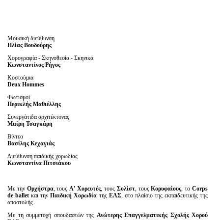
Μουσική διεύθυνση
Ηλίας Βουδούρης
Χορογραφία - Σκηνοθεσία - Σκηνικά
Κωνσταντίνος Ρήγος
Κοστούμια
Deux Hommes
Φωτισμοί
Περικλής Μαθιέλλης
Συνεργάτιδα αρχιτέκτονας
Μαίρη Τσαγκάρη
Βίντεο
Βασίλης Κεχαγιάς
Διεύθυνση παιδικής χορωδίας
Κωνσταντίνα Πιτσιάκου
Με την
Ορχήστρα
, τους
Α' Χορευτές
, τους
Σολίστ
, τους
Κορυφαίους
, το
Corps
de
ballet
και την
Παιδική Χορωδία
της
ΕΛΣ
, στο πλαίσιο της εκπαιδευτικής της
αποστολής.
Με τη συμμετοχή σπουδαστών της
Ανώτερης Επαγγελματικής Σχολής Χορού