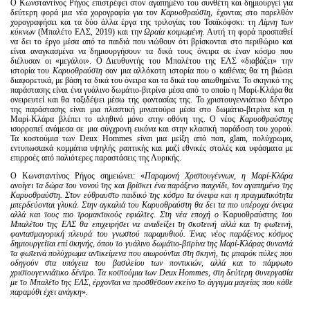
Ο Κωνσταντίνος Ρήγος επιστρέφει στον αγαπημένο του συνθέτη και δημιουργεί για
δεύτερη φορά μια νέα χορογραφία για τον
Καρυοθραύστη
, έχοντας στο παρελθόν
χορογραφήσει και τα δύο άλλα έργα της τριλογίας του Τσαϊκόφσκι: τη
Λίμνη των
κύκνων
(Μπαλέτο ΕΛΣ, 2019) και την
Ωραία κοιμωμένη
. Αυτή τη φορά προσπαθεί
να δει το έργο μέσα από τα παιδιά που νιώθουν ότι βρίσκονται στο περιθώριο και
είναι αναγκασμένα να δημιουργήσουν τα δικά τους όνειρα σε έναν κόσμο που
διέλυσαν οι «μεγάλοι». Ο Διευθυντής του Μπαλέτου της ΕΛΣ «διαβάζει» την
ιστορία του
Καρυοθραύστη
σαν μια αλλόκοτη ιστορία που ο καθένας θα τη βιώσει
διαφορετικά, με βάση τα δικά του όνειρα και τα δικά του απωθημένα. Το σκηνικό της
παράστασης είναι ένα γυάλινο δωμάτιο-βιτρίνα μέσα από το οποίο η Μαρί-Κλάρα θα
ονειρευτεί και θα ταξιδέψει μέσω της φαντασίας της. Το χριστουγεννιάτικο δέντρο
της παράστασης είναι μια πλαστική μινιατούρα μέσα στο δωμάτιο-βιτρίνα και η
Μαρί-Κλάρα βλέπει το αληθινό μόνο στην οθόνη της. Ο νέος
Καρυοθραύστης
ισορροπεί ανάμεσα σε μια σύγχρονη εικόνα και στην κλασική παράδοση του χορού.
Τα κοστούμια των Deux Hommes είναι μια μείξη από ποπ, glam, πολύχρωμα,
εντυπωσιακά κομμάτια υψηλής ραπτικής και μαζί εθνικές στολές και υφάσματα με
επιρροές από παλιότερες παραστάσεις της Λυρικής.
Ο Κωνσταντίνος Ρήγος σημειώνει: «
Παραμονή Χριστουγέννων, η Μαρί-Κλάρα
ανοίγει τα δώρα του νονού της και βρίσκει ένα παράξενο παιχνίδι, τον αγαπημένο της
Καρυοθραύστη. Στον εύθραυστο παιδικό της κόσμο τα όνειρα και η πραγματικότητα
μπερδεύονται γλυκά. Στην αγκαλιά του Καρυοθραύστη θα δει τα πιο υπέροχα όνειρα
αλλά και τους πιο τρομακτικούς εφιάλτες. Στη νέα εποχή ο
Καρυοθραύστης
του
Μπαλέτου της ΕΛΣ θα επιχειρήσει να αναδείξει τη σκοτεινή αλλά και τη φωτεινή,
φαντασμαγορική πλευρά του γνωστού παραμυθιού. Ένας νέος παράξενος κόσμος
δημιουργείται επί σκηνής, όπου το γυάλινο δωμάτιο-βιτρίνα της Μαρί-Κλάρας συναντά
τα φωτεινά πολύχρωμα αντικείμενα που αιωρούνται στη σκηνή, τις μπαρόκ πύλες που
οδηγούν στα υπόγεια του βασιλείου των ποντικιών, αλλά και το πάμφωτο
χριστουγεννιάτικο δέντρο. Τα κοστούμια των
Deux
Hommes
, στη δεύτερη συνεργασία
με το Μπαλέτο της ΕΛΣ, έρχονται να προσθέσουν εκείνο το άγγιγμα μαγείας που κάθε
παραμύθι έχει ανάγκη
».