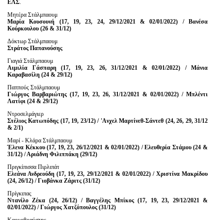
ΕΛΣ
.
Μητέρα Στάλμπαουμ
Μαρία Κουσουνή (17, 19, 23, 24, 29/12/2021 & 02/01/2022) / Βανέσα
Κούρκουλου (26 & 31/12)
Δόκτωρ Στάλμπαουμ
Στράτος Παπανούσης
Γιαγιά Στάλμπαουμ
Αιμιλία Γάσπαρη (17, 19, 23, 26, 31/12/2021 & 02/01/2022) / Μάνια
Καραβασίλη (24 & 29/12)
Παππούς Στάλμπαουμ
Γιώργος Βαρβαριώτης (17, 19, 23, 26, 31/12/2021 & 02/01/2022) / Μπλέντι
Λατίφι (24 & 29/12)
Ντροσελμάγιερ
Στέλιος Κατωπόδης (17, 19, 23/12) / 'Aνχελ Μαρτίνεθ-Σάντεθ (24, 26, 29, 31/12
& 2/1)
Μαρί - Κλάρα Στάλμπαουμ
Έλενα Κέκκου (17, 19, 23, 26/12/2021 & 02/01/2022) / Ελευθερία Στάμου (24 &
31/12) / Αριάδνη Φιλιππάκη (29/12)
Πριγκίπισσα Πιρλιπάτ
Ελεάνα Ανδρεούδη (17, 19, 23, 29/12/2021 & 02/01/2022) / Χριστίνα Μακρίδου
(24, 26/12) / Γιοβάνκα Ζάριτς (31/12)
Πρίγκιπας
Ντανίλο Ζέκα (24, 26/12) / Βαγγέλης Μπίκος (17, 19, 23, 29/12/2021 &
02/01/2022) / Γιώργος Χατζόπουλος (31/12)