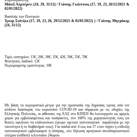
Καρυοθραύστης
Μάνεξ Αλμπέρντι (24, 29, 31/12) / Γιάννης Γκάντσιος (17, 19, 23, 26/12/2021 &
02/01/2022)
Βασιλιάς των Ποντικών
Ίγκορ Σιάτζκο (17, 19, 23, 26, 29/12/2021 & 02/01/2022) ) / Γιάννης Μητράκης
(24, 31/12)
Τιμές εισιτηρίων: 15€, 20€, 30€, 35€, 42€, 50€, 55€, 70€
Φοιτητικό, παιδικό: 12€
Περιορισμένης ορατότητας: 10€
Με βάση τα περιοριστικά μέτρα για την προστασία της δημόσιας υγείας από τον
κίνδυνο διασποράς του κορονοϊού COVID-19 και σύμφωνα με τις οδηγίες της
Ελληνικής Πολιτείας, οι αίθουσες της ΕΛΣ στο ΚΠΙΣΝ θα λειτουργούν ως αμιγείς
χώροι για εμβολιασμένους και νοσήσαντες, στο 100% της χωρητικότητάς τους (οι
θεατές οφείλουν να επιδεικνύουν έγκυρο σχετικό πιστοποιητικό παράλληλα με την
ταυτότητα ή το διαβατήριό τους). Για παιδιά από 4 έως και 17 ετών ισχύει η επίδειξη
πιστοποιητικού εμβολιασμού ή νόσησης, είτε δήλωση αρνητικού αυτοδιαγνωστικού
ελέγχου (selftest) τελευταίου 24ώρου.