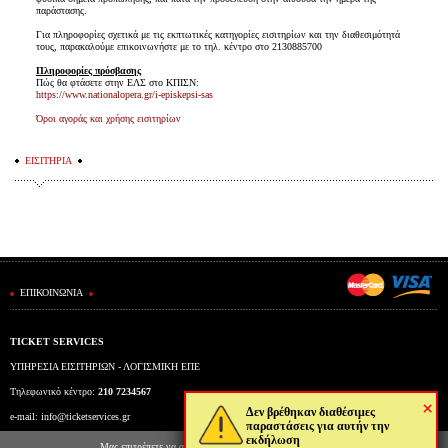
παράστασης.
Για πληροφορίες σχετικά με τις εκπτωτικές κατηγορίες εισιτηρίων και την διαθεσιμότητά
τους, παρακαλούμε επικοινωνήστε με το τηλ. κέντρο στο 2130885700
Πληροφορίες πρόσβασης
Πώς θα φτάσετε στην ΕΛΣ στο ΚΠΙΣΝ:
https://www.nationalopera.gr/i-episkepsi-sas
Όροι αγοράς και χρήσης εισιτηρίων
ΕΙΣΙΤΗΡΙΑ
ΕΠΙΚΟΙΝΩΝΙΑ
TICKET SERVICES
ΥΠΗΡΕΣΙΑ ΕΙΣΙΤΗΡΙΩΝ - ΛΟΓΙΣΜΙΚΗ ΕΠΕ
Τηλεφωνικό κέντρο:
210 7234567
×
Δεν βρέθηκαν διαθέσιμες
e-mail:
info@ticketservices.gr
παραστάσεις για αυτήν την
εκδήλωση
Εκδοτήριο: Πανεπιστημίου 39 (Στοά Πεσμαζόγλου), Αθήνα
Μας επιτρέπετε να αποθηκεύουμε στον φυλλομετρητή σας