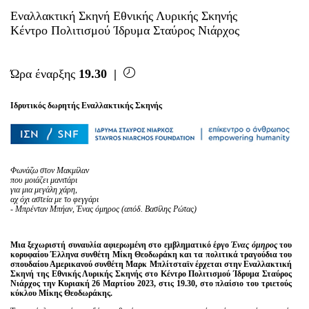
Εναλλακτική Σκηνή Εθνικής Λυρικής Σκηνής
Κέντρο Πολιτισμού Ίδρυμα Σταύρος Νιάρχος
Ώρα έναρξης
19.30
|
Ιδρυτικός δωρητής Εναλλακτικής Σκηνής
Φωνάζω στον Μακμίλαν
που μοιάζει μανιτάρι
για μια μεγάλη χάρη
,
αχ όχι αστεία με το φεγγάρι
- Μπρένταν Μπήαν, Ένας όμηρος (απόδ. Βασίλης Ρώτας)
Μια ξεχωριστή συναυλία αφιερωμένη στο εμβληματικό έργο
Ένας όμηρος
του
κορυφαίου Έλληνα συνθέτη Μίκη Θεοδωράκη και τα πολιτικά τραγούδια του
σπουδαίου Αμερικανού συνθέτη Μαρκ Μπλίτσταϊν έρχεται στην Εναλλακτική
Σκηνή της Εθνικής Λυρικής Σκηνής στο Κέντρο Πολιτισμού Ίδρυμα Σταύρος
Νιάρχος την Κυριακή 26 Μαρτίου 2023, στις 19.30, στο πλαίσιο του τριετούς
κύκλου Μίκης Θεοδωράκης.