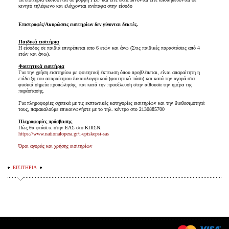
κινητό τηλέφωνο και ελέγχονται ανέπαφα στην είσοδο
Επιστροφές/Ακυρώσεις εισιτηρίων δεν γίνονται δεκτές.
Παιδικά εισιτήρια
Η είσοδος σε παιδιά επιτρέπεται απο 6 ετών και άνω (Στις παιδικές παραστάσεις από 4
ετών και άνω).
Φοιτητικά εισιτήρια
Για την χρήση εισιτηρίου με φοιτητική έκπτωση όπου προβλέπεται, είναι απαραίτητη η
επίδειξη του απαραίτητου δικαιολογητικού (φοιτητικό πάσο) και κατά την αγορά στα
φυσικά σημεία προπώλησης, και κατά την προσέλευση στην αίθουσα την ημέρα της
παράστασης.
Για πληροφορίες σχετικά με τις εκπτωτικές κατηγορίες εισιτηρίων και την διαθεσιμότητά
τους, παρακαλούμε επικοινωνήστε με το τηλ. κέντρο στο 2130885700
Πληροφορίες πρόσβασης
Πώς θα φτάσετε στην ΕΛΣ στο ΚΠΙΣΝ:
https://www.nationalopera.gr/i-episkepsi-sas
Όροι αγοράς και χρήσης εισιτηρίων
ΕΙΣΙΤΗΡΙΑ