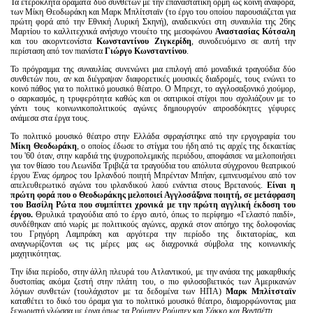
Τα ετερόκλητα οράματα δύο συνθετών με την επαναστατική ορμή ως κοινή αναφορά,
των Μίκη Θεοδωράκη και Μαρκ Μπλίτσταϊν (το έργο του οποίου παρουσιάζεται για
πρώτη φορά από την Εθνική Λυρική Σκηνή), αναδεικνύει στη συναυλία της 26ης
Μαρτίου το καλλιτεχνικά ανήσυχο ντουέτο της μεσοφώνου
Αναστασίας Κότσαλη
και του ακορντεονίστα
Κωνσταντίνου Ζιγκερίδη
, συνοδευόμενο σε αυτή την
περίσταση από τον πιανίστα
Γιώργο Κωνσταντίνου
.
Το πρόγραμμα της συναυλίας συνενώνει μια επιλογή από μοναδικά τραγούδια δύο
συνθετών που, αν και διέγραψαν διαφορετικές μουσικές διαδρομές, τους ενώνει το
κοινό πάθος για το πολιτικό μουσικό θέατρο. Ο Μπρεχτ, το αγγλοσαξονικό χιούμορ,
ο σαρκασμός, η τρυφερότητα καθώς και οι σατιρικοί στίχοι που σχολιάζουν με το
γάντι τους κοινωνικοπολιτικούς αγώνες δημιουργούν απροσδόκητες γέφυρες
ανάμεσα στα έργα τους.
Το πολιτικό μουσικό θέατρο στην Ελλάδα σφραγίστηκε από την εργογραφία του
Μίκη Θεοδωράκη
, ο οποίος έδωσε το στίγμα του ήδη από τις αρχές της δεκαετίας
του '60 όταν, στην καρδιά της ψυχροπολεμικής περιόδου, αποφάσισε να μελοποιήσει
για τον θίασο του Λεωνίδα Τριβιζά τα τραγούδια του απόλυτα σύγχρονου θεατρικού
έργου
Έ
νας όμηρος
του Ιρλανδού ποιητή Μπρένταν Μπήαν, εμπνευσμένου από τον
απελευθερωτικό αγώνα του ιρλανδικού λαού ενάντια στους Βρετανούς.
Είναι η
πρώτη φορά που ο Θεοδωράκης μελοποιεί Αγγλοσάξονα ποιητή, σε μετάφραση
του Βασίλη Ρώτα που συμπίπτει χρονικά με την πρώτη αγγλική έκδοση του
έργου.
Θρυλικά τραγούδια από το έργο αυτό, όπως το περίφημο «Γελαστό παιδί»,
συνδέθηκαν από νωρίς με πολιτικούς αγώνες, αρχικά στον απόηχο της δολοφονίας
του Γρηγόρη Λαμπράκη και αργότερα την περίοδο της δικτατορίας, και
αναγνωρίζονται ως τις μέρες μας ως διαχρονικά σύμβολα της κοινωνικής
μαχητικότητας.
Την ίδια περίοδο, στην άλλη πλευρά του Ατλαντικού, με την ανάσα της μακαρθικής
δυστοπίας ακόμα ζεστή στην πλάτη του, ο πιο φιλοσοβιετικός των Αμερικανών
λόγιων συνθετών (τουλάχιστον με τα δεδομένα των ΗΠΑ)
Μαρκ Μπλίτσταϊν
καταθέτει το δικό του όραμα για το πολιτικό μουσικό θέατρο, διαμορφώνοντας μια
ξεχωριστή γλώσσα με έργα όπως τα
Ρούμπεν Ρούμπεν
και
Σάκκο και Βαντσέττι
.