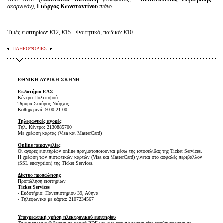
ακορντεόν),
Γιώργος Κωνσταντίνου
πιάνο
Τιμές εισιτηρίων: €12, €15 - Φοιτητικό, παιδικό: €10
ΠΛΗΡΟΦΟΡΙΕΣ
ΕΘΝΙΚΗ ΛΥΡΙΚΗ ΣΚΗΝΗ
Εκδοτήριο ΕΛΣ
Κέντρο Πολιτισμού
Ίδρυμα Σταύρος Νιάρχος
Καθημερινά: 9.00-21.00
Τηλεφωνικές αγορές
Τηλ. Κέντρο: 2130885700
Με χρέωση κάρτας (Visa και MasterCard)
Online παραγγελίες
Οι αγορές εισιτηρίων online πραγματοποιούνται μέσω της ιστοσελίδας της Ticket Services.
Η χρέωση των πιστωτικών καρτών (Visa και MasterCard) γίνεται στο ασφαλές περιβάλλον
(SSL encryption) της Ticket Services.
Δίκτυο προπώλησης
Προπώληση εισιτηρίων
Ticket Services
- Εκδοτήριο: Πανεπιστημίου 39, Αθήνα
- Τηλεφωνικά με κάρτα: 2107234567
Υποχρεωτική χρήση ηλεκτρονικού εισιτηρίου
Τα εισιτήρια εκδίδονται σε μορφή PDF και είτε εκτυπώνονται είτε αποθηκεύονται σε