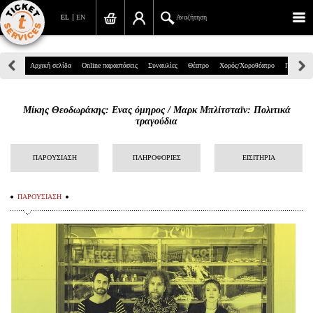
EL
EN
Αναζήτηση
Πανεπιστημίου 39, Αθήνα
Αρχική σελίδα
Online παραστάσεις
Συναυλίες
Θέατρο
Χορός/Χοροθέατρο
Παιδικά
210 7234567
Μίκης Θεοδωράκης: Eνας όμηρος / Mαρκ Μπλίτσταϊν: Πολιτικά
info@ticketservices.gr
τραγούδια
Αναζήτηση
ΠΑΡΟΥΣΙΑΣΗ
ΠΛΗΡΟΦΟΡΙΕΣ
ΕΙΣΙΤΗΡΙΑ
Σύνδεση/Εγγραφή
ΠΑΡΟΥΣΙΑΣΗ
Παραγγελία
Αναζήτηση παραγγελίας
Προσωπικά Δεδομένα
Πληροφορίες