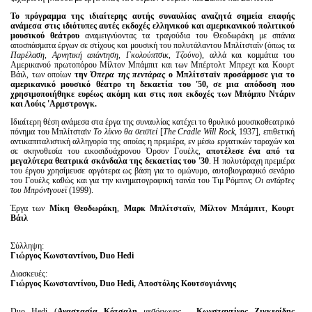
Το πρόγραμμα της ιδιαίτερης αυτής συναυλίας αναζητά σημεία επαφής
ανάμεσα στις ιδιότυπες αυτές εκδοχές ελληνικού και αμερικανικού πολιτικού
μουσικού θεάτρου
αναμειγνύοντας τα τραγούδια του Θεοδωράκη με σπάνια
αποσπάσματα έργων σε στίχους και μουσική του πολυτάλαντου Μπλίτσταϊν (όπως τα
Παρέλαση
,
Αρνητική απάντηση
,
Γκολούπτσικ
,
Τζούνο
), αλλά και κομμάτια του
Αμερικανού πρωτοπόρου Μίλτον Μπάμπιτ και των Μπέρτολτ Μπρεχτ και Κουρτ
Βάιλ, των οποίων
την
Όπερα της πεντάρας
ο Μπλίτσταϊν προσάρμοσε για το
αμερικανικό μουσικό θέατρο τη δεκαετία του '50, σε μια απόδοση που
χρησιμοποιήθηκε ευρέως ακόμη και στις ποπ εκδοχές των Μπόμπυ Ντάριν
και Λούις 'Aρμστρονγκ.
Ιδιαίτερη θέση ανάμεσα στα έργα της συναυλίας κατέχει το θρυλικό μουσικοθεατρικό
πόνημα του Μπλίτσταϊν
Το λίκνο θα σειστεί
[
The
Cradle
Will
Rock
, 1937], επιθετική
αντικαπιταλιστική αλληγορία της οποίας η πρεμιέρα, εν μέσω εργατικών ταραχών και
σε σκηνοθεσία του εικοσιδυάχρονου Όρσον Γουέλς,
αποτέλεσε ένα από τα
μεγαλύτερα θεατρικά σκάνδαλα της δεκαετίας του '30
. Η πολυτάραχη πρεμιέρα
του έργου χρησίμευσε αργότερα ως βάση για το ομώνυμο, αυτοβιογραφικό σενάριο
του Γουέλς καθώς και για την κινηματογραφική ταινία του Τιμ Ρόμπινς
Οι αντάρτες
του Μπρόντγουεϊ
(1999).
Έργα των
Μίκη Θεοδωράκη
,
Μαρκ Μπλίτσταϊν
,
Μίλτον Μπάμπιτ
,
Κουρτ
Βάιλ
Σύλληψη:
Γιώργος Κωνσταντίνου, Duo Hedi
Διασκευές:
Γιώργος Κωνσταντίνου, Duo Hedi, Αποστόλης Κουτσογιάννης
Duo Hedi (
Αναστασία Κότσαλη
μεσόφωνος,
Κωνσταντίνος Ζιγκερίδης