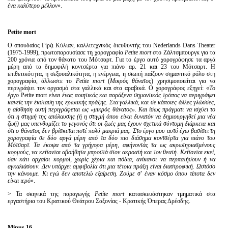
ένα καλύτερο μέλλον
».
Petite
mort
Ο σπουδαίος Γίρζι Κύλιαν, καλλιτεχνικός διευθυντής του Nederlands Dans Theater
(1975-1999), πρωτοπαρουσίασε τη χορογραφία
Petite mort
στο Ζάλτσμπουργκ για τα
200 χρόνια από τον θάνατο του Μότσαρτ. Για το έργο αυτό χορογράφησε τα αργά
μέρη από τα δημοφιλή κοντσέρτα για πιάνο αρ. 21 και 23 του Μότσαρτ. Η
επιθετικότητα, η σεξουαλικότητα, η ενέργεια, η σιωπή παίζουν σημαντικό ρόλο στη
χορογραφία, άλλωστε το
Petite
mort
(
Μικρός θάνατος
) χρησιμοποιείται για να
περιγράψει τον οργασμό στα γαλλικά και στα αραβικά. Ο χορογράφος εξηγεί: «
Το
έργο
Petite mort
είναι ένας ποιητικός και παράξενα σημαντικός τρόπος να περιγράψει
κανείς την έκσταση της ερωτικής πράξης. Στα γαλλικά, και σε κάποιες άλλες γλώσσες,
η αίσθηση αυτή περιγράφεται ως «μικρός θάνατος». Και ίσως πράγματι να ισχύει το
ότι η στιγμή της απόλαυσης (ή η στιγμή όπου είναι δυνατόν να δημιουργηθεί μια νέα
ζωή) μας υπενθυμίζει το γεγονός ότι οι ζωές μας έχουν σχετικά σύντομη διάρκεια και
ότι ο θάνατος δεν βρίσκεται ποτέ πολύ μακριά μας. Στο έργο μου αυτό έχω βασίσει τη
χορογραφία σε δύο αργά μέρη από τα δύο πιο διάσημα κοντσέρτα για πιάνο του
Μότσαρτ. Τα έκοψα από τα γρήγορα μέρη, αφήνοντάς τα ως ακρωτηριασμένους
κορμούς, να κείτονται αβοήθητα μπροστά στον ακροατή και τον θεατή. Κείτονται εκεί,
σαν κάτι αρχαίοι κορμοί, χωρίς χέρια και πόδια, ανίκανοι να περπατήσουν ή να
αγκαλιάσουν. Δεν υπάρχει αμφιβολία ότι μια τέτοια πράξη είναι διαστροφική. Ωστόσο
την κάνουμε. Κι εγώ δεν αποτελώ εξαίρεση. Ζούμε σ' έναν κόσμο όπου τίποτα δεν
είναι ιερό
».
> Τα σκηνικά της παραγωγής
Petite mort
κατασκευάστηκαν τμηματικά στα
εργαστήρια του Κρατικού Θεάτρου Σαξονίας - Κρατικής Όπερας Δρέσδης.
Minus
16