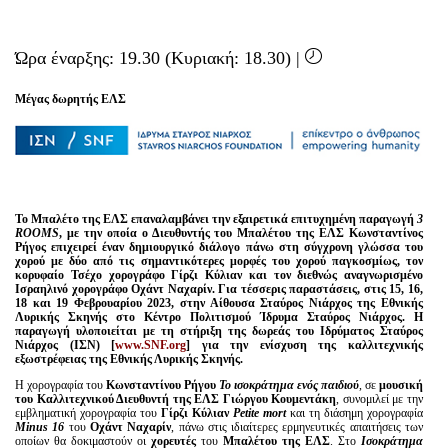
Ώρα έναρξης: 19.30 (Κυριακή: 18.30) |
Μέγας δωρητής ΕΛΣ
Το Μπαλέτο της ΕΛΣ επαναλαμβάνει την εξαιρετικά επιτυχημένη παραγωγή
3
ROOMS
, με την οποία ο Διευθυντής του Μπαλέτου της ΕΛΣ Κωνσταντίνος
Ρήγος επιχειρεί έναν δημιουργικό διάλογο πάνω στη σύγχρονη γλώσσα του
χορού με δύο από τις σημαντικότερες μορφές του χορού παγκοσμίως, τον
κορυφαίο Τσέχο χορογράφο Γίρζι Κύλιαν και τον διεθνώς αναγνωρισμένο
Ισραηλινό χορογράφο Οχάντ Ναχαρίν. Για τέσσερις παραστάσεις, στις 15, 16,
18 και 19 Φεβρουαρίου 2023, στην Αίθουσα Σταύρος Νιάρχος της Εθνικής
Λυρικής Σκηνής στο Κέντρο Πολιτισμού Ίδρυμα Σταύρος Νιάρχος. Η
παραγωγή υλοποιείται με τη στήριξη της δωρεάς του Ιδρύματος Σταύρος
Νιάρχος (ΙΣΝ)
[
www.SNF.org
]
για την ενίσχυση της καλλιτεχνικής
εξωστρέφειας της Εθνικής Λυρικής Σκηνής.
Η χορογραφία του
Κωνσταντίνου Ρήγου
To ισοκράτημα ενός παιδιού
, σε
μουσική
του Καλλιτεχνικού Διευθυντή της ΕΛΣ Γιώργου Κουμεντάκη
, συνομιλεί με την
εμβληματική χορογραφία του
Γίρζι Κύλιαν
Petite mort
και τη διάσημη χορογραφία
Minus 16
του
Οχάντ Ναχαρίν
, πάνω στις ιδιαίτερες ερμηνευτικές απαιτήσεις των
οποίων θα δοκιμαστούν οι
χορευτές
του
Μπαλέτου της ΕΛΣ
. Στο
Ισοκράτημα