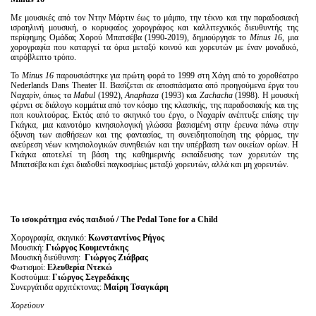
Με μουσικές από τον Ντην Μάρτιν έως το μάμπο, την τέκνο και την παραδοσιακή
ισραηλινή μουσική, ο κορυφαίος χορογράφος και καλλιτεχνικός διευθυντής της
περίφημης Ομάδας Χορού Μπατσέβα (1990-2019), δημιούργησε το
Minus 16
, μια
χορογραφία που καταργεί τα όρια μεταξύ κοινού και χορευτών με έναν μοναδικό,
απρόβλεπτο τρόπο.
Το
Minus 16
παρουσιάστηκε για πρώτη φορά το 1999 στη Χάγη από το χοροθέατρο
Nederlands Dans Theater ΙΙ. Βασίζεται σε αποσπάσματα από προηγούμενα έργα του
Ναχαρίν, όπως τα
Mabul
(1992),
Anaphaza
(1993) και
Zachacha
(1998). Η μουσική
φέρνει σε διάλογο κομμάτια από τον κόσμο της κλασικής, της παραδοσιακής και της
ποπ κουλτούρας. Εκτός από το σκηνικό του έργο, ο Ναχαρίν ανέπτυξε επίσης την
Γκάγκα, μια καινοτόμο κινησιολογική γλώσσα βασισμένη στην έρευνα πάνω στην
όξυνση των αισθήσεων και της φαντασίας, τη συνειδητοποίηση της φόρμας, την
ανεύρεση νέων κινησιολογικών συνηθειών και την υπέρβαση των οικείων ορίων. Η
Γκάγκα αποτελεί τη βάση της καθημερινής εκπαίδευσης των χορευτών της
Μπατσέβα και έχει διαδοθεί παγκοσμίως μεταξύ χορευτών, αλλά και μη χορευτών.
To
ισοκράτημα
ενός
παιδιού
/ The Pedal Tone for a Child
Χορογραφία, σκηνικό:
Κωνσταντίνος Ρήγος
Μουσική:
Γιώργος Κουμεντάκης
Μουσική διεύθυνση:
Γιώργος Ζιάβρας
Φωτισμοί:
Ελευθερία Ντεκώ
Κοστούμια:
Γιώργος Σεγρεδάκης
Συνεργάτιδα αρχιτέκτονας:
Μαίρη Τσαγκάρη
Χορεύουν