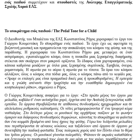
ενός παιδιού
συμμετέχουν και
σπουδαστές
της
Ανώτερης Επαγγελματικής
Σχολής Χορού ΕΛΣ
.
To
ισοκράτημα
ενός
παιδιού
/ The Pedal Tone for a Child
Ο Διευθυντής του Μπαλέτου της ΕΛΣ Κωνσταντίνος Ρήγος χορογραφεί το έργο του
Γιώργου Κουμεντάκη
Το ισοκράτημα ενός παιδιού
. Το έργο έχει ως αφετηρία τη
βυζαντινή μουσική και πραγματεύεται την ανακάλυψη του κόσμου της φύσης και της
παράδοσης. H χορογραφία του Κωνσταντίνου Ρήγου μας μεταφέρει σε έναν
ασπρόμαυρο, εγκαταλειμμένο κόσμο, όπου η πινακίδα μιας ξεχασμένης διαφήμισης
στέκεται σαν σκιάχτρο στον μακρινό ορίζοντα. Το έδαφος είναι χορταριασμένο, ενώ
κάποια καδρόνια μοιάζουν με όπλα μιας ξεχασμένης συμπλοκής. Εφηβεία, όνειρα,
ρομαντισμός. Η αγωνία για το αύριο ή αγωνία για το τίποτα. Τα όρια του κόσμου
αλλάζουν, όλος ο κόσμος στα πόδια μας, όλος ο κόσμος πάνω από το κεφάλι μας.
«
'Aραγε οι επιλογές μας είναι πραγματικά δικές μας ή προκαθορισμένες; Η εμπειρία
και η γνώση απέναντι στην τραχύτητα και την ευαισθησία δημιουργούν ένα
κινησιολογικό ρίσκο
», σημειώνει ο Ρήγος.
Ο Γιώργος Κουμεντάκης αναφέρει για το έργο: «
Στο πρώτο μέρος του έργου μια
μελωδία, καβάλα σ' έναν αυτοσχέδιο χορό, έρχεται από την Ανατολή ξεπερνώντας κάθε
εμπόδιο. Τα όργανα στροβιλίζονται σε απίθανους συνδυασμούς ηχοχρωμάτων και σε
ατελείωτους ρυθμικούς καλπασμούς. Οι νότες μεταμορφώνονται σ' ένα τρυφερό κύμα
νοσταλγίας. Στο δεύτερο μέρος οι μουσικοί της ορχήστρας παίζουν με το φωνήεν
όμικρον και διάφορους συνδυασμούς συμφώνων, κάνοντας το ισοκράτημα να φαίνεται
σαν ένα κομμάτι βγαλμένο από τους ήχους της φύσης. Γύρω του τυλίγονται μελωδίες
που περιστρέφονται σε αέναους κύκλους και ταξιδεύουν από όργανο σε όργανο με
συνεπιβάτη την παιδική φαντασία. Ένας πολεμικός χορός από τον Πόντο είναι το θέμα
του τρίτου μέρους. Οι μουσικοί γίνονται πολεμιστές. Φτάνουν σε ακραίες καταστάσεις
και ξεπερνούν τα προσωπικά τους όρια σε μια μάχη με τον χρόνο, προσβλέποντας σ'