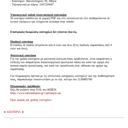
- Εκδοτήριο: Πανεπιστημίου 39, Αθήνα
- Τηλεφωνικά με κάρτα: 2107234567
Υποχρεωτική χρήση ηλεκτρονικού εισιτηρίου
Τα εισιτήρια εκδίδονται σε μορφή PDF και είτε εκτυπώνονται είτε αποθηκεύονται σε
κινητό τηλέφωνο και ελέγχονται ανέπαφα στην είσοδο
Επιστροφές/Ακυρώσεις εισιτηρίων δεν γίνονται δεκτές.
Παιδικά εισιτήρια
Η είσοδος σε παιδιά επιτρέπεται απο 6 ετών και άνω (Στις παιδικές παραστάσεις από 4
ετών και άνω).
Φοιτητικά εισιτήρια
Για την χρήση εισιτηρίου με φοιτητική έκπτωση όπου προβλέπεται, είναι απαραίτητη η
επίδειξη του απαραίτητου δικαιολογητικού (φοιτητικό πάσο) και κατά την αγορά στα
φυσικά σημεία προπώλησης, και κατά την προσέλευση στην αίθουσα την ημέρα της
παράστασης.
Για πληροφορίες σχετικά με τις εκπτωτικές κατηγορίες εισιτηρίων και την διαθεσιμότητά
τους, παρακαλούμε επικοινωνήστε με το τηλ. κέντρο στο 2130885700
Πληροφορίες πρόσβασης
Πώς θα φτάσετε στην ΕΛΣ στο ΚΠΙΣΝ:
https://www.nationalopera.gr/i-episkepsi-sas
Όροι αγοράς και χρήσης εισιτηρίων
ΕΙΣΙΤΗΡΙΑ