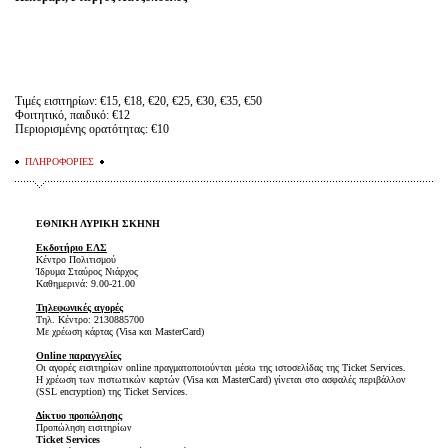
Τιμές εισιτηρίων: €15, €18, €20, €25, €30, €35, €50
Φοιτητικό, παιδικό: €12
Περιορισμένης ορατότητας: €10
ΠΛΗΡΟΦΟΡΙΕΣ
ΕΘΝΙΚΗ ΛΥΡΙΚΗ ΣΚΗΝΗ
Εκδοτήριο ΕΛΣ
Κέντρο Πολιτισμού
Ίδρυμα Σταύρος Νιάρχος
Καθημερινά: 9.00-21.00
Τηλεφωνικές αγορές
Τηλ. Κέντρο: 2130885700
Με χρέωση κάρτας (Visa και MasterCard)
Online παραγγελίες
Οι αγορές εισιτηρίων online πραγματοποιούνται μέσω της ιστοσελίδας της Ticket Services.
Η χρέωση των πιστωτικών καρτών (Visa και MasterCard) γίνεται στο ασφαλές περιβάλλον
(SSL encryption) της Ticket Services.
Δίκτυο προπώλησης
Προπώληση εισιτηρίων
Ticket Services