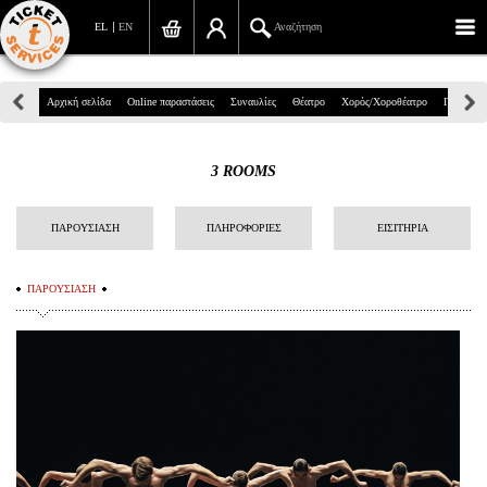
EL
EN
Αναζήτηση
Πανεπιστημίου 39, Αθήνα
Αρχική σελίδα
Online παραστάσεις
Συναυλίες
Θέατρο
Χορός/Χοροθέατρο
Παιδικά
210 7234567
3 ROOMS
info@ticketservices.gr
Αναζήτηση
ΠΑΡΟΥΣΙΑΣΗ
ΠΛΗΡΟΦΟΡΙΕΣ
ΕΙΣΙΤΗΡΙΑ
Σύνδεση/Εγγραφή
ΠΑΡΟΥΣΙΑΣΗ
Παραγγελία
Αναζήτηση παραγγελίας
Προσωπικά Δεδομένα
Πληροφορίες