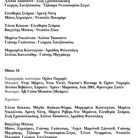
Αλίσια Τάουνσεντ
/
Ζωή Σχοινοπλοκάκη
Γιώργος Χατζόπουλος
/
Τζάουμα Ντεουλοφέου-Σεγκί
Ελευθερία Στάμου
/
Αρετή Νότη
Μάνες Αλμπέρντι
/
Ντανιέλε Πεκοράρι
Έλενα Κέκκου
/
Ελευθερία Στάμου
Βαγγέλης Μπίκος
/
Ντανίλο Ζέκα
Μαρίτα Νικολίτσα
/
Αλίσια Τάουνσεντ
Γιάννης Γκάντσιος
/
Γιώργος Χατζόπουλος
Μαργαρίτα Κώστογλου
/
Αριάδνη Φιλιππάκη
Στέλιος Κατωπόδης
/
Γιάννης Μητράκης
Minus
16
Χορογραφία, κοστούμια:
Οχάντ Ναχαρίν
Μουσική:
Ντην Μάρτιν, Ντικ Ντέιλ, Tractor's Revenge & Οχάντ Ναχαρίν,
Αντόνιο Βιβάλντι, Χάρολντ 'Aρλεν / Μαρούσα, Asia 2001, Φρεντερίκ Σοπέν
Φωτισμοί:
Αβί Γιόνα Μπουένο
(
Μπάμπι
)
Χορεύουν
Έλενα Κέκκου, Μάγδα Κούκου-Φέρρα, Μαργαρίτα Κώστογλου, Μαρίτα
Νικολίτσα, Αρετή Νότη, Μάρτα Ριβέρο-Ντε Μιράντα, Ελευθερία Στάμου,
Ζωή Σχοινοπλοκάκη, Αλίσια Τάουνσεντ, Αριάδνη Φιλιππάκη
Βαγγέλης Μπίκος
Μάνες Αλμπέρντι, Γιάννης Γκάντσιος, 'Aνχελ Μαρτίνεθ Σάντσεθ, Γιάννης
Μητράκης, Τζάουμε Ντεουλοφέου-Σεγκί, Έλτον Ντιμρότσι, Ντανιέλε
Πεκοράρι, Γιώργος Χατζόπουλος