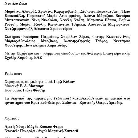
Ντανίλο Ζέκα
Μαριάννα Αλκαράζ, Χριστίνα Καραγιοβανίδη, Δέσποινα Καρακατσάνη, Ήλια
Κουκουζέλη, Παρασκευή-Μαρία Λευκιμμιάτη, Ιωάννα Μάρτζιου, Βικτόρια
Μνατσακανιάν, Νίκη Νικολάου, Νεφέλη Ντάλη, Μαριάννα Πάππα, Σαβίνα
Ρούτση, Μαρία Τζούλη, Κωνσταντίνα Τσιμέκα, Αναστασία Μαγιορκίνου-
Χατζηεμμανουήλ, Δέσποινα Χρυσοστόμου
Σωτήριος-Φανούριος Πιερράκος, Σπυρίδων Ζήκος, Φώτης Κωνσταντίνου,
Μάριος-Αθανάσιος Μποζίκας, Ιωάννης-Ορφεύς Τσέφος, Νεκτάριος
Φουστέρης, Παντελεήμων Χαρατσίδης
Με την
Ορχήστρα
και τη συμμετοχή σπουδαστών της
Ανώτερης Επαγγελματικής
Σχολής Χορού
της
ΕΛΣ
Petite
mort
Χορογραφία, σκηνικό, φωτισμοί:
Γίρζι Κύλιαν
Μουσική:
Β. Α. Μότσαρτ
Κοστούμια:
Γιόκε Φίσσερ
Τα σκηνικά της παραγωγής
Petite mort
κατασκευάστηκαν τμηματικά στα
εργαστήρια του Κρατικού Θεάτρου Σαξονίας - Κρατικής Όπερας Δρέσδης.
Χορεύουν
Αρετή Νότη
/
Μάγδα Κούκου-Φέρρα
Ντανιέλε Πεκοράρι
/
Ανχελ Μαρτίνεζ-Σάντσεθ