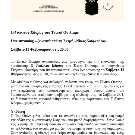
Είσοδος διαχειριστή
O Γυάλινος Κόσμος
του Τενεσί Ουίλιαμς
Live streaming – ζωντανά από τη Σκηνή «Νίκος Κούρκουλος»
Σάββατο 13 Φεβρουαρίου, στις 20:30
Το Εθνικό Θέατρο ανακοινώνει νέα ημερομηνία για την επανάληψη της
παράστασης
Ο Γυάλινος Kόσμος
του Τενεσί Ουίλιαμς, σε σκηνοθεσία
Γιώργου Νανούρη, που θα παρουσιαστεί μέσω live streaming το
Σάββατο 13
Φεβρουαρίου
, στις 20.30, απευθείας από τη Σκηνή «Νίκος Κούρκουλος».
Με αίσθημα ευθύνης και σεβασμού απέναντι στο κοινό, το Εθνικό Θέατρο,
μετά από διερεύνηση της εταιρείας Ticket Services και με τη μέριμνά της για
την ενημέρωση των ενδιαφερομένων, παραχωρεί στους θεατές που
διαπιστωμένα αντιμετώπισαν πρόβλημα στη σύνδεσή τους το Σάββατο 23/1,
τη δυνατότητα να παρακολουθήσουν εκ νέου την παράσταση του Γυάλινου
Κόσμου, χωρίς αντίτιμο.
Υπόθεση
Ο Τομ Ουίνγκφιλντ, μέσα από τις αναμνήσεις του, παρουσιάζει στη σκηνή
επεισόδια της οικογενειακής ζωής του στο μικρό διαμέρισμα του Σαίντ Λούις
της Ύφεσης. Η πληκτική δουλειά στην αποθήκη υποδηματοποιίας συνθλίβει
τα μελλοντικά του όνειρα για μια ζωή αφιερωμένη στην ποιητική δημιουργία.
Στον αντίποδα, η αδελφή του Λόρα αντιμετωπίζει τις δυσκολίες της ζωής