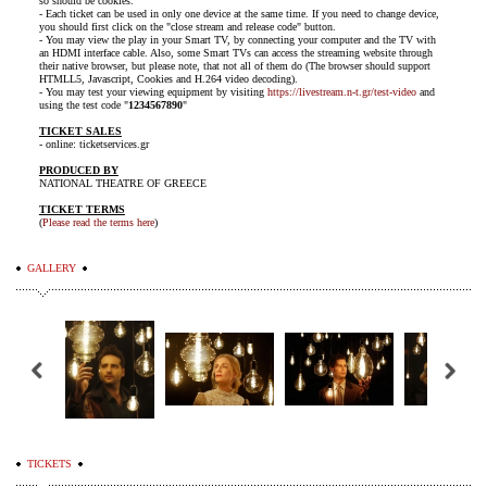
so should be cookies.
- Each ticket can be used in only one device at the same time. If you need to change device,
you should first click on the "close stream and release code" button.
- You may view the play in your Smart TV, by connecting your computer and the TV with
an HDMI interface cable. Also, some Smart TVs can access the streaming website through
their native browser, but please note, that not all of them do (The browser should support
HTMLL5, Javascript, Cookies and H.264 video decoding).
- You may test your viewing equipment by visiting
https://livestream.n-t.gr/test-video
and
using the test code "
1234567890
"
TICKET SALES
- online: ticketservices.gr
PRODUCED BY
NATIONAL THEATRE OF GREECE
TICKET TERMS
(
Please read the terms here
)
GALLERY
TICKETS