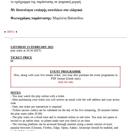
το πρόγραμμα της παράστασης σε ψηφιακή μορφή.
Με δυνατότητα επιλογής υποτίτλων στα ελληνικά.
Φωτογράφος παράστασης:
Μαριλένα Βαϊνανίδου
INFO
SATURDAY 13 FEBRUARY 2021
play starts at 20:30 (EET)
TICKET PRICE
8€
EVENT PROGRAMME
Now, along with your live stream ticket, you may also purchase the event programme in
PDF format (Greek only)
click for info
NOTES
- You may watch the play online with a ticket
- After purchasing your ticket you will receive an email with the web address and your access
code
- Only one ticket per transaction is required
- Tickets (access codes) can be validated on the day of the live streaming, 30 minutes before
the play starts (after 20.00)
- The play starts on a fixed time and is streamed online in real time. You may not pause or
rewind to an earlier time, so please make sure you check in on time.
- The viewing platform can be accessed through internet using a recent version of most
popular browsers (Chrome, Firefox, Edge, Opera, Safari). Javascript should be enabled, and