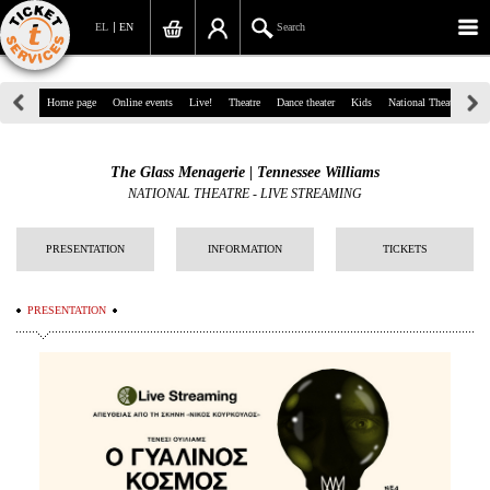
EL
EN
Search
39, Panepistimiou Str, Athens
Home page
Online events
Live!
Theatre
Dance theater
Kids
National Theatre
Gr
(+30)210 7234567
The Glass Menagerie | Tennessee Williams
info@ticketservices.gr
NATIONAL THEATRE - LIVE STREAMING
Search
PRESENTATION
INFORMATION
TICKETS
Sign up/Sign in
PRESENTATION
Check out
Search your order
Personal Data
Information