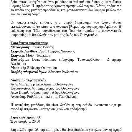
βρίσκοντας καταφύγιο σε έναν μικρόκοσμο από παλιούς δίσκους και γυάλινες
μορφές ζώων. Η μητέρα τους Αμάντα, πρώην καλλονή του Νότου, τρέφει για
τα παιδιά της μεγάλες προσδοκίες και φαντασιώνεται ένα λαμπρό μέλλον για
τον Τομ και τη Λόρα.
Οι οικογενειακές εντάσεις στο μικρό διαμέρισμα του Σαιντ Λούις
εκτυλίσσονται πάντα κάτω από άγρυπνο βλέμμα της κυριαρχικής Αμάντας. Η
επίσκεψη του Τζίμ, συναδέλφου του Τομ, θα ταράξει τις οικογενειακές
ισορροπίες και θα αλλάξει τον ρου της ζωής των Ουίνγκφιλντ.
Tαυτότητα παράστασης
Μετάφραση:
Στέλιος Βαφέας
Σκηνοθεσία-Φωτισμοί:
Γιώργος Νανούρης
Σκηνικά:
Μαίρη Τσαγκάρη
Κοστούμια:
Deux Hommes (Γρηγόρης Τριανταφύλλου - Δημήτρης
Αλεξάκης)
Μουσική:
Θοδωρής Οικονόμου
Βοηθός ενδυματολόγων:
Δέσποινα Ιγνάτογλου
Διανομή (αλφαβητικά)
Άννα Μάσχα: η μητέρα Αμάντα Ουίνγκφιλντ
Κωνσταντίνος Μπιμπής: ο γιος Τομ Ουίνγκφιλντ
Λένα Παπαληγούρα: η κόρη, Λώρα Ουίνγκφιλντ
Αναστάσης Ροϊλός: ο επισκέπτης, Τζιμ Οκόνορ
Η απευθείας μετάδοση θα είναι διαθέσιμη στη σελίδα livestream.n-t.gr με
αγορά ηλεκτρονικού εισιτηρίου (κωδικού πρόσβασης).
Τιμή εισιτηρίου:
8€
Ώρα έναρξης:
20:30
Στη σελίδα προπώλησης εισιτηρίων θα είναι διαθέσιμο για ηλεκτρονική αγορά