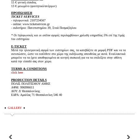
15 € γενική είσοδος
13 € μειωμένο (φοιτητικό/ανέργων)
ΠΡΟΠΩΛΗΣΗ
TICKET SERVICES
- τηλεφωνικά: 2107234567
- online: www.ticketservices.gr
- εκδοτήριο: Πανεπιστημίου 39, Στοά Πεσμαζόγλου
* Οι τηλεφωνικές και οι online αγορές περιλαμβάνουν χρέωση υπηρεσίας 5% επί της τιμής
του εισιτηρίου
E-TICKET
Μετά την ηλεκτρονική αγορά των εισιτηρίων σας, τα κατεβάζετε σε μορφή PDF και να τα
εκτυπώσετε, ώστε να εισέλθετε στο χώρο της εκδήλωσης απευθείας με αυτά. Εναλλακτικά
μπορείτε να τα έχετε αποθηκευμένα σε κινητή συσκευή για να τα επιδείξετε στην οθόνη
κατά την είσοδό σας στον χώρο.
TERMS & CONDITIONS
click here
PRODUCTION DETAILS
ΠΟΛΙΣ ΠΟΛΙΤΙΣΜΟΥ ΑΜΚΕ
ΑΦΜ: 996996611
ΔΟΥ: Δ' Θεσσαλονίκης
ΕΔΡΑ: Αμαλίας 71 Θεσσαλονίκη 546 40
GALLERY