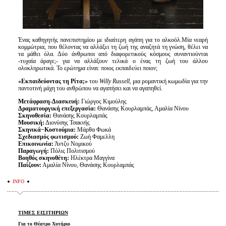
Ένας καθηγητής πανεπιστημίου με ιδιαίτερη αγάπη για το αλκοόλ.Μία νεαρή
κομμώτρια, που θέλοντας να αλλάξει τη ζωή της αναζητά τη γνώση, θέλει να
τα μάθει όλα. Δύο άνθρωποι από διαφορετικούς κόσμους συναντιούνται
-τυχαία άραγε;- για να αλλάξουν τελικά ο ένας τη ζωή του άλλου
ολοκληρωτικά. Το ερώτημα είναι: ποιος εκπαιδεύει ποιον;
«Εκπαιδεύοντας τη Ρίτα;»
του
Willy Russell
, μια ρομαντική κωμωδία για την
παντοτινή μάχη του ανθρώπου να αγαπήσει και να αγαπηθεί.
Μετάφραση-Διασκευή:
Γιώργος Κιμούλης
Δραματουργική επεξεργασία:
Θανάσης Κουρλαμπάς, Αμαλία Νίνου
Σκηνοθεσία:
Θανάσης Κουρλαμπάς
Μουσική:
Διονύσης Τσακνής
Σκηνικά−Κοστούμια:
Μάρθα Φωκά
Σχεδιασμός φωτισμού:
Ζωή Φαμελλη
Επικοινωνία:
Άντζυ Νομικού
Παραγωγή:
Πόλις Πολιτισμού
Βοηθός σκηνοθέτη:
Ηλέκτρα Μαγγίνα
Παίζουν:
Αμαλία Νίνου, Θανάσης Κουρλαμπάς
INFO
ΤΙΜΕΣ ΕΙΣΙΤΗΡΙΩΝ
Για το Θέατρο Χυτήριο