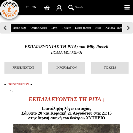
EL
EN
Search
39, Panepistimiou Str, Athens
Home page
Online events
Live!
Theatre
Dance theater
Kids
National Theatre
Gr
(+30)210 7234567
ΕΚΠΑΙΔΕΥΟΝΤΑΣ ΤΗ ΡΙΤΑ; του Willy Russell
info@ticketservices.gr
ΠΟΛΛΑΠΛΟΙ ΧΩΡΟΙ
Search
PRESENTATION
INFORMATION
TICKETS
Sign up/Sign in
PRESENTATION
Check out
ΕΚΠΑΙΔΕΥΟΝΤΑΣ ΤΗ ΡΙΤΑ ;
Search your order
Επανάληψη λόγω επιτυχίας
Personal Data
Σάββατο 20 και Κυριακή 21 Αυγούστου στις 21:15
στην θερινή σκηνή του θεάτρου ΧΥΤΗΡΙΟ
Information