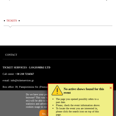
TICKETS
CONTACT
TICKET SERVICES - LOGISMIKI LTD
Call center:
+30 210 7234567
e-mail:
info@ticketservices.gr
×
Box office: 39, Panepistimiou Str. (Pesmazoglou Arc), Athens, Greece
No active shows found for this
event
Working hours: Mon-Fri: 9am-5pm
Do we have your permission to store cookies to your
browser? This way we and third parties (Google, Facebook
The page you opened possibly refers to a
etc) will be able to track your usage of our website for
past date.
statistics and advertising reasons. You may read more on the
Please, check the event information above.
cookies usage in our website clicking
here
.
To locate the event you are interested in,
please click the search icon on top of this
Yes, I allow
No, I don't
page.