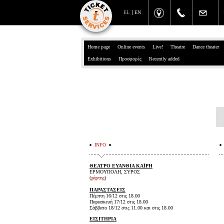
EL
EN
Home page
Online events
Live!
Theatre
Dance theater
Exhibitions
Προσφορές
Recently added
INFO
ΘΕΑΤΡΟ ΕΥΑΝΘΙΑ ΚΑΪΡΗ
ΕΡΜΟΥΠΟΛΗ, ΣΥΡΟΣ
(
χάρτης
)
ΠΑΡΑΣΤΑΣΕΙΣ
Πέμπτη 16/12 στις 18.00
Παρασκευή 17/12 στις 18.00
Σάββατο 18/12 στις 11.00 και στις 18.00
ΕΙΣΙΤΗΡΙΑ