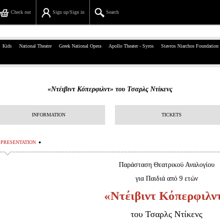
Check out
Sign up/Sign in
Search
39, Panepistimiou Str, Athens
Kids
National Theatre
Greek National Opera
Apollo Theater - Syros
Stavros Niarchos Foundation
(+30)210 7234567
info@ticketservices.gr
«Ντέιβιντ Κόπερφιλντ» του Τσαρλς Ντίκενς
Search
INFORMATION
TICKETS
Sign up/Sign in
Check out
PRESENTATION
Search your order
Παράσταση Θεατρικού Αναλογίου
για Παιδιά από 9 ετών
Personal Data
«Ντέιβιντ Κόπερφιλν
Information
του Τσαρλς Ντίκενς