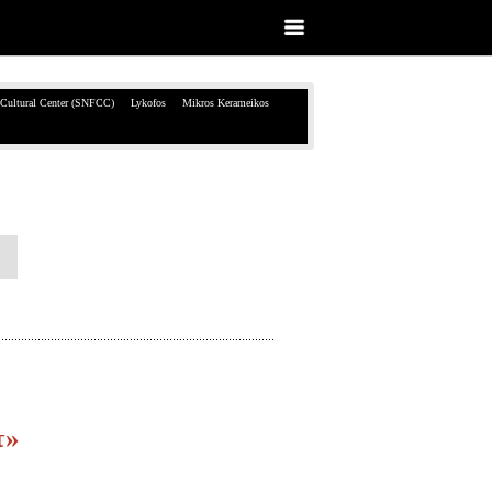
 Cultural Center (SNFCC)
Lykofos
Mikros Kerameikos
τ»