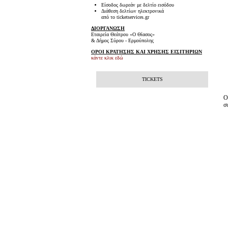
Είσοδος δωρεάν με δελτίο εισόδου
Διάθεση δελτίων ηλεκτρονικά
από το ticketservices.gr
ΔΙΟΡΓΑΝΩΣΗ
Εταιρεία Θεάτρου «Ο Θίασος»
& Δήμος Σύρου - Ερμούπολης
ΟΡΟΙ ΚΡΑΤΗΣΗΣ ΚΑΙ ΧΡΗΣΗΣ ΕΙΣΙΤΗΡΙΩΝ
κάντε κλικ εδώ
TICKETS
Ο
σ