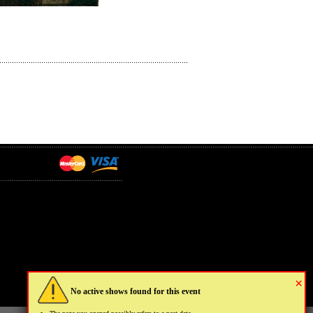
×
No active shows found for this event