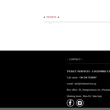
TICKETS
CONTACT
TICKET SERVICES - LOGISMIKI L
Call center:
+30 210 7234567
e-mail:
info@ticketservices.gr
Box office: 39, Panepistimiou Str. (Pesma
Working hours: Mon-Fri: 9am-5pm