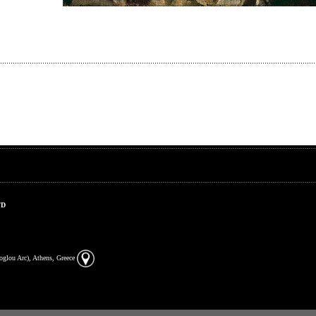
TD
zoglou Arc), Athens, Greece