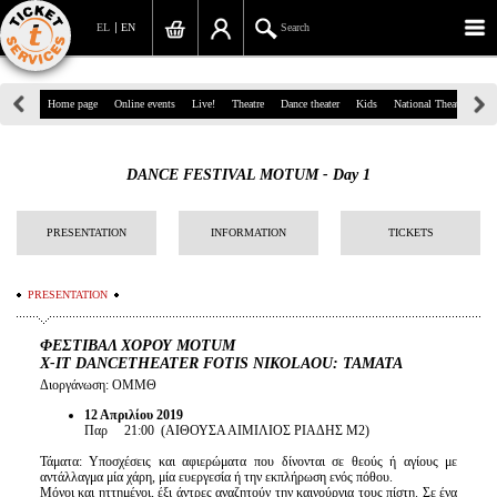
EL
EN
Search
39, Panepistimiou Str, Athens
Home page
Online events
Live!
Theatre
Dance theater
Kids
National Theatre
Gr
(+30)210 7234567
DANCE FESTIVAL MOTUM - Day 1
info@ticketservices.gr
Search
PRESENTATION
INFORMATION
TICKETS
Sign up/Sign in
PRESENTATION
Check out
ΦΕΣΤΙΒΑΛ ΧΟΡΟΥ MOTUM
X-IT DANCETHEATER FOTIS NIKOLAOU: ΤΑΜΑΤΑ
Search your order
Διοργάνωση: ΟΜΜΘ
Personal Data
12 Απριλίου 2019
Παρ 21:00 (ΑΙΘΟΥΣΑ ΑΙΜΙΛΙΟΣ ΡΙΑΔΗΣ Μ2)
Information
Τάματα: Υποσχέσεις και αφιερώματα που δίνονται σε θεούς ή αγίους με
αντάλλαγμα μία χάρη, μία ευεργεσία ή την εκπλήρωση ενός πόθου.
Μόνοι και ηττημένοι, έξι άντρες αναζητούν την καινούργια τους πίστη. Σε ένα