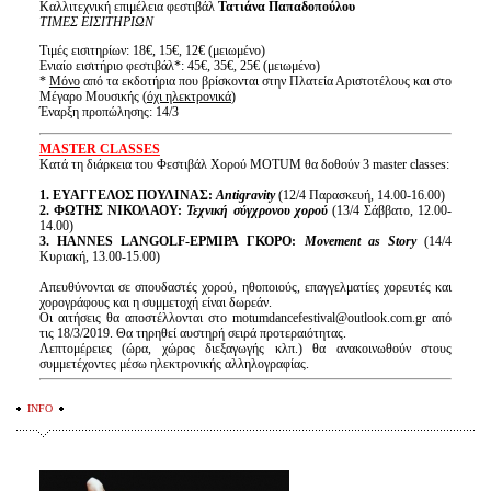
Καλλιτεχνική επιμέλεια φεστιβάλ
Τατιάνα Παπαδοπούλου
ΤΙΜΕΣ ΕΙΣΙΤΗΡΙΩΝ
Τιμές εισιτηρίων: 18€, 15€, 12€ (μειωμένο)
Ενιαίο εισιτήριο φεστιβάλ*: 45€, 35€, 25€ (μειωμένο)
*
Μόνο
από τα εκδοτήρια που βρίσκονται στην Πλατεία Αριστοτέλους και στο
Μέγαρο Μουσικής (
όχι ηλεκτρονικά
)
Έναρξη προπώλησης: 14/3
ΜΑSTER CLASSES
Κατά τη διάρκεια του Φεστιβάλ Χορού MOTUM θα δοθούν 3 master classes:
1. EYA
ΓΓΕΛΟΣ ΠΟΥΛΙΝΑΣ:
Αntigravity
(12/4 Παρασκευή, 14.00-16.00)
2. ΦΩΤΗΣ ΝΙΚΟΛΑΟΥ:
Τεχνική σύγχρονου χορού
(13/4 Σάββατο, 12.00-
14.00)
3. ΗΑΝΝ
ES LANGOLF-
ΕΡΜΙΡΑ
ΓΚΟΡΟ
:
Movement as Story
(14/4
Κυριακή, 13.00-15.00)
Απευθύνονται σε σπουδαστές χορού, ηθοποιούς, επαγγελματίες χορευτές και
χορογράφους και η συμμετοχή είναι δωρεάν.
Οι αιτήσεις θα αποστέλλονται στο motumdancefestival@outlook.com.gr από
τις 18/3/2019. Θα τηρηθεί αυστηρή σειρά προτεραιότητας.
Λεπτομέρειες (ώρα, χώρος διεξαγωγής κλπ.) θα ανακοινωθούν στους
συμμετέχοντες μέσω ηλεκτρονικής αλληλογραφίας.
INFO