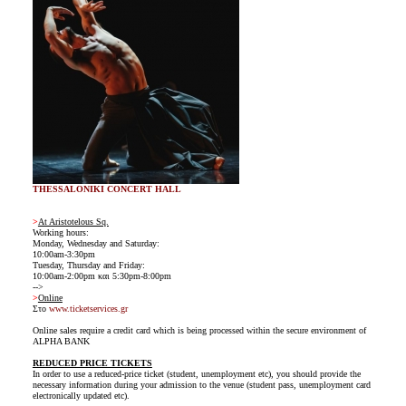
THESSALONIKI CONCERT HALL
>
At Aristotelous Sq.
Working hours:
Monday, Wednesday and Saturday:
10:00am-3:30pm
Tuesday, Thursday and Friday:
10:00am-2:00pm και 5:30pm-8:00pm
-->
>
Online
Στο
www.ticketservices.gr
Online sales require a credit card which is being processed within the secure environment of
ALPHA BANK
REDUCED PRICE TICKETS
In order to use a reduced-price ticket (student, unemployment etc), you should provide the
necessary information during your admission to the venue (student pass, unemployment card
electronically updated etc).