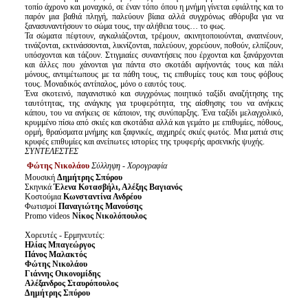
Είσοδος διαχειριστή
τοπίο άχρονο και μοναχικό, σε έναν τόπο όπου η μνήμη γίνεται εφιάλτης και το
παρόν μια βαθιά πληγή, παλεύουν βίαια αλλά συγχρόνως αθόρυβα για να
ξανασυναντήσουν το σώμα τους, την αλήθεια τους… το φως.
Τα σώματα πέφτουν, αγκαλιάζονται, τρέμουν, ακινητοποιούνται, αναπνέουν,
τινάζονται, εκτινάσσονται, λικνίζονται, παλεύουν, χορεύουν, ποθούν, ελπίζουν,
υπόσχονται και τάζουν. Στιγμιαίες συναντήσεις που έρχονται και ξανάρχονται
και άλλες που χάνονται για πάντα στο σκοτάδι αφήνοντάς τους και πάλι
μόνους, αντιμέτωπους με τα πάθη τους, τις επιθυμίες τους και τους φόβους
τους. Μοναδικός αντίπαλος, μόνο ο εαυτός τους.
Ένα σκοτεινό, παγανιστικό και συγχρόνως ποιητικό ταξίδι αναζήτησης της
ταυτότητας, της ανάγκης για τρυφερότητα, της αίσθησης του να ανήκεις
κάπου, του να ανήκεις σε κάποιον, της συνύπαρξης. Ένα ταξίδι μελαγχολικό,
κρυμμένο πίσω από σκιές και σκοτάδια αλλά και γεμάτο με επιθυμίες, πόθους,
ορμή, θραύσματα μνήμης και ξαφνικές, αιχμηρές σκιές φωτός. Μια ματιά στις
κρυφές επιθυμίες και ανείπωτες ιστορίες της τρυφερής αρσενικής ψυχής.
ΣΥΝΤΕΛΕΣΤΕΣ
Φώτης Νικολάου
Σύλληψη - Χορογραφία
Μουσική
Δημήτρης Σπύρου
Σκηνικά
Έλενα Κοτασβήλι, Αλέξης Βαγιανός
Κοστούμια
Κωνσταντίνα Ανδρέου
Φωτισμοί
Παναγιώτης Μανούσης
Promo videos
Νίκος Νικολόπουλος
Χορευτές - Ερμηνευτές:
Ηλίας Μπαγεώργος
Πάνος Μαλακτός
Φώτης Νικολάου
Γιάννης Οικονομίδης
Αλέξανδρος Σταυρόπουλος
Δημήτρης Σπύρου