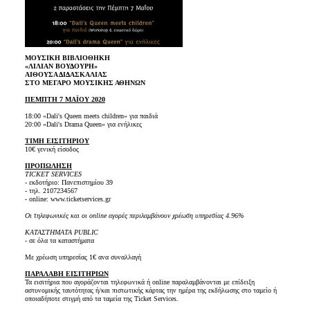
ΜΟΥΣΙΚΗ ΒΙΒΛΙΟΘΗΚΗ
«ΛΙΛΙΑΝ ΒΟΥΔΟΥΡΗ»
ΑΙΘΟΥΣΑ ΔΙΔΑΣΚΑΛΙΑΣ
ΣΤΟ ΜΕΓΑΡΟ ΜΟΥΣΙΚΗΣ ΑΘΗΝΩΝ
ΠΕΜΠΤΗ 7 ΜΑΪΟΥ 2020
18:00 «Dali's Queen meets children» για παιδιά
20:00 «Dali's Drama Queen» για ενήλικες
ΤΙΜΗ ΕΙΣΙΤΗΡΙΟΥ
10€ γενική είσοδος
ΠΡΟΠΩΛΗΣΗ
TICKET SERVICES
- εκδοτήριο: Πανεπιστημίου 39
- τηλ. 2107234567
- online: www.ticketservices.gr
Οι τηλεφωνικές και οι online αγορές περιλαμβάνουν χρέωση υπηρεσίας 4.96%
ΚΑΤΑΣΤΗΜΑΤΑ PUBLIC
- σε όλα τα καταστήματα
Με χρέωση υπηρεσίας 1€ ανα συναλλαγή
ΠΑΡΑΛΑΒΗ ΕΙΣΙΤΗΡΙΩΝ
Τα εισιτήρια που αγοράζονται τηλεφωνικά ή οnline παραλαμβάνονται με επίδειξη
αστυνομικής ταυτότητας ή/και πιστωτικής κάρτας την ημέρα της εκδήλωσης στο ταμείο
ή
οποιαδήποτε στιγμή από τα ταμεία της Ticket Services.