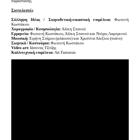
παράστασης.
Συντελεστές
Σύλληψη Ιδέας / Σκηνοθετική-εικαστική επιμέλεια:
Φωτεινή
Κωστάκου
Χορογραφία / Κινησιολογία:
Αλίκη Σπανού
Ερμηνεία:
Φωτεινή Κωστάκου, Αλίκη Σπανού και Ντόρις Λαμπρινού
Μουσική:
Ειρήνη Στάμου (φλάουτο) και Χριστίνα Αλεξίου (πιάνο)
Σκηνικά / Κοστούμια:
Φωτεινή Κωστάκου
Video art:
Ιάσονας Τζίτζης
Καλλιτεχνική επιμέλεια:
Art Fantaisie