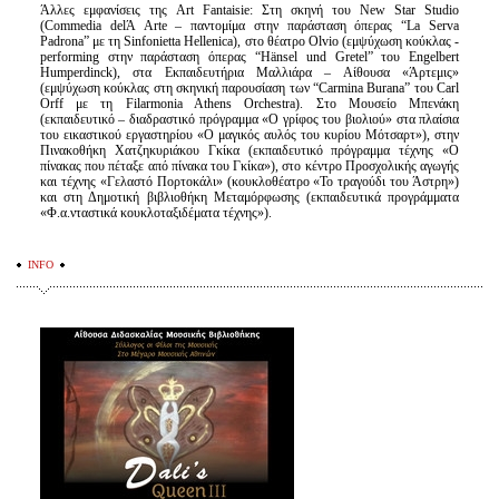
Άλλες εμφανίσεις της Art Fantaisie: Στη σκηνή του New Star Studio
(Commedia delΆ Arte – παντομίμα στην παράσταση όπερας “La Serva
Padrona” με τη Sinfonietta Hellenica), στο θέατρο Olvio (εμψύχωση κούκλας -
performing στην παράσταση όπερας “Hänsel und Gretel” του Engelbert
Ηumperdinck), στα Εκπαιδευτήρια Μαλλιάρα – Αίθουσα «Άρτεμις»
(εμψύχωση κούκλας στη σκηνική παρουσίαση των “Carmina Burana” του Carl
Orff με τη Filarmonia Athens Orchestra). Στο Μουσείο Μπενάκη
(εκπαιδευτικό – διαδραστικό πρόγραμμα «Ο γρίφος του βιολιού» στα πλαίσια
του εικαστικού εργαστηρίου «Ο μαγικός αυλός του κυρίου Μότσαρτ»), στην
Πινακοθήκη Χατζηκυριάκου Γκίκα (εκπαιδευτικό πρόγραμμα τέχνης «Ο
πίνακας που πέταξε από πίνακα του Γκίκα»), στο κέντρο Προσχολικής αγωγής
και τέχνης «Γελαστό Πορτοκάλι» (κουκλοθέατρο «Το τραγούδι του Άστρη»)
και στη Δημοτική βιβλιοθήκη Μεταμόρφωσης (εκπαιδευτικά προγράμματα
«Φ.α.νταστικά κουκλοταξιδέματα τέχνης»).
INFO