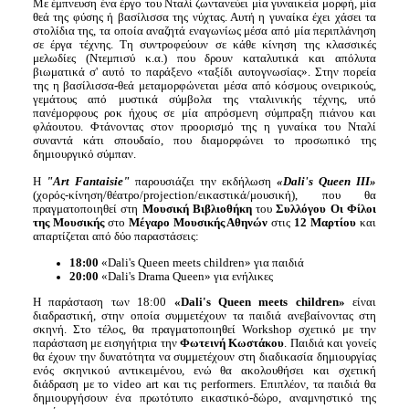
Με έμπνευση ένα έργο του Νταλί ζωντανεύει μία γυναικεία μορφή, μία
θεά της φύσης ή βασίλισσα της νύχτας. Αυτή η γυναίκα έχει χάσει τα
στολίδια της, τα οποία αναζητά εναγωνίως μέσα από μία περιπλάνηση
σε έργα τέχνης. Tη συντροφεύουν σε κάθε κίνηση της κλασσικές
μελωδίες (Ντεμπισύ κ.α.) που δρουν καταλυτικά και απόλυτα
βιωματικά σ' αυτό το παράξενο «ταξίδι αυτογνωσίας». Στην πορεία
της η βασίλισσα-θεά μεταμορφώνεται μέσα από κόσμους ονειρικούς,
γεμάτους από μυστικά σύμβολα της νταλινικής τέχνης, υπό
πανέμορφους ροκ ήχους σε μία απρόσμενη σύμπραξη πιάνου και
φλάουτου. Φτάνοντας στον προορισμό της η γυναίκα του Νταλί
συναντά κάτι σπουδαίο, που διαμορφώνει το προσωπικό της
δημιουργικό σύμπαν.
Η
"Αrt Fantaisie"
παρουσιάζει την εκδήλωση
«Dali's Queen ΙΙΙ»
(χορός-κίνηση/θέατρο/projection/εικαστικά/μουσική), που θα
πραγματοποιηθεί στη
Μουσική Βιβλιοθήκη
του
Συλλόγου Οι Φίλοι
της Μουσικής
στο
Μέγαρο Μουσικής Αθηνών
στις
12 Μαρτίου
και
απαρτίζεται από δύο παραστάσεις:
18:00
«Dali's Queen meets children» για παιδιά
20:00
«Dali's Drama Queen» για ενήλικες
Η παράσταση των 18:00
«Dali's Queen meets children»
είναι
διαδραστική, στην οποία συμμετέχουν τα παιδιά ανεβαίνοντας στη
σκηνή. Στο τέλος, θα πραγματοποιηθεί Workshop σχετικό με την
παράσταση με εισηγήτρια την
Φωτεινή Κωστάκου
. Παιδιά και γονείς
θα έχουν την δυνατότητα να συμμετέχουν στη διαδικασία δημιουργίας
ενός σκηνικού αντικειμένου, ενώ θα ακολουθήσει και σχετική
διάδραση με το video art και τις performers. Επιπλέον, τα παιδιά θα
δημιουργήσουν ένα πρωτότυπο εικαστικό-δώρο, αναμνηστικό της