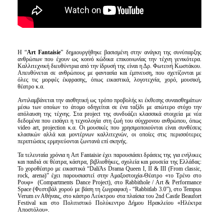
Η “
Art Fantaisie
” δημιουργήθηκε βασισμένη στην ανάγκη της συνύπαρξης
ανθρώπων που έχουν ως κοινό κώδικα επικοινωνίας την τέχνη γενικότερα.
Kαλλιτεχνική διευθύντρια από την ίδρυσή της είναι η Δρ. Φωτεινή Κωστάκου.
Απευθύνεται σε ανθρώπους με φαντασία και έμπνευση, που σχετίζονται με
όλες τις μορφές έκφρασης, όπως εικαστικά, λογοτεχνία, χορό, μουσική,
θέατρο κ.α.
Αντιλαμβάνεται την αισθητική ως τρόπο προβολής κι έκθεσης συναισθημάτων
μέσω των οποίων το άτομο οδηγείται σε ένα ταξίδι με απώτερο στόχο την
απόλαυση της τέχνης. Στα project της συνδυάζει κλασσικά στοιχεία με νέα
δεδομένα που εισάγει η τεχνολογία στη ζωή του σύγχρονου ανθρώπου, όπως
video art, projection κ.α. Οι μουσικές που χρησιμοποιούνται είναι συνθέσεις
κλασικών αλλά και μοντέρνων καλλιτεχνών, οι οποίες στις περισσότερες
περιπτώσεις ερμηνεύονται ζωντανά επί σκηνής.
Τα τελευταία χρόνια η Art Fantaisie έχει παρουσιάσει δράσεις της για ενήλικες
και παιδιά σε θέατρα, κάστρα, βιβλιοθήκες, σχολεία και μουσεία της Ελλάδας:
Το χοροθέατρο με εικαστικά “DaliΆs Drama Queen I, II & III (From classic,
rock, arena)” έχει παρουσιαστεί στην Αμαξοστοιχία-Θέατρο «το Τρένο στο
Ρουφ» (Compartments Dance Project), στο Rabbithole / Art & Performance
Space (Φεστιβάλ χορού με βάση τη ζωγραφική - “Rabbitlab 3.0”), στο Tempus
Verum εν Αθήναις, στο κάστρο Λεύκτρου στα πλαίσια του 2nd Castle Beaufort
Festival και στο Πολιτιστικό Πολύκεντρο Δήμου Ηρακλείου «Ηλέκτρα
Αποστόλου».