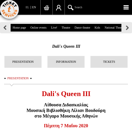
EL
EN
Search
39, Panepistimiou Str, Athens
Home page
Online events
Live!
Theatre
Dance theater
Kids
National Theatre
Gr
(+30)210 7234567
Dali's Queen III
info@ticketservices.gr
Search
PRESENTATION
INFORMATION
TICKETS
Sign up/Sign in
PRESENTATION
Check out
Dali's Queen III
Search your order
Αίθουσα Διδασκαλίας
Personal Data
Μουσική Βιβλιοθήκη Λίλιαν Βουδούρη
στο Μέγαρο Μουσικής Αθηνών
Information
Πέμπτη 7 Μαΐου 2020