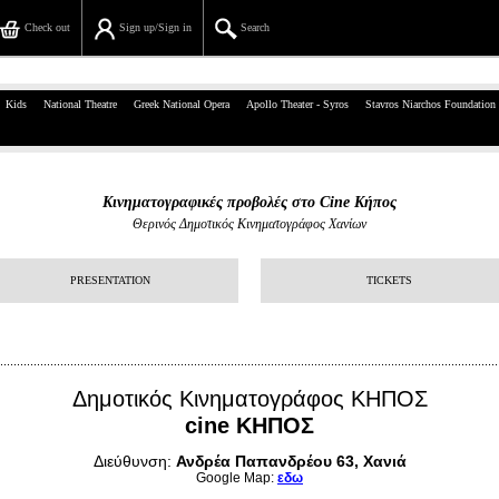
Check out
Sign up/Sign in
Search
39, Panepistimiou Str, Athens
Kids
National Theatre
Greek National Opera
Apollo Theater - Syros
Stavros Niarchos Foundation
(+30)210 7234567
info@ticketservices.gr
Κινηματογραφικές προβολές στο Cine Κήπος
Θερινός Δημοτικός Κινηματογράφος Χανίων
Search
Sign up/Sign in
PRESENTATION
TICKETS
Check out
Search your order
Δημοτικός Κινηματογράφος ΚΗΠΟΣ
Personal Data
cine ΚΗΠΟΣ
Διεύθυνση:
Information
Ανδρέα Παπανδρέου 63, Χανιά
Google Map:
εδω