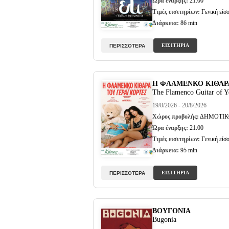
Ώρα έναρξης:
21:00
Τιμές εισιτηρίων:
Γενική είσο
Διάρκεια:
86 min
ΕΙΣΙΤΗΡΙΑ
ΠΕΡΙΣΣΟΤΕΡΑ
Η ΦΛΑΜΕΝΚΟ ΚΙΘΑΡΑ
The Flamenco Guitar of Ye
19/8/2026 - 20/8/2026
Χώρος προβολής:
ΔΗΜΟΤΙΚ
Ώρα έναρξης:
21:00
Τιμές εισιτηρίων:
Γενική είσο
Διάρκεια:
95 min
ΕΙΣΙΤΗΡΙΑ
ΠΕΡΙΣΣΟΤΕΡΑ
ΒΟΥΓΟΝΙΑ
Bugonia