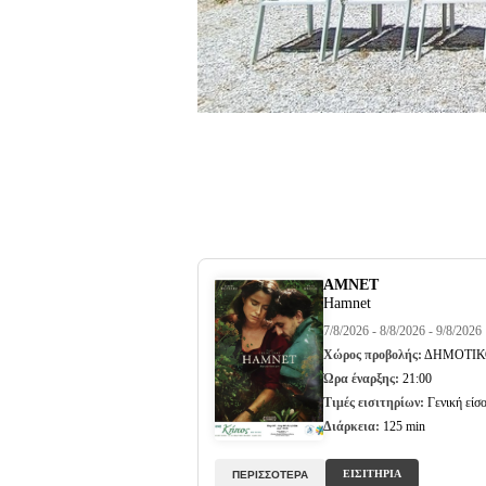
ΑΜΝΕΤ
Hamnet
7/8/2026 - 8/8/2026 - 9/8/2026
Χώρος προβολής:
ΔΗΜΟΤΙΚ
Ώρα έναρξης:
21:00
Τιμές εισιτηρίων:
Γενική είσο
Διάρκεια:
125 min
ΕΙΣΙΤΗΡΙΑ
ΠΕΡΙΣΣΟΤΕΡΑ