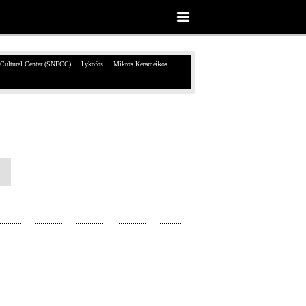
 Cultural Center (SNFCC)
Lykofos
Mikros Kerameikos