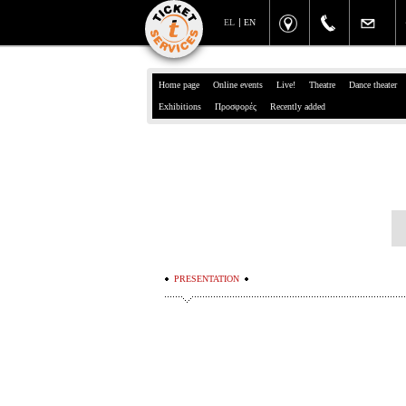
EL
EN
Home page
Online events
Live!
Theatre
Dance theater
Exhibitions
Προσφορές
Recently added
PRESENTATION