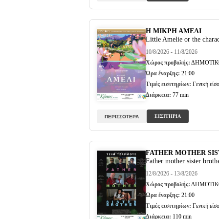
Η ΜΙΚΡΗ ΑΜΕΛΙ
Little Amelie or the charac
10/8/2026 - 11/8/2026
Χώρος προβολής:
ΔΗΜΟΤΙΚ
Ώρα έναρξης:
21:00
Τιμές εισιτηρίων:
Γενική είσο
Διάρκεια:
77 min
ΕΙΣΙΤΗΡΙΑ
ΠΕΡΙΣΣΟΤΕΡΑ
FATHER MOTHER SI
Father mother sister broth
12/8/2026 - 13/8/2026
Χώρος προβολής:
ΔΗΜΟΤΙΚ
Ώρα έναρξης:
21:00
Τιμές εισιτηρίων:
Γενική είσο
Διάρκεια:
110 min