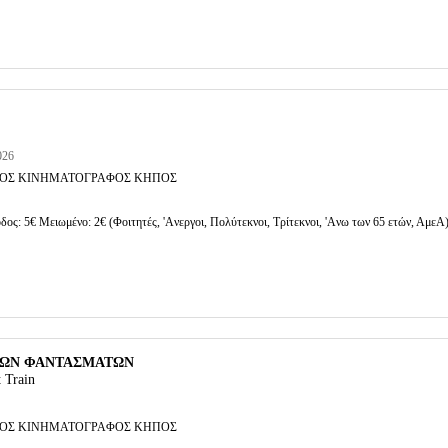
026
ΟΣ ΚΙΝΗΜΑΤΟΓΡΑΦΟΣ ΚΗΠΟΣ
δος: 5€ Μειωμένο: 2€ (Φοιτητές, 'Aνεργοι, Πολύτεκνοι, Τρίτεκνοι, 'Aνω των 65 ετών, ΑμεΑ
 ΤΩΝ ΦΑΝΤΑΣΜΑΤΩΝ
t Train
ΟΣ ΚΙΝΗΜΑΤΟΓΡΑΦΟΣ ΚΗΠΟΣ