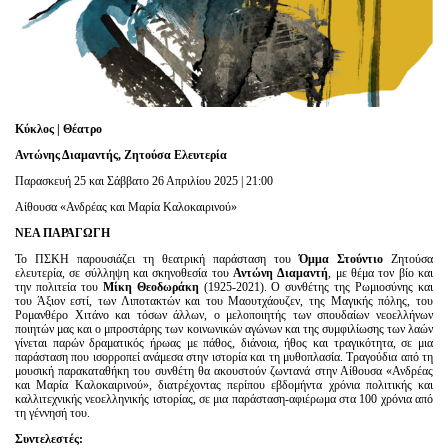
Είσοδος διαχειριστή
Κύκλος | Θέατρο
Αντώνης Διαμαντής,
Ζητούσα Ελευτερία
Παρασκευή 25 και Σάββατο 26 Απριλίου 2025 | 21:00
Αίθουσα «Ανδρέας και Μαρία Καλοκαιρινού»
ΝΕΑ ΠΑΡΑΓΩΓΗ
Το ΠΣΚΗ παρουσιάζει τη θεατρική παράσταση του
Όμμα
Στούντιο
Ζητούσα
ελευτερία, σε σύλληψη και σκηνοθεσία του
Αντώνη
Διαμαντή
, με θέμα τον βίο και
την πολιτεία του
Μίκη Θεοδωράκη
(1925-2021). Ο συνθέτης της Ρωμιοσύνης και
του Άξιον εστί, των Λιποτακτών και του Μαουτχάουζεν, της Μαγικής πόλης, του
Ρομανθέρο Χιτάνο και τόσων άλλων, ο μελοποιητής των σπουδαίων νεοελλήνων
ποιητών μας και ο μπροστάρης των κοινωνικών αγώνων και της συμφιλίωσης των λαών
γίνεται παρών δραματικός ήρωας με πάθος, διάνοια, ήθος και τραγικότητα, σε μια
παράσταση που ισορροπεί ανάμεσα στην ιστορία και τη μυθοπλασία. Τραγούδια από τη
μουσική παρακαταθήκη του συνθέτη θα ακουστούν ζωντανά στην Αίθουσα «Ανδρέας
και Μαρία Καλοκαιρινού», διατρέχοντας περίπου εβδομήντα χρόνια πολιτικής και
καλλιτεχνικής νεοελληνικής ιστορίας, σε μια παράσταση-αφιέρωμα στα 100 χρόνια από
τη γέννησή του.
Συντελεστές: