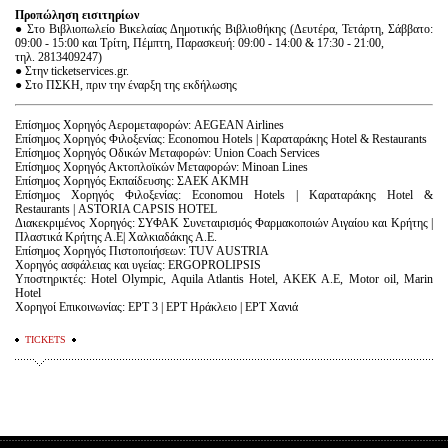
Προπώληση εισιτηρίων
● Στο Βιβλιοπωλείο Βικελαίας Δημοτικής Βιβλιοθήκης (Δευτέρα, Τετάρτη, Σάββατο:
09:00 - 15:00 και Τρίτη, Πέμπτη, Παρασκευή: 09:00 - 14:00 & 17:30 - 21:00,
τηλ. 2813409247)
● Στην ticketservices.gr.
● Στο ΠΣΚΗ, πριν την έναρξη της εκδήλωσης
Επίσημος Χορηγός Αερομεταφορών: AEGEAN Airlines
​Επίσημος Χορηγός Φιλοξενίας: Economou Hotels | Καραταράκης Hotel & Restaurants
​Επίσημος Χορηγός Οδικών Μεταφορών: Union Coach Services
​Επίσημος Χορηγός Ακτοπλοϊκών Μεταφορών: Minoan Lines
​Επίσημος Χορηγός Εκπαίδευσης: ΣΑΕΚ ΑΚΜΗ
Επίσημος Χορηγός Φιλοξενίας: Economou Hotels | Καραταράκης Hotel &
Restaurants | ASTORIA CAPSIS HOTEL
​Διακεκριμένος Χορηγός: ΣΥΦΑΚ Συνεταιρισμός Φαρμακοποιών Αιγαίου και Κρήτης |
Πλαστικά Κρήτης Α.Ε| Χαλκιαδάκης Α.Ε.
​Επίσημος Χορηγός Πιστοποιήσεων: TUV AUSTRIA
​Χορηγός ασφάλειας και υγείας: ERGOPROLIPSIS
​Υποστηρικτές: Hotel Olympic, Aquila Atlantis Hotel, ΑΚΕΚ Α.Ε, Motor oil, Marin
Hotel
​Χορηγοί Επικοινωνίας: ΕΡΤ 3 | ΕΡΤ Ηράκλειο | ΕΡΤ Χανιά
TICKETS