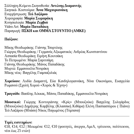
Σύλληψη-Κείμενο-Σκηνοθεσία:
Αντώνης Διαμαντής
Σκηνικά- Κοστούμια:
Άννα Μαχαιριανάκη
Ενορχήστρωση:
Τεό Λαζάρου
Χορογραφία:
Μαρία Σωμαράκη
Κινησιολογία:
Μαρία Ζερβού
Video Art:
Μαρία Παπαδάκη
Παραγωγή:
ΠΣΚΗ και ΟΜΜΑ ΣΤΟΥΝΤΙΟ (ΑΜΚΕ)
Παίζουν:
Μίκης Θεοδωράκης: Γιάννης Τσορτέκης
Γιώργος Θεοδωράκης / Γερμανός Αξιωματικός: Ανδρέας Κωνσταντίνου
Ασπασία Θεοδωράκη: Ειρήνη Κουτσάκη
Το Πεπρωμένο: Μαρία Σαριτσάμη
Γιάννης Θεοδωράκης: Μάνος Παπαδάκης
Μυρτώ: Εμμανουέλα Νινιράκη
Μίκης νέος: Βαγγέλης Γιαμπαζολιάς
Χορεύουν:
Λυδία Διαμαντή, Εύα Κανδηλογιαννάκη, Νίνα Οικονόμου, Ευαγγελία
Ρωμανού (Σχολή Χορού «Χορός & Τέχνη»)
Τραγούδι:
Βασίλης Λέκκας, Μάνος Παπαδάκης, Εμμανουέλα Νινιράκη
Μουσικοί:
Γιώργης Κοντογιάννης «Κρίς» (Μπουζούκι) Βαγγέλης Συλιγάρδος
(Μπουζούκι) Δημήτρης Καρβέλης (Κλασσική Κιθάρα) Ελένη Πασπασπύρου ( Πιάνο)
Τεό Λαζάρου (Μπάσο) Nίκος Παγωμένος (Τύμπανα)
Τιμές εισιτηρίων:
€18, €14, €12 | Μειωμένα: €12, €10 (φοιτητές, άνεργοι, ΑμεΑ, τρίτεκνοι, πολύτεκνοι,
νέοι έως 25 ετών)