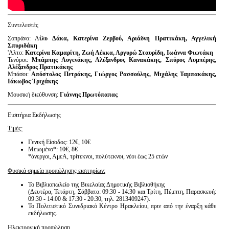
Συντελεστές
Σοπράνο: Λ
ίλυ Δάκα, Κατερίνα Ζερβού, Αριάδνη Πρατικάκη, Αγγελική
Σπυριδάκη
'Aλτο:
Κατερίνα Καμαρίτη, Ζωή Λέκκα, Αργυρώ Σταυρίδη, Ιωάννα Φιωτάκη
Τενόροι:
Μπάμπης Αυγενάκης, Αλέξανδρος Κανακάκης, Σπύρος Λυμπέρης,
Αλέξανδρος Πρατικάκης
Μπάσοι:
Απόστολος Πετράκης, Γιώργος Ρασσούλης, Μιχάλης Ταμπακάκης,
Ιάκωβος Τριχάκης
Μουσική διεύθυνση:
Γιάννης Πρωτόπαπας
Εισιτήρια Εκδήλωσης
Τιμές:
Γενική Είσοδος: 12€, 10€
Μειωμένο*: 10€, 8€
*άνεργοι, ΑμεΑ, τρίτεκνοι, πολύτεκνοι, νέοι έως 25 ετών
Φυσικά σημεία προπώλησης εισιτηρίων:
Το Βιβλιοπωλείο της Βικελαίας Δημοτικής Βιβλιοθήκης
(Δευτέρα, Τετάρτη, Σάββατο: 09:30 - 14:30 και Τρίτη, Πέμπτη, Παρασκευή:
09:30 - 14:00 & 17:30 - 20:30, τηλ. 2813409247).
Το Πολιτιστικό Συνεδριακό Κέντρο Ηρακλείου, πριν από την έναρξη κάθε
εκδήλωσης.
Ηλεκτρονική προπώληση