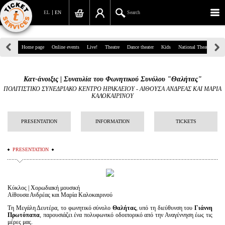
EL
EN
Search
39, Panepistimiou Str, Athens
Home page
Online events
Live!
Theatre
Dance theater
Kids
National Theatre
Gr
(+30)210 7234567
Κατ-άνοιξις | Συναυλία του Φωνητικού Συνόλου "Θαλήτας"
info@ticketservices.gr
ΠΟΛΙΤΙΣΤΙΚΟ ΣΥΝΕΔΡΙΑΚΟ ΚΕΝΤΡΟ ΗΡΑΚΛΕΙΟΥ
-
ΑΙΘΟΥΣΑ ΑΝΔΡΕΑΣ ΚΑΙ ΜΑΡΙΑ
ΚΑΛΟΚΑΙΡΙΝΟΥ
Search
PRESENTATION
INFORMATION
TICKETS
Sign up/Sign in
Check out
PRESENTATION
Search your order
Personal Data
Κύκλος | Χορωδιακή μουσική
Αίθουσα Ανδρέας και Μαρία Καλοκαιρινού
Information
Τη Μεγάλη Δευτέρα, το φωνητικό σύνολο
Θαλήτας
, υπό τη διεύθυνση του
Γιάννη
Πρωτόπαπ
α
, παρουσιάζει ένα πολυφωνικό οδοιπορικό από την Αναγέννηση έως τις
μέρες μας.