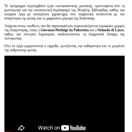
Είσοδος διαχειριστή
Το πρόγραμμα περιλαμβάνει έργα εκκλησιαστικής μουσικής, εμπνευσμένα από τη
μυσταγωγία και την κατανυκτική ατμόσφαιρα της Μεγάλης Εβδομάδας, καθώς και
κοσμικά έργα με ανοιξιάτικο χαρακτήρα, που συμβολικά συνδέονται με την
αναγέννηση της φύσης και το χαρμόσυνο μήνυμα της Ανάστασης.
Ανάμεσα στους συνθέτες που θα παρουσιαστούν συγκαταλέγονται κορυφαίες μορφές
της Αναγέννησης, όπως ο
Giovanni Pierluigi da Palestrina
και ο
Orlando di Lasso
,
καθώς και νεότεροι δημιουργοί, αναδεικνύοντας τη διαχρονική δύναμη της
πολυφωνίας.
Όλα τα έργα ερμηνεύονται a cappella, φωτίζοντας την καθαρότητα και το μεγαλείο
της ανθρώπινης φωνής.