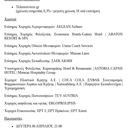
Ticketservices.gr
(χρέωση υπηρεσίας 6,3% / μέγιστη χρέωση 1€ ανά εισιτήριο)
Χορηγοί
Επίσημος Χορηγός Αερομεταφορών: AEGEAN Airlines
Επίσημος Χορηγός Φιλοξενίας: Economou Hotels-Galaxy Hotel | ΑΒΑΤΟΝ
RESORT & SPA
Επίσημος Χορηγός Οδικών Μεταφορών: Union Coach Services
Επίσημος Χορηγός Ακτοπλοϊκών Μεταφορών: Minoan Lines
Επίσημος Χορηγός Εκπαίδευσης: ΣΑΕΚ ΑΚΜΗ
Υποστηρικτές Φιλοξενίας: Καραταράκης Hotel & Restaurants | ASTORIA CAPSIS
HOTEL | Metaxas Hospitality Group
Χορηγοί: Πλαστικά Κρήτης Α.Ε | COCA COLA |ΣΥΦΑΚ Συνεταιρισμός
Φαρμακοποιών Αιγαίου και Κρήτης | Χαλκιαδάκης Α.Ε. | Παγκρήτιο Εκπαιδευτήριο |
Τεχνομηχανική
Επίσημος Χορηγός Πιστοποιήσεων: TUV AUSTRIA
Χορηγός ασφάλειας και υγείας: ERGOPROLIPSIS
Χορηγοί Επικοινωνίας: ΕΡΤ 3 | ΕΡΤ Ηράκλειο | ΕΡΤ Χανιά
Ημερομηνίες
ΔΕΥΤΕΡΑ
06
ΑΠΡΙΛΙΟΥ, 21:00