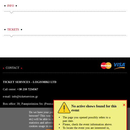
INFO
TICKETS
CONTACT
TICKET SERVICES - LOGISMIKI LTD
Call center:
+30 210 7234567
e-mail:
info@ticketservices.gr
×
Box office: 39, Panepistimiou Str. (Pesmazoglou Arc), Athens, Greece
No active shows found for this
event
Working hours: Mon-Fri: 9am-5pm
Do we have your permission to store cookies to your
browser? This way we and third parties (Google, Facebook
The page you opened possibly refers to a
etc) will be able to track your usage of our website for
past date.
statistics and advertising reasons. You may read more on the
Please, check the event information above.
cookies usage in our website clicking
here
.
To locate the event you are interested in,