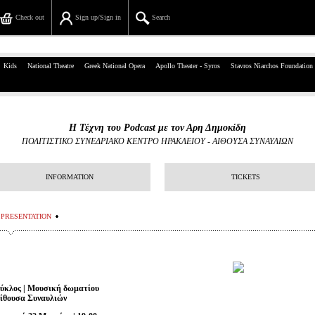
Check out
Sign up/Sign in
Search
39, Panepistimiou Str, Athens
Kids
National Theatre
Greek National Opera
Apollo Theater - Syros
Stavros Niarchos Foundation
(+30)210 7234567
info@ticketservices.gr
Η Τέχνη του Podcast με τον Αρη Δημοκίδη
ΠΟΛΙΤΙΣΤΙΚΟ ΣΥΝΕΔΡΙΑΚΟ ΚΕΝΤΡΟ ΗΡΑΚΛΕΙΟΥ
-
ΑΙΘΟΥΣΑ ΣΥΝΑΥΛΙΩΝ
Search
Sign up/Sign in
INFORMATION
TICKETS
Check out
PRESENTATION
Search your order
Personal Data
ύκλος | Μουσική δωματίου
Information
ίθουσα Συναυλιών