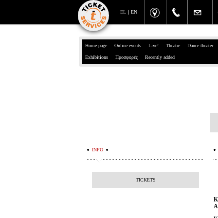
EL
EN
Home page
Online events
Live!
Theatre
Dance theater
Exhibitions
Προσφορές
Recently added
INFO
TICKETS
Κ
Α