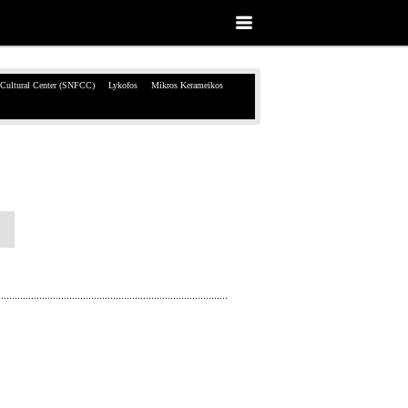
 Cultural Center (SNFCC)
Lykofos
Mikros Kerameikos