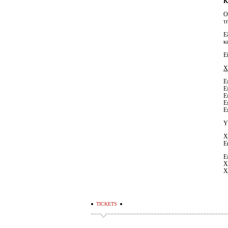
Κ
τ
Ε
κ
Ε
Χ
Ε
Ε
Ε
Ε
Ε
Υ
Χ
Ε
Ε
Χ
Χ
TICKETS