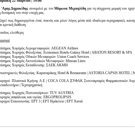
υριακή 22 Μαρτίου | 19:00
Είσοδος διαχειριστή
Ο
'Aρης Δημοκίδης
συνομιλεί με τον
Μύρωνα Μιχαηλίδη
για τη σύγχρονη μορφή του ηχητι
η δυναμική του στην εποχή μας.
ξηγεί πως δημιουργείται ένας πυκνός και ρέων λόγος μέσα από ιδιαίτερα περιγραφικές κατα
αι κριτική διάθεση.
ίσοδος ελεύθερη.
ορηγοί
πίσημος Χορηγός Αερομεταφορών: AEGEAN Airlines
πίσημος Χορηγός Φιλοξενίας: Economou Hotels-Galaxy Hotel | ΑΒΑΤΟΝ RESORT & SPA
πίσημος Χορηγός Οδικών Μεταφορών: Union Coach Services
πίσημος Χορηγός Ακτοπλοϊκών Μεταφορών: Minoan Lines
πίσημος Χορηγός Εκπαίδευσης: ΣΑΕΚ ΑΚΜΗ
ποστηρικτές Φιλοξενίας: Καραταράκης Hotel & Restaurants | ASTORIA CAPSIS HOTEL | Me
ορηγοί: Πλαστικά Κρήτης Α.Ε | COCA COLA |ΣΥΦΑΚ Συνεταιρισμός Φαρμακοποιών Αιγαίο
κπαιδευτήριο | Τεχνομηχανική
πίσημος Χορηγός Πιστοποιήσεων: TUV AUSTRIA
ορηγός ασφάλειας και υγείας: ERGOPROLIPSIS
ορηγοί Επικοινωνίας: ΕΡΤ 3 | ΕΡΤ Ηράκλειο | ΕΡΤ Χανιά