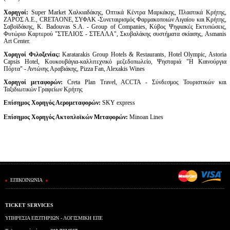
Χορηγοί:
Super Market Χαλκιαδάκης, Οπτικά Κέντρα Μαρκάκης, Πλαστικά Κρήτης,
ΖΑΡΟΣ Α.Ε., CRETAONE, ΣΥΦΑΚ -Συνεταιρισμός Φαρμακοποιών Αιγαίου και Κρήτης,
Σαβοϊδάκης, K. Badouvas S.A. - Group of Companies, Κύβος Ψηφιακές Εκτυπώσεις,
Φυτώριο Καρτερού "ΣΤΕΛΙΟΣ - ΣΤΕΛΛΑ", Σκυβαλάκης συστήματα σκίασης, Asmanis
Art Center.
Χορηγοί Φιλοξενίας:
Karatarakis Group Hotels & Restaurants, Hotel Olympic, Astoria
Capsis Hotel, Κουκουβάγια-καλλιτεχνικό μεζεδοπωλείο, Ψησταριά "Η Καινούργια
Πόρτα" - Αντώνης Αραβιάκης, Pizza Fan, Alexakis Wines
Χορηγοί μεταφορών:
Creta Plan Travel, ACCTA - Σύνδεσμος Τουριστικών και
Ταξιδιωτικών Γραφείων Κρήτης
Επίσημος Χορηγός Αερομεταφορών:
SKY express
Επίσημος Χορηγός Ακτοπλοϊκών Μεταφορών
:
Minoan Lines
ΕΠΙΚΟΙΝΩΝΙΑ
TICKET SERVICES
ΥΠΗΡΕΣΙΑ ΕΙΣΙΤΗΡΙΩΝ - ΛΟΓΙΣΜΙΚΗ ΕΠΕ