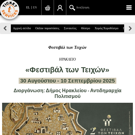
EL
EN
Αναζήτηση
Πανεπιστημίου 39, Αθήνα
Αρχική σελίδα
Online παραστάσεις
Συναυλίες
Θέατρο
Χορός/Χοροθέατρο
Παιδικά
210 7234567
Φεστιβάλ των Τειχών
info@ticketservices.gr
ΗΡΑΚΛΕΙΟ
Αναζήτηση
«Φεστιβάλ των Τειχών»
Σύνδεση/Εγγραφή
30 Αυγούστου - 10 Σεπτεμβρίου 2025
Παραγγελία
Διοργάνωση: Δήμος Ηρακλείου - Αντιδημαρχία
Πολιτισμού
Αναζήτηση παραγγελίας
Προσωπικά Δεδομένα
Πληροφορίες