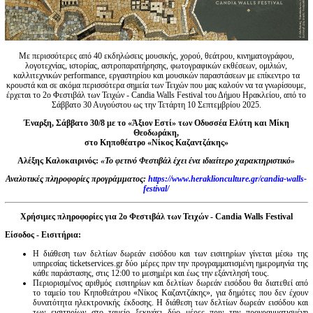
Είσοδος διαχειριστή
Με περισσότερες από 40 εκδηλώσεις μουσικής, χορού, θεάτρου, κινηματογράφου,
λογοτεχνίας, ιστορίας, αστροπαρατήρησης, φωτογραφικών εκθέσεων, ομιλιών,
καλλιτεχνικών performance, εργαστηρίου και μουσικών παραστάσεων με επίκεντρο τα
κρουστά και σε ακόμα περισσότερα σημεία των Τειχών που μας καλούν να τα γνωρίσουμε,
έρχεται το 2ο Φεστιβάλ των Τειχών - Candia Walls Festival του Δήμου Ηρακλείου, από το
Σάββατο 30 Αυγούστου ως την Τετάρτη 10 Σεπτεμβρίου 2025.
Έναρξη, Σάββατο 30/8 με το «Άξιον Εστί» των Οδυσσέα Ελύτη και Μίκη
Θεοδωράκη,
στο Κηποθέατρο «Νίκος Καζαντζάκης»
Αλέξης Καλοκαιρινός:
«Το φετινό Φεστιβάλ έχει ένα ιδιαίτερο χαρακτηριστικό»
Αναλυτικές πληροφορίες προγράμματος:
https://www.heraklionculture.gr/candia-walls-
festival/
Χρήσιμες πληροφορίες για 2ο Φεστιβάλ των Τειχών -
Candia
Walls
Festival
Είσοδος - Εισιτήρια:
Η διάθεση των δελτίων δωρεάν εισόδου και των εισιτηρίων γίνεται μέσω της
υπηρεσίας ticketservices.gr δύο μέρες πριν την προγραμματισμένη ημερομηνία της
κάθε παράστασης, στις 12:00 το μεσημέρι και έως την εξάντλησή τους.
Περιορισμένος αριθμός εισιτηρίων και δελτίων δωρεάν εισόδου θα διατεθεί από
το ταμείο του Κηποθεάτρου «Νίκος Καζαντζάκης», για δημότες που δεν έχουν
δυνατότητα ηλεκτρονικής έκδοσης. Η διάθεση των δελτίων δωρεάν εισόδου και
των εισιτηρίων στο ταμείο ξεκινάει δύο μέρες πριν την προγραμματισμένη