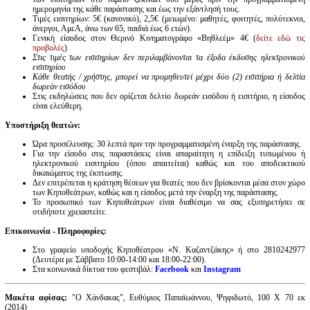
ημερομηνία της κάθε παράστασης και έως την εξάντλησή τους.
Τιμές εισιτηρίων: 5€ (κανονικό), 2,5€ (μειωμένο: μαθητές, φοιτητές, πολύτεκνοι,
άνεργοι, ΑμεΑ, άνω των 65, παιδιά έως 6 ετών).
Γενική είσοδος στον Θερινό Κινηματογράφο «Βηθλεέμ» 4€ (
δείτε εδώ τις
προβολές
)
Στις τιμές των εισιτηρίων δεν περιλαμβάνονται τα έξοδα έκδοσης ηλεκτρονικού
εισιτηρίου
Κάθε θεατής / χρήστης, μπορεί να προμηθευτεί μέχρι δύο (2) εισιτήρια ή δελτία
δωρεάν εισόδου
Στις εκδηλώσεις που δεν ορίζεται δελτίο δωρεάν εισόδου ή εισιτήριο, η είσοδος
είναι ελεύθερη.
Υποστήριξη θεατών:
Ώρα προσέλευσης: 30 λεπτά πριν την προγραμματισμένη έναρξη της παράστασης.
Για την είσοδο στις παραστάσεις είναι απαραίτητη η επίδειξη τυπωμένου ή
ηλεκτρονικού εισιτηρίου (όπου απαιτείται) καθώς και του αποδεικτικού
δικαιώματος της έκπτωσης.
Δεν επιτρέπεται η κράτηση θέσεων για θεατές που δεν βρίσκονται μέσα στον χώρο
των Κηποθεάτρων, καθώς και η είσοδος μετά την έναρξη της παράστασης.
Το προσωπικό των Κηποθεάτρων είναι διαθέσιμο να σας εξυπηρετήσει σε
οτιδήποτε χρειαστείτε.
Επικοινωνία - Πληροφορίες:
Στο γραφείο υποδοχής Κηποθέατρου «Ν. Καζαντζάκης» ή στο 2810242977
(Δευτέρα με Σάββατο 10:00-14:00 και 18:00-22:00).
Στα κοινωνικά δίκτυα του φεστιβάλ:
Facebook
και
Instagram
Μακέτα αφίσας:
"Ο Χάνδακας", Ευθύμιος Παπαϊωάννου, Ψηφιδωτό, 100 X 70 εκ
(2014)