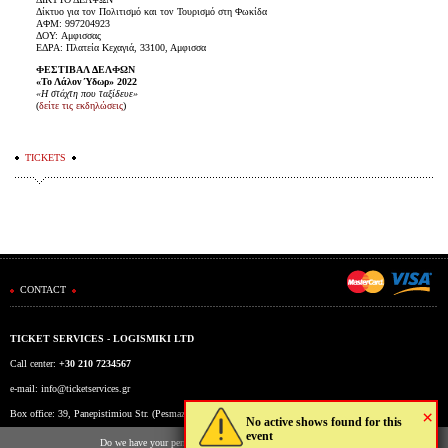
Δίκτυο για τον Πολιτισμό και τον Τουρισμό στη Φωκίδα
ΑΦΜ: 997204923
ΔΟΥ: Aμφισσας
ΕΔΡΑ: Πλατεία Κεχαγιά, 33100, Αμφισσα
ΦΕΣΤΙΒΑΛ ΔΕΛΦΩΝ
«Το Λάλον Ύδωρ» 2022
«Η στάχτη που ταξίδευε»
(
δείτε τις εκδηλώσεις
)
TICKETS
CONTACT
TICKET SERVICES - LOGISMIKI LTD
Call center:
+30 210 7234567
e-mail:
info@ticketservices.gr
×
Box office: 39, Panepistimiou Str. (Pesmazoglou Arc), Athens, Greece
No active shows found for this
event
Working hours: Mon-Fri: 9am-5pm
Do we have your permission to store cookies to your