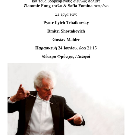
και τους βραβευμένους διεθνώς σολίστ
Είσοδος διαχειριστή
Zlatomir Fung
τσέλο &
Sofia Fomina
σοπράνο
Σε έργα των:
Pyotr Ilyich Tchaikovsky
Dmitri Shostakovich
Gustav Mahler
Παρασκευή 24 Ιουνίου,
ώρα 21:15
Θέατρο Φρύνιχος / Δελφοί