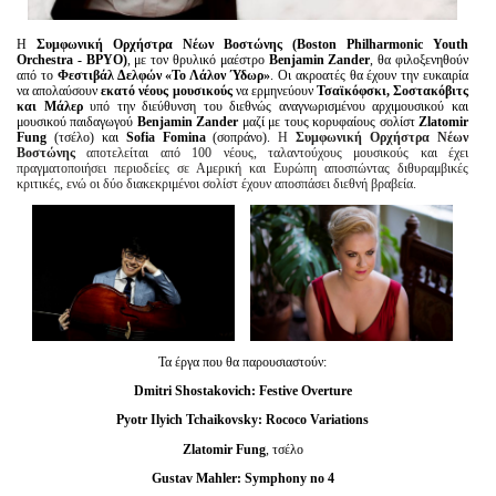
H
Συμφωνική Ορχήστρα Νέων Βοστώνης (Boston Philharmonic Youth
Orchestra - BPYO)
, με τον θρυλικό μαέστρο
Benjamin Zander
, θα
φιλοξενηθούν
από το
Φεστιβάλ Δελφών «Το Λάλον Ύδωρ»
. Οι ακροατές θα έχουν την ευκαιρία
να απολαύσουν
εκατό νέους μουσικούς
να ερμηνεύουν
Τσαϊκόφσκι, Σοστακόβιτς
και Μάλερ
υπό την διεύθυνση του διεθνώς αναγνωρισμένου αρχιμουσικού και
μουσικού παιδαγωγού
Benjamin Zander
μαζί με τους κορυφαίους σολίστ
Zlatomir
Fung
(τσέλο) και
Sofia Fomina
(σοπράνο).
Η
Συμφωνική Ορχήστρα Νέων
Βοστώνης
αποτελείται από 100 νέους, ταλαντούχους μουσικούς και έχει
πραγματοποιήσει περιοδείες σε Αμερική και Ευρώπη αποσπώντας διθυραμβικές
κριτικές, ενώ οι δύο διακεκριμένοι σολίστ έχουν αποσπάσει διεθνή βραβεία.
Τα έργα που θα παρουσιαστούν:
Dmitri Shostakovich: Festive Overture
Pyotr Ilyich Tchaikovsky: Rococo Variations
Zlatomir Fung
, τσέλο
Gustav Mahler: Symphony no 4