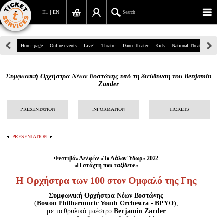
EL
EN
Search
39, Panepistimiou Str, Athens
Home page
Online events
Live!
Theatre
Dance theater
Kids
National Theatre
Gr
(+30)210 7234567
Συμφωνική Ορχήστρα Νέων Βοστώνης υπό τη διεύθυνση του Benjamin
info@ticketservices.gr
Zander
Search
PRESENTATION
INFORMATION
TICKETS
Sign up/Sign in
PRESENTATION
Check out
Φεστιβάλ Δελφών «Το Λάλον Ύδωρ» 2022
Search your order
«Η στάχτη που ταξίδευε»
Η Ορχήστρα των 100 στον Ομφαλό της Γης
Personal Data
Συμφωνική Ορχήστρα Νέων Βοστώνης
Information
(
Boston Philharmonic Youth Orchestra - BPYO
),
με το θρυλικό μαέστρο
Benjamin Zander