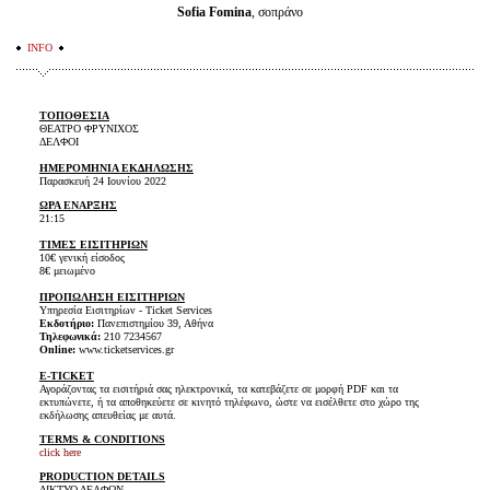
Sofia Fomina
, σοπράνο
INFO
ΤΟΠΟΘΕΣΙΑ
ΘΕΑΤΡΟ ΦΡΥΝΙΧΟΣ
ΔΕΛΦΟΙ
ΗΜΕΡΟΜΗΝΙΑ ΕΚΔΗΛΩΣΗΣ
Παρασκευή 24 Ιουνίου 2022
ΩΡΑ ΕΝΑΡΞΗΣ
21:15
ΤΙΜΕΣ ΕΙΣΙΤΗΡΙΩΝ
10€ γενική είσοδος
8€ μειωμένο
ΠΡΟΠΩΛΗΣΗ ΕΙΣΙΤΗΡΙΩΝ
Υπηρεσία Εισιτηρίων - Ticket Services
Εκδοτήριο:
Πανεπιστημίου 39, Αθήνα
Τηλεφωνικά:
210 7234567
Online:
www.ticketservices.gr
E-TICKET
Αγοράζοντας τα εισιτήριά σας ηλεκτρονικά, τα κατεβάζετε σε μορφή PDF και τα
εκτυπώνετε, ή τα αποθηκεύετε σε κινητό τηλέφωνο, ώστε να εισέλθετε στο χώρο της
εκδήλωσης απευθείας με αυτά.
TERMS & CONDITIONS
click here
PRODUCTION DETAILS
ΔΙΚΤΥΟ ΔΕΛΦΩΝ