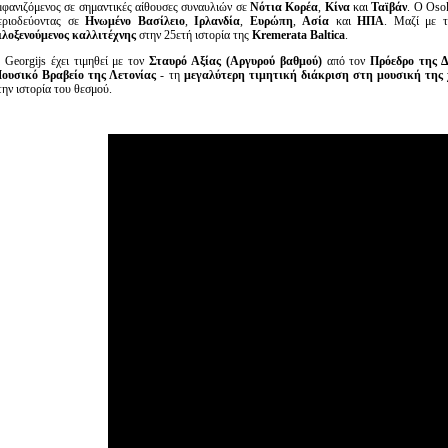
μφανιζόμενος σε σημαντικές αίθουσες συναυλιών σε
Νότια Κορέα
,
Κίνα
και
Ταϊβάν
. Ο Oso
εριοδεύοντας σε
Ηνωμένο Βασίλειο
,
Ιρλανδία
,
Ευρώπη
,
Ασία
και
ΗΠΑ
. Μαζί με 
ιλοξενούμενος καλλιτέχνης
στην 25ετή ιστορία της
Kremerata
Baltica
.
 Georgijs έχει τιμηθεί με τον
Σταυρό Αξίας (Αργυρού βαθμού)
από τον
Πρόεδρο της 
ουσικό Βραβείο της Λετονίας
- τη
μεγαλύτερη τιμητική διάκριση στη μουσική της
την ιστορία του θεσμού.