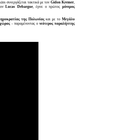
kins συνεργάζεται τακτικά με τον
Gidon
Kremer
,
τον
Lucas
Debargue
, έγινε ο πρώτος
μόνιμος
Δημοκρατίας της Πολωνίας
και με το
Μεγάλο
 χώρας
- παραμένοντας ο
νεότερος παραλήπτης