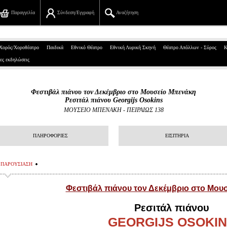
Παραγγελία
Σύνδεση/Εγγραφή
Αναζήτηση
Πανεπιστημίου 39, Αθήνα
Χορός/Χοροθέατρο
Παιδικά
Εθνικό Θέατρο
Εθνική Λυρική Σκηνή
Θέατρο Απόλλων - Σύρος
Κ
ες εκδηλώσεις
210 7234567
info@ticketservices.gr
Φεστιβάλ πιάνου τον Δεκέμβριο στο Μουσείο Μπενάκη
Ρεσιτάλ πιάνου Georgijs Osokins
Αναζήτηση
ΜΟΥΣΕΙΟ ΜΠΕΝΑΚΗ - ΠΕΙΡΑΙΩΣ 138
Σύνδεση/Εγγραφή
ΠΛΗΡΟΦΟΡΙΕΣ
ΕΙΣΙΤΗΡΙΑ
Παραγγελία
ΠΑΡΟΥΣΙΑΣΗ
Αναζήτηση παραγγελίας
Φεστιβάλ πιάνου τον Δεκέμβριο στο Μου
Προσωπικά Δεδομένα
Ρεσιτάλ πιάνου
Πληροφορίες
GEORGIJS OSOKI