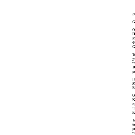
Β
G
Ο
Π
Μ
Φ
G
Τ
χ
τ
1
μ
M
Β
Ό
Κ
ε
τ
K
Τ
δ
μ
τ