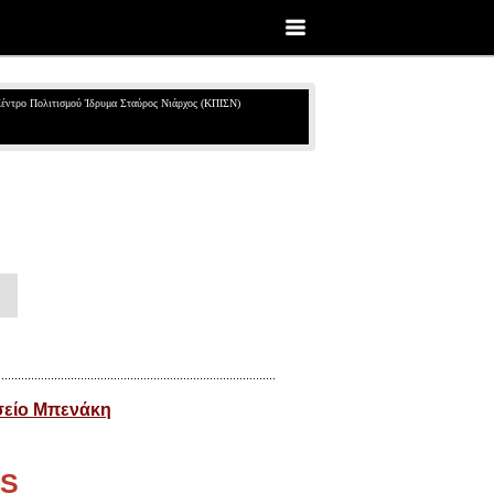
έντρο Πολιτισμού Ίδρυμα Σταύρος Νιάρχος (ΚΠΙΣΝ)
σείο Μπενάκη
NS