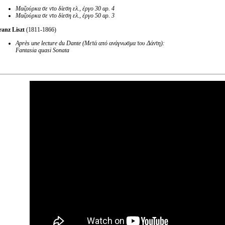
Μαζούρκα σε ντο δίεση ελ., έργο 30 αρ. 4
Μαζούρκα σε ντο δίεση ελ., έργο 50 αρ. 3
ranz Liszt
(1811-1866)
Apr
è
s une lecture du Dante (
Μετά
από
ανάγνωσμα
του
Δάντη
):
Fantasia quasi Sonata