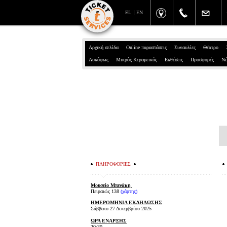
EL
EN
Αρχική σελίδα
Online παραστάσεις
Συναυλίες
Θέατρο
Λυκόφως
Μικρός Κεραμεικός
Εκθέσεις
Προσφορές
Νέ
ΠΛΗΡΟΦΟΡΙΕΣ
Μουσείο Μπενάκη
Πειραιώς 138
(χάρτης)
ΗΜΕΡΟΜΗΝΙA ΕΚΔΗΛΩΣΗΣ
Σάββατο 27 Δεκεμβρίου 2025
ΩΡΑ ΕΝΑΡΞΗΣ
20:30