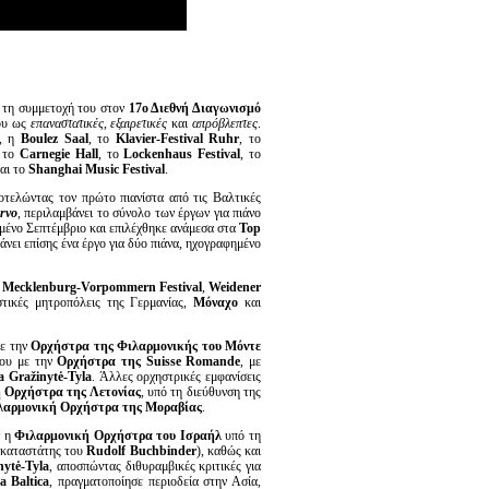
ά τη συμμετοχή του στον
17ο Διεθνή Διαγωνισμό
του ως
επαναστατικές
,
εξαιρετικές
και
απρόβλεπτες
.
, η
Boulez
Saal
, το
Klavier
-
Festival
Ruhr
, το
, το
Carnegie
Hall
, το
Lockenhaus
Festival
, το
αι το
Shanghai
Music
Festival
.
ποτελώντας τον πρώτο πιανίστα από τις Βαλτικές
rvo
, περιλαμβάνει το σύνολο των έργων για πιάνο
μένο Σεπτέμβριο και επιλέχθηκε ανάμεσα στα
Top
άνει επίσης ένα έργο για δύο πιάνα, ηχογραφημένο
,
Mecklenburg
-
Vorpommern
Festival
,
Weidener
στικές μητροπόλεις της Γερμανίας,
Μόναχο
και
με την
Ορχήστρα της Φιλαρμονικής του Μόντε
του με την
Ορχήστρα της
Suisse
Romande
, με
a
Gra
ž
inyt
ė-
Tyla
. Άλλες ορχηστρικές εμφανίσεις
 Ορχήστρα της Λετονίας
, υπό τη διεύθυνση της
λαρμονική Ορχήστρα της Μοραβίας
.
ν η
Φιλαρμονική Ορχήστρα του Ισραήλ
υπό τη
τικαταστάτης του
Rudolf
Buchbinder
), καθώς και
nyt
ė-
Tyla
, αποσπώντας διθυραμβικές κριτικές για
a
Baltica
, πραγματοποίησε περιοδεία στην Ασία,