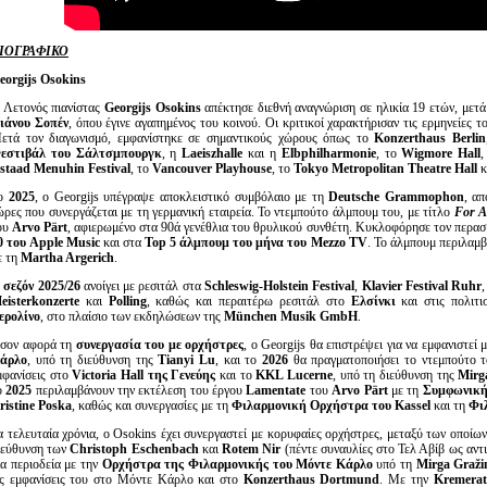
ΙΟΓΡΑΦΙΚΟ
eorgijs Osokins
 Λετονός πιανίστας
Georgijs
Osokins
απέκτησε διεθνή αναγνώριση σε ηλικία 19 ετών, μετ
ιάνου Σοπέν
, όπου έγινε αγαπημένος του κοινού. Οι κριτικοί χαρακτήρισαν τις ερμηνείες 
ετά τον διαγωνισμό, εμφανίστηκε σε σημαντικούς χώρους όπως το
Konzerthaus
Berlin
εστιβάλ του Σάλτσμπουργκ
, η
Laeiszhalle
και η
Elbphilharmonie
, το
Wigmore
Hall
staad
Menuhin
Festival
, το
Vancouver
Playhouse
, το
Tokyo
Metropolitan
Theatre
Hall
κ
ο
2025
, ο Georgijs υπέγραψε αποκλειστικό συμβόλαιο με τη
Deutsche
Grammophon
, α
ώρες που συνεργάζεται με τη γερμανική εταιρεία. Το ντεμπούτο άλμπουμ του, με τίτλο
For
A
ου
Arvo
P
ä
rt
, αφιερωμένο στα 90ά γενέθλια του θρυλικού συνθέτη. Κυκλοφόρησε τον περασ
0 του
Apple
Music
και στα
Top
5 άλμπουμ του μήνα του
Mezzo
TV
. Το άλμπουμ περιλαμβ
ε τη
Martha
Argerich
.
Η
σεζόν 2025/26
ανοίγει με ρεσιτάλ στα
Schleswig
-
Holstein
Festival
,
Klavier
Festival
Ruhr
eisterkonzerte
και
Polling
, καθώς και περαιτέρω ρεσιτάλ στο
Ελσίνκι
και στις πολιτι
ερολίνο
, στο πλαίσιο των εκδηλώσεων της
M
ü
nchen
Musik
GmbH
.
σον αφορά τη
συνεργασία του με ορχήστρες
, ο Georgijs θα επιστρέψει για να εμφανιστεί 
άρλο
, υπό τη διεύθυνση της
Tianyi
Lu
, και το
2026
θα πραγματοποιήσει το ντεμπούτο 
μφανίσεις στο
Victoria
Hall
της Γενεύης
και το
KKL
Lucerne
, υπό τη διεύθυνση της
Mirg
ο
2025
περιλαμβάνουν την εκτέλεση του έργου
Lamentate
του
Arvo
P
ä
rt
με τη
Συμφωνική
ristine
Poska
, καθώς και συνεργασίες με τη
Φιλαρμονική Ορχήστρα του
Kassel
και τη
Φι
α τελευταία χρόνια, ο Osokins έχει συνεργαστεί με κορυφαίες ορχήστρες, μεταξύ των οποίω
ιεύθυνση των
Christoph
Eschenbach
και
Rotem
Nir
(πέντε συναυλίες στο Τελ Αβίβ ως αν
ια περιοδεία με την
Ορχήστρα της Φιλαρμονικής του Μόντε Κάρλο
υπό τη
Mirga
Gra
ž
i
ις εμφανίσεις του στο Μόντε Κάρλο και στο
Konzerthaus
Dortmund
. Με την
Kremerat