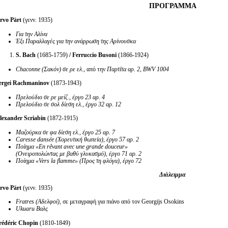
ΠΡΟΓΡΑΜΜΑ
rvo
Pärt
(γενν. 1935)
Για την Αλίνα
Έξι Παραλλαγές για την ανάρρωση της Αρίνουσκα
S.
Bach
(1685-1759)
/ Ferruccio Busoni
(1866-1924)
Chaconne
(Σακόν)
σε
ρε
ελ
., από την
Παρτίτα αρ. 2,
BWV 1004
ergei Rachmaninov
(1873-1943)
Πρελούδιο σε ρε μείζ., έργο 23 αρ. 4
Πρελούδιο
σε
σολ
δίεση
ελ
.,
έργο
32
αρ
. 12
lexander Scriabin
(1872-1915)
Μαζούρκα σε φα δίεση ελ., έργο 25 αρ. 7
Caresse dansé
e
(
Χορευτική
θωπεία
),
έργο
57
αρ
. 2
Ποίημα
«En r
ê
vant avec une grande douceur
»
(
Ονειροπολώντας
με
βαθύ
γλυκασμό
)
,
έργο
71 αρ. 2
Ποίημα «
Vers la flamme
» (Προς τη φλόγα), έργο
72
Διάλειμμα
rvo
Pärt
(γενν. 1935)
Fratres
(
Αδελφοί)
, σε μεταγραφή για πιάνο από τον Georgijs Osokins
Ukuaru
Βαλς
rédéric Chopin
(1810-1849)