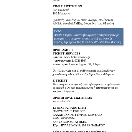
ΤΙΜΕΣ ΕΙΣΙΤΗΡΙΩΝ
25€ κανονικό
18€ Μειωμένο
(φοιτητές, νέοι έως 25 ετών, άνεργοι, πολύτεκνοι,
ΑΜΕΑ, συνοδοί ΑΜΕΑ, άτομα άνω των 65 ετών)
INFO:
Δεν θα υπάρξει δυνατότητα αγοράς εισιτηρίων (είτε με
μετρητά, είτε με χρήση πιστωτικής ή χρεωστικής
κάρτας) την ημέρα της συναυλίας στο Μουσείο Μπενάκη
ΠΡΟΠΩΛΗΣΗ
TICKET SERVICES
-
online:
www.ticketservices.gr
-
τηλεφωνικά:
2107234567
-
εκδοτήριο:
Πανεπιστημίου 39, Αθήνα
Οι τηλεφωνικές και οι online αγορές περιλαμβάνουν
χρέωση υπηρεσίας 5% επί της τιμής του εισιτηρίου
E-TICKET
Τα εισιτήρια που αγοράζονται ηλεκτρονικά λαμβάνονται
σε μορφή PDF και εκτυπώνονται ή αποθηκεύονται σε
κινητό τηλέφωνο
ΟΡΟΙ ΑΓΟΡΑΣ ΕΙΣΙΤΗΡΙΩΝ
κάντε κλικ εδώ
ΣΤΟΙΧΕΙΑ ΠΑΡΑΓΩΓΗΣ
ΠΛΟΥΜΠΙΔΗΣ ΓΙΩΡΓΟΣ
ΚΑΛΛΙΤΕΧΝΙΚΟ ΓΡΑΦΕΙΟ ΜΟΥΣΑΙΟ
ΑΦΜ: 023438934
Δ.Ο.Υ.: ΚΕΦΟΔΕ ΑΤΤΙΚΗΣ
Έδρα: ΠΥΛΑΡΙΝΟΥ 5, 156 69 ΠΑΠΑΓΟΥ
Δείτε εδώ τις εκδηλώσεις στα πλαίσια του