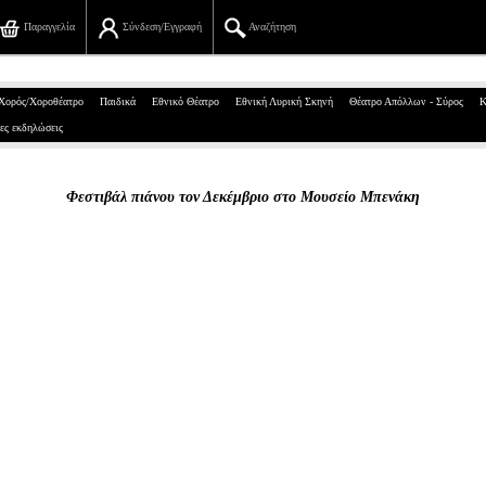
Παραγγελία
Σύνδεση/Εγγραφή
Αναζήτηση
Πανεπιστημίου 39, Αθήνα
Χορός/Χοροθέατρο
Παιδικά
Εθνικό Θέατρο
Εθνική Λυρική Σκηνή
Θέατρο Απόλλων - Σύρος
Κ
ες εκδηλώσεις
210 7234567
info@ticketservices.gr
Φεστιβάλ πιάνου τον Δεκέμβριο στο Μουσείο Μπενάκη
Αναζήτηση
Σύνδεση/Εγγραφή
Παραγγελία
Αναζήτηση παραγγελίας
Προσωπικά Δεδομένα
Πληροφορίες