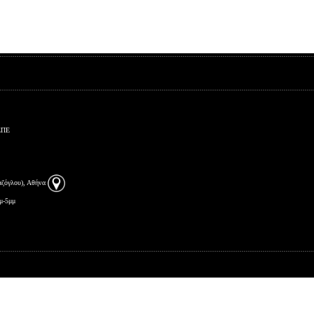
Είσοδος διαχειριστή
ΕΠΕ
αζόγλου), Αθήνα
μ-5μμ