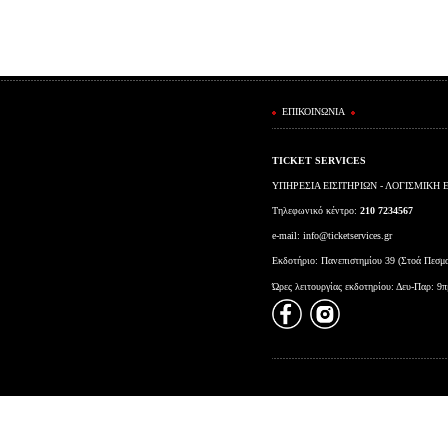
ΕΠΙΚΟΙΝΩΝΙΑ
TICKET SERVICES
ΥΠΗΡΕΣΙΑ ΕΙΣΙΤΗΡΙΩΝ - ΛΟΓΙΣΜΙΚΗ 
Τηλεφωνικό κέντρο:
210 7234567
e-mail:
info@ticketservices.gr
Εκδοτήριο: Πανεπιστημίου 39 (Στοά Πεσμ
Ώρες λειτουργίας εκδοτηρίου: Δευ-Παρ: 9π