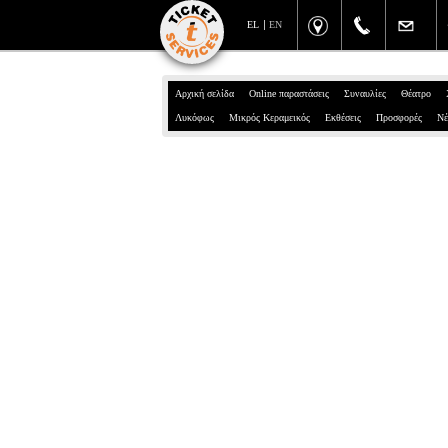
EL
EN
Αρχική σελίδα
Online παραστάσεις
Συναυλίες
Θέατρο
Λυκόφως
Μικρός Κεραμεικός
Εκθέσεις
Προσφορές
Νέ