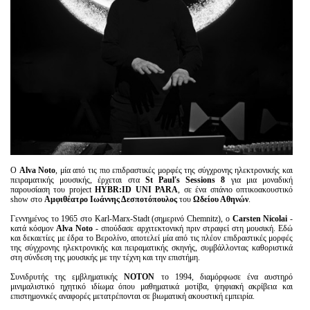
Ο
Alva Noto
, μία από τις πιο επιδραστικές μορφές της σύγχρονης ηλεκτρονικής και
πειραματικής μουσικής, έρχεται στα
St Paul's Sessions 8
για μια μοναδική
παρουσίαση του project
HYBR:ID UNI PARA
, σε ένα σπάνιο οπτικοακουστικό
show στο
Αμφιθέατρο Ιωάννης Δεσποτόπουλος
του
Ωδείου Αθηνών
.
Γεννημένος το 1965 στο Karl-Marx-Stadt (σημερινό Chemnitz), ο
Carsten
Nicolai
-
κατά κόσμον
Alva
Noto
- σπούδασε αρχιτεκτονική πριν στραφεί στη μουσική. Εδώ
και δεκαετίες με έδρα το Βερολίνο, αποτελεί μία από τις πλέον επιδραστικές μορφές
της σύγχρονης ηλεκτρονικής και πειραματικής σκηνής, συμβάλλοντας καθοριστικά
στη σύνδεση της μουσικής με την τέχνη και την επιστήμη.
Συνιδρυτής της εμβληματικής
NOTON
το 1994, διαμόρφωσε ένα αυστηρό
μινιμαλιστικό ηχητικό ιδίωμα όπου μαθηματικά μοτίβα, ψηφιακή ακρίβεια και
επιστημονικές αναφορές μετατρέπονται σε βιωματική ακουστική εμπειρία.