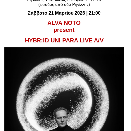
Είσοδος διαχειριστή
(είσοδος από οδό Ρηγίλλης)
Σάββατο 21 Μαρτίου 2026 | 21:00
ALVA NOTO
present
HYBR:ID UNI PARA LIVE A/V