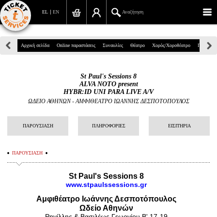
EL
EN
Αναζήτηση
Πανεπιστημίου 39, Αθήνα
Αρχική σελίδα
Online παραστάσεις
Συναυλίες
Θέατρο
Χορός/Χοροθέατρο
Παιδικά
210 7234567
St Paul's Sessions 8
info@ticketservices.gr
ALVA NOTO present
HYBR:ID UNI PARA LIVE A/V
Αναζήτηση
ΩΔΕΙΟ ΑΘΗΝΩΝ
-
ΑΜΦΙΘΕΑΤΡΟ ΙΩΑΝΝΗΣ ΔΕΣΠΟΤΟΠΟΥΛΟΣ
Σύνδεση/Εγγραφή
ΠΑΡΟΥΣΙΑΣΗ
ΠΛΗΡΟΦΟΡΙΕΣ
ΕΙΣΙΤΗΡΙΑ
Παραγγελία
ΠΑΡΟΥΣΙΑΣΗ
Αναζήτηση παραγγελίας
St Paul's Sessions 8
Προσωπικά Δεδομένα
www.stpaulssessions.gr
Αμφιθέατρο Ιωάννης Δεσποτόπουλος
Πληροφορίες
Ωδείο Αθηνών
Ρηγίλλης & Βασιλέως Γεωργίου Β' 17-19