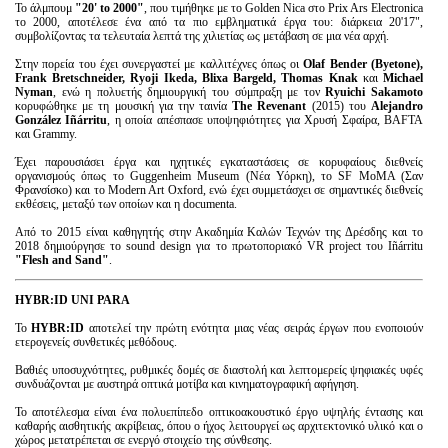
Το άλμπουμ
"20'
to
2000"
, που τιμήθηκε με το Golden Nica στο Prix Ars Electronica
το 2000, αποτέλεσε ένα από τα πιο εμβληματικά έργα του: διάρκεια 20'17",
συμβολίζοντας τα τελευταία λεπτά της χιλιετίας ως μετάβαση σε μια νέα αρχή.
Στην πορεία του έχει συνεργαστεί με καλλιτέχνες όπως οι
Olaf
Bender
(
Byetone
),
Frank
Bretschneider
,
Ryoji
Ikeda
,
Blixa
Bargeld
,
Thomas
Knak
και
Michael
Nyman
, ενώ η πολυετής δημιουργική του σύμπραξη με τον
Ryuichi
Sakamoto
κορυφώθηκε με τη μουσική για την ταινία
The
Revenant
(2015) του
Alejandro
Gonz
á
lez
I
ñá
rritu
, η οποία απέσπασε υποψηφιότητες για Χρυσή Σφαίρα, BAFTA
και Grammy.
Έχει παρουσιάσει έργα και ηχητικές εγκαταστάσεις σε κορυφαίους διεθνείς
οργανισμούς όπως το Guggenheim Museum (Νέα Υόρκη), το SF MoMA (Σαν
Φρανσίσκο) και το Modern Art Oxford, ενώ έχει συμμετάσχει σε σημαντικές διεθνείς
εκθέσεις, μεταξύ των οποίων και η documenta.
Από το 2015 είναι καθηγητής στην Ακαδημία Καλών Τεχνών της Δρέσδης και το
2018 δημιούργησε το sound design για το πρωτοποριακό VR project του Iñárritu
"
Flesh
and
Sand
"
.
HYBR
:
ID
UNI
PARA
Το
HYBR
:
ID
αποτελεί την πρώτη ενότητα μιας νέας σειράς έργων που ενοποιούν
ετερογενείς συνθετικές μεθόδους.
Βαθιές υποσυχνότητες, ρυθμικές δομές σε διαστολή και λεπτομερείς ψηφιακές υφές
συνδυάζονται με αυστηρά οπτικά μοτίβα και κινηματογραφική αφήγηση.
Το αποτέλεσμα είναι ένα πολυεπίπεδο οπτικοακουστικό έργο υψηλής έντασης και
καθαρής αισθητικής ακρίβειας, όπου ο ήχος λειτουργεί ως αρχιτεκτονικό υλικό και ο
χώρος μετατρέπεται σε ενεργό στοιχείο της σύνθεσης.