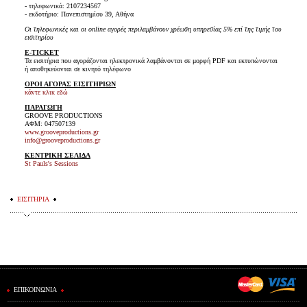
- τηλεφωνικά: 2107234567
- εκδοτήριο: Πανεπιστημίου 39, Αθήνα
Οι τηλεφωνικές και οι online αγορές περιλαμβάνουν χρέωση υπηρεσίας 5% επί της τιμής του
εισιτηρίου
E-TICKET
Τα εισιτήρια που αγοράζονται ηλεκτρονικά λαμβάνονται σε μορφή PDF και εκτυπώνονται
ή αποθηκεύονται σε κινητό τηλέφωνο
ΟΡΟΙ ΑΓΟΡΑΣ ΕΙΣΙΤΗΡΙΩΝ
κάντε κλικ εδώ
ΠΑΡΑΓΩΓΗ
GROOVE PRODUCTIONS
ΑΦΜ: 047507139
www.grooveproductions.gr
info@grooveproductions.gr
ΚΕΝΤΡΙΚΗ ΣΕΛΙΔΑ
St Pauls's Sessions
ΕΙΣΙΤΗΡΙΑ
ΕΠΙΚΟΙΝΩΝΙΑ