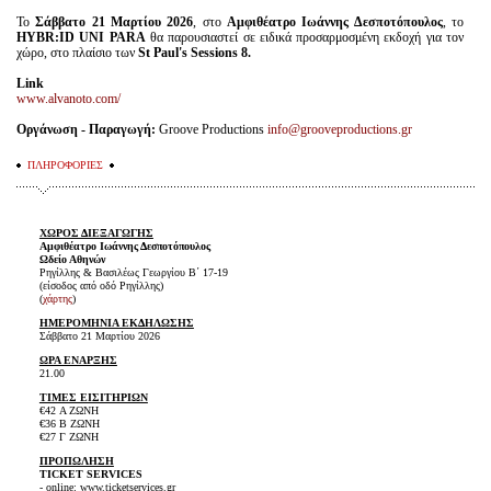
Το
Σάββατο 21 Μαρτίου 2026
, στο
Αμφιθέατρο Ιωάννης Δεσποτόπουλος
, το
HYBR
:
ID
UNI
PARA
θα παρουσιαστεί σε ειδικά προσαρμοσμένη εκδοχή για τον
χώρο, στο πλαίσιο των
St
Paul
'
s
Sessions
8.
Link
www.alvanoto.com/
Οργάνωση - Παραγωγή:
Groove Productions
info@grooveproductions.gr
ΠΛΗΡΟΦΟΡΙΕΣ
ΧΩΡΟΣ ΔΙΕΞΑΓΩΓΗΣ
Αμφιθέατρο Ιωάννης Δεσποτόπουλος
Ωδείο Αθηνών
Ρηγίλλης & Βασιλέως Γεωργίου Β΄ 17-19
(είσοδος από οδό Ρηγίλλης)
(
χάρτης
)
ΗΜΕΡΟΜΗΝΙΑ ΕΚΔΗΛΩΣΗΣ
Σάββατο 21 Μαρτίου 2026
ΩΡΑ ΕΝΑΡΞΗΣ
21.00
ΤΙΜΕΣ ΕΙΣΙΤΗΡΙΩΝ
€42 A ΖΩΝΗ
€36 Β ΖΩΝΗ
€27 Γ ΖΩΝΗ
ΠΡΟΠΩΛΗΣΗ
TICKET SERVICES
- online: www.ticketservices.gr