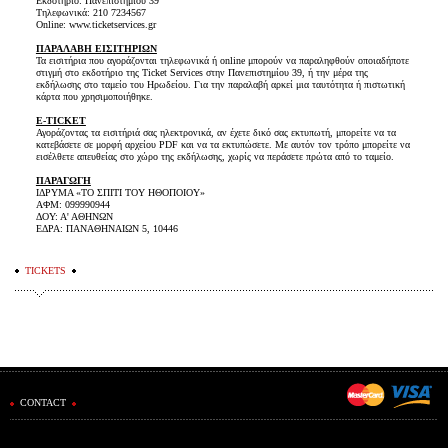
Εκδοτήριο: Πανεπιστημίου 39
Τηλεφωνικά: 210 7234567
Online: www.ticketservices.gr
ΠΑΡΑΛΑΒΗ ΕΙΣΙΤΗΡΙΩΝ
Τα εισιτήρια που αγοράζονται τηλεφωνικά ή online μπορούν να παραληφθούν οποιαδήποτε
στιγμή στο εκδοτήριο της Ticket Services στην Πανεπιστημίου 39, ή την μέρα της
εκδήλωσης στο ταμείο του Ηρωδείου. Για την παραλαβή αρκεί μια ταυτότητα ή πιστωτική
κάρτα που χρησιμοποιήθηκε.
E-TICKET
Αγοράζοντας τα εισιτήριά σας ηλεκτρονικά, αν έχετε δικό σας εκτυπωτή, μπορείτε να τα
κατεβάσετε σε μορφή αρχείου PDF και να τα εκτυπώσετε. Με αυτόν τον τρόπο μπορείτε να
εισέλθετε απευθείας στο χώρο της εκδήλωσης, χωρίς να περάσετε πρώτα από το ταμείο.
ΠΑΡΑΓΩΓΗ
ΙΔΡΥΜΑ «ΤΟ ΣΠΙΤΙ ΤΟΥ ΗΘΟΠΟΙΟΥ»
ΑΦΜ: 099990944
ΔΟΥ: Α' ΑΘΗΝΩΝ
ΕΔΡΑ: ΠΑΝΑΘΗΝΑΙΩΝ 5, 10446
TICKETS
CONTACT