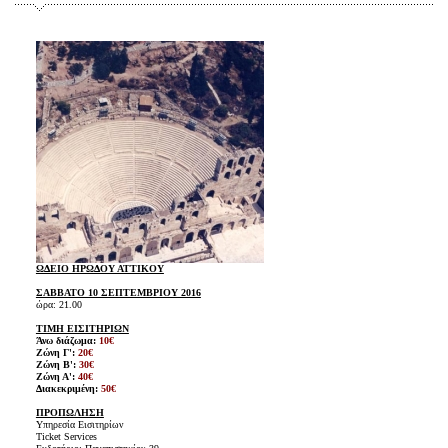
ΩΔΕΙΟ ΗΡΩΔΟΥ ΑΤΤΙΚΟΥ
ΣΑΒΒΑΤΟ 10 ΣΕΠΤΕΜΒΡΙΟΥ 2016
ώρα: 21.00
ΤΙΜΗ ΕΙΣΙΤΗΡΙΩΝ
Άνω διάζωμα:
10€
Ζώνη Γ':
20€
Ζώνη Β':
30€
Ζώνη Α':
40€
Διακεκριμένη:
50€
ΠΡΟΠΩΛΗΣΗ
Υπηρεσία Εισιτηρίων
Ticket Services