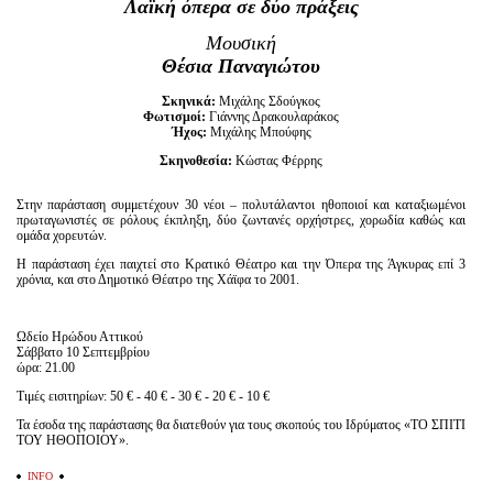
Λαϊκή όπερα σε δύο πράξεις
Είσοδος διαχειριστή
Μουσική
Θέσια Παναγιώτου
Σκηνικά:
Μιχάλης Σδούγκος
Φωτισμοί:
Γιάννης Δρακουλαράκος
Ήχος:
Μιχάλης Μπούφης
Σκηνοθεσία:
Κώστας Φέρρης
Στην παράσταση συμμετέχουν 30 νέοι – πολυτάλαντοι ηθοποιοί και καταξιωμένοι
πρωταγωνιστές σε ρόλους έκπληξη, δύο ζωντανές ορχήστρες, χορωδία καθώς και
ομάδα χορευτών.
Η παράσταση έχει παιχτεί στο Κρατικό Θέατρο και την Όπερα της Άγκυρας επί 3
χρόνια, και στο Δημοτικό Θέατρο της Χάϊφα το 2001.
Ωδείο Ηρώδου Αττικού
Σάββατο 10 Σεπτεμβρίου
ώρα: 21.00
Τιμές εισιτηρίων: 50 € - 40 € - 30 € - 20 € - 10 €
Τα έσοδα της παράστασης θα διατεθούν για τους σκοπούς του Ιδρύματος «ΤΟ ΣΠΙΤΙ
ΤΟΥ ΗΘΟΠΟΙΟΥ».
INFO