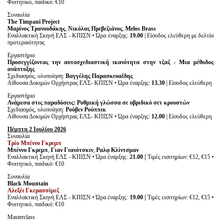
Φοιτητικό, παιδικό: €10
Συναυλία
The
Timpani
Project
Μαρίνος Τρανουδάκης
,
Νικόλας Πρεβεζιάνος
,
Melos
Brass
Εναλλακτική Σκηνή ΕΛΣ - ΚΠΙΣΝ • Ώρα έναρξης:
19.00
| Είσοδος ελεύθερη με δελτία
προτεραιότητας
Εργαστήριο
Προσεγγίζοντας την αυτοσχεδιαστική ικανότητα στην τζαζ - Μια μέθοδος
ανάπτυξης
Σχεδιασμός, υλοποίηση:
Βαγγέλης Παρασκευαΐδης
Αίθουσα Δοκιμών Ορχήστρας ΕΛΣ- ΚΠΙΣΝ • Ώρα έναρξης:
13.30
| Είσοδος ελεύθερη
Εργαστήριο
Ανάμεσα στις παραδόσεις: Ρυθμική γλώσσα σε υβριδικό σετ κρουστών
Σχεδιασμός, υλοποίηση:
Ρούβεν Ρούππικ
Αίθουσα Δοκιμών Ορχήστρας ΕΛΣ- ΚΠΙΣΝ • Ώρα έναρξης:
12.00
| Είσοδος ελεύθερη
Πέμπτη 2 Ιουλίου 2026
Συναυλία
Τρίο Μπέννυ Γκρεμπ
Μπέννυ Γκρεμπ
,
Γιαν Γιανότσκιν
,
Ραλφ Κλίντσμαν
Εναλλακτική Σκηνή ΕΛΣ - ΚΠΙΣΝ • Ώρα έναρξης:
21.00 |
Τιμές εισιτηρίων: €12, €15 •
Φοιτητικό, παιδικό: €10
Συναυλία
Black
Mountain
Αλεξέι Γκερασσίμεζ
Εναλλακτική Σκηνή ΕΛΣ - ΚΠΙΣΝ • Ώρα έναρξης:
19.00 |
Τιμές εισιτηρίων: €12, €15 •
Φοιτητικό, παιδικό: €10
Masterclass