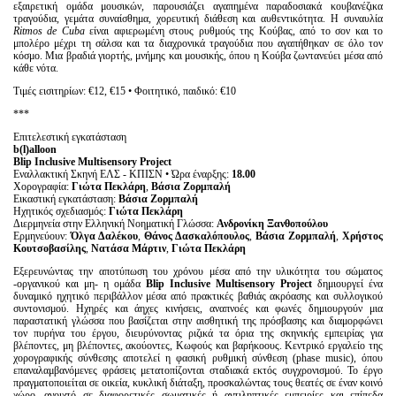
εξαιρετική ομάδα μουσικών, παρουσιάζει αγαπημένα παραδοσιακά κουβανέζικα
τραγούδια, γεμάτα συναίσθημα, χορευτική διάθεση και αυθεντικότητα. Η συναυλία
Ritmos
de
Cuba
είναι αφιερωμένη στους ρυθμούς της Κούβας, από το σον και το
μπολέρο μέχρι τη σάλσα και τα διαχρονικά τραγούδια που αγαπήθηκαν σε όλο τον
κόσμο. Μια βραδιά γιορτής, μνήμης και μουσικής, όπου η Κούβα ζωντανεύει μέσα από
κάθε νότα.
Τιμές εισιτηρίων: €12, €15 • Φοιτητικό, παιδικό: €10
***
Επιτελεστική εγκατάσταση
b(l)alloon
Blip Inclusive Multisensory Project
Εναλλακτική Σκηνή ΕΛΣ - ΚΠΙΣΝ • Ώρα έναρξης:
18.00
Χορογραφία:
Γιώτα Πεκλάρη
,
Βάσια Ζορμπαλή
Εικαστική εγκατάσταση:
Βάσια Ζορμπαλή
Ηχητικός σχεδιασμός:
Γιώτα Πεκλάρη
Διερμηνεία στην Ελληνική Νοηματική Γλώσσα:
Ανδρονίκη Ξανθοπούλου
Ερμηνεύουν:
Όλγα Δαλέκου
,
Θάνος Δασκαλόπουλος
,
Βάσια Ζορμπαλή
,
Χρήστος
Κουτσοβασίλης
,
Νατάσα Μάρτιν
,
Γιώτα Πεκλάρη
Εξερευνώντας την αποτύπωση του χρόνου μέσα από την υλικότητα του σώματος
-οργανικού και μη- η ομάδα
Blip
Inclusive
Multisensory
Project
δημιουργεί ένα
δυναμικό ηχητικό περιβάλλον μέσα από πρακτικές βαθιάς ακρόασης και συλλογικού
συντονισμού. Ηχηρές και άηχες κινήσεις, αναπνοές και φωνές δημιουργούν μια
παραστατική γλώσσα που βασίζεται στην αισθητική της πρόσβασης και διαμορφώνει
τον πυρήνα του έργου, διευρύνοντας ριζικά τα όρια της σκηνικής εμπειρίας για
βλέποντες, μη βλέποντες, ακούοντες, Κωφούς και βαρήκοους. Κεντρικό εργαλείο της
χορογραφικής σύνθεσης αποτελεί η φασική ρυθμική σύνθεση (phase music), όπου
επαναλαμβανόμενες φράσεις μετατοπίζονται σταδιακά εκτός συγχρονισμού. Το έργο
πραγματοποιείται σε οικεία, κυκλική διάταξη, προσκαλώντας τους θεατές σε έναν κοινό
χώρο, ανοιχτό σε διαφορετικές σωματικές ή αντιληπτικές εμπειρίες και επίπεδα