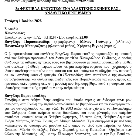
από πρακτικές βαθιάς ακρόασης και συλλογικού συντονισμού.
3
o
ΦΕΣΤΙΒΑΛ ΚΡΟΥΣΤΩΝ ΕΝΑΛΛΑΚΤΙΚΗΣ ΣΚΗΝΗΣ ΕΛΣ -
ΑΝΑΛΥΤΙΚΟ ΠΡΟΓΡΑΜΜΑ
Τετάρτη 1 Ιουλίου 2026
Συναυλία
Ηλεκτρολύτες
Εναλλακτική Σκηνή ΕΛΣ - ΚΠΙΣΝ • Ώρα έναρξης:
22.00
Βαγγέλης Παρασκευαΐδης
(βιμπράφωνο),
Μένιος Γούναρης
(πλήκτρα),
Παναγιώτης Μπουραζάνης
(ηλεκτρικό μπάσο),
Χρήστος Βίγκος
(ντραμς)
Ο βιμπραφωνίστας και συνθέτης Βαγγέλης Παρασκευαϊδης παρουσιάζει τη μουσική
από τον δεύτερο προσωπικό του δίσκο με τίτλο
Ηλεκτρολύτες
. Ο δίσκος, ο οποίος
συνδυάζει τις αιθέριες ηχητικές υφές του βιμπραφώνου με πολλά μουσικά είδη, βρίθει
από ατελείωτη διάθεση πειραματισμού -σε μια πληθώρα οργάνων που ηχογράφησε ο
ίδιος ο συνθέτης στο στούντιο του σπιτιού του- και υπόσχεται να οδηγήσει τον ακροατή
σε μια μοναδική μουσική εμπειρία. Οι
Ηλεκτρολύτες
είναι αποτέλεσμα της συνεχούς
αυτοσχεδιαστικής και συνθετικής αναζήτησης του Παρασκευαΐδη για νέους ήχους και
πρωτοποριακές προσεγγίσεις στη μουσική που δημιουργήθηκε κατά τη διάρκεια μιας
ιδιαιτέρως απαιτητικής περιόδου για την ανθρωπότητα.
Βαγγέλης
Παρασκευαΐδης
Γεννήθηκε στην Αθήνα. Στην εφηβεία του έπαιζε ντραμς σε διάφορα πανκ ροκ
συγκροτήματα. Εκείνη την περίοδο ανακαλύπτει το βιμπράφωνο και το ενδιαφέρον του
για τον αυτοσχεδιασμό και την τζαζ. Το 2003 απέκτησε πτυχίο από το Πανεπιστήμιο
του Σάλφορντ όπου ανάμεσα στους δασκάλους και τους μέντορές του υπήρξαν
σπουδαίοι μουσικοί όπως οι Ντέιβιντ Φρήντμαν, Ρόμπερτ Φριπ, Ντέιβιντ Λήμπμαν,
Γκάρυ Μπάρτον, Μάικλ Γκιμπς και Μπομπ Μόουζες. Έχει συνεργαστεί με πολλούς
καλλιτέχνες σε διαφορετικά μουσικά είδη, όπως το τζαζ τρίο Tripolar, οι Good
Demons, Μάρθα Φριντζήλα, Γιάννης Χαρούλης και η Καμεράτα - Ορχήστρα των
Φίλων της Μουσικής μαζί με την Ελεωνόρα Ζουγανέλη, και με την Big Band του