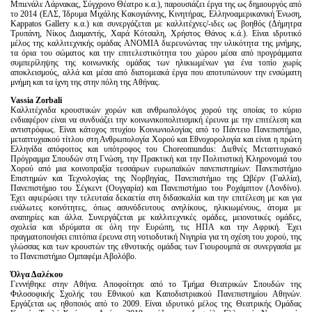
Μπιενάλε Λάρνακας, Σύγχρονο Θέατρο κ.α.), παρουσιάζει έργα της ως δημιουργός από
το 2014 (ΕΛΣ, Ίδρυμα Μιχάλης Κακογιάννης, Κινητήρας, Ελληνοαμερικανική Ένωση,
Kappatos Gallery κ.α.) και συνεργάζεται με καλλιτέχνες/-ιδες ως βοηθός (Δήμητρα
Τρυπάνη, Νίκος Διαμαντής, Χαρά Κότσαλη, Χρήστος Θάνος κ.ά.). Είναι ιδρυτικό
μέλος της καλλιτεχνικής ομάδας ΑΝΟΜΙΑ διερευνώντας την υλικότητα της μνήμης,
τα όρια του σώματος και την επιτελεστικότητα του χώρου μέσα από προγράμματα
συμπερίληψης της κοινωνικής ομάδας των ηλικιωμένων για ένα τοπίο χωρίς
αποκλεισμούς, αλλά και μέσα από διατομεακά έργα που αποτυπώνουν την ενσώματη
μνήμη και τα ίχνη της στην πόλη της Αθήνας.
Vassia Zorbali
Kαλλιτέχνιδα κρουστικών χορών και ανθρωπολόγος χορού της οποίας το κύριο
ενδιαφέρον είναι να συνδυάζει την κοινωνικοπολιτισμική έρευνα με την επιτέλεση και
αντιστρόφως. Είναι κάτοχος πτυχίου Κοινωνιολογίας από το Πάντειο Πανεπιστήμιο,
μεταπτυχιακού τίτλου στη Ανθρωπολογία Χορού και Εθνοχορολογία και είναι η πρώτη
Ελληνίδα απόφοιτος και υπότροφος του Choreomundus: Διεθνές Μεταπτυχιακό
Πρόγραμμα Σπουδών στη Γνώση, την Πρακτική και την Πολιτιστική Κληρονομιά του
Χορού από μια κοινοπραξία τεσσάρων ευρωπαϊκών πανεπιστημίων: Πανεπιστήμιο
Επιστημών και Τεχνολογίας της Νορβηγίας, Πανεπιστήμιο της Ωβέρν (Γαλλία),
Πανεπιστήμιο του Σέγκεντ (Ουγγαρία) και Πανεπιστήμιο του Ροχάμπτον (Λονδίνο).
Έχει αφιερώσει την τελευταία δεκαετία στη διδασκαλία και την επιτέλεση με και για
ευάλωτες κοινότητες, όπως ασυνόδευτους ανηλίκους, ηλικιωμένους, άτομα με
αναπηρίες και άλλα. Συνεργάζεται με καλλιτεχνικές ομάδες, μειονοτικές ομάδες,
σχολεία και ιδρύματα σε όλη την Ευρώπη, τις ΗΠΑ και την Αφρική. Έχει
πραγματοποιήσει επιτόπια έρευνα στη νοτιοδυτική Νιγηρία για τη σχέση του χορού, της
γλώσσας και των κρουστών της εθνοτικής ομάδας των Γιουρουμπά σε συνεργασία με
το Πανεπιστήμιο Ομπαφέμι Αβολόβο.
Όλγα Δαλέκου
Γεννήθηκε στην Αθήνα. Αποφοίτησε από το Τμήμα Θεατρικών Σπουδών της
Φιλοσοφικής Σχολής του Εθνικού και Καποδιστριακού Πανεπιστημίου Αθηνών.
Εργάζεται ως ηθοποιός από το 2009. Είναι ιδρυτικό μέλος της Θεατρικής Ομάδας