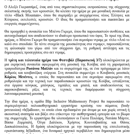
Ο Αλεξέι Γκερασσίμεζ,
ένας από τους σημαντικότερους εκπροσώπους της σύγχρονης
σολιστικής σκηνής των κρουστών, θα κλείσει την ημέρα με μια μοναδική συναυλία με
τίτλο «Black Mountain», όπου θα συμπράξει με ανερχόμενους νέους Έλληνες και
Κύπριους εκτελεστές κρουστών. Ο ίδιος θα πραγματοποιήσει και masterclass με
ενεργούς συμμετέχοντες.
Θα προηγηθεί η συναυλία του Μπέννυ Γκρεμπ, όπου θα παρουσιαστούν συνθέσεις και
αυτοσχεδιασμοί που αναδεικνύουν το ιδιαίτερο προσωπικό του ύφος. Το πρωί της ίδιας
ημέρας, ο Μπέννυ Γκρεμπ θα πραγματοποιήσει ένα σεμινάριο ντραμς με τίτλο «Από το
καλό στο σπουδαίο: Τα πέντε στοιχεία της μουσικότητας στα ντραμς»
,
παρουσιάζοντας
τη φιλοσοφία του γύρω από τον σύγχρονο ήχο, τη ρυθμική αντίληψη και τις
δημιουργικές προσεγγίσεις στο σετ ντραμς.
Η
τρίτη και τελευταία ημέρα του Φεστιβάλ (Παρασκευή 3/7)
ολοκληρώνεται με
μια εκρηκτική συναυλία αφιερωμένη στη μουσική της Κούβας από τη χαρισματική
τραγουδίστρια
Ροσάννα Μαϊλάν
και το συγκρότημά της, σε ένα πρόγραμμα με λάτιν
ρυθμούς και κουβανέζικη ενέργεια. Στη συναυλία συμμετέχει ο Κουβανός μουσικός
Κάρλος Μενέντες
, ο οποίος θα παρουσιάσει και ένα σεμινάριο αφιερωμένο στη
ρυθμολογία και την τεχνική των παραδοσιακών κρουστών της Κούβας, εστιάζοντας
στα όργανα κόνγκας, μπόνγκος, τιμπάλες και μπατά, και αναδεικνύοντας τις
αφροκουβανικές ρίζες και τις τεχνικές που διαμόρφωσαν τη σύγχρονη
λατινοαμερικανική μουσική.
Την ίδια ημέρα, η ομάδα Blip Inclusive Multisensory Project θα παρουσιάσει το
συμπεριληπτικό πολυαισθητηριακό εργαστήριο κρούσης του σώματος (body
percussion) «b(l)alloon», το οποίο είναι σχεδιασμένο για άτομα με και χωρίς οπτική ή
ακουστική αναπηρία και βάζει στο επίκεντρο την αισθητηριακή εμπειρία και το βίωμα
της συμμετοχής. Το εργαστήριο θα υλοποιήσουν οι Γιώτα Πεκλάρη, Νατάσα Μάρτιν,
Βάσια Ζορμπαλή, Όλγα Δαλέκου, Χρήστος Κουτσοβασίλης και Θάνος
Δασκαλόπουλος. Η δράση ολοκληρώνεται με την παρουσίαση της επιτελεστικής
εγκατάστασης
b
(
l
)
alloon
, ένα δυναμικό ηχητικό περιβάλλον που δημιουργείται μέσα