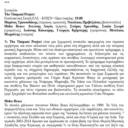
***
Συναυλία
The
Timpani
Project
Εναλλακτική Σκηνή ΕΛΣ - ΚΠΙΣΝ • Ώρα έναρξης:
19.00
Μαρίνος Τρανουδάκης
(τύμπανα, κρουστά),
Νικόλαος Πρεβεζιάνος
(βιολοντσέλο)
Melos
Brass
: Αντώνης Λαγός
(κόρνο),
Σπύρος Αρκούδης
,
Σοφία Σιωρά
(τρομπέτες),
Ιωάννης Κόκκορης
,
Γιώργος Κρίμπερης
(τρομπόνια),
Μενέλαος
Μωραΐτης
(τούμπα)
Το
The
Timpani
Project
είναι μια ξεχωριστή συναυλία αφιερωμένη στα τύμπανα
ορχήστρας και στον σολιστικό τους ρόλο μέσα στη σύγχρονη αλλά και την ιστορική
μουσική δημιουργία. Μέσα από ένα ιδιαίτερα απαιτητικό και πρωτότυπο πρόγραμμα, η
συναυλία αναδεικνύει τον πλούτο των ηχοχρωμάτων, τη δεξιοτεχνία και τις
εκφραστικές δυνατότητες ενός οργάνου που συνήθως λειτουργεί υποστηρικτικά μέσα
στην ορχήστρα, αλλά εδώ μετατρέπεται σε πρωταγωνιστή. Το πρόγραμμα περιλαμβάνει
έργα διαφορετικών εποχών και αισθητικών κατευθύνσεων, από την πρώιμη κλασική
περίοδο έως τη σύγχρονη δημιουργία, παρουσιάζοντας τη διαχρονική εξέλιξη της
τεχνικής και του ρεπερτορίου των τυμπάνων. Θα ακουστούν τα έργα
Συμφωνία για
οκτώ τύμπανα ομπλιγκάτο
του Γιόχαν Καρλ Κρίστιαν Φίσερ σε μεταγραφή για
κουιντέτο χάλκινων της Ντάριγιας Μαμίνοβα,
The
Token
του Ολλανδού τυμπανιστή
και συνθέτη Νικ Βάουντ και
Πέντε ντογκοριανοί χοροί
του Γάλλου συνθέτη Ετιέν
Περρυσόν, για πέντε τύμπανα και βιολοντσέλο. Τη συναυλία ολοκληρώνει το σόλο
έργο
Τρεχαλητό
του Φινλανδού συνθέτη και εκτελεστή κρουστών Γιάνι Νίνιμακι.
Melos Brass
Το σύνολο χάλκινων πνευστών Melos Brass δη?ιουργήθηκε το 1989. Τα ?έλη του
συγκροτή?ατος είναι και ?έλη των εθνικών ορχηστρών, ενώ παράλληλα, σαν κουιντέτο,
έχουν ?ια αξιόλογη παρουσία στον χώρο της ?ουσικής δω?ατίου για χάλκινα πνευστά, ?
ε συναυλίες στην Ελλάδα και στην Ευρώπη, αλλά και στην Α?ερική και την Ασία. Την
περίοδο 2003-2014 ίδρυσαν και οργάνωσαν σε ετήσια βάση την Ιόνιο Θερινή Μουσική
Ακαδη?ία, στην Κέρκυρα, σε συνεργασία ?ε το Ιόνιο Πανεπιστή?ιο και τον Δή?ο της