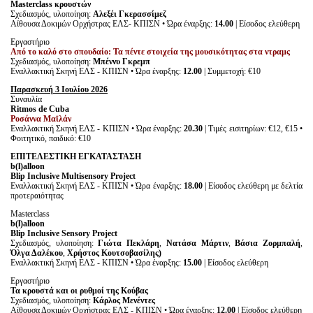
Masterclass
κρουστών
Σχεδιασμός, υλοποίηση:
Αλεξέι Γκερασσίμεζ
Αίθουσα Δοκιμών Ορχήστρας ΕΛΣ- ΚΠΙΣΝ • Ώρα έναρξης:
14.00
| Είσοδος ελεύθερη
Εργαστήριο
Από το καλό στο σπουδαίο: Τα πέντε στοιχεία της μουσικότητας στα ντραμς
Σχεδιασμός, υλοποίηση:
Μπέννυ Γκρεμπ
Εναλλακτική Σκηνή ΕΛΣ - ΚΠΙΣΝ • Ώρα έναρξης:
12.00
| Συμμετοχή: €10
Παρασκευή 3 Ιουλίου 2026
Συναυλία
Ritmos
d
e
Cuba
Ροσάννα Μαϊλάν
Εναλλακτική Σκηνή ΕΛΣ - ΚΠΙΣΝ • Ώρα έναρξης:
20.30
| Τιμές εισιτηρίων: €12, €15 •
Φοιτητικό, παιδικό: €10
ΕΠΙΤΕΛΕΣΤΙΚΗ
ΕΓΚΑΤΑΣΤΑΣΗ
b(l)alloon
Blip Inclusive Multisensory Project
Εναλλακτική Σκηνή ΕΛΣ - ΚΠΙΣΝ • Ώρα έναρξης:
18.00
| Είσοδος ελεύθερη με δελτία
προτεραιότητας
Masterclass
b(l)alloon
Blip Inclusive Sensory Project
Σχεδιασμός, υλοποίηση:
Γιώτα Πεκλάρη
,
Νατάσα Μάρτιν
,
Βάσια Ζορμπαλή
,
Όλγα Δαλέκου
,
Χρήστος Κουτσοβασίλης)
Εναλλακτική Σκηνή ΕΛΣ - ΚΠΙΣΝ • Ώρα έναρξης:
15.00
| Είσοδος ελεύθερη
Εργαστήριο
Τα κρουστά και οι ρυθμοί της Κούβας
Σχεδιασμός, υλοποίηση:
Κάρλος Μενέντες
Αίθουσα Δοκιμών Ορχήστρας ΕΛΣ - ΚΠΙΣΝ • Ώρα έναρξης:
12.00
| Είσοδος ελεύθερη