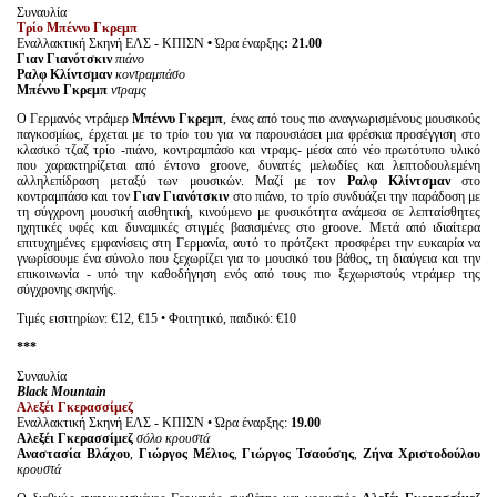
Συναυλία
Τρίο Μπέννυ Γκρεμπ
Εναλλακτική Σκηνή ΕΛΣ - ΚΠΙΣΝ
•
Ώρα έναρξης
: 21.00
Γιαν Γιανότσκιν
πιάνο
Ραλφ Κλίντσμαν
κοντραμπάσο
Μπέννυ Γκρεμπ
ντραμς
Ο Γερμανός ντράμερ
Μπέννυ Γκρεμπ
, ένας από τους πιο αναγνωρισμένους μουσικούς
παγκοσμίως, έρχεται με το τρίο του για να παρουσιάσει μια φρέσκια προσέγγιση στο
κλασικό τζαζ τρίο -πιάνο, κοντραμπάσο και ντραμς- μέσα από νέο πρωτότυπο υλικό
που χαρακτηρίζεται από έντονο groove, δυνατές μελωδίες και λεπτοδουλεμένη
αλληλεπίδραση μεταξύ των μουσικών. Μαζί με τον
Ραλφ Κλίντσμαν
στο
κοντραμπάσο και τον
Γιαν Γιανότσκιν
στο πιάνο, το τρίο συνδυάζει την παράδοση με
τη σύγχρονη μουσική αισθητική, κινούμενο με φυσικότητα ανάμεσα σε λεπταίσθητες
ηχητικές υφές και δυναμικές στιγμές βασισμένες στο groove. Μετά από ιδιαίτερα
επιτυχημένες εμφανίσεις στη Γερμανία, αυτό το πρότζεκτ προσφέρει την ευκαιρία να
γνωρίσουμε ένα σύνολο που ξεχωρίζει για το μουσικό του βάθος, τη διαύγεια και την
επικοινωνία - υπό την καθοδήγηση ενός από τους πιο ξεχωριστούς ντράμερ της
σύγχρονης σκηνής.
Τιμές εισιτηρίων: €12, €15 • Φοιτητικό, παιδικό: €10
***
Συναυλία
Black
Mountain
Αλεξέι Γκερασσίμεζ
Εναλλακτική Σκηνή ΕΛΣ - ΚΠΙΣΝ • Ώρα έναρξης:
19.00
Αλεξέι Γκερασσίμεζ
σόλο κρουστά
Αναστασία Βλάχου
,
Γιώργος Μέλιος
,
Γιώργος Τσαούσης
,
Ζήνα Χριστοδούλου
κρουστά