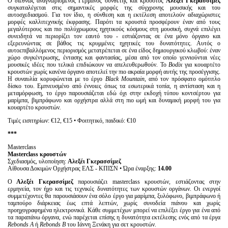
Ο διεθνώς αναγνωρισμένος Γερμανός συνθέτης και κρουστός
Αλεξέι Γκερασσίμεζ
συγκαταλέγεται στις σημαντικές μορφές της σύγχρονης μουσικής και του
αυτοσχεδιασμού. Για τον ίδιο, η σύνθεση και η εκτέλεση αποτελούν αδιαχώριστες
μορφές καλλιτεχνικής έκφρασης. Παρότι τα κρουστά προσφέρουν έναν από τους
μεγαλύτερους και πιο πολύχρωμους ηχητικούς κόσμους στη μουσική, συχνά επιλέγει
συνειδητά να περιορίζει τον εαυτό του - εστιάζοντας σε ένα μόνο όργανο και
εξερευνώντας σε βάθος τις κρυμμένες ηχητικές του δυνατότητες. Αυτός ο
αυτοεπιβαλλόμενος περιορισμός μετατρέπεται σε ένα είδος δημιουργικού κλωβού: έναν
χώρο συγκέντρωσης, έντασης και φαντασίας, μέσα από τον οποίο γεννιούνται νέες
μουσικές ιδέες που τελικά επιδιώκουν να απελευθερωθούν. Το
Bodix
για κουαρτέτο
κρουστών χωρίς κανένα όργανο αποτελεί την πιο ακραία μορφή αυτής της προσέγγισης.
Η συναυλία κορυφώνεται με το έργο
Black
Mountain
, από τον πρόσφατο ομότιτλο
δίσκο του. Εμπνευσμένο από έννοιες όπως τα εσωτερικά τοπία, η αντίσταση και η
μεταμόρφωση, το έργο παρουσιάζεται εδώ όχι στην εκδοχή τύπου κοντσέρτου για
μαρίμπα, βιμπράφωνο και ορχήστρα αλλά στη πιο ωμή και δυναμική μορφή του για
κουαρτέτο κρουστών
.
Τιμές εισιτηρίων: €12, €15 • Φοιτητικό, παιδικό: €10
***
Masterclass
Masterclass
κρουστών
Σχεδιασμός, υλοποίηση:
Αλεξέι Γκερασσίμεζ
Αίθουσα Δοκιμών Ορχήστρας ΕΛΣ - ΚΠΙΣΝ • Ώρα έναρξης:
14.00
Ο
Αλεξέι Γκερασσίμεζ
παρουσιάζει masterclass κρουστών, εστιάζοντας στην
ερμηνεία, τον ήχο και τις τεχνικές δυνατότητες των κρουστών οργάνων. Οι ενεργοί
συμμετέχοντες θα παρουσιάσουν ένα σόλο έργο για μαρίμπα, ξυλόφωνο, βιμπράφωνο ή
ταμπούρο διάρκειας έως επτά λεπτών, χωρίς συνοδεία πιάνου και χωρίς
προηχογραφημένα ηλεκτρονικά. Κάθε συμμετέχων μπορεί να επιλέξει έργο για ένα από
τα παραπάνω όργανα, ενώ παρέχεται επίσης η δυνατότητα εκτέλεσης ενός από τα έργα
Rebonds A
ή
Rebonds B
του Ιάννη Ξενάκη για σετ κρουστών.