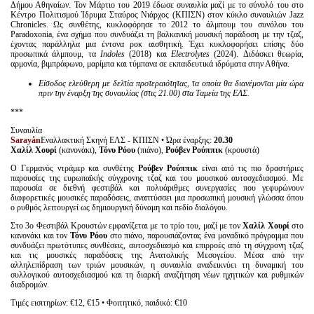
Δήμου Αθηναίων. Τον Μάρτιο του 2019 έδωσε συναυλία μαζί με το σύνολό του στο
Κέντρο Πολιτισμού Ίδρυμα Σταύρος Νιάρχος (ΚΠΙΣΝ) στον κύκλο συναυλιών Jazz
Chronicles. Ως συνθέτης, κυκλοφόρησε το 2012 το άλμπουμ του συνόλου του
Paradoxonia, ένα σχήμα που συνδυάζει τη βαλκανική μουσική παράδοση με την τζαζ,
έχοντας παράλληλα μια έντονα ροκ αισθητική. Έχει κυκλοφορήσει επίσης δύο
προσωπικά άλμπουμ, τα
Indoles
(2018) και
Electrolytes
(2024). Διδάσκει θεωρία,
αρμονία, βιμπράφωνο, μαρίμπα και τύμπανα σε εκπαιδευτικά ιδρύματα στην Αθήνα.
Είσοδος ελεύθερη με δελτία προτεραιότητας, τα οποία θα διανέμονται μία ώρα
πριν την έναρξη της συναυλίας (στις 21.00) στα Ταμεία της ΕΛΣ.
***
Συναυλία
Sarayån
Εναλλακτική Σκηνή ΕΛΣ - ΚΠΙΣΝ • Ώρα έναρξης:
20.30
Χαλίλ Χουρί
(κανονάκι),
Τόνυ Ρόου
(πιάνο),
Ρούβεν Ρούππικ
(κρουστά)
Ο Γερμανός ντράμερ και συνθέτης
Ρούβεν Ρούππικ
είναι από τις πιο δραστήριες
παρουσίες της ευρωπαϊκής σύγχρονης τζαζ και του μουσικού αυτοσχεδιασμού. Με
παρουσία σε διεθνή φεστιβάλ και πολυάριθμες συνεργασίες που γεφυρώνουν
διαφορετικές μουσικές παραδόσεις, αναπτύσσει μια προσωπική μουσική γλώσσα όπου
ο ρυθμός λειτουργεί ως δημιουργική δύναμη και πεδίο διαλόγου.
Στο 3ο Φεστιβάλ Κρουστών εμφανίζεται με το τρίο του, μαζί με τον
Χαλίλ Χουρί
στο
κανονάκι και τον
Τόνυ Ρόου
στο πιάνο, παρουσιάζοντας ένα μοναδικό πρόγραμμα που
συνδυάζει πρωτότυπες συνθέσεις, αυτοσχεδιασμό και επιρροές από τη σύγχρονη τζαζ
και τις μουσικές παραδόσεις της Ανατολικής Μεσογείου. Μέσα από την
αλληλεπίδραση των τριών μουσικών, η συναυλία αναδεικνύει τη δυναμική του
συλλογικού αυτοσχεδιασμού και τη διαρκή αναζήτηση νέων ηχητικών και ρυθμικών
διαδρομών.
Τιμές εισιτηρίων: €12, €15 • Φοιτητικό, παιδικό: €10