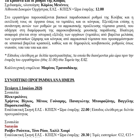
Τα κρουστά και οι ρυθμοί της Κούβας
Σχεδιασμός, υλοποίηση:
Κάρλος Μενέντες
Αίθουσα Δοκιμών Ορχήστρας ΕΛΣ - ΚΠΙΣΝ • Ώρα έναρξης:
12.00
Στο εργαστήριο παρουσιάζονται βασικοί παραδοσιακοί ρυθμοί της Κούβας και η
εκτέλεσή τους σε όργανα όπως τα τιμπάλες και οι κόνγκας. Εξετάζεται επίσης η
συνάντηση αυτών των ρυθμών με τα αφρικανικής προέλευσης τύμπανα μπατά, που
οδήγησε στη διαμόρφωση της αφροκουβανικής μουσικής παράδοσης. Ιδιαίτερη
αναφορά γίνεται στην ιστορική εξέλιξη των οργάνων (τιμπάλες από βαρέλια μελάσας
των εργοστασίων ζάχαρης και κόνγκας από αφρικανικά τύμπανα που προσαρμόστηκαν
σε ισπανικά βαρέλια κρασιού), καθώς και σε δημοφιλείς κουβανικούς ρυθμούς όπως
ντανσόν, τσα τσα τσα και σον.
* Είσοδος ελεύθερη με δελτία προτεραιότητας, τα οποία θα διανέμονται μία ώρα πριν την
έναρξη του εργαστηρίου (στις 11.00) στα Ταμεία της ΕΛΣ.
Καλλιτεχνική επιμέλεια:
Μαρίνος Τρανουδάκης
ΣΥΝΟΠΤΙΚΟ ΠΡΟΓΡΑΜΜΑ ΑΝΑ ΗΜΕΡΑ
Τετάρτη 1 Ιουλίου 2026
Συναυλία
Ηλεκτρολύτες
Χρήστος Βίγκος, Μένιος Γούναρης, Παναγιώτης Μπουραζάνης, Βαγγέλης
Παρασκευαΐδης
Εναλλακτική Σκηνή ΕΛΣ - ΚΠΙΣΝ • Ώρα έναρξης:
22.00
| Είσοδος ελεύθερη με δελτία
προτεραιότητας
Συναυλία
Sarayån
Ρούβεν Ρούππικ, Τόνυ Ρόου
,
Χαλίλ Χουρί
Εναλλακτική Σκηνή ΕΛΣ - ΚΠΙΣΝ • Ώρα έναρξης:
20.30 |
Τιμές εισιτηρίων: €12, €15 •