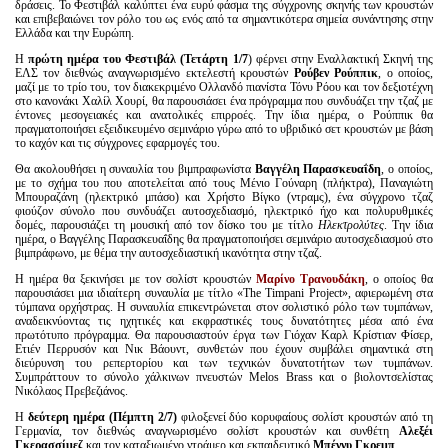
δράσεις. Το Φεστιβάλ καλύπτει ένα ευρύ φάσμα της σύγχρονης σκηνής των κρουστών
και επιβεβαιώνει τον ρόλο του ως ενός από τα σημαντικότερα σημεία συνάντησης στην
Ελλάδα και την Ευρώπη.
Η
πρώτη ημέρα του Φεστιβάλ (Τετάρτη 1/7
) φέρνει στην Εναλλακτική Σκηνή της
ΕΛΣ τον διεθνώς αναγνωρισμένο εκτελεστή κρουστών
Ρούβεν Ρούππικ
, ο οποίος,
μαζί με το τρίο του, τον διακεκριμένο Ολλανδό πιανίστα Τόνυ Ρόου και τον δεξιοτέχνη
στο κανονάκι Χαλίλ Χουρί, θα παρουσιάσει ένα πρόγραμμα που συνδυάζει την τζαζ με
έντονες μεσογειακές και ανατολικές επιρροές. Την ίδια ημέρα, ο Ρούππικ θα
πραγματοποιήσει εξειδικευμένο σεμινάριο γύρω από το υβριδικό σετ κρουστών με βάση
το καχόν και τις σύγχρονες εφαρμογές του.
Θα ακολουθήσει η συναυλία του βιμπραφωνίστα
Βαγγέλη Παρασκευαΐδη
, ο οποίος,
με το σχήμα του που αποτελείται από τους Μένιο Γούναρη (πλήκτρα), Παναγιώτη
Μπουραζάνη (ηλεκτρικό μπάσο) και Χρήστο Βίγκο (ντραμς), ένα σύγχρονο τζαζ
φιούζον σύνολο που συνδυάζει αυτοσχεδιασμό, ηλεκτρικό ήχο και πολυρυθμικές
δομές, παρουσιάζει τη μουσική από τον δίσκο του με τίτλο
Ηλεκτρολύτες
. Την ίδια
ημέρα, ο Βαγγέλης Παρασκευαΐδης θα πραγματοποιήσει σεμινάριο αυτοσχεδιασμού στο
βιμπράφωνο, με θέμα την αυτοσχεδιαστική ικανότητα στην τζαζ.
Η ημέρα θα ξεκινήσει με τον σολίστ κρουστών
Μαρίνο Τρανουδάκη
, ο οποίος θα
παρουσιάσει μια ιδιαίτερη συναυλία με τίτλο «The Timpani Project», αφιερωμένη στα
τύμπανα ορχήστρας. Η συναυλία επικεντρώνεται στον σολιστικό ρόλο των τυμπάνων,
αναδεικνύοντας τις ηχητικές και εκφραστικές τους δυνατότητες μέσα από ένα
πρωτότυπο πρόγραμμα. Θα παρουσιαστούν έργα των Γιόχαν Καρλ Κρίστιαν Φίσερ,
Ετιέν Περρυσόν και Νικ Βάουντ, συνθετών που έχουν συμβάλει σημαντικά στη
διεύρυνση του ρεπερτορίου και των τεχνικών δυνατοτήτων των τυμπάνων.
Συμπράττουν το σύνολο χάλκινων πνευστών Melos Brass και ο βιολοντσελίστας
Νικόλαος Πρεβεζιάνος.
Η
δεύτερη ημέρα (Πέμπτη 2/7)
φιλοξενεί δύο κορυφαίους σολίστ κρουστών από τη
Γερμανία, τον διεθνώς αναγνωρισμένο σολίστ κρουστών και συνθέτη
Αλεξέι
Γκερασσίμεζ
και τον καταξιωμένο ντράμερ και εκπαιδευτικό
Μπέννυ Γκρεμπ
.