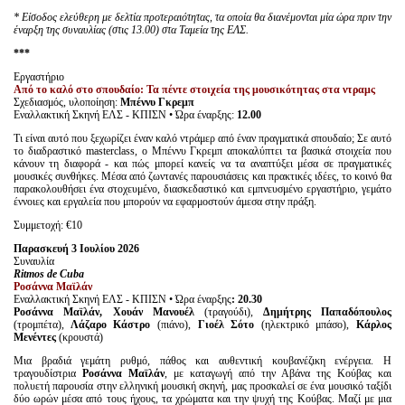
* Είσοδος ελεύθερη με δελτία προτεραιότητας, τα οποία θα διανέμονται μία ώρα πριν την
έναρξη της συναυλίας (στις 13.00) στα Ταμεία της ΕΛΣ.
***
Εργαστήριο
Από το καλό στο σπουδαίο: Τα πέντε στοιχεία της μουσικότητας στα ντραμς
Σχεδιασμός, υλοποίηση:
Μπέννυ Γκρεμπ
Εναλλακτική Σκηνή ΕΛΣ - ΚΠΙΣΝ • Ώρα έναρξης:
12.00
Τι είναι αυτό που ξεχωρίζει έναν καλό ντράμερ από έναν πραγματικά σπουδαίο; Σε αυτό
το διαδραστικό masterclass, ο Μπέννυ Γκρεμπ αποκαλύπτει τα βασικά στοιχεία που
κάνουν τη διαφορά - και πώς μπορεί κανείς να τα αναπτύξει μέσα σε πραγματικές
μουσικές συνθήκες. Μέσα από ζωντανές παρουσιάσεις και πρακτικές ιδέες, το κοινό θα
παρακολουθήσει ένα στοχευμένο, διασκεδαστικό και εμπνευσμένο εργαστήριο, γεμάτο
έννοιες και εργαλεία που μπορούν να εφαρμοστούν άμεσα στην πράξη.
Συμμετοχή: €10
Παρασκευή 3 Ιουλίου 2026
Συναυλία
Ritmos
de
Cuba
Ροσάννα Μαϊλάν
Εναλλακτική Σκηνή ΕΛΣ - ΚΠΙΣΝ • Ώρα έναρξης
: 20.30
Ροσάννα Μαϊλάν
, Χουάν Μανουέλ
(τραγούδι),
Δημήτρης Παπαδόπουλος
(τρομπέτα),
Λάζαρο Κάστρο
(πιάνο),
Γιοέλ Σότο
(ηλεκτρικό μπάσο),
Κάρλος
Μενέντες
(κρουστά)
Μια βραδιά γεμάτη ρυθμό, πάθος και αυθεντική κουβανέζικη ενέργεια. Η
τραγουδίστρια
Ροσάννα Μαϊλάν
, με καταγωγή από την Αβάνα της Κούβας και
πολυετή παρουσία στην ελληνική μουσική σκηνή, μας προσκαλεί σε ένα μουσικό ταξίδι
δύο ωρών μέσα από τους ήχους, τα χρώματα και την ψυχή της Κούβας. Μαζί με μια