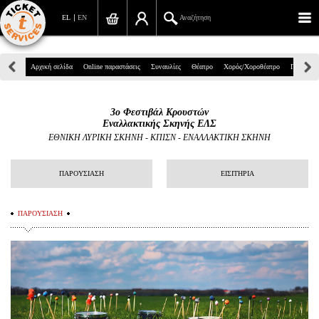
EL
EN
Αναζήτηση
Πανεπιστημίου 39, Αθήνα
Αρχική σελίδα
Online παραστάσεις
Συναυλίες
Θέατρο
Χορός/Χοροθέατρο
Παιδικά
210 7234567
3ο Φεστιβάλ Κρουστών
info@ticketservices.gr
Εναλλακτικής Σκηνής ΕΛΣ
ΕΘΝΙΚΗ ΛΥΡΙΚΗ ΣΚΗΝΗ - ΚΠΙΣΝ
-
ΕΝΑΛΛΑΚΤΙΚΗ ΣΚΗΝΗ
Αναζήτηση
ΠΑΡΟΥΣΙΑΣΗ
ΕΙΣΙΤΗΡΙΑ
Σύνδεση/Εγγραφή
Παραγγελία
ΠΑΡΟΥΣΙΑΣΗ
Αναζήτηση παραγγελίας
Προσωπικά Δεδομένα
Πληροφορίες