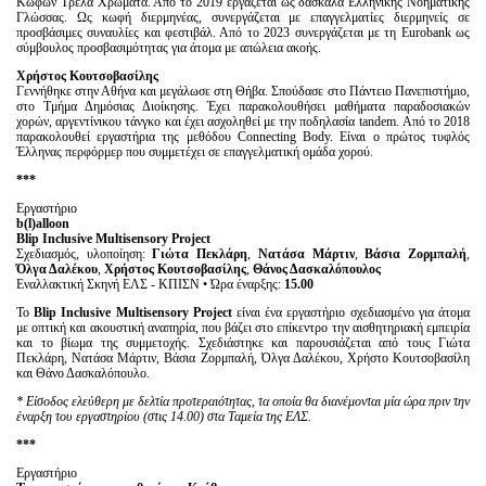
Κωφών Τρελά Χρώματα. Από το 2019 εργάζεται ως δασκάλα Ελληνικής Νοηματικής
Γλώσσας. Ως κωφή διερμηνέας, συνεργάζεται με επαγγελματίες διερμηνείς σε
προσβάσιμες συναυλίες και φεστιβάλ. Από το 2023 συνεργάζεται με τη Eurobank ως
σύμβουλος προσβασιμότητας για άτομα με απώλεια ακοής.
Χρήστος Κουτσοβασίλης
Γεννήθηκε στην Αθήνα και μεγάλωσε στη Θήβα. Σπούδασε στο Πάντειο Πανεπιστήμιο,
στο Τμήμα Δημόσιας Διοίκησης. Έχει παρακολουθήσει μαθήματα παραδοσιακών
χορών, αργεντίνικου τάνγκο και έχει ασχοληθεί με την ποδηλασία tandem. Από το 2018
παρακολουθεί εργαστήρια της μεθόδου Connecting Body. Είναι ο πρώτος τυφλός
Έλληνας περφόρμερ που συμμετέχει σε επαγγελματική ομάδα χορού.
***
Εργαστήριο
b(l)alloon
Blip Inclusive Multisensory Project
Σχεδιασμός, υλοποίηση:
Γιώτα Πεκλάρη
,
Νατάσα Μάρτιν
,
Βάσια Ζορμπαλή
,
Όλγα Δαλέκου
,
Χρήστος Κουτσοβασίλης
,
Θάνος Δασκαλόπουλος
Εναλλακτική Σκηνή ΕΛΣ - ΚΠΙΣΝ • Ώρα έναρξης:
15.00
Το
Blip
Inclusive
Multisensory
Project
είναι ένα εργαστήριο σχεδιασμένο για άτομα
με οπτική και ακουστική αναπηρία, που βάζει στο επίκεντρο την αισθητηριακή εμπειρία
και το βίωμα της συμμετοχής. Σχεδιάστηκε και παρουσιάζεται από τους Γιώτα
Πεκλάρη, Νατάσα Μάρτιν, Βάσια Ζορμπαλή, Όλγα Δαλέκου, Χρήστο Κουτσοβασίλη
και Θάνο Δασκαλόπουλο.
* Είσοδος ελεύθερη με δελτία προτεραιότητας, τα οποία θα διανέμονται μία ώρα πριν την
έναρξη του εργαστηρίου (στις 14.00) στα Ταμεία της ΕΛΣ.
***
Εργαστήριο