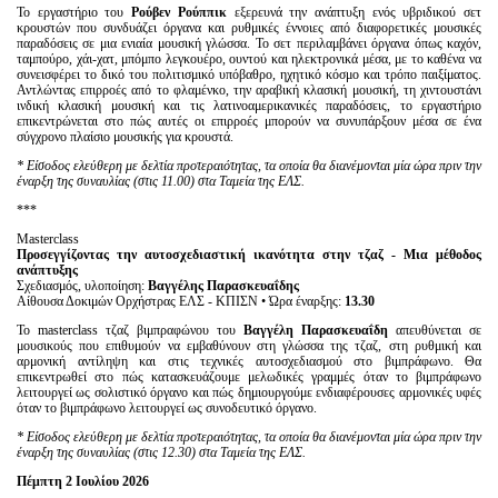
Το εργαστήριο του
Ρούβεν Ρούππικ
εξερευνά την ανάπτυξη ενός υβριδικού σετ
κρουστών που συνδυάζει όργανα και ρυθμικές έννοιες από διαφορετικές μουσικές
παραδόσεις σε μια ενιαία μουσική γλώσσα. Το σετ περιλαμβάνει όργανα όπως καχόν,
ταμπούρο, χάι-χατ, μπόμπο λεγκουέρο, ουντού και ηλεκτρονικά μέσα, με το καθένα να
συνεισφέρει το δικό του πολιτισμικό υπόβαθρο, ηχητικό κόσμο και τρόπο παιξίματος.
Αντλώντας επιρροές από το φλαμένκο, την αραβική κλασική μουσική, τη χιντουστάνι
ινδική κλασική μουσική και τις λατινοαμερικανικές παραδόσεις, το εργαστήριο
επικεντρώνεται στο πώς αυτές οι επιρροές μπορούν να συνυπάρξουν μέσα σε ένα
σύγχρονο πλαίσιο μουσικής για κρουστά.
* Είσοδος ελεύθερη με δελτία προτεραιότητας, τα οποία θα διανέμονται μία ώρα πριν την
έναρξη της συναυλίας (στις 11.00) στα Ταμεία της ΕΛΣ.
***
Masterclass
Προσεγγίζοντας την αυτοσχεδιαστική ικανότητα στην τζαζ - Μια μέθοδος
ανάπτυξης
Σχεδιασμός, υλοποίηση:
Βαγγέλης
Παρασκευαΐδης
Αίθουσα Δοκιμών Ορχήστρας ΕΛΣ - ΚΠΙΣΝ • Ώρα έναρξης:
13.30
Το masterclass τζαζ βιμπραφώνου του
Βαγγέλη Παρασκευαΐδη
απευθύνεται σε
μουσικούς που επιθυμούν να εμβαθύνουν στη γλώσσα της τζαζ, στη ρυθμική και
αρμονική αντίληψη και στις τεχνικές αυτοσχεδιασμού στο βιμπράφωνο. Θα
επικεντρωθεί στο πώς κατασκευάζουμε μελωδικές γραμμές όταν το βιμπράφωνο
λειτουργεί ως σολιστικό όργανο και πώς δημιουργούμε ενδιαφέρουσες αρμονικές υφές
όταν το βιμπράφωνο λειτουργεί ως συνοδευτικό όργανο.
* Είσοδος ελεύθερη με δελτία προτεραιότητας, τα οποία θα διανέμονται μία ώρα πριν την
έναρξη της συναυλίας (στις 12.30) στα Ταμεία της ΕΛΣ.
Πέμπτη 2 Ιουλίου 2026