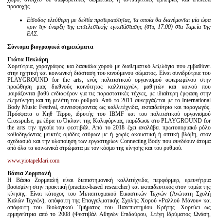
προσοχής.
Είσοδος ελεύθερη με δελτία προτεραιότητας, τα οποία θα διανέμονται μία ώρα
πριν την έναρξη της επιτελεστικής εγκατάστασης (στις 17.00) στα Ταμεία της
ΕΛΣ.
Σύντομα βιογραφικά σημειώματα
Γιώτα Πεκλάρη
Χορεύτρια, χορογράφος και δασκάλα χορού με διαθεματικό λεξιλόγιο που εμβαθύνει
στην ηχητική και κοινωνική διάσταση του κινούμενου σώματος. Είναι συνιδρύτρια του
PLAYGROUND for the arts, ενός πολιτιστικού οργανισμού αφιερωμένου στην
προώθηση μιας διεθνούς κοινότητας καλλιτεχνών, μαθητών και κοινού που
μοιράζονται βαθύ ενδιαφέρον για τις παραστατικές τέχνες, με ιδιαίτερη έμφαση στην
εξερεύνηση και τη μελέτη του ρυθμού. Από το 2011 συνεργάζεται με το International
Body Music Festival, συνεισφέροντας ως καλλιτέχνιδα, εκπαιδεύτρια και παραγωγός.
Πρόσφατα ο Κηθ Τέρρυ, ιδρυτής του IBMF και του πολιτιστικού οργανισμού
Crosspulse, με έδρα το Όκλαντ της Καλιφόρνιας, παρέδωσε στο PLAYGROUND for
the arts την ηγεσία του φεστιβάλ. Από το 2018 έχει αναλάβει πρωτοποριακό ρόλο
καθοδηγώντας μεικτές ομάδες ατόμων με ή χωρίς ακουστική ή οπτική βλάβη, στον
σχεδιασμό και την υλοποίηση των εργαστηρίων Connecting Body που συνδέουν άτομα
από όλα τα κοινωνικά στρώματα με τον κόσμο της κίνησης και του ρυθμού.
www.yiotapeklari.com
Βάσια Ζορμπαλή
Η Βάσια Ζορμπαλή είναι διεπιστημονική καλλιτέχνιδα, περφόρμερ, ερευνήτρια
βασισμένη στην πρακτική (practice-based researcher) και εκπαιδευτικός στον τομέα της
κίνησης. Είναι κάτοχος του Μεταπτυχιακού Εικαστικών Τεχνών (Ανώτατη Σχολή
Καλών Τεχνών), απόφοιτη της Επαγγελματικής Σχολής Χορού «Ραλλού Μάνου» και
απόφοιτη του Βιολογικού Τμήματος του Πανεπιστημίου Κρήτης. Χορεύει ως
ερμηνεύτρια από το 2008 (Φεστιβάλ Αθηνών Επιδαύρου, Στέγη Ιδρύματος Ωνάση,