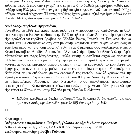
Κέρκυρας. Σκοπός του Melos Brass είναι η προώθηση της ?ουσικής δω?ατίου για
χάλκινα πνευστά ?έσα από την ερ?ηνεία έργων από το διεθνές ρεπερτόριο, καθώς και η
ενθάρρυνση Ελλήνων συνθετών για τη δη?ιουργία έργων για χάλκινα πνευστά. Μέχρι
σή?ερα, αρκετοί σύγχρονοι Έλληνες συνθέτες έχουν γράψει αξιόλογα έργα ειδικά για το
σύνολο. Μέλος στα αρχαία ελληνικά ση?αίνει ?ελωδία.
Νικόλαος-Σπυρίδων Πρεβεζιάνος
Γεννήθηκε το 1992 και έκανε νωρίς αισθητή την παρουσία του κερδίζοντας τη θέση
του Κορυφαίου Βιολοντσελίστα στην ΕΛΣ σε ηλικία μόλις 22 ετών. Προηγουμένως
είχε προλάβει να κερδίσει βραβεία σε Ελλάδα, Ρωσία, Ισπανία και Γερμανία είτε ως
σολίστ είτε με διαφορετικά σχήματα μουσικής δωματίου. Είναι συχνά καλεσμένος σε
φεστιβάλ όπου και έχει συμπράξει στη σκηνή με διακεκριμένους καλλιτέχνες όπως οι
Ξένια Γιάνκοβιτς, Αριάδνη Δασκαλάκη, 'Aντονυ Σπίρι, Τριαντάφυλλος Λιώτης, Αράμ
Μπανταλιάν και Λαρς Μπγιόρνκαιρ, καθώς επίσης εμφανίζεται συχνά ως σολίστ σε
Ελλάδα και Γερμανία έχοντας ήδη ερμηνεύσει τα περισσότερα από τα μεγάλα
κοντσέρτα του ρεπερτορίου. Τελευταία είχε την τιμή να ερμηνεύσει το κοντσέρτο του
Φρήντριχ Γκούλντα με την μπάντα πνευστών του Πανεπιστημίου Μουσικής του
Ντέτμολντ σε μια εκδήλωση για τον εορτασμό της επετείου των 75 χρόνων από την
ίδρυση του πανεπιστημίου υπό τη διεύθυνση του Φλόριαν Λούντβιχ. Αποφοίτησε από
το Πανεπιστήμιο Μουσικής του Ντέτμολντ όπου ολοκλήρωσε προπτυχιακό,
μεταπτυχιακό και Konzertexamen κύκλο σπουδών με την Ξένια Γιάνκοβιτς ενώ πριν
είχε πάρει το δίπλωμά του στην Ελλάδα με τη Μαρίνα Κισλίτσινα.
Είσοδος ελεύθερη με δελτία προτεραιότητας, τα οποία θα διανέμονται μία ώρα
πριν την έναρξη της συναυλίας (στις 18.00) στα Ταμεία της ΕΛΣ.
***
Εργαστήριο
Ανάμεσα στις παραδόσεις: Ρυθμική γλώσσα σε υβριδικό σετ κρουστών
Αίθουσα Δοκιμών Ορχήστρας ΕΛΣ - ΚΠΙΣΝ • Ώρα έναρξης:
12.00
Σχεδιασμός, υλοποίηση:
Ρούβεν Ρούππικ