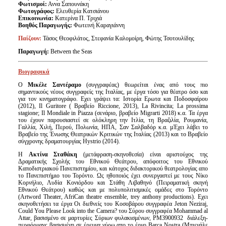
Φωτισμοί:
Αννα Σαπουνάκη
Φωτογράφος:
Ελευθερία Κατσιάνου
Επικοινωνία:
Κατερίνα Π. Τριχιά
Βοηθός Παραγωγής:
Φωτεινή Καραγιάννη
Παίζουν:
Τάσος Θεοφιλάτος, Στεφανία Καλομοίρη, Φώτης Τσοτουλίδης
Παραγωγή:
Between the Seas
Βιογραφικά
Ο
Μικέλε Σαντέραμο
(συγγραφέας) θεωρείται ένας από τους πιο
σημαντικούς νέους συγγραφείς της Ιταλίας, με έργα τόσο για θέατρο όσο και
για τον κινηματογράφο. Εχει γράψει τα: Ιστορία Ερωτα και Ποδοσφαίρου
(2012), Il Guritore ( Βραβείο Riccione, 2013), La Rivincita; La prossima
stagione; Il Mondiale in Piazza (σενάριο, βραβείο Migrarti 2018) κ.α. Τα έργα
του έχουν παρουσιαστεί σε ολόκληρη την Ιτλία, τη Βραζιλία, Ρουμανία,
Γαλλία, Χιλή, Περού, Πολωνία, ΗΠΑ, Σαν Σαλβαδόρ κ.α. µΈχει λάβει το
Βραβείο της Ένωσης Θεατρικών Κριτικών της Ιταλίας (2013) και το Βραβείο
σύγχρονης δραματουργίας Hystrio (2014).
Η
Ακτίνα Σταθάκη
(μετάφραση-σκηνοθεσία) είναι αριστούχος της
Δραματικής Σχολής του Εθνικού Θεάτρου, απόφοιτος του Εθνικού
Καποδιστριακού Πανεπιστημίου, και κάτοχος διδακτορικού θεατρολογίας απο
το Πανεπιστήμιο του Τορόντο. Ως ηθοποιός έχει συνεργαστεί με τους Νίκο
Κορνήλιο, Λυδία Κονιόρδου και Στάθη Λιβαθηνό (Πειραματική σκηνή
Εθνικού Θεάτρου) καθώς και με πολυπολιτισμικές ομάδες στο Τορόντο
(Artword Theater, AfriCan theatre ensemble, trey anthony productions). Εχει
σκηνοθετήσει τα έργα Οι διεθνείς του Κοσοβάρου συγγραφέα Jeton Neziraj,
Could You Please Look into the Camera? του Σύρου συγγραφέα Mohammad al
Attar, βασισμένο σε μαρτυρίες Σύριων φυλακισμένων, PM3900932 διάλεξη-
περφόρμανς βασισμένη σε έρευνα γύρω απο το έργο Barca Nostra (Μπιενάλε