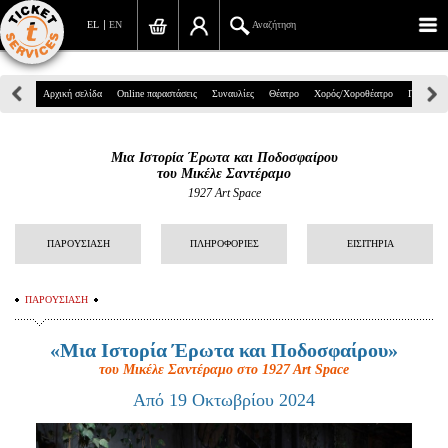
EL
EN
Αναζήτηση
Πανεπιστημίου 39, Αθήνα
Αρχική σελίδα
Online παραστάσεις
Συναυλίες
Θέατρο
Χορός/Χοροθέατρο
Παιδικά
210 7234567
Μια Ιστορία Έρωτα και Ποδοσφαίρου
info@ticketservices.gr
του Μικέλε Σαντέραμο
1927 Art Space
Αναζήτηση
ΠΑΡΟΥΣΙΑΣΗ
ΠΛΗΡΟΦΟΡΙΕΣ
ΕΙΣΙΤΗΡΙΑ
Σύνδεση/Εγγραφή
Παραγγελία
ΠΑΡΟΥΣΙΑΣΗ
Αναζήτηση παραγγελίας
«Μια Ιστορία Έρωτα και Ποδοσφαίρου»
του Μικέλε Σαντέραμο στο 1927 Αrt Space
Προσωπικά Δεδομένα
Από 19 Οκτωβρίου 2024
Πληροφορίες