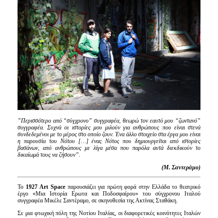
Είσοδος διαχειριστή
”Περισσότερο από “σύγχρονο” συγγραφέα, θεωρώ τον εαυτό μου “ζωντανό”
συγγραφέα. Συχνά οι ιστορίες μου μιλούν για ανθρώπους που είναι στενά
συνδεδεμένοι με το μέρος στο οποίο ζουν. Ένα άλλο στοιχείο στα έργα μου είναι
η παρουσία του Νότου […] ένας Νότος που δημιουργείται από ιστορίες
βασάνων, από ανθρώπους με λίγα μέσα που παρόλα αυτά διεκδικούν το
δικαίωμά τους να ζήσουν”.
(Μ. Σαντεράμο)
Το
1927 Art Space
παρουσιάζει για πρώτη φορά στην Ελλάδα το θεατρικό
έργο «Μια Ιστορία Ερωτα και Ποδοσφαίρου» του σύγχρονου Ιταλού
συγγραφέα Μικέλε Σαντέραμο, σε σκηνοθεσία της Ακτίνας Σταθάκη.
Σε μια φτωχική πόλη της Νοτίου Ιταλίας, οι διαφορετικές κοινότητες Ιταλών