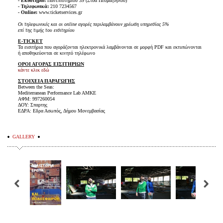
- Εκδοτήριο:
Πανεπιστημίου 39 (Στοά Πεσμαζόγλου)
- Τηλεφωνικά:
210 7234567
- Online:
www.ticketservices.gr
Οι τηλεφωνικές και οι online αγορές περιλαμβάνουν χρέωση υπηρεσίας 5%
επί της τιμής του εισιτηρίου
E-TICKET
Τα εισιτήρια που αγοράζονται ηλεκτρονικά λαμβάνονται σε μορφή PDF και εκτυπώνονται
ή αποθηκεύονται σε κινητό τηλέφωνο
ΟΡΟΙ ΑΓΟΡΑΣ ΕΙΣΙΤΗΡΙΩΝ
κάντε κλικ εδώ
ΣΤΟΙΧΕΙΑ ΠΑΡΑΓΩΓΗΣ
Between the Seas:
Mediterranean Performance Lab AMKE
ΑΦΜ: 997260054
ΔΟΥ: Σπαρτης
ΕΔΡΑ: Εδρα Ασωπός, Δήμου Μονεμβασίας
GALLERY