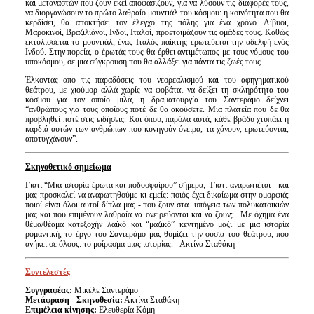
και μεταναστών που ζουν εκεί αποφασίζουν, για να λύσουν τις διαφορές τους,
να διοργανώσουν το πρώτο λαθραίο μουντιάλ του κόσμου: η κοινότητα που θα
κερδίσει, θα αποκτήσει τον έλεγχο της πόλης για ένα χρόνο. Λίβυοι,
Μαροκινοί, Βραζιλιάνοι, Ινδοί, Ιταλοί, προετοιμάζουν τις ομάδες τους. Καθώς
εκτυλίσσεται το μουντιάλ, ένας Ιταλός παίκτης ερωτεύεται την αδελφή ενός
Ινδού. Στην πορεία, ο έρωτάς τους θα έρθει αντιμέτωπος με τους νόμους του
υποκόσμου, σε μια σύγκρουση που θα αλλάξει για πάντα τις ζωές τους.
Έλκοντας απο τις παραδόσεις του νεορεαλισμού και του αφηγηματικού
θεάτρου, με χιούμορ αλλά χωρίς να φοβάται να δείξει τη σκληρότητα του
κόσμου για τον οποίο μιλά, η δραματουργία του Σαντεράμο δείχνει
“ανθρώπους για τους οποίους ποτέ δε θα ακούσετε. Μια πλατεία που δε θα
προβληθεί ποτέ στις ειδήσεις. Και όπου, παρόλα αυτά, κάθε βράδυ χτυπάει η
καρδιά αυτών των ανθρώπων που κυνηγούν όνειρα, τα χάνουν, ερωτεύονται,
αποτυγχάνουν”.
Σκηνοθετικό σημείωμα
Γιατί “Μια ιστορία έρωτα και ποδοσφαίρου” σήμερα; Γιατί αναρωτιέται - και
μας προσκαλεί να αναρωτηθούμε κι εμείς: ποιός έχει δικαίωμα στην ομορφιά;
ποιοί είναι όλοι αυτοί δίπλα μας - που ζουν στα υπόγεια των πολυκατοικιών
μας και που επιμένουν λαθραία να ονειρεύονται και να ζουν; Με όχημα ένα
θέμα/θέαμα κατεξοχήν λαϊκό και “μαζικό” κεντημένο μαζί με μια ιστορία
ρομαντική, το έργο του Σαντεράμο μας θυμίζει την ουσία του θεάτρου, που
ανήκει σε όλους: το μοίρασμα μιας ιστορίας. - Ακτίνα Σταθάκη
Συντελεστές
Συγγραφέας:
Μικέλε Σαντεράμο
Μετάφραση - Σκηνοθεσία:
Ακτίνα Σταθάκη
Επιμέλεια κίνησης:
Ελευθερία Κόμη