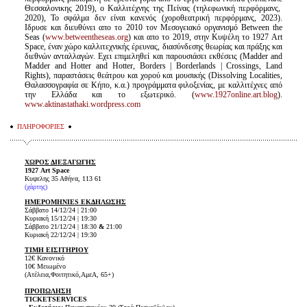
Θεσσαλονικης 2019), ο Καλλιτέχνης της Πείνας (τηλεφωνική περφόρμανς,
2020), Το σφάλμα δεν είναι κανενός (χοροθεατρική περφόρμανς, 2023).
Iδρυσε και διευθύνει απο το 2010 τον Μεσογειακό οργανισμό Between the
Seas (
www.betweentheseas.org
) και απο το 2019, στην Κυψέλη το 1927 Art
Space, έναν χώρο καλλιτεχνικής έρευνας, διασύνδεσης θεωρίας και πράξης και
διεθνών ανταλλαγών. Εχει επιμεληθεί και παρουσιάσει εκθέσεις (Madder and
Madder and Hotter and Hotter, Borders | Borderlands | Crossings, Land
Rights), παραστάσεις θεάτρου και χορού και μουσικής (Dissolving Localities,
Θαλασσογραφία σε Κήπο, κ.α.) προγράμματα φιλοξενίας, με καλλιτέχνες από
την Ελλάδα και το εξωτερικό. (
www.1927online.art.blog
).
www.aktinastathaki.wordpress.com
ΠΛΗΡΟΦΟΡΙΕΣ
ΧΩΡΟΣ ΔΙΕΞΑΓΩΓΗΣ
1927 Art Space
Κυψελης 35 Αθήνα, 113 61
(χάρτης)
ΗΜΕΡΟΜΗΝΙES ΕΚΔΗΛΩΣΗΣ
Σάββατο 14/12/24 | 21:00
Κυριακή 15/12/24 | 19:30
Σάββατο 21/12/24 | 18:30
&
21:00
Κυριακή 22/12/24 | 19:30
ΤΙΜΗ
ΕΙΣΙΤΗΡΙΟΥ
12€ Κανονικό
10€ Μειωμένο
(Ατέλεια,Φοιτητικό,ΑμεΑ, 65+)
ΠΡΟΠΩΛΗΣΗ
TICKETSERVICES