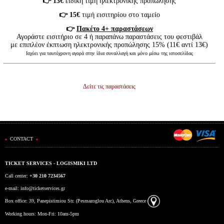
👉 13€
ειδική τιμή ηλεκτρονικής προπώλησης
👉 15€
τιμή εισιτηρίου στο ταμείο
👉
Πακέτο 4+ παραστάσεων
Αγοράστε εισιτήριο σε 4 ή παραπάνω παραστάσεις του φεστιβάλ
με επιπλέον έκπτωση ηλεκτρονικής προπώλησης 15% (11€ αντί 13€)
Ισχύει για ταυτόχρονη αγορά στην ίδια συναλλαγή και μόνο μέσω της ιστοσελίδας
Δείτε τις παραστάσεις
CONTACT
TICKET SERVICES - LOGISMIKI LTD
Call center:
+30 210 7234567
e-mail:
info@ticketservices.gr
Box office: 39, Panepistimiou Str. (Pesmazoglou Arc), Athens, Greece
Working hours: Mon-Fri: 10am-5pm