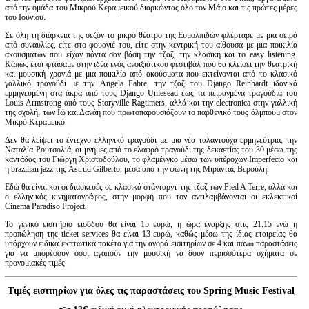
Είσοδος διαχειριστή
από την ομάδα του Μικρού Κεραμεικού διαρκώντας όλο τον Μάιο και τις πρώτες μέρες
του Ιουνίου.
Σε όλη τη διάρκεια της σεζόν το μικρό θέατρο της Ευμολπιδών φλέρταρε με μια σειρά
από συναυλίες, είτε στο φουαγιέ του, είτε στην κεντρική του αίθουσα με μια ποικιλία
ακουσμάτων που είχαν πάντα σαν βάση την τζαζ, την κλασική και το easy listening.
Κάπως έτσι φτάσαμε στην ιδέα ενός ανοιξιάτικου φεστιβάλ που θα κλείσει την θεατρική
και μουσική χρονιά με μια ποικιλία από ακούσματα που εκτείνονται από το κλασικό
γαλλικό τραγούδι με την Angela Fabre, την τζαζ του Django Reinhardt ιδανικά
ερμηνευμένη στα άκρα από τους Django Unlesead έως τα πειραγμένα τραγούδια του
Louis Armstrong από τους Storyville Ragtimers, αλλά και την electronica στην γαλλική
της σχολή, των Ιώ και Δανάη που πρωτοπαρουσιάζουν το παρθενικό τους άλμπουμ στον
Μικρό Κεραμεικό.
Δεν θα λείψει το έντεχνο ελληνικό τραγούδι με μια νέα ταλαντούχα ερμηνεύτρια, την
Ναταλία Ρουτσολιά, οι μνήμες από το ελαφρό τραγούδι της δεκαετίας του 30 μέσω της
καντάδας του Γιώργη Χριστοδούλου, το φλαμένγκο μέσω των υπέροχων Imperfecto και
η brazilian jazz της Astrud Gilberto, μέσα από την φωνή της Μιράντας Βερούλη.
Εδώ θα είναι και οι διασκευές σε κλασικά στάνταρντ της τζαζ των Pied A Terre, αλλά και
ο ελληνικός κινηματογράφος, στην μορφή που τον αντιλαμβάνονται οι εκλεκτικοί
Cinema Paradiso Project.
Το γενικό εισιτήριο εισόδου θα είναι 15 ευρώ, η ώρα έναρξης στις 21.15 ενώ η
προπώληση της ticket services θα είναι 13 ευρώ, καθώς μέσω της ίδιας εταιρείας θα
υπάρχουν ειδικά εκπτωτικά πακέτα για την αγορά εισιτηρίων σε 4 και πάνω παραστάσεις
για να μπορέσουν όσοι αγαπούν την μουσική να δουν περισσότερα σχήματα σε
προνομιακές τιμές.
Τιμές εισιτηρίων για όλες τις παραστάσεις του Spring Music Festival