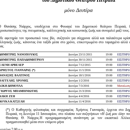
του Δημοτικού Θεάτρου Πειραιά
Είσοδος διαχειριστή
μόνο Δευτέρα
Ο Θανάσης Νιάρχος, υποδέχεται στο Φουαγιέ του Δημοτικού θεάτρου Πειραιά, δ
προσωπικότητες της πνευματικής, καλλιτεχνικής και κοινωνικής ζωής και συνομιλεί μαζί τους.
Με αφετηρία τον προσωπικό τους βίο, συζητούν για σύγχρονα αλλά και παλαιότερα κρίσι
ελληνικής ζωής, κάνοντας ένα ταξίδι μέσα στο χρόνο, επικεντρωμένο στο ταραγμένο αλλά
ας.
ΔΗΜΗΤΡΗΣ ΝΑΝΟΠΟΥΛΟΣ
Δευτέρα 23/11/2015
19:00
ΕΙΣΙΤΗΡΙ
ΔΗΜΗΤΡΗΣ ΠΑΠΑΔΗΜΗΤΡΙΟΥ
Δευτέρα 30/11/2015
19:00
ΕΙΣΙΤΗΡΙ
ΕΛΕΝΗ ΑΡΒΕΛΕΡ
Δευτέρα 7/12/2015
19:00
ΕΙΣΙΤΗΡΙ
ΧΡΗΣΤΟΣ ΓΙΑΝΝΑΡΑΣ (*)
Δευτέρα 11/1/2016
19:00
ΕΙΣΙΤΗΡΙ
ΘΑΝΑΣΗΣ ΒΑΛΤΙΝΟΣ
Δευτέρα 18/1/2016
19:00
ΕΙΣΙΤΗΡΙ
ΒΑΓΓΕΛΗΣ ΧΡΟΝΗΣ
Δευτέρα 1/2/2016
19:00
ΕΙΣΙΤΗΡΙ
ΚΙΚΗ ΔΗΜΟΥΛΑ
Δευτέρα 7/3/2016
19:00
Ματαίωση
ΓΙΩΡΓΟΣ ΜΠΑΜΠΙΝΙΩΤΗΣ
Δευτέρα 21/3/2016
19:00
ΕΙΣΙΤΗΡΙ
ΑΛΚΗ ΖΕΗ
Δευτέρα 4/4/2016
19:00
ΕΙΣΙΤΗΡΙ
ΛΟΥΚΑ ΚΑΤΣΕΛΗ
Δευτέρα 11/4/2016
19:00
ΕΙΣΙΤΗΡΙ
(*) Ο Kαθηγητής φιλοσοφίας και συγγραφέας Χρήστος Γιανναράς, έρχεται στο Δη
Πειραιά, τη Δευτέρα 11 Ιανουαρίου, στο πλαίσιο των συζητήσεων «
Η ζωή μου όλη
» πο
Θανάσης Θ. Νιάρχος.Η προγραμματισμένη συνάντηση με τον εικαστικό Αλέκ
πραγματοποιηθεί μέσα στον επόμενο μήνα
Δευτέρα 7.00 μ.μ.