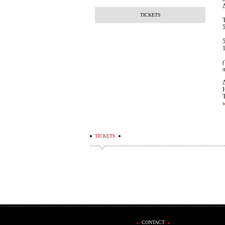
Δ
TICKETS
Τ
5
TICKETS
CONTACT