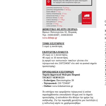
ΔΗΜΟΤΙΚΟ ΘΕΑΤΡΟ ΠΕΙΡΑΙΑ
Ηρώων Πολυτεχνείου 32, Πειραιάς
Τηλ: 2104143307, 2104143310
μ
www.dithepi.gr
ΤΙΜΗ ΕΙΣΙΤΗΡΙΟΥ
5 ευρώ η συνάντηση
ΕΚΠΤΩΤΙΚΑ ΠΑΚΕΤΑ
20 ευρώ οι 5 συναντήσεις
40 ευρώ οι 10 συναντήσες
(η αγορά των εκπτωτικών πακέτων γίνεται είτε
τηλεφωνικά στο 2107234567 είτε από τα φυσικά σημεία
προπώλησης)
ΠΡΟΠΩΛΗΣΗ ΕΙΣΙΤΗΡΙΩΝ
Ταμεία Δημοτικού Θεάτρου Πειραιά
TICKET SERVICES
- Εκδοτήριο:
Πανεπιστημίου 39
- Τηλεφωνικά:
210 7234567
- Online:
www.ticketservices.gr
Τα εισιτήρια που αγοράζονται τηλεφωνικά ή online
παραλαμβάνονται οποιαδήποτε στιγμή από τα σημεία
προπώλησης, ή κατευθείαν στο θέατρο την ημέρα της
εκδήλωσης. Για την παραλαβή χρειάζεται μια ταυτότητα ή
η πιστωτική κάρτα πυ χρησιμοποιήθηκε.