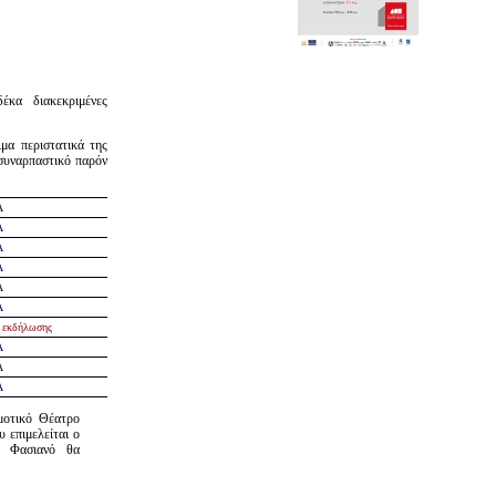
έκα διακεκριμένες
μα περιστατικά της
 συναρπαστικό παρόν
Α
Α
Α
Α
Α
Α
 εκδήλωσης
Α
Α
Α
μοτικό Θέατρο
υ επιμελείται ο
ο Φασιανό θα