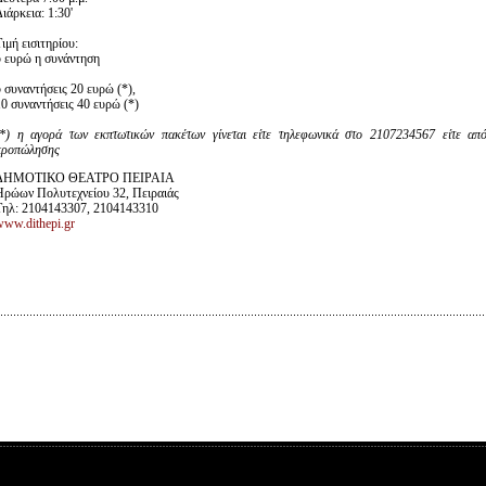
ιάρκεια: 1:30'
ιμή εισιτηρίου:
5 ευρώ η συνάντηση
 συναντήσεις 20 ευρώ (*),
10 συναντήσεις 40 ευρώ (*)
(*) η αγορά των εκπτωτικών πακέτων γίνεται είτε τηλεφωνικά στο 2107234567 είτε απ
προπώλησης
ΔΗΜΟΤΙΚΟ ΘΕΑΤΡΟ ΠΕΙΡΑΙΑ
Ηρώων Πολυτεχνείου 32, Πειραιάς
Τηλ: 2104143307, 2104143310
www.dithepi.gr