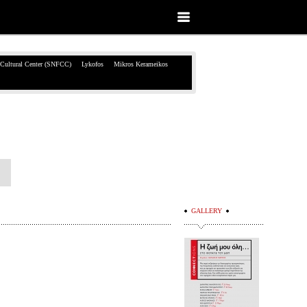
 Cultural Center (SNFCC)
Lykofos
Mikros Kerameikos
GALLERY