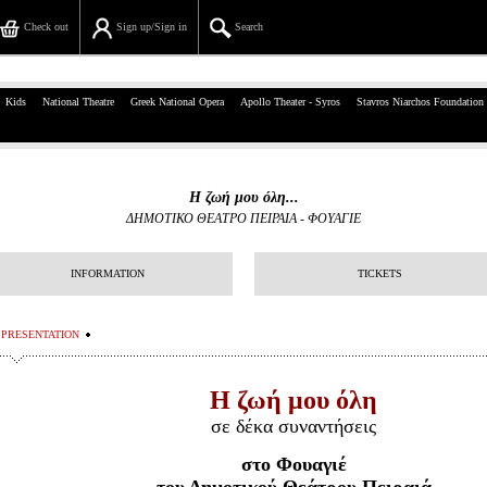
Check out
Sign up/Sign in
Search
39, Panepistimiou Str, Athens
Kids
National Theatre
Greek National Opera
Apollo Theater - Syros
Stavros Niarchos Foundation
(+30)210 7234567
info@ticketservices.gr
Η ζωή μου όλη...
ΔΗΜΟΤΙΚΟ ΘΕΑΤΡΟ ΠΕΙΡΑΙΑ - ΦΟΥΑΓΙΕ
Search
Sign up/Sign in
INFORMATION
TICKETS
Check out
PRESENTATION
Search your order
Η ζωή μου όλη
Personal Data
σε δέκα συναντήσεις
Information
στο Φουαγιέ