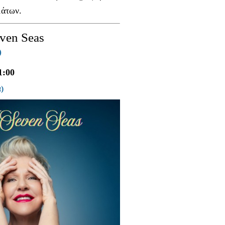
μάτων.
ven Seas
O
1:00
)