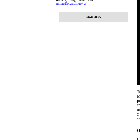
culture@olympia.gov.gr
ΕΙΣΙΤΗΡΙΑ
Τ
Μ
μ
τ
π
χ
γ
Ο
Γ