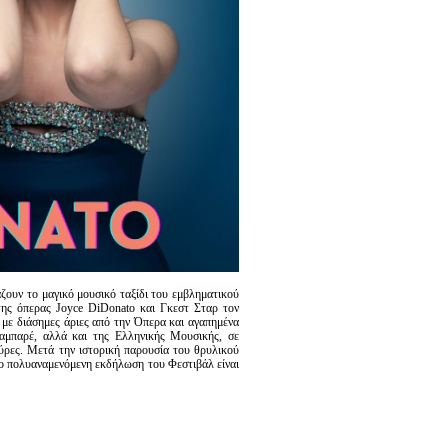
ν το μαγικό μουσικό ταξίδι του εμβληματικού
της όπερας Joyce DiDonato και Γκεστ Σταρ τον
με διάσημες άριες από την Όπερα και αγαπημένα
αμπαρέ, αλλά και της Ελληνικής Μουσικής, σε
ύρες. Μετά την ιστορική παρουσία του θρυλικού
ιο πολυαναμενόμενη εκδήλωση του Φεστιβάλ είναι