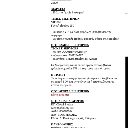
21:00
ΔΙΑΡΚΕΙΑ
120 λεπτά (χωρίς διάλειμμα)
ΤΙΜΕΣ ΕΙΣΙΤΗΡΙΩΝ
VIP 80€
Γενική είσοδος 25€
- Οι θέσεις VIP θα είναι καρέκλες μπροστά από την
ορχήστρα.
- Οι θέσεις γενικής εισόδου αφορούν θέσεις στις κερκίδες.
ΠΡΟΠΩΛΗΣΗ ΕΙΣΙΤΗΡΙΩΝ
TICKET SERVICES
- online: www.ticketservices.gr
- τηλεφωνικά: 2107234567
- εκδοτήριο: Πανεπιστημίου 39, Αθήνα
Οι τηλεφωνικές και οι online αγορές περιλαμβάνουν
χρέωση υπηρεσίας 5% επί της τιμής του εισιτηρίου
E-TICKET
Τα εισιτήρια που αγοράζονται ηλεκτρονικά λαμβάνονται
σε μορφή PDF και εκτυπώνονται ή αποθηκεύονται σε
κινητό τηλέφωνο.
ΟΡΟΙ ΑΓΟΡΑΣ ΕΙΣΙΤΗΡΙΩΝ
κάντε κλικ εδώ
ΣΤΟΙΧΕΙΑ ΠΑΡΑΓΩΓΗΣ
ΕΤΙ Global Project
Μονοπρόσωπη ΙΚΕ
ΑΦΜ: 800567264
ΔΟΥ: ΗΛΙΟΥΠΟΛΗΣ
ΕΔΡΑ: Λ. Βουλιαγμένης 47, Ελληνικό
ΠΛΗΡΟΦΟΡΙΕΣ
Βασίλης Καψής: 6979753651‬