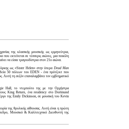
ανίας της κλασικής μουσικής ως ερμηνεύτρια,
 που εκτείνεται σε τέσσερις αιώνες, μια ποικίλη
αίνει να είσαι τραγουδίστρια στον 21ο αιώνα.
 Υόρκης ως «Sister Helen» στην όπερα
Dead Man
ιοδεία 50 πόλεων του EDEN - ένα πρότζεκτ που
υς. Αυτή τη σεζόν επαναλαμβάνει τον εμβληματικό
egie Hall, το ντεμπούτο της με την Ορχήστρα
 τους King Return, ένα residency στο Dortmund
ργο της Emily Dickinson, σε μουσική του Kevin
τορία της θρυλικής αίθουσας. Αυτή είναι η πρώτη
ὀεδρο, Μουσικό & Καλλιτεχνικό Διευθυντή της