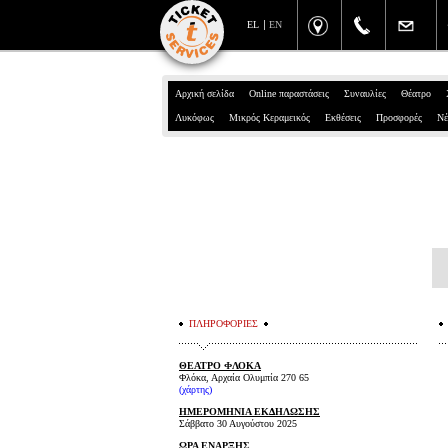
EL
EN
Αρχική σελίδα
Online παραστάσεις
Συναυλίες
Θέατρο
Λυκόφως
Μικρός Κεραμεικός
Εκθέσεις
Προσφορές
Νέ
ΠΛΗΡΟΦΟΡΙΕΣ
ΘΕΑΤΡΟ ΦΛΟΚΑ
Φλόκα, Αρχαία Ολυμπία 270 65
(χάρτης)
ΗΜΕΡΟΜΗΝΙΑ ΕΚΔΗΛΩΣΗΣ
Σάββατο 30 Αυγούστου 2025
ΩΡΑ ΕΝΑΡΞΗΣ