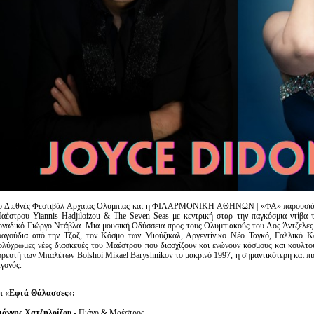
ο Διεθνές Φεστιβάλ Αρχαίας Ολυμπίας και η ΦΙΛΑΡΜΟΝΙΚΗ ΑΘΗΝΩΝ | «ΦΑ» παρουσιάζου
αέστρου Yiannis Hadjiloizou & The Seven Seas με κεντρική σταρ την παγκόσμια ντίβα 
οναδικό Γιώργο Ντάβλα. Μια μουσική Οδύσσεια προς τους Ολυμπιακούς του Λος Άντζελες 
ραγούδια από την Τζαζ, τον Κόσμο των Μιούζικαλ, Αργεντίνικο Νέο Ταγκό, Γαλλικό Κ
ολύχρωμες νέες διασκευές του Μαέστρου που διασχίζουν και ενώνουν κόσμους και κουλτο
ορευτή των Μπαλέτων Bolshoi Mikael Baryshnikov το μακρινό 1997, η σημαντικότερη και π
εγονός.
ι «Εφτά Θάλασσες»:
ιάννης Χατζηλοΐζου
- Πιάνο & Μαέστρος