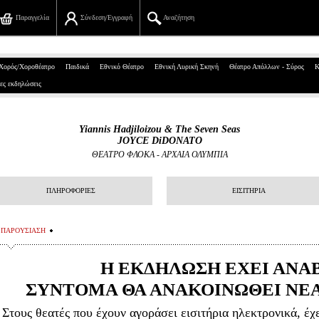
Παραγγελία
Σύνδεση/Εγγραφή
Αναζήτηση
Πανεπιστημίου 39, Αθήνα
Χορός/Χοροθέατρο
Παιδικά
Εθνικό Θέατρο
Εθνική Λυρική Σκηνή
Θέατρο Απόλλων - Σύρος
Κ
ες εκδηλώσεις
210 7234567
info@ticketservices.gr
Yiannis Hadjiloizou & The Seven Seas
JOYCE DiDONATO
Αναζήτηση
ΘΕΑΤΡΟ ΦΛΟΚΑ - ΑΡΧΑΙΑ ΟΛΥΜΠΙΑ
Σύνδεση/Εγγραφή
ΠΛΗΡΟΦΟΡΙΕΣ
ΕΙΣΙΤΗΡΙΑ
Παραγγελία
ΠΑΡΟΥΣΙΑΣΗ
Αναζήτηση παραγγελίας
Η ΕΚΔΗΛΩΣΗ ΕΧΕΙ ΑΝΑ
Προσωπικά Δεδομένα
ΣΥΝΤΟΜΑ ΘΑ ΑΝΑΚΟΙΝΩΘΕΙ ΝΕ
Πληροφορίες
Στους θεατές που έχουν αγοράσει εισιτήρια ηλεκτρονικά, έχ