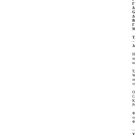
Γ
Δ
G
Δ
Β
Γ
Μ
Τ
J
Η
π
κ
Έ
W
σ
τ
Ο
C
K
P
Φ
τ
Φ
Y