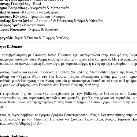
ιάννης Γεωργιάδης
- Βιολί
ήμος Βουγιούκας
- Ακορντεόν & Μπαντονεόν
ilad Atzmon
- Κλαρινέτο και Σαξόφωνα
ιονύσης Κόκολης
- Τρομπέτα και Φλικόρνο
ασίλης Κετεντζόγλου
- Ακουστική & Ηλεκτρική Κιθάρα & Κιθαρόνι
ιώργος
Αρνής
- Κοντραμπάσο
άριος Νικολάου
- Ντραμς & Κρουστά
ραγούδι:
Joyce DiDonato & Γιώργος Ντάβλας
oyce DiDonato
 πολυβραβευμένη με Grammy Joyce Didonato έχει σκαρφαλώσει στην κορυφή της βιομηχ
αραγωγός, δασκάλα και ένθερμη υποστηρίκτρια των τεχνών εδώ και χρόνια. Με ένα ρεπερτόριο
αι εξαιρετικά αναγνωρισμένη δισκογραφία με κορυφαία έργα, η τέχνη της έχει καθορίσει τι σημ
χοντας ανοίξει και κλείσει πρόσφατα τη σεζόν 2023/24 της Metropolitan Opera της Νέας
alking
και «Virginia Wolf» στο The Hours, η Joyce ολοκλήρωσε επίσης μια τριετή περ
υνδύαζε μια δεξιοτεχνική συναυλιακή εμπειρία με αφοσιωμένο εκπαιδευτικό έργο σε 4 ηπείρο
ης ρόλο ως «Ειρήνης» στο Theodora στο Theatro Real της Μαδρίτης.
ι εμφανίσεις της σε συναυλίες συνεχίζονται με την Philadelphia Orchestra στο Carn
oncertgebouw, μια ευρωπαϊκή περιοδεία me ρεσιτάλ, μια Χριστουγενιάτικη περιοδεία με
onzerthaus, όπως και την ηχογράφηση ενός νέου τολμηρού άλμπουμ γύρω από το ποιητικό έ
uts.
έτος, η Joyce λαμβάνει το έγκριτο βραβείο Concertgebouw, μόλις η 14η παραλήπτης στην ισ
ης συνεργασία με τον Μαέστρο, Πιανίστα και Συνθέτη Γιάννη Χατζηλοΐζου, Ιδρυτκό Πρ
ιλαρμονικής Αθηνών | «ΦΑ».
iannis Hadjiloizou