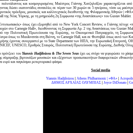
 πολυτάλαντος και κοσμογυρισμένος Μαέστρος Γιάννης Χατζηλοΐζου χαρακτηρίζεται από
χοντας δώσει εκατοντάδες συναυλίες σε πέραν των 30 χωρών σε 5 ηπείρους, τόσο ως μαέστρος
δρυτικός πρόεδρος, μουσικός και καλλιτεχνικός διευθυντής της Φιλαρμονικής Αθηνών | «ΦΑ
all της Νέας Υόρκης, με τη μνημειώδη 2η Συμφωνια «της Αναστάσεωνς» του Gustav Mahler.
Eντυπωσιακός» όπως έχει εξυμνηθεί από το New York Concert Review, ο Γιάννης πέτυχε «
ποχών στο Carnegie Hall», διευθύνοντας τη Συμφωνία Αρ. 2 της Αναστάσεως του Gustav Mah
πό την Πολιτιστική Πρωτεύουσα της Ευρώπης, το Οικουμενικό Πατριαρχείο, τη Συμφωνι
έατρα όπως το Musikverein στη Βιέννη, το Carnegie Hall, και σε Φεστιβάλ όπως αυτό των Κα
ιρήνης έχοντας συνεργαστεί με το State Department των ΗΠΑ, την Ευρωπαϊκή Επιτροπή, ΟΗ
NICEF, UNESCO, Ερυθρός Σταυρός, Πολιτιστική Πρωτεύουσα της Ευρώπης, Διεθνής Ολυμπ
ο πρότζεκτ του
Yiannis Hadjiloizou & The Seven Seas
έχει ως στόχο να γεφυρώσει το χάσμ
ης σύμπραξης βιρτουόζων μουσικών και εξέχοντων προσωπικοτήτων διαφορετικών εθνικοτήτω
να ευρύ και παγκόσμιο ρεπερτοριακό φάσμα.
Social media
Yiannis Hadjiloizou
|
Athens Philharmonic | «ΦΑ»
|
Acropoli
ΔΗΜΟΣ ΑΡΧΑΙΑΣ ΟΛΥΜΠΙΑΣ
|
Joyce DiDonato
|
Ge