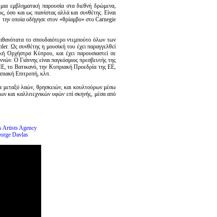
 μια εμβληματική παρουσία στα διεθνή δρώμενα,
, όσο και ως πιανίστας αλλά και συνθέτης. Είναι
» την οποία οδήγησε στον «θρίαμβο» στο Carnegie
πιθανότατα το σπουδαιότερο ντεμπούτο όλων των
ler. Ως συνθέτης η μουσική του έχει παραγγελθεί
κή Ορχήστρα Κύπρου, και έχει παρουσιαστεί σε
ννών. Ο Γιάννης είναι παγκόσμιος πρεσβευτής της
Ε, το Βατικανό, την Κυπριακή Προεδρία της ΕΕ,
ιακή Επιτροπή, κλπ.
α μεταξύ λαών, θρησκειών, και κουλτούρων μέσω
ν και καλλιτεχνικών υφών επί σκηνής, μέσα από
s Artists Agency
orge Davlas