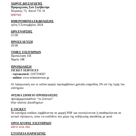
ΧΩΡΟΣ ΔΙΕΞΑΓΩΓΗΣ
Προμαχώνας Σαν Σαλβατόρε
Πειραιώς 73, Χανιά 731 31
(
χάρτης
)
ΗΜΕΡΟΜΗΝΙΑ ΕΚΔΗΛΩΣΗΣ
τρίτη 3 Σεπτεμβρίου 2024
ΩΡΑ ΕΝΑΡΞΗΣ
21:00
ΠΡΟΣΕΛΕΥΣΗ
20:00
ΤΙΜΕΣ ΕΙΣΙΤΗΡΙΩΝ
Προπώληση 15€
Ταμείο 18€
ΠΡΟΠΩΛΗΣΗ
TICKET SERVICES
-
τηλεφωνικά:
2107234567
-
online:
www.ticketservices.gr
Οι τηλεφωνικές και οι online αγορές περιλαμβάνουν χρέωση υπηρεσίας 5% επί της τιμής του
εισιτηρίου
ΦΥΣΙΚΑ ΣΗΜΕΙΟ ΠΡΟΠΩΛΗΣΗΣ
Αρτοζαχαροπλαστείο “το Σπιτικό”
στην πλατεία Δικαστηρίων
E-TICKET
Τα εισιτήρια εισόδου λαμβάνονται σε μορφή PDF και εκτυπώνονται ή αποθηκεύονται σε
κινητό τηλέφωνο, ώστε να εισέλθετε στο χώρο της εκδήλωσης απευθείας με αυτά
ΟΡΟΙ ΑΓΟΡΑΣ ΕΙΣΙΤΗΡΙΩΝ
κάντε κλικ εδώ
ΣΤΟΙΧΕΙΑ ΠΑΡΑΓΩΓΗΣ