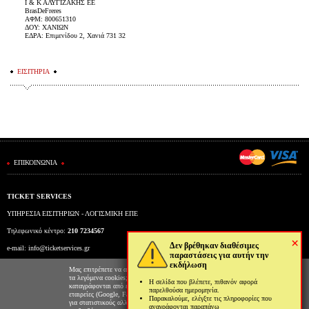
Ι & Κ ΑΛΥΓΙΖΑΚΗΣ ΕΕ
BrasDeFreres
ΑΦΜ: 800651310
ΔΟΥ: ΧΑΝΙΩΝ
ΕΔΡΑ: Επιμενίδου 2, Χανιά 731 32
ΕΙΣΙΤΗΡΙΑ
ΕΠΙΚΟΙΝΩΝΙΑ
TICKET SERVICES
ΥΠΗΡΕΣΙΑ ΕΙΣΙΤΗΡΙΩΝ - ΛΟΓΙΣΜΙΚΗ ΕΠΕ
Τηλεφωνικό κέντρο:
210 7234567
×
Δεν βρέθηκαν διαθέσιμες
e-mail:
info@ticketservices.gr
παραστάσεις για αυτήν την
εκδήλωση
Εκδοτήριο: Πανεπιστημίου 39 (Στοά Πεσμαζόγλου), Αθήνα
Μας επιτρέπετε να αποθηκεύουμε στον φυλλομετρητή σας
τα λεγόμενα cookies; Με αυτόν τον τρόπο θα
Η σελίδα που βλέπετε, πιθανόν αφορά
Ώρες λειτουργίας εκδοτηρίου: Δευ-Παρ: 9πμ-5μμ
καταγράφονται από εμάς και τρίτες συνεργαζόμενες
παρελθούσα ημερομηνία.
εταιρείες (Google, Facebook κτλ) στοιχεία επισκεψιμότητας
Παρακαλούμε, ελέγξτε τις πληροφορίες που
για στατιστικούς αλλά και διαφημιστικούς λόγους. Μπορείτε
αναγράφονται παραπάνω