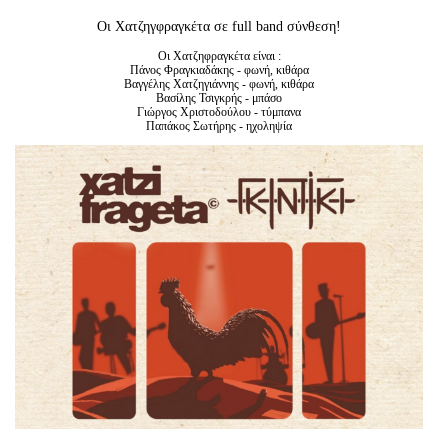
Είσοδος διαχειριστή
Οι Χατζηγφραγκέτα σε full band σύνθεση!
Οι Χατζηφραγκέτα είναι :
Πάνος Φραγκιαδάκης - φωνή, κιθάρα
Βαγγέλης Χατζηγιάννης - φωνή, κιθάρα
Βασίλης Τσιγκρής - μπάσο
Γιώργος Χριστοδούλου - τύμπανα
Παπάκος Σωτήρης - ηχοληψία