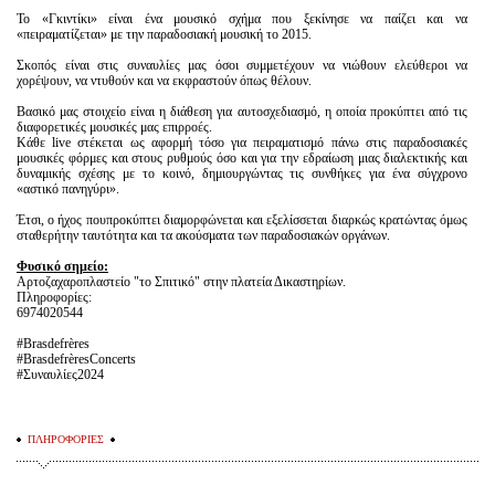
Το «Γκιντίκι» είναι ένα μουσικό σχήμα που ξεκίνησε να παίζει και να
«πειραματίζεται» με την παραδοσιακή μουσική το 2015.
Σκοπός είναι στις συναυλίες μας όσοι συμμετέχουν να νιώθουν ελεύθεροι να
χορέψουν, να ντυθούν και να εκφραστούν όπως θέλουν.
Βασικό μας στοιχείο είναι η διάθεση για αυτοσχεδιασμό, η οποία προκύπτει από τις
διαφορετικές μουσικές μας επιρροές.
Κάθε live στέκεται ως αφορμή τόσο για πειραματισμό πάνω στις παραδοσιακές
μουσικές φόρμες και στους ρυθμούς όσο και για την εδραίωση μιας διαλεκτικής και
δυναμικής σχέσης με το κοινό, δημιουργώντας τις συνθήκες για ένα σύγχρονο
«αστικό πανηγύρι».
Έτσι, ο ήχος πουπροκύπτει διαμορφώνεται και εξελίσσεται διαρκώς κρατώντας όμως
σταθερήτην ταυτότητα και τα ακούσματα των παραδοσιακών οργάνων.
Φυσικό σημείο:
Αρτοζαχαροπλαστείο "το Σπιτικό" στην πλατεία Δικαστηρίων.
Πληροφορίες:
6974020544
#Brasdefrères
#BrasdefrèresConcerts
#Συναυλίες2024
ΠΛΗΡΟΦΟΡΙΕΣ