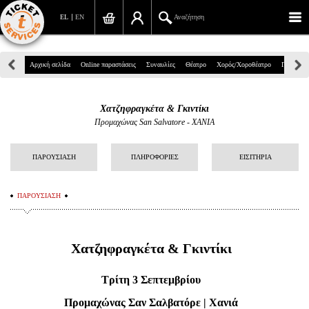
EL
EN
Αναζήτηση
Πανεπιστημίου 39, Αθήνα
Αρχική σελίδα
Online παραστάσεις
Συναυλίες
Θέατρο
Χορός/Χοροθέατρο
Παιδικά
210 7234567
Χατζηφραγκέτα & Γκιντίκι
info@ticketservices.gr
Προμαχώνας San Salvatore - ΧΑΝΙΑ
Αναζήτηση
ΠΑΡΟΥΣΙΑΣΗ
ΠΛΗΡΟΦΟΡΙΕΣ
ΕΙΣΙΤΗΡΙΑ
Σύνδεση/Εγγραφή
ΠΑΡΟΥΣΙΑΣΗ
Παραγγελία
Αναζήτηση παραγγελίας
Χατζηφραγκέτα & Γκιντίκι
Προσωπικά Δεδομένα
Τρίτη 3 Σεπτεμβρίου
Πληροφορίες
Προμαχώνας Σαν Σαλβατόρε | Χανιά