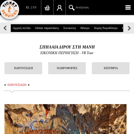
EL
EN
Αναζήτηση
Πανεπιστημίου 39, Αθήνα
Αρχική σελίδα
Online παραστάσεις
Συναυλίες
Θέατρο
Χορός/Χοροθέατρο
Παιδικά
210 7234567
ΣΠΗΛΑΙΑ ΔΙΡΟΥ ΣΤΗ ΜΑΝΗ
info@ticketservices.gr
EIKONIKH ΠΕΡΙΗΓΗΣΗ - VR Tour
Αναζήτηση
ΠΑΡΟΥΣΙΑΣΗ
ΠΛΗΡΟΦΟΡΙΕΣ
ΕΙΣΙΤΗΡΙΑ
Σύνδεση/Εγγραφή
ΠΑΡΟΥΣΙΑΣΗ
Παραγγελία
Αναζήτηση παραγγελίας
Προσωπικά Δεδομένα
Πληροφορίες