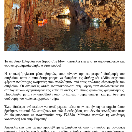
Είσοδος διαχειριστή
Το σπήλαιο Βλυχάδα του Διρού στη Μάνη αποτελεί ένα από τα σημαντικότερα και
ωραιότερα λιμναία σπήλαια στον κόσμο!
Η επίσκεψή γίνεται μέσω βαρκών, που κάνουν την περιμετρική διαδρομή του
σπηλαίου, όπου ο επισκέπτης μπορεί να θαυμάσει τις διαδοχικές «Αίθουσες» που
φέρουν αντίστοιχες ονομασίες που αποδόθηκαν από τους πρώτους εξερευνητές του
σπηλαίου. Οι ονομασίες αυτές ανταποκρίνονται στη μορφή των σταλακτικών και
σταλαγμιτικών σχηματισμών της κάθε αίθουσας και στους φυσικούς χρωματισμούς.
Παράλληλα μετά την αποβίβαση από το λιμναίο τμήμα υπάρχει και μια δεύτερη
διαδρομή που καλύπτει χερσαίο τμήμα.
Έχει ιδιαίτερο ενδιαφέρον να αναζητήσετε μέσα στην περιήγηση τα σημεία όπου
βρέθηκαν τα απολιθώματα ζώων και ειδικά ενός ζώου, που δεν θα φαντάζεστε ποτέ
ότι θα μπορούσε να ανακαλυφθεί στην Ελλάδα. Μάλιστα αποτελεί τη νοτιότερη
καταγραφή του στην Ευρώπη!
Αποτελεί ένα από τα πιο προβεβλημένα Σπήλαια σε όλο τον κόσμο με μοναδική
απήχηση στο εξωτερικό, καθώς εκατοντάδες χιλιάδες επισκεπτών το επισκέπτονται