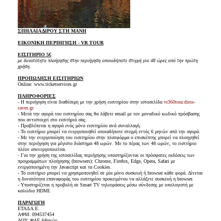
ΣΠΗΛΑΙΑ ΔΙΡΟΥ ΣΤΗ ΜΑΝΗ
ΕΙΚΟΝΙΚΗ ΠΕΡΙΗΓΗΣΗ - VR TOUR
ΕΙΣΙΤΗΡΙΟ 5€
με δυνατότητα πλοήγησης στην περιήγηση οποιαδήποτε στιγμή για 48 ώρες από την πρώτη
χρήση.
ΠΡΟΠΩΛΗΣΗ ΕΙΣΙΤΗΡΙΩΝ
Online: www.ticketservices.gr
ΠΛΗΡΟΦΟΡΙΕΣ
- Η περιήγηση είναι διαθέσιμη με την χρήση εισιτηρίου στην ιστοσελίδα
vr360tour.diros-
caves.gr
- Μετά την αγορά του εισιτηρίου σας θα λάβετε email με τον μοναδικό κωδικό πρόσβασης
που αντιστοιχεί στο εισιτήριό σας.
- Προβλέπεται η αγορά ενός μόνο εισιτηρίου ανά συναλλαγή.
- Το εισιτήριο μπορεί να ενεργοποιηθεί οποιαδήποτε στιγμή εντός 6 μηνών από την αγορά.
- Με την ενεργοποίηση του εισιτηρίου στην πλατφόρμα ο επισκέπτης μπορεί να πλοηγηθεί
στην περιήγηση για μέγιστο διάστημα 48 ωρών. Με το πέρας των 48 ωρών, το εισιτήριο
πλέον απενεργοποιείται.
- Για την χρήση της ιστοσελίδας περιήγησης υποστηρίζονται οι πρόσφατες εκδόσεις των
προγραμμάτων πλοήγησης (browsers): Chrome, Firefox, Edge, Opera, Safari με
ενεργοποιημένη την Javascript και τα Cookies.
- Το εισιτήριο μπορεί να χρησιμοποιηθεί σε μία μόνο συσκευή ή browser κάθε φορά. Δίνεται
η δυνατότητα επαναφοράς του εισιτηρίου προκειμένου να αλλάξετε συσκευή η browser.
- Υποστηρίζεται η προβολή σε Smart TV τηλεοράσεις μέσω σύνδεσης με υπολογιστή με
καλώδιο HDMI.
ΠΑΡΑΓΩΓΗ
ΕΤΑΔ Α.Ε.
ΑΦΜ: 094537454
ΔΟΥ: ΦΑΕ Αθηνών