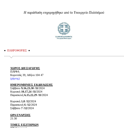
Η παράσταση επιχορηγήθηκε από το Υπουργείο Πολιτισμού
ΠΛΗΡΟΦΟΡΙΕΣ
ΧΩΡΟΣ ΔΙΕΞΑΓΩΓΗΣ
ΠΛΥΦΑ
Κορυτσάς 39, Αθήνα 104 47
(
χάρτης
)
ΗΜΕΡΟΜΗΝΙΕΣ ΕΚΔΗΛΩΣΗΣ
Σάββατο
9,16,23,30 /11/
2024
Κυριακή
10,17,24 /11/
2024
Παρασκευή
6,
15,22,29 /11/
2024
Κυριακή
1,8 /12/
2024
Παρασκευή
6 /12
/2024
Σάββατο
7 /12/
2024
ΩΡΑ ΕΝΑΡΞΗΣ
21:30
ΤΙΜΕΣ ΕΙΣΙΤΗΡΙΩΝ