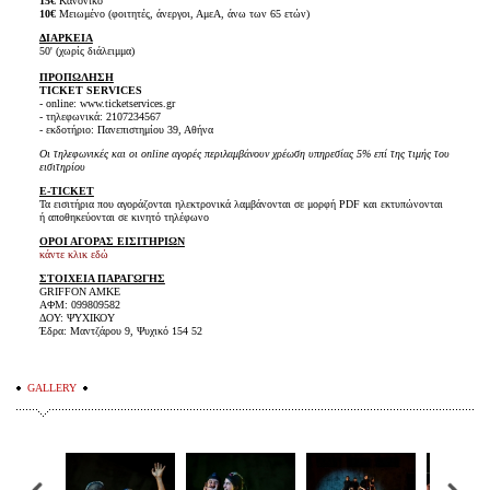
15€
Κανονικό
10€
Μειωμένο (φοιτητές, άνεργοι, ΑμεΑ, άνω των 65 ετών)
ΔΙΑΡΚΕΙΑ
50' (χωρίς διάλειμμα)
ΠΡΟΠΩΛΗΣΗ
TICKET SERVICES
- online: www.ticketservices.gr
- τηλεφωνικά: 2107234567
- εκδοτήριο: Πανεπιστημίου 39, Αθήνα
Οι τηλεφωνικές και οι online αγορές περιλαμβάνουν χρέωση υπηρεσίας 5% επί της τιμής του
εισιτηρίου
E-TICKET
Τα εισιτήρια που αγοράζονται ηλεκτρονικά λαμβάνονται σε μορφή PDF και εκτυπώνονται
ή αποθηκεύονται σε κινητό τηλέφωνο
ΟΡΟΙ ΑΓΟΡΑΣ ΕΙΣΙΤΗΡΙΩΝ
κάντε κλικ εδώ
ΣΤΟΙΧΕΙΑ ΠΑΡΑΓΩΓΗΣ
GRIFFON AMKE
ΑΦΜ: 099809582
ΔΟΥ: ΨΥΧΙΚΟΥ
Έδρα: Μαντζάρου 9, Ψυχικό 154 52
GALLERY