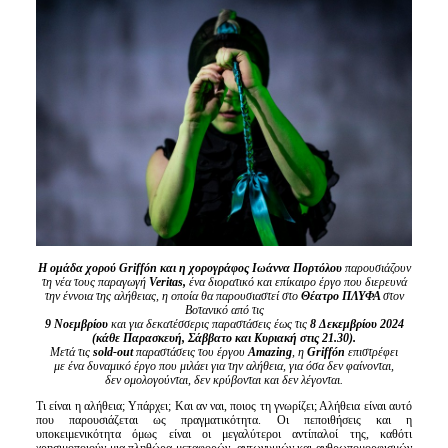
Είσοδος διαχειριστή
Η ομάδα χορού Griffón και η χορογράφος Ιωάννα Πορτόλου
παρουσιάζουν
τη νέα τους παραγωγή
Veritas
,
ένα διορατικό και επίκαιρο έργο που διερευνά
την έννοια της αλήθειας, η οποία θα παρουσιαστεί στο
Θέατρο ΠΛΥΦΑ
στον
Βοτανικό από τις
9 Νοεμβρίου
και για δεκατέσσερις παραστάσεις έως τις
8 Δεκεμβρίου 2024
(κάθε Παρασκευή, Σάββατο και Κυριακή στις 21.30).
Μετά τις
sold-out
παραστάσεις του έργου
Amazing
, η
Griffón
επιστρέφει
με ένα δυναμικό έργο που μιλάει για την αλήθεια, για όσα δεν φαίνονται,
δεν ομολογούνται, δεν κρύβονται και δεν λέγονται.
Τι είναι η αλήθεια; Υπάρχει; Και αν ναι, ποιος τη γνωρίζει; Αλήθεια είναι αυτό
που παρουσιάζεται ως πραγματικότητα. Οι πεποιθήσεις και η
υποκειμενικότητα όμως είναι οι μεγαλύτεροι αντίπαλοί της, καθότι