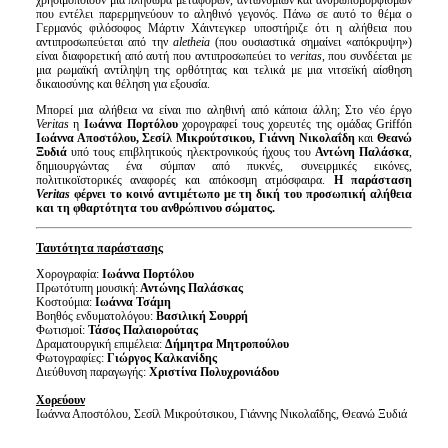
χρησιμοποιούν μια πληθώρα μεταφορών, αντωνυμιών και ανθρωπομορφισμών
που εντέλει παρερμηνεύουν το αληθινό γεγονός. Πάνω σε αυτό το θέμα ο
Γερμανός φιλόσοφος Μάρτιν Χάιντεγκερ υποστήριζε ότι η αλήθεια που
αντιπροσωπεύεται από την
aletheia
(που ουσιαστικά σημαίνει «απόκρυψη»)
είναι διαφορετική από αυτή που αντιπροσωπεύει το
veritas
, που συνδέεται με
μια ρωμαϊκή αντίληψη της ορθότητας και τελικά με μια νιτσεϊκή αίσθηση
δικαιοσύνης και θέληση για εξουσία.
Μπορεί μια αλήθεια να είναι πιο αληθινή από κάποια άλλη; Στο νέο έργο
Veritas
η
Ιωάννα Πορτόλου
χορογραφεί τους χορευτές της ομάδας Griffón
Ιωάννα Αποστόλου, Σεσίλ Μικρούτσικου, Γιάννη Νικολαΐδη
και
Θεανώ
Ξυδιά
υπό τους επιβλητικούς ηλεκτρονικούς ήχους του
Αντώνη Παλάσκα
,
δημιουργώντας ένα σύμπαν από πυκνές, συνειρμικές εικόνες,
πολιτικοϊστορικές αναφορές και απόκοσμη ατμόσφαιρα.
Η παράσταση
Veritas
φέρνει το κοινό αντιμέτωπο με τη δική του προσωπική αλήθεια
και τη φθαρτότητα του ανθρώπινου σώματος.
Ταυτότητα παράστασης
Χορογραφία:
Ιωάννα Πορτόλου
Πρωτότυπη μουσική:
Αντώνης Παλάσκας
Κοστούμια:
Ιωάννα Τσάμη
Βοηθός ενδυματολόγου:
Βασιλική Σουρρή
Φωτισμοί:
Τάσος Παλαιορούτας
Δραματουργική επιμέλεια:
Δήμητρα Μητροπούλου
Φωτογραφίες:
Γιώργος Καλκανίδης
Διεύθυνση παραγωγής:
Χριστίνα Πολυχρονιάδου
Χορεύουν
Ιωάννα Αποστόλου, Σεσίλ Μικρούτσικου, Γιάννης Νικολαΐδης, Θεανώ Ξυδιά