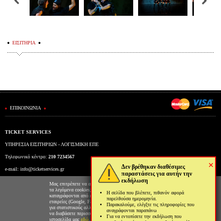
ΕΙΣΙΤΗΡΙΑ
ΕΠΙΚΟΙΝΩΝΙΑ
TICKET SERVICES
ΥΠΗΡΕΣΙΑ ΕΙΣΙΤΗΡΙΩΝ - ΛΟΓΙΣΜΙΚΗ ΕΠΕ
Τηλεφωνικό κέντρο:
210 7234567
×
Δεν βρέθηκαν διαθέσιμες
e-mail:
info@ticketservices.gr
παραστάσεις για αυτήν την
εκδήλωση
Εκδοτήριο: Πανεπιστημίου 39 (Στοά Πεσμαζόγλου), Αθήνα
Μας επιτρέπετε να αποθηκεύουμε στον φυλλομετρητή σας
τα λεγόμενα cookies; Με αυτόν τον τρόπο θα
Η σελίδα που βλέπετε, πιθανόν αφορά
Ώρες λειτουργίας εκδοτηρίου: Δευ-Παρ: 9πμ-5μμ
καταγράφονται από εμάς και τρίτες συνεργαζόμενες
παρελθούσα ημερομηνία.
εταιρείες (Google, Facebook κτλ) στοιχεία επισκεψιμότητας
Παρακαλούμε, ελέγξτε τις πληροφορίες που
για στατιστικούς αλλά και διαφημιστικούς λόγους. Μπορείτε
αναγράφονται παραπάνω
να διαβάσετε περισσότερα για την χρήση cookies από την
Για να εντοπίσετε την εκδήλωση που
ιστοσελίδα μας
εδώ
.