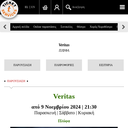
EL
EN
Αναζήτηση
Πανεπιστημίου 39, Αθήνα
Αρχική σελίδα
Online παραστάσεις
Συναυλίες
Θέατρο
Χορός/Χοροθέατρο
Παιδικά
210 7234567
Veritas
info@ticketservices.gr
ΠΛΥΦΑ
Αναζήτηση
ΠΑΡΟΥΣΙΑΣΗ
ΠΛΗΡΟΦΟΡΙΕΣ
ΕΙΣΙΤΗΡΙΑ
Σύνδεση/Εγγραφή
ΠΑΡΟΥΣΙΑΣΗ
Παραγγελία
Veritas
Αναζήτηση παραγγελίας
από 9 Νοεμβρίου 2024 | 21:30
Προσωπικά Δεδομένα
Παρασκευή | Σάββατο | Κυριακή
Πληροφορίες
Πλύφα