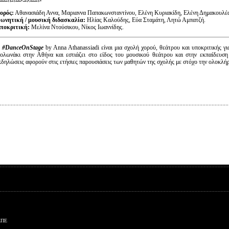
ορός:
Αθανασιάδη Αννα, Μαριαννα Παπακωνσταντίνου, Ελένη Κυριακίδη, Ελένη Δημακουλέ
ωνητική / μουσική διδασκαλία:
Ηλίας Καλούδης, Εύα Ʃταμάτη, Λητώ Αμπατζή.
ποκριτική:
Μελίνα Ντούσικου, Νίκος Ιωαννίδης.
Η
#DanceOnStage
by Anna Athanassiadi είναι μια σχολή χορού, θεάτρου και υποκριτικής γι
ολωνάκι στην Αθήνα και εστιάζει στο είδος του μουσικού θεάτρου και στην εκπαίδευσ
κδηλώσεις αφορούν στις ετήσιες παρουσιάσεις των μαθητών της σχολής με στόχο την ολοκλή
ΕΠΕ