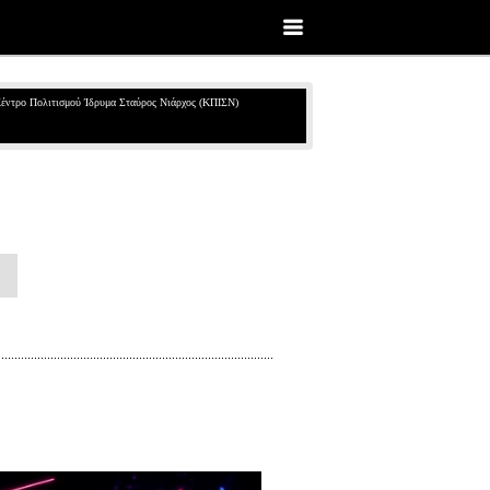
έντρο Πολιτισμού Ίδρυμα Σταύρος Νιάρχος (ΚΠΙΣΝ)