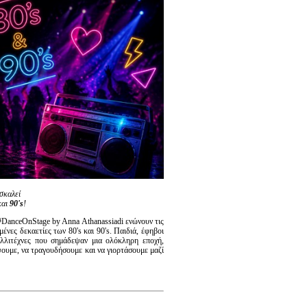
σκαλεί
αι
90's
!
 #DanceOnStage by Anna Athanassiadi ενώνουν τις
ένες δεκαετίες των 80's και 90's. Παιδιά, έφηβοι
αλλιτέχνες που σημάδεψαν μια ολόκληρη εποχή,
ψουμε, να τραγουδήσουμε και να γιορτάσουμε μαζί