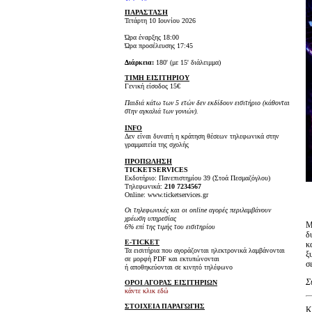
ΠΑΡΑΣΤΑΣΗ
Τετάρτη 10 Ιουνίου 2026
Ώρα έναρξης 18:00
Ώρα προσέλευσης 17:45
Διάρκεια:
180' (με 15' διάλειμμα)
ΤΙΜΗ ΕΙΣΙΤΗΡΙΟΥ
Γενική είσοδος 15€
Παιδιά κάτω των 5 ετών δεν εκδίδουν εισιτήριο (κάθονται
στην αγκαλιά των γονιών).
INFO
Δεν είναι δυνατή η κράτηση θέσεων τηλεφωνικά στην
γραμματεία της σχολής
ΠΡΟΠΩΛΗΣΗ
TICKET
SERVICES
Εκδοτήριο: Πανεπιστημίου 39 (Στοά Πεσμαζόγλου)
Τηλεφωνικά:
210 7234567
Online: www.ticketservices.gr
Οι τηλεφωνικές και οι online αγορές περιλαμβάνουν
χρέωση υπηρεσίας
Μ
6% επί της τιμής του εισιτηρίου
δ
E-TICKET
κ
Τα εισιτήρια που αγοράζονται ηλεκτρονικά λαμβάνονται
ξ
σε μορφή PDF και εκτυπώνονται
σ
ή αποθηκεύονται σε κινητό τηλέφωνο
Σ
ΟΡΟΙ ΑΓΟΡΑΣ ΕΙΣΙΤΗΡΙΩΝ
κάντε κλικ εδώ
ΣΤΟΙΧΕΙΑ ΠΑΡΑΓΩΓΗΣ
Κ