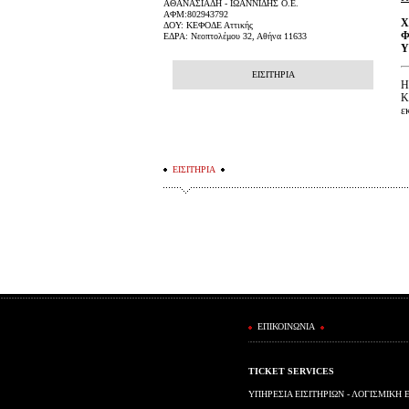
ΑΘΑΝΑΣΙΑΔΗ - ΙΩΑΝΝΙΔΗΣ Ο.Ε.
ΑΦΜ:802943792
Χ
ΔΟΥ: ΚΕΦΟΔΕ Αττικής
Φ
ΕΔΡΑ: Νεοπτολέμου 32, Αθήνα 11633
Υ
ΕΙΣΙΤΗΡΙΑ
Κ
ε
ΕΙΣΙΤΗΡΙΑ
ΕΠΙΚΟΙΝΩΝΙΑ
TICKET SERVICES
ΥΠΗΡΕΣΙΑ ΕΙΣΙΤΗΡΙΩΝ - ΛΟΓΙΣΜΙΚΗ 