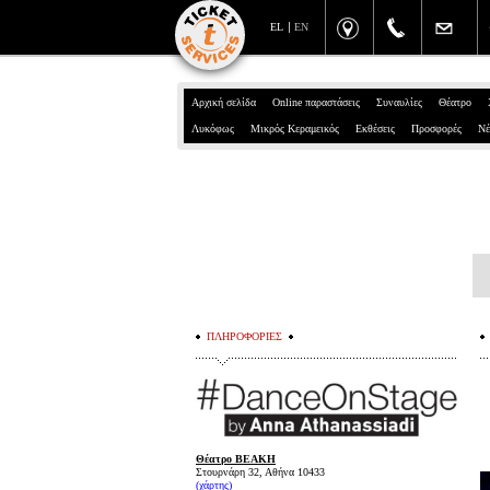
EL
EN
Αρχική σελίδα
Online παραστάσεις
Συναυλίες
Θέατρο
Λυκόφως
Μικρός Κεραμεικός
Εκθέσεις
Προσφορές
Νέ
ΠΛΗΡΟΦΟΡΙΕΣ
Θέατρο ΒΕΑΚΗ
Στουρνάρη 32, Αθήνα 10433
(χάρτης)