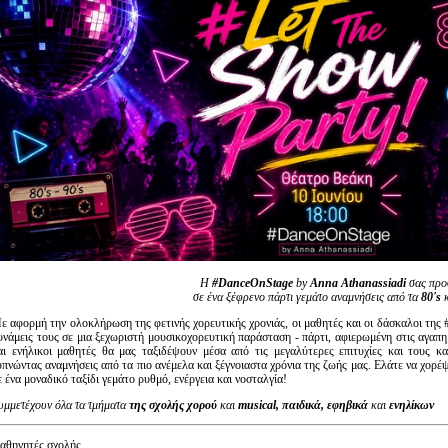
Είσοδος διαχειριστή
Η
#DanceOnStage
by
Anna Athanassiadi
σας προ
σε ένα ξέφρενο πάρτι γεμάτο αναμνήσεις από τα
80's
κ
ε αφορμή την ολοκλήρωση της φετινής χορευτικής χρονιάς, οι μαθητές και οι δάσκαλοι της
υνάμεις τους σε μια ξεχωριστή μουσικοχορευτική παράσταση - πάρτι, αφιερωμένη στις αγαπημ
αι ενήλικοι μαθητές θα μας ταξιδέψουν μέσα από τις μεγαλύτερες επιτυχίες και τους κ
υπνώντας αναμνήσεις από τα πιο ανέμελα και ξέγνοιαστα χρόνια της ζωής μας. Ελάτε να χορέ
ε ένα μοναδικό ταξίδι γεμάτο ρυθμό, ενέργεια και νοσταλγία!
υμμετέχουν όλα τα τμήματα
της σχολής χορού
και
musical, παιδικά, εφηβικά
και
ενηλίκων
αθηγητές σχολής