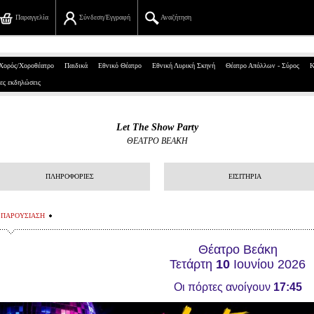
Παραγγελία
Σύνδεση/Εγγραφή
Αναζήτηση
Πανεπιστημίου 39, Αθήνα
Χορός/Χοροθέατρο
Παιδικά
Εθνικό Θέατρο
Εθνική Λυρική Σκηνή
Θέατρο Απόλλων - Σύρος
Κ
ες εκδηλώσεις
210 7234567
info@ticketservices.gr
Let The Show Party
ΘΕΑΤΡΟ ΒΕΑΚΗ
Αναζήτηση
Σύνδεση/Εγγραφή
ΠΛΗΡΟΦΟΡΙΕΣ
ΕΙΣΙΤΗΡΙΑ
Παραγγελία
ΠΑΡΟΥΣΙΑΣΗ
Αναζήτηση παραγγελίας
Θέατρο Βεάκη
Προσωπικά Δεδομένα
Τετάρτη
10
Ιουνίου 2026
Οι πόρτες ανοίγουν
17:45
Πληροφορίες