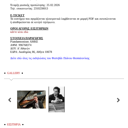
Έναρξη φυσικής προπώλησης: 25.02.2026
Τηλ. επικοινωνίας: 2310230013
E-TICKET
Τα εισιτήρια που αγοράζονται ηλεκτρονικά λαμβάνονται σε μορφή PDF και εκτυπώνονται
ή αποθηκεύονται σε κινητό τηλέφωνο.
ΟΡΟΙ ΑΓΟΡΑΣ ΕΙΣΙΤΗΡΙΩΝ
κάντε κλικ εδώ
ΣΤΟΙΧΕΙΑ ΠΑΡΑΓΩΓΗΣ
Piandaemonium ΑMΚΕ
ΑΦΜ: 996768374
ΔΟΥ: Α' Αθηνών
ΕΔΡΑ: Ακαδημίας 86, Αθήνα 10678
Δείτε εδώ όλες τις εκδηλώσεις του Φεστιβάλ Πιάνου Θεσσαλονίκης
GALLERY
ΕΙΣΙΤΗΡΙΑ