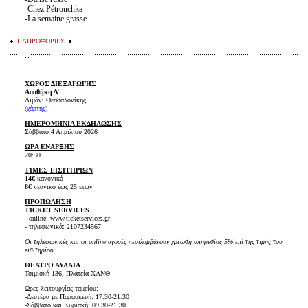
-Chez Pétrouchka
-La semaine grasse
ΠΛΗΡΟΦΟΡΙΕΣ
ΧΩΡΟΣ ΔΙΕΞΑΓΩΓΗΣ
Αποθήκη Δ
'
Λιμάνι Θεσσαλονίκης
(
χάρτης
)
ΗΜΕΡΟΜΗΝΙΑ ΕΚΔΗΛΩΣΗΣ
Σάββατο 4 Απριλίου 2026
ΩΡA ΕΝΑΡΞΗΣ
20:30
ΤΙΜΕΣ ΕΙΣΙΤΗΡΙΩΝ
14€
κανονικό
8€
νεανικό έως 25 ετών
ΠΡΟΠΩΛΗΣΗ
TICKET SERVICES
- online: www.ticketservices.gr
- τηλεφωνικά: 2107234567
Οι τηλεφωνικές και οι online αγορές περιλαμβάνουν χρέωση υπηρεσίας 5% επί της τιμής του
εισιτηρίου
ΘΕΑΤΡΟ ΑΥΛΑΙΑ
Τσιμισκή 136, Πλατεία ΧΑΝΘ
Ώρες λειτουργίας ταμείου:
-Δευτέρα με Παρασκευή: 17.30-21.30
-Σάββατο και Κυριακή: 09.30-21.30