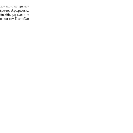
των πιο αγαπημένων
 έρωτα. Αφιερώσεις,
 διεκδίκηση έως την
στ και τον Πιατσόλα