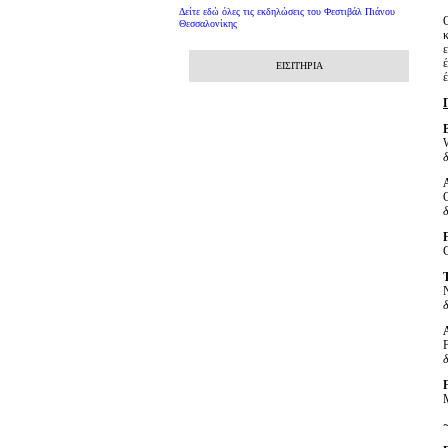
Δείτε εδώ όλες τις εκδηλώσεις του Φεστιβάλ Πιάνου
Θεσσαλονίκης
ΕΙΣΙΤΗΡΙΑ
έ
A
F
A
F