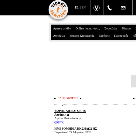
EL
EN
Αρχική σελίδα
Online παραστάσεις
Συναυλίες
Θέατρο
Λυκόφως
Μικρός Κεραμεικός
Εκθέσεις
Προσφορές
Νέ
ΠΛΗΡΟΦΟΡΙΕΣ
ΧΩΡΟΣ ΔΙΕΞΑΓΩΓΗΣ
Αποθήκη Δ
'
Λιμάνι Θεσσαλονίκης
(
χάρτης
)
ΗΜΕΡΟΜΗΝΙΑ ΕΚΔΗΛΩΣΗΣ
Παρασκευή 27 Μαρτίου 2026