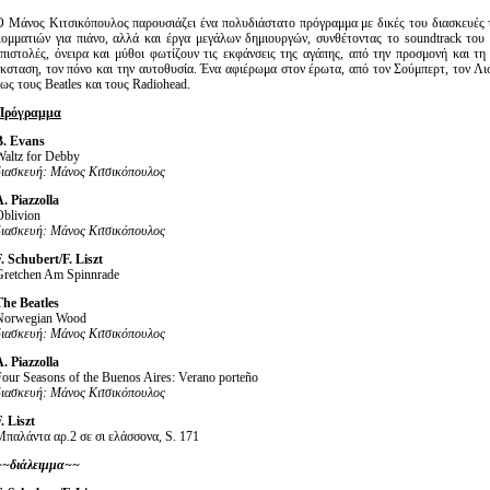
Ο Μάνος Κιτσικόπουλος παρουσιάζει ένα πολυδιάστατο πρόγραμμα με δικές του διασκευές 
κομματιών για πιάνο, αλλά και έργα μεγάλων δημιουργών, συνθέτοντας το soundtrack του
επιστολές, όνειρα και μύθοι φωτίζουν τις εκφάνσεις της αγάπης, από την προσμονή και τη
έκσταση, τον πόνο και την αυτοθυσία. Ένα αφιέρωμα στον έρωτα, από τον Σούμπερτ, τον Λι
ως τους Beatles και τους Radiohead.
Πρόγραμμα
B. Evans
Waltz for Debby
διασκευή
: Μάνος
Κιτσικόπουλος
. Piazzolla
Oblivion
διασκευή: Μάνος Κιτσικόπουλος
. Schubert/F. Liszt
Gretchen Am Spinnrade
The Beatles
Norwegian Wood
διασκευή
: Μάνος
Κιτσικόπουλος
. Piazzolla
Four Seasons of the Buenos Aires: Verano porteño
διασκευή
: Μάνος
Κιτσικόπουλος
. Liszt
Μπαλάντα αρ.2 σε σι ελάσσονα, S. 171
~~διάλειμμα~~