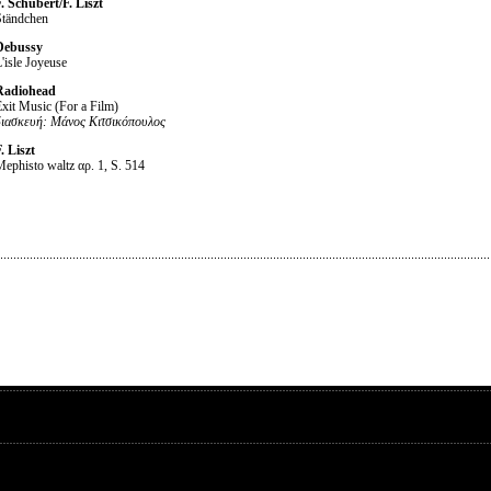
. Schubert/F. Liszt
Ständchen
Debussy
'isle Joyeuse
Radiohead
xit Music (For a Film)
διασκευή
: Μάνος
Κιτσικόπουλος
. Liszt
ephisto waltz αρ. 1, S. 514