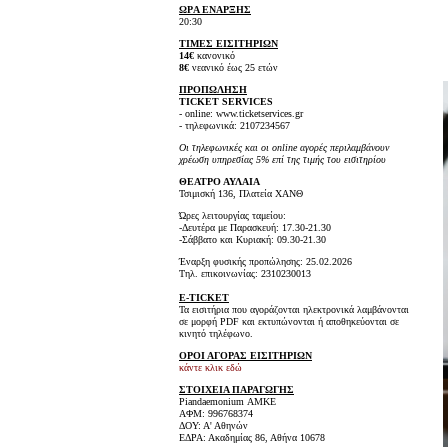
ΩΡA ΕΝΑΡΞΗΣ
20:30
ΤΙΜΕΣ ΕΙΣΙΤΗΡΙΩΝ
14€
κανονικό
8€
νεανικό έως 25 ετών
ΠΡΟΠΩΛΗΣΗ
TICKET SERVICES
- online: www.ticketservices.gr
- τηλεφωνικά: 2107234567
Οι τηλεφωνικές και οι online αγορές περιλαμβάνουν
χρέωση υπηρεσίας 5% επί της τιμής του εισιτηρίου
ΘΕΑΤΡΟ ΑΥΛΑΙΑ
Τσιμισκή 136, Πλατεία ΧΑΝΘ
Ώρες λειτουργίας ταμείου:
-Δευτέρα με Παρασκευή: 17.30-21.30
-Σάββατο και Κυριακή: 09.30-21.30
Έναρξη φυσικής προπώλησης: 25.02.2026
Τηλ. επικοινωνίας: 2310230013
E-TICKET
Τα εισιτήρια που αγοράζονται ηλεκτρονικά λαμβάνονται
σε μορφή PDF και εκτυπώνονται ή αποθηκεύονται σε
κινητό τηλέφωνο.
ΟΡΟΙ ΑΓΟΡΑΣ ΕΙΣΙΤΗΡΙΩΝ
κάντε κλικ εδώ
ΣΤΟΙΧΕΙΑ ΠΑΡΑΓΩΓΗΣ
Piandaemonium ΑMΚΕ
ΑΦΜ: 996768374
ΔΟΥ: Α' Αθηνών
ΕΔΡΑ: Ακαδημίας 86, Αθήνα 10678