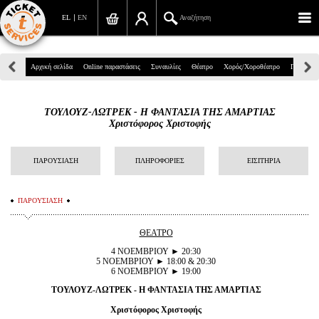
EL
EN
Αναζήτηση
Πανεπιστημίου 39, Αθήνα
Αρχική σελίδα
Online παραστάσεις
Συναυλίες
Θέατρο
Χορός/Χοροθέατρο
Παιδικά
210 7234567
ΤΟΥΛΟΥΖ-ΛΩΤΡΕΚ - Η ΦΑΝΤΑΣΙΑ ΤΗΣ ΑΜΑΡΤΙΑΣ
info@ticketservices.gr
Χριστόφορος Χριστοφής
Αναζήτηση
ΠΑΡΟΥΣΙΑΣΗ
ΠΛΗΡΟΦΟΡΙΕΣ
ΕΙΣΙΤΗΡΙΑ
Σύνδεση/Εγγραφή
ΠΑΡΟΥΣΙΑΣΗ
Παραγγελία
ΘΕΑΤΡΟ
Αναζήτηση παραγγελίας
4 ΝΟΕΜΒΡΙΟΥ ► 20:30
5 ΝΟΕΜΒΡΙΟΥ ► 18:00 & 20:30
Προσωπικά Δεδομένα
6 ΝΟΕΜΒΡΙΟΥ ► 19:00
ΤΟΥΛΟΥΖ-ΛΩΤΡΕΚ - Η ΦΑΝΤΑΣΙΑ ΤΗΣ ΑΜΑΡΤΙΑΣ
Πληροφορίες
Χριστόφορος Χριστοφής