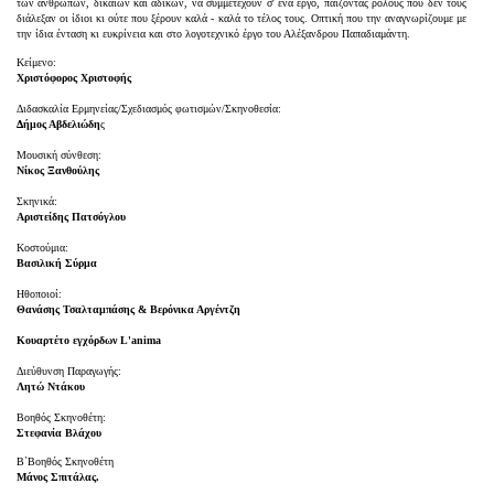
των ανθρώπων, δικαίων και αδίκων, να συμμετέχουν σ' ένα έργο, παίζοντας ρόλους που δεν τους
διάλεξαν οι ίδιοι κι ούτε που ξέρουν καλά - καλά το τέλος τους. Οπτική που την αναγνωρίζουμε με
την ίδια ένταση κι ευκρίνεια και στο λογοτεχνικό έργο του Αλέξανδρου Παπαδιαμάντη.
Κείμενο:
Χριστόφορος Χριστοφής
Διδασκαλία Ερμηνείας/Σχεδιασμός φωτισμών/Σκηνοθεσία:
Δήμος Αβδελιώδη
ς
Μουσική σύνθεση:
Νίκος Ξανθούλης
Σκηνικά:
Αριστείδης Πατσόγλου
Κοστούμια:
Βασιλική Σύρμα
Ηθοποιοί:
Θανάσης Τσαλταμπάσης & Βερόνικα Αργέντζη
Κουαρτέτο εγχόρδων L'anima
Διεύθυνση Παραγωγής:
Λητώ Ντάκου
Βοηθός Σκηνοθέτη:
Στεφανία Βλάχου
Β΄Βοηθός Σκηνοθέτη
Μάνος Σπιτάλας.