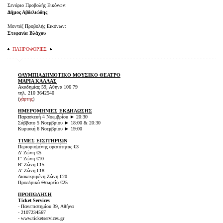
Σενάριο Προβολής Εικόνων:
Δήμος Αβδελιώδης
Μοντάζ Προβολής Εικόνων:
Στεφανία Βλάχου
ΠΛΗΡΟΦΟΡΙΕΣ
ΟΛΥΜΠΙΑ ΔΗΜΟΤΙΚΟ ΜΟΥΣΙΚΟ ΘΕΑΤΡΟ
ΜΑΡΙΑ ΚΑΛΛΑΣ
Ακαδημίας 59, Αθήνα 106 79
τηλ. 210 3642540
(
χάρτης
)
ΗΜΕΡΟΜΗΝΙΕΣ ΕΚΔΗΛΩΣΗΣ
Παρασκευή 4 Νοεμβρίου ► 20:30
Σάββατο 5 Νοεμβρίου ► 18:00 & 20:30
Κυριακή 6 Νοεμβρίου ► 19:00
ΤΙΜΕΣ ΕΙΣΙΤΗΡΙΩΝ
Περιορισμένης ορατότητας €3
Δ' Ζώνη €5
Γ' Ζώνη €10
Β' Ζώνη €15
Α' Ζώνη €18
Διακεκριμένη Ζώνη €20
Προεδρικό Θεωρείο €25
ΠΡΟΠΩΛΗΣΗ
Ticket Services
- Πανεπιστημίου 39, Αθήνα
- 2107234567
- www.ticketservices.gr