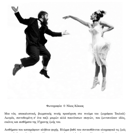
Είσοδος διαχειριστή
Φωτογραφία: © Νίκος Κόκκας
Μια νέα, αποκαλυπτική, βιωματικής πνοής προσέγγιση στο πνεύμα του ζωγράφου Τουλούζ-
Λωτρέκ, συντεθειμένη σ' ένα παζλ μικρών αλλά πυκνότατων σκηνών, που ζωντανεύουν ιδέες,
εικόνες και αισθήματα της 37χρονης ζωής του.
Αισθήματα που καταγράφουν αλήθεια ψυχής. Βλέμμα βαθύ που συναισθάνεται ολογραφικά τις ζωές