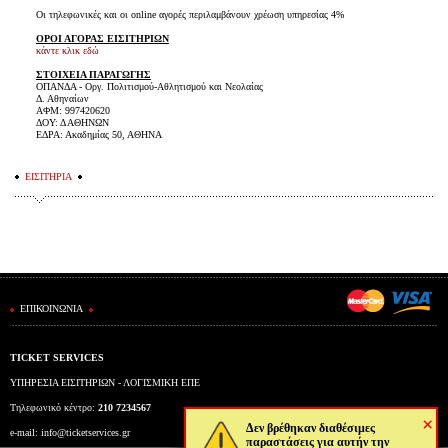
Οι τηλεφωνικές και οι online αγορές περιλαμβάνουν χρέωση υπηρεσίας 4%
ΟΡΟΙ ΑΓΟΡΑΣ ΕΙΣΙΤΗΡΙΩΝ
κάντε κλικ εδώ
ΣΤΟΙΧΕΙΑ ΠΑΡΑΓΩΓΗΣ
ΟΠΑΝΔΑ - Οργ. Πολιτισμού-Αθλητισμού και Νεολαίας
Δ. Αθηναίων
ΑΦΜ: 997420620
ΔΟΥ: Δ ΑΘΗΝΩΝ
ΕΔΡΑ: Ακαδημίας 50, ΑΘΗΝΑ
ΕΙΣΙΤΗΡΙΑ
ΕΠΙΚΟΙΝΩΝΙΑ
TICKET SERVICES
ΥΠΗΡΕΣΙΑ ΕΙΣΙΤΗΡΙΩΝ - ΛΟΓΙΣΜΙΚΗ ΕΠΕ
Τηλεφωνικό κέντρο:
210 7234567
×
Δεν βρέθηκαν διαθέσιμες
e-mail:
info@ticketservices.gr
παραστάσεις για αυτήν την