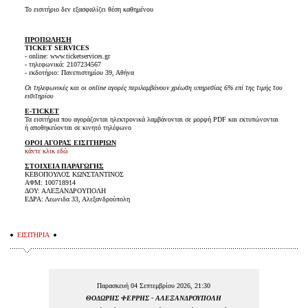
Το εισιτήριο δεν εξασφαλίζει θέση καθημένου
ΠΡΟΠΩΛΗΣΗ
TICKET SERVICES
- online: www.ticketservices.gr
- τηλεφωνικά: 2107234567
- εκδοτήριο: Πανεπιστημίου 39, Αθήνα
Οι τηλεφωνικές και οι online αγορές περιλαμβάνουν χρέωση υπηρεσίας 6% επί της τιμής του
εισιτηρίου
E-TICKET
Τα εισιτήρια που αγοράζονται ηλεκτρονικά λαμβάνονται σε μορφή PDF και εκτυπώνονται
ή αποθηκεύονται σε κινητό τηλέφωνο
ΟΡΟΙ ΑΓΟΡΑΣ ΕΙΣΙΤΗΡΙΩΝ
κάντε κλικ εδώ
ΣΤΟΙΧΕΙΑ ΠΑΡΑΓΩΓΗΣ
ΚΕΒΟΠΟΥΛΟΣ ΚΩΝΣΤΑΝΤΙΝΟΣ
ΑΦΜ: 100718914
ΔΟΥ: ΑΛΕΞΑΝΔΡΟΥΠΟΛΗ
ΕΔΡΑ: Λεωνιδα 33, Αλεξανδρούπολη
ΕΙΣΙΤΗΡΙΑ
Παρασκευή 04 Σεπτεμβρίου 2026, 21:30
ΘΟΔΩΡΗΣ ΦΕΡΡΗΣ - ΑΛΕΞΑΝΔΡΟΥΠΟΛΗ