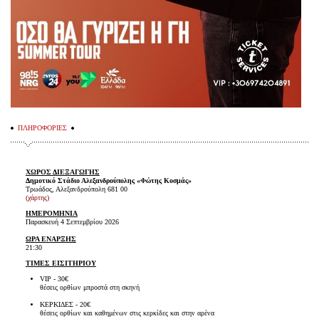
ΠΛΗΡΟΦΟΡΙΕΣ
ΧΩΡΟΣ ΔΙΕΞΑΓΩΓΗΣ
Δημοτικό Στάδιο Αλεξανδρούπολης «Φώτης Κοσμάς»
Τρωάδος, Αλεξανδρούπολη 681 00
(χάρτης)
ΗΜΕΡΟΜΗΝΙΑ
Παρασκευή 4 Σεπτεμβρίου 2026
ΩΡΑ ΕΝΑΡΞΗΣ
21:30
ΤΙΜΕΣ ΕΙΣΙΤΗΡΙΟΥ
VIP - 30€
θέσεις ορθίων μπροστά στη σκηνή
ΚΕΡΚΙΔΕΣ - 20€
θέσεις ορθίων και καθημένων στις κερκίδες και στην αρένα