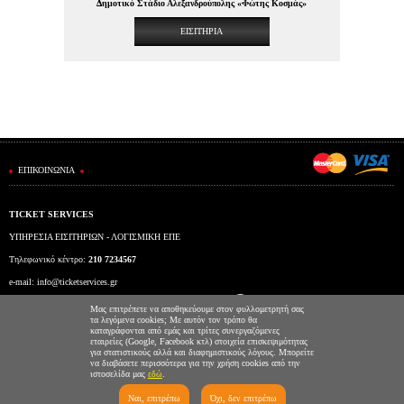
Δημοτικό Στάδιο Αλεξανδρούπολης «Φώτης Κοσμάς»
ΕΙΣΙΤΗΡΙΑ
ΕΠΙΚΟΙΝΩΝΙΑ
TICKET SERVICES
ΥΠΗΡΕΣΙΑ ΕΙΣΙΤΗΡΙΩΝ - ΛΟΓΙΣΜΙΚΗ ΕΠΕ
Τηλεφωνικό κέντρο:
210 7234567
e-mail:
info@ticketservices.gr
Εκδοτήριο: Πανεπιστημίου 39 (Στοά Πεσμαζόγλου), Αθήνα
Μας επιτρέπετε να αποθηκεύουμε στον φυλλομετρητή σας
τα λεγόμενα cookies; Με αυτόν τον τρόπο θα
Ώρες λειτουργίας εκδοτηρίου: Δευ-Παρ: 9πμ-5μμ
καταγράφονται από εμάς και τρίτες συνεργαζόμενες
εταιρείες (Google, Facebook κτλ) στοιχεία επισκεψιμότητας
για στατιστικούς αλλά και διαφημιστικούς λόγους. Μπορείτε
να διαβάσετε περισσότερα για την χρήση cookies από την
ιστοσελίδα μας
εδώ
.
Ναι, επιτρέπω
Όχι, δεν επιτρέπω