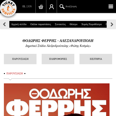
EL
EN
Αναζήτηση
Πανεπιστημίου 39, Αθήνα
Αρχική σελίδα
Online παραστάσεις
Συναυλίες
Θέατρο
Χορός/Χοροθέατρο
Παιδικά
210 7234567
ΘΟΔΩΡΗΣ ΦΕΡΡΗΣ - ΑΛΕΞΑΝΔΡΟΥΠΟΛΗ
info@ticketservices.gr
Δημοτικό Στάδιο Αλεξανδρούπολης «Φώτης Κοσμάς»
Αναζήτηση
ΠΑΡΟΥΣΙΑΣΗ
ΠΛΗΡΟΦΟΡΙΕΣ
ΕΙΣΙΤΗΡΙΑ
Σύνδεση/Εγγραφή
ΠΑΡΟΥΣΙΑΣΗ
Παραγγελία
Αναζήτηση παραγγελίας
Προσωπικά Δεδομένα
Πληροφορίες