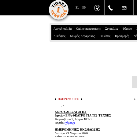
EL
EN
Αρχική σελίδα
Online παραστάσεις
Συναυλίες
Θέατρο
Λυκόφως
Μικρός Κεραμεικός
Εκθέσεις
Προσφορές
Νέ
ΠΛΗΡΟΦΟΡΙΕΣ
ΧΩΡΟΣ ΔΙΕΞΑΓΩΓΗΣ
θησείον-ΕΝΑ ΘΕΑΤΡΟ ΓΙΑ ΤΙΣ ΤΕΧΝΕΣ
Τουρναβίτου 7, Αθήνα 10553
Θησείο
(χάρτης)
ΗΜΕΡΟΜΗΝΙΕΣ ΕΚΔΗΛΩΣΗΣ
Δευτέρα 23 Μαρτίου 2026
Τρίτη 24 Μαρτίου 2026