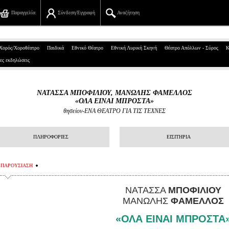
Παραγγελία
Σύνδεση/Εγγραφή
Αναζήτηση
Πανεπιστημίου 39, Αθήνα
Χορός/Χοροθέατρο
Παιδικά
Εθνικό Θέατρο
Εθνική Λυρική Σκηνή
Θέατρο Απόλλων - Σύρος
Κ
ες εκδηλώσεις
210 7234567
info@ticketservices.gr
ΝΑΤΑΣΣΑ ΜΠΟΦΙΛΙΟΥ, ΜΑΝΩΛΗΣ ΦΑΜΕΛΛΟΣ
«ΟΛΑ ΕΙΝΑΙ ΜΠΡΟΣΤΑ»
Αναζήτηση
θησείον-ΕΝΑ ΘΕΑΤΡΟ ΓΙΑ ΤΙΣ ΤΕΧΝΕΣ
Σύνδεση/Εγγραφή
ΠΛΗΡΟΦΟΡΙΕΣ
ΕΙΣΙΤΗΡΙΑ
Παραγγελία
ΠΑΡΟΥΣΙΑΣΗ
Αναζήτηση παραγγελίας
ΝΑΤΑΣΣΑ
ΜΠΟΦΙΛΙΟΥ
Προσωπικά Δεδομένα
ΜΑΝΩΛΗΣ
ΦΑΜΕΛΛΟΣ
Πληροφορίες
«ΟΛΑ ΕΙΝΑΙ ΜΠΡΟΣΤΑ