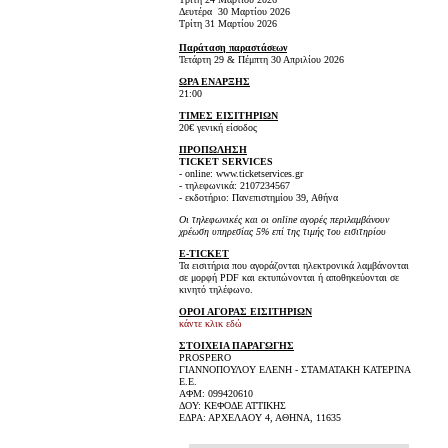
Δευτέρα 30 Μαρτίου 2026
Τρίτη 31 Μαρτίου 2026
Παράταση παραστάσεων
Τετάρτη 29 & Πέμπτη 30 Απριλίου 2026
ΩΡΑ ΕΝΑΡΞΗΣ
21:00
ΤΙΜΕΣ ΕΙΣΙΤΗΡΙΩΝ
20€ γενική είσοδος
ΠΡΟΠΩΛΗΣΗ
TICKET SERVICES
- online: www.ticketservices.gr
- τηλεφωνικά: 2107234567
- εκδοτήριο: Πανεπιστημίου 39, Αθήνα
Οι τηλεφωνικές και οι online αγορές περιλαμβάνουν
χρέωση υπηρεσίας 5% επί της τιμής του εισιτηρίου
E-TICKET
Τα εισιτήρια που αγοράζονται ηλεκτρονικά λαμβάνονται
σε μορφή PDF και εκτυπώνονται ή αποθηκεύονται σε
κινητό τηλέφωνο.
ΟΡΟΙ ΑΓΟΡΑΣ ΕΙΣΙΤΗΡΙΩΝ
κάντε κλικ εδώ
ΣΤΟΙΧΕΙΑ ΠΑΡΑΓΩΓΗΣ
PROSPERO
ΓΙΑΝΝΟΠΟΥΛΟΥ ΕΛΕΝΗ - ΣΤΑΜΑΤΑΚΗ ΚΑΤΕΡΙΝΑ
Ε.Ε.
ΑΦΜ: 099420610
ΔΟΥ: ΚΕΦΟΔΕ ΑΤΤΙΚΗΣ
ΕΔΡΑ: ΑΡΧΕΛΑΟΥ 4, ΑΘΗΝΑ, 11635