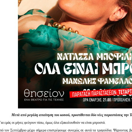
Μετά από μεγάλη απαίτηση του κοινού, προστίθενται δύο νέες παραστάσεις την Τ
Για εμάς οι μήνες φεύγουν πίσω, όμως όλα εξακολουθούν να είναι μπροστά.
πό τον Σεπτέμβριο μέχρι σήμερα επιστρέφουμε συνεχώς σε αυτά τα τραγούδια. Ψάχνοντας β