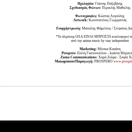
Ηχοληψία:
Γιάννης Παξεβάνης
Σχεδιασμός Φώτων:
Περικλής Μαθιέλης
Φωτογραφίες:
Κώστας Αυγούλης
Artwork:
Κωνσταντίνος Γεωργαντάς
Ενορχήστρωση:
Μανώλης Φάμελλος / Στέφανος Δα
*Το άλμπουμ ΟΛΑ ΕΙΝΑΙ ΜΠΡΟΣΤΑ κυκλοφορεί σε 
από την anima music by stay independent
Marketing:
Μόνικα Κασάνη
Prospero:
Ελένη Γιαννοπούλου - Ιωάννα Μπρατσ
Zuma Communications:
Χαρά Ζούμα - Σοφία Χ
Management/Παραγωγή:
PROSPERO
www.prosper