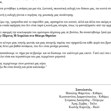
ας.
τσι γεννήθηκε η ανάγκη για μια νέα, ζωντανή, ακουστική εκδοχή του δίσκου μας, πιο κοντά σ
υτή η εκδοχή γίνεται ο πυρήνας της μουσικής μας συνάντησης.
ύρω της, τραγούδια από το παρελθόν μας, αγαπημένα του κοινού, αλλά και άλλα που ακόμη α
ια ενιαία αφήγηση που δεν είναι παρά η κοινή μας ιστορία,
όπως τη φανταζόμαστε από την αρχ
ε αφορμή την κυκλοφορία του ομώνυμου άλμπουμ μας σε βινύλιο,
θα συναντηθούμε ξανά για
ην
Πέμπτη 30 Απριλίου στο Θέατρο Θησείον
.
το κέντρο μιας νοητής φωτιάς και μιας ανοιχτής παρέας που σχηματίζεται κάθε φορά που β
ας δένει μια βαθιά συνάφεια, που δεν είναι μονάχα μουσική.
αναπιάνουμε το νήμα για να βρούμε και να δώσουμε τον καλύτερό μας εαυτό. Γιατί εκεί που 
λλα τόσα και περισσότερα που μας περιμένουν μπροστά.
ας περιμένουμε στον μυστικό μας κήπο.
ξω θα είναι άνοιξη και μέσα καλοκαίρι."
Συντελεστές:
Μανώλης Φάμελλος - Κιθάρες
Κωνσταντίνος Διαμαντόπουλος - Κιθάρες
Στέφανος Δανιηλίδης - Πλήκτρα
Άρης Ζέρβας - Τσέλο
Κωστής Καριτζής - Βιολί