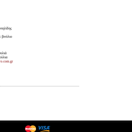
νιηλίδης
βινύλιο
ολιά
ούλια
o.com.gr