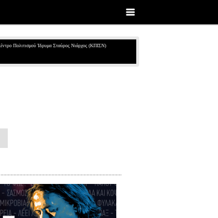
έντρο Πολιτισμού Ίδρυμα Σταύρος Νιάρχος (ΚΠΙΣΝ)