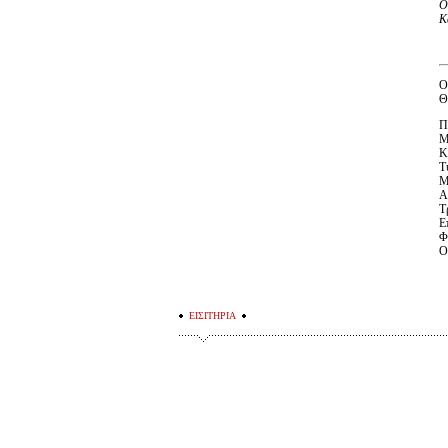
Ο
Κ
Ο
Θ
Π
Μ
Κ
Τ
Μ
Α
Τ
Ε
Φ
Ο
ΕΙΣΙΤΗΡΙΑ