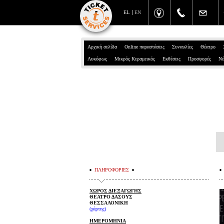
EL
EN
Αρχική σελίδα
Online παραστάσεις
Συναυλίες
Θέατρο
Λυκόφως
Μικρός Κεραμεικός
Εκθέσεις
Προσφορές
Νέ
ΠΛΗΡΟΦΟΡΙΕΣ
ΧΩΡΟΣ ΔΙΕΞΑΓΩΓΗΣ
ΘΕΑΤΡΟ ΔΑΣΟΥΣ
ΘΕΣΣΑΛΟΝΙΚΗ
(χάρτης)
ΗΜΕΡΟΜΗΝΙΑ