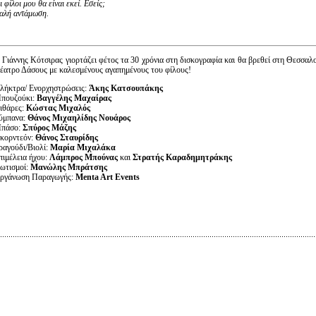
ι φίλοι μου θα είναι εκεί. Εσείς;
αλή αντάμωση.
 Γιάννης Κότσιρας γιορτάζει φέτος τα 30 χρόνια στη δισκογραφία και θα βρεθεί στη Θεσσαλο
έατρο Δάσους με καλεσμένους αγαπημένους του φίλους!
λήκτρα/ Ενορχηστρώσεις:
Άκης Κατσουπάκης
πουζούκι:
Βαγγέλης Μαχαίρας
ιθάρες:
Κώστας Μιχαλός
ύμπανα:
Θάνος Μιχαηλίδης Νουάρος
πάσο:
Σπύρος Μάζης
κορντεόν:
Θάνος Σταυρίδης
ραγούδι/Βιολί:
Μαρία Μιχαλάκα
πιμέλεια ήχου:
Λάμπρος Μπούνας
και
Στρατής Καραδημητράκης
ωτισμοί:
Μανώλης Μπράτσης
ργάνωση Παραγωγής:
Menta Art Events