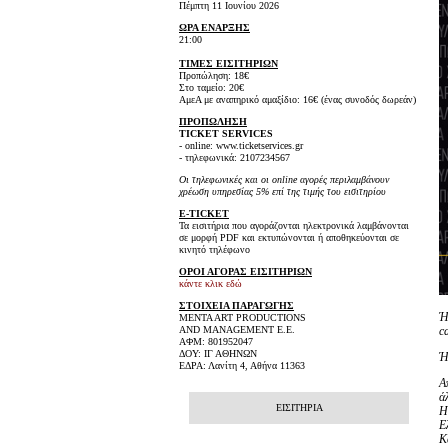
Πέμπτη 11 Ιουνίου 2026
ΩΡΑ ΕΝΑΡΞΗΣ
21:00
ΤΙΜΕΣ ΕΙΣΙΤΗΡΙΩΝ
Προπώληση: 18€
Στο ταμείο: 20€
ΑμεΑ με αναπηρικό αμαξίδιο: 16€ (ένας συνοδός δωρεάν)
ΠΡΟΠΩΛΗΣΗ
TICKET SERVICES
- online: www.ticketservices.gr
- τηλεφωνικά: 2107234567
Οι τηλεφωνικές και οι online αγορές περιλαμβάνουν
χρέωση υπηρεσίας 5% επί της τιμής του εισιτηρίου
E-TICKET
Τα εισιτήρια που αγοράζονται ηλεκτρονικά λαμβάνονται
σε μορφή PDF και εκτυπώνονται ή αποθηκεύονται σε
κινητό τηλέφωνο
ΟΡΟΙ ΑΓΟΡΑΣ ΕΙΣΙΤΗΡΙΩΝ
κάντε κλικ εδώ
ΣΤΟΙΧΕΙΑ ΠΑΡΑΓΩΓΗΣ
Ή
MENTA ART PRODUCTIONS
c
AND MANAGEMENT Ε.Ε.
ΑΦΜ: 801952047
ΔΟΥ: ΙΓ ΑΘΗΝΩΝ
Ή
ΕΔΡΑ: Λανίτη 4, Αθήνα 11363
Α
ά
ΕΙΣΙΤΗΡΙΑ
Η
Ε
Κ