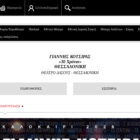
Παραγγελία
Σύνδεση/Εγγραφή
Αναζήτηση
Πανεπιστημίου 39, Αθήνα
Χορός/Χοροθέατρο
Παιδικά
Εθνικό Θέατρο
Εθνική Λυρική Σκηνή
Θέατρο Απόλλων - Σύρος
Κ
ες εκδηλώσεις
210 7234567
info@ticketservices.gr
ΓΙΑΝΝΗΣ ΚΟΤΣΙΡΑΣ
«30 Χρόνια»
Αναζήτηση
ΘΕΣΣΑΛΟΝΙΚΗ
ΘΕΑΤΡΟ ΔΑΣΟΥΣ - ΘΕΣΣΑΛΟΝΙΚΗ
Σύνδεση/Εγγραφή
ΠΛΗΡΟΦΟΡΙΕΣ
ΕΙΣΙΤΗΡΙΑ
Παραγγελία
Αναζήτηση παραγγελίας
ΠΑΡΟΥΣΙΑΣΗ
Προσωπικά Δεδομένα
Πληροφορίες