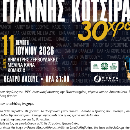
Είσοδος διαχειριστή
ταν Απρίλιος του 1996 όταν κατεβαίνοντας την Πανεπιστημίου, πέρασα από το δισκοπωλείο. 
d στη βιτρίνα.
ταν το
«Αθώος ένοχος»
.
πό τότε πέρασαν 30 χρόνια. Τα τραγούδια γίναν πολλά . Άλλαξε ο τρόπος που ακούμε μουσ
λλαξαν την πορεία μου. Υπάρχει όμως κάτι που όμως έμεινε απόλυτα ίδιο.
 μεγάλη αγάπη μου για τις συναυλίες.
λάτε φέτος να γιορτάσουμε αυτά τα 30 χρόνια τραγουδιών.
αι όπως θα έλεγε ο Θάνος Μικρούτσικος, ελάτε να ξανασυστηθούμε. Να ξανα ανταλλάξουμε διε