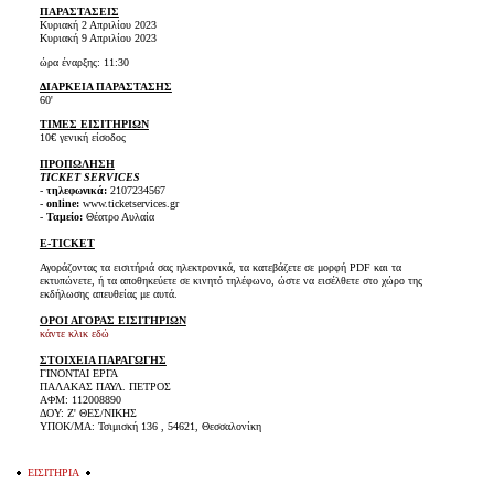
ΠΑΡΑΣΤΑΣΕΙΣ
Κυριακή 2 Απριλίου 2023
Κυριακή 9 Απριλίου 2023
ώρα έναρξης: 11:30
ΔΙΑΡΚΕΙΑ ΠΑΡΑΣΤΑΣΗΣ
60'
ΤΙΜΕΣ ΕΙΣΙΤΗΡΙΩΝ
10€ γενική είσοδος
ΠΡΟΠΩΛΗΣΗ
TICKET SERVICES
-
τηλεφωνικά:
2107234567
-
online:
www.ticketservices.gr
-
Ταμείο:
Θέατρο Αυλαία
E-TICKET
Αγοράζοντας τα εισιτήριά σας ηλεκτρονικά, τα κατεβάζετε σε μορφή PDF και τα
εκτυπώνετε, ή τα αποθηκεύετε σε κινητό τηλέφωνο, ώστε να εισέλθετε στο χώρο της
εκδήλωσης απευθείας με αυτά.
ΟΡΟΙ ΑΓΟΡΑΣ ΕΙΣΙΤΗΡΙΩΝ
κάντε κλικ εδώ
ΣΤΟΙΧΕΙΑ ΠΑΡΑΓΩΓΗΣ
ΓΙΝΟΝΤΑΙ ΕΡΓΑ
ΠΑΛΑΚΑΣ ΠΑΥΛ. ΠΕΤΡΟΣ
ΑΦΜ: 112008890
ΔΟΥ: Ζ' ΘΕΣ/ΝΙΚΗΣ
ΥΠΟΚ/ΜΑ: Τσιμισκή 136 , 54621, Θεσσαλονίκη
ΕΙΣΙΤΗΡΙΑ