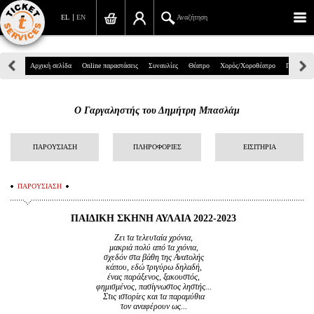
EL
EN
Αναζήτηση
Πανεπιστημίου 39, Αθήνα
Αρχική σελίδα
Online παραστάσεις
Συναυλίες
Θέατρο
Χορός/Χοροθέατρο
Παιδικά
210 7234567
Ο Γαργαληστής του Δημήτρη Μπασλάμ
info@ticketservices.gr
Αναζήτηση
ΠΑΡΟΥΣΙΑΣΗ
ΠΛΗΡΟΦΟΡΙΕΣ
ΕΙΣΙΤΗΡΙΑ
Σύνδεση/Εγγραφή
ΠΑΡΟΥΣΙΑΣΗ
Παραγγελία
ΠΑΙΔΙΚΗ ΣΚΗΝΗ ΑΥΛΑΙΑ 2022-2023
Αναζήτηση παραγγελίας
Ζει τα τελευταία χρόνια,
μακριά πολύ από τα χιόνια,
σχεδόν στα βάθη της Ανατολής
Προσωπικά Δεδομένα
κάπου, εδώ τριγύρω δηλαδή,
ένας παράξενος, ξακουστός,
φημισμένος, πασίγνωστος ληστής...
Πληροφορίες
Στις ιστορίες και τα παραμύθια
τον αναφέρουν ως...