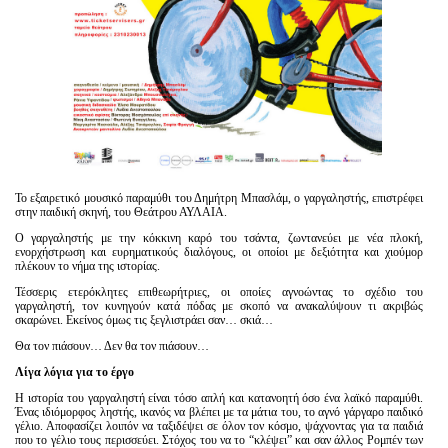
Το εξαιρετικό μουσικό παραμύθι του Δημήτρη Μπασλάμ, ο γαργαληστής, επιστρέφει
στην παιδική σκηνή, του Θεάτρου ΑΥΛΑΙΑ.
Ο γαργαληστής με την κόκκινη καρό του τσάντα, ζωντανεύει με νέα πλοκή,
ενορχήστρωση και ευρηματικούς διαλόγους, οι οποίοι με δεξιότητα και χιούμορ
πλέκουν το νήμα της ιστορίας.
Τέσσερις ετερόκλητες επιθεωρήτριες, οι οποίες αγνοώντας το σχέδιο του
γαργαληστή, τον κυνηγούν κατά πόδας με σκοπό να ανακαλύψουν τι ακριβώς
σκαρώνει. Εκείνος όμως τις ξεγλιστράει σαν… σκιά…
Θα τον πιάσουν… Δεν θα τον πιάσουν…
Λίγα λόγια για το έργο
Η ιστορία του γαργαληστή είναι τόσο απλή και κατανοητή όσο ένα λαϊκό παραμύθι.
Ένας ιδιόμορφος ληστής, ικανός να βλέπει με τα μάτια του, το αγνό γάργαρο παιδικό
γέλιο. Αποφασίζει λοιπόν να ταξιδέψει σε όλον τον κόσμο, ψάχνοντας για τα παιδιά
που το γέλιο τους περισσεύει. Στόχος του να το “κλέψει” και σαν άλλος Ρομπέν των