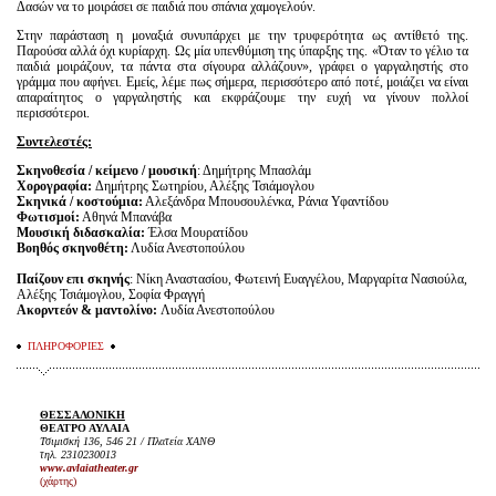
Δασών να το μοιράσει σε παιδιά που σπάνια χαμογελούν.
Στην παράσταση η μοναξιά συνυπάρχει με την τρυφερότητα ως αντίθετό της.
Παρούσα αλλά όχι κυρίαρχη. Ως μία υπενθύμιση της ύπαρξης της. «Όταν το γέλιο τα
παιδιά μοιράζουν, τα πάντα στα σίγουρα αλλάζουν», γράφει ο γαργαληστής στο
γράμμα που αφήνει. Εμείς, λέμε πως σήμερα, περισσότερο από ποτέ, μοιάζει να είναι
απαραίτητος ο γαργαληστής και εκφράζουμε την ευχή να γίνουν πολλοί
περισσότεροι.
Συντελεστές:
Σκηνοθεσία / κείμενο / μουσική
: Δημήτρης Μπασλάμ
Χορογραφία:
Δημήτρης Σωτηρίου, Αλέξης Τσιάμογλου
Σκηνικά / κοστούμια:
Αλεξάνδρα Μπουσουλένκα, Ράνια Υφαντίδου
Φωτισμοί:
Αθηνά Μπανάβα
Μουσική διδασκαλία:
Έλσα Μουρατίδου
Βοηθός σκηνοθέτη:
Λυδία Ανεστοπούλου
Παίζουν επι σκηνής
: Νίκη Αναστασίου, Φωτεινή Ευαγγέλου, Μαργαρίτα Νασιούλα,
Αλέξης Τσιάμογλου, Σοφία Φραγγή
Ακορντεόν & μαντολίνο:
Λυδία Ανεστοπούλου
ΠΛΗΡΟΦΟΡΙΕΣ
ΘΕΣΣΑΛΟΝΙΚΗ
ΘΕΑΤΡΟ ΑΥΛΑΙΑ
Τσιμισκή 136, 546 21 / Πλατεία ΧΑΝΘ
τηλ. 2310230013
www
.
avlaiatheater
.
gr
(χάρτης)