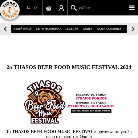
EL
EN
Αναζήτηση
Πανεπιστημίου 39, Αθήνα
Αρχική σελίδα
Online παραστάσεις
Συναυλίες
Θέατρο
Χορός/Χοροθέατρο
Παιδικά
210 7234567
info@ticketservices.gr
Αναζήτηση
2o THASOS BEER FOOD MUSIC FESTIVAL 2024
Σύνδεση/Εγγραφή
Παραγγελία
Αναζήτηση παραγγελίας
Προσωπικά Δεδομένα
Πληροφορίες
Το
THASOS BEER FOOD MUSIC FESTIVAL
διοργανώνεται για 2η
φορά στο νησί της Θάσου