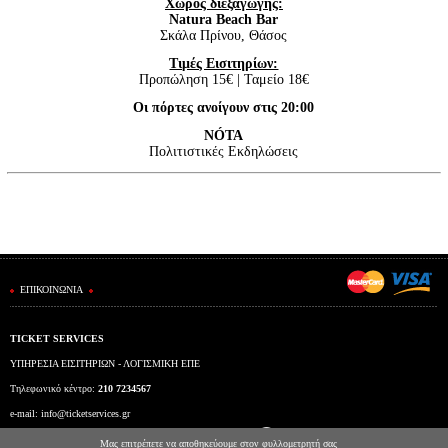
Xώρος διεξαγωγής:
Natura Beach Bar
Σκάλα Πρίνου, Θάσος
Τιμές Εισιτηρίων:
Προπώληση 15€ | Ταμείο 18€
Οι πόρτες ανοίγουν στις 20:00
NÓTA
Πολιτιστικές Εκδηλώσεις
ΕΠΙΚΟΙΝΩΝΙΑ
TICKET SERVICES
ΥΠΗΡΕΣΙΑ ΕΙΣΙΤΗΡΙΩΝ - ΛΟΓΙΣΜΙΚΗ ΕΠΕ
Τηλεφωνικό κέντρο:
210 7234567
e-mail:
info@ticketservices.gr
Εκδοτήριο: Πανεπιστημίου 39 (Στοά Πεσμαζόγλου), Αθήνα
Μας επιτρέπετε να αποθηκεύουμε στον φυλλομετρητή σας