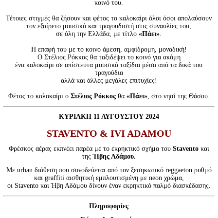
κοινό του.
Τέτοιες στιγμές θα ζήσουν και φέτος το καλοκαίρι όλοι όσοι απολαύσουν
τον εξαίρετο μουσικό και τραγουδιστή στις συναυλίες του,
σε όλη την Ελλάδα, με τίτλο
«Πάει»
.
Η επαφή του με το κοινό άμεση, αμφίδρομη, μοναδική!
Ο Στέλιος Ρόκκος θα ταξιδέψει το κοινό για ακόμη
ένα καλοκαίρι σε απίστευτα μουσικά ταξίδια μέσα από τα δικά του
τραγούδια
αλλά και άλλες μεγάλες επιτυχίες!
Φέτος το καλοκαίρι ο
Στέλιος Ρόκκος
θα
«Πάει»
, στο νησί της Θάσου.
ΚΥΡΙΑΚΗ 11 ΑΥΓΟΥΣΤΟΥ 2024
STAVENTO & IVI ADAMOU
Φρέσκος αέρας εκπνέει παρέα με το εκρηκτικό σχήμα του
Stavento
και
της
Ήβης Αδάμου.
Με urban διάθεση που συνοδεύεται από τον ξεσηκωτικό reggaeton ρυθμό
και graffiti αισθητική εμπλουτισμένη με neon χρώμα,
οι Stavento και Ήβη Αδάμου δίνουν έναν εκρηκτικό παλμό διασκέδασης.
Πληροφορίες