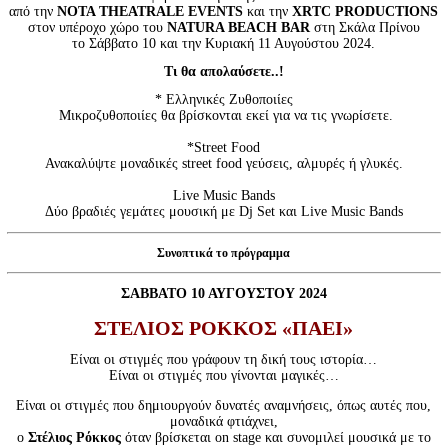
Είσοδος διαχειριστή
από την
NOTA THEATRALE EVENTS
και την
XRTC PRODUCTIONS
στον υπέροχο χώρο του
NATURA BEACH BAR
στη Σκάλα Πρίνου
το Σάββατο 10 και την Κυριακή 11 Αυγούστου 2024.
Τι θα απολαύσετε..!
* Ελληνικές Ζυθοποιίες
Μικροζυθοποιίες θα βρίσκονται εκεί για να τις γνωρίσετε.
*Street Food
Ανακαλύψτε μοναδικές street food γεύσεις, αλμυρές ή γλυκές.
Live Music Bands
Δύο βραδιές γεμάτες μουσική με Dj Set και Live Music Bands
Συνοπτικά το πρόγραμμα
ΣΑΒΒΑΤΟ 10 ΑΥΓΟΥΣΤΟΥ 2024
ΣΤΕΛΙΟΣ ΡΟΚΚΟΣ «ΠΑΕΙ»
Είναι οι στιγμές που γράφουν τη δική τους ιστορία…
Είναι οι στιγμές που γίνονται μαγικές…
Είναι οι στιγμές που δημιουργούν δυνατές αναμνήσεις, όπως αυτές που,
μοναδικά φτιάχνει,
ο
Στέλιος Ρόκκος
όταν βρίσκεται on stage και συνομιλεί μουσικά με το