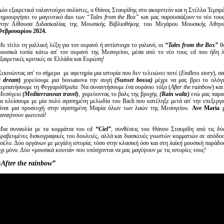
Δύο εξαιρετικά ταλαντούχοι σολίστες, ο Θάνος Σταυρίδης στο ακορντεόν και η Στέλλα Τεμπρέ
δημιουργήσει το μαγευτικό duo των
“
T
ales from the
B
ox”
και μας παρουσιάζουν το νέο τους
στην Αίθουσα Διδασκαλίας της Μουσικής Βιβλιοθήκης του Μεγάρου Μουσικής Αθη
Φεβρουαρίου 2024.
Με τίτλο τη γαλλική λέξη για τον ουρανό ή αντίστοιχα το γαλανό, οι
“
T
ales from the
B
ox”
θα
μουσικά τοπία κάτω απ' τον ουρανό της Μεσογείου, μέσα από το νέο τους cd που ήδη λ
εξαιρετικές κριτικές σε Ελλάδα και Ευρώπη!
Ξεκινώντας απ' το σήμερα με αφετηρία μια ιστορία που δεν τελειώνει ποτέ (
E
ndless story
), σ
a dream
)
χορεύουμε μια bossanova την αυγή
(Sunset bossa)
μέχρι να μας βρει το ολόγι
περπατήσουμε τη
Φεγγαρόστρατα
. Να συναντήσουμε ένα ουράνιο τόξο (
A
fter the rainbow
) κα
Μεσόγειο
(Mediterranean travel)
, χορεύοντας το βαλς της βροχής
(Rain waltz)
ενώ μας παρα
να κλείσουμε με μία πολύ αγαπημένη μελωδία του Bach που κατέληξε μετά απ' την επεξεργ
είναι μια προσευχή στην αγαπημένη Μαρία όλων των λαών της Μεσογείου.
Ave Maria
μ
ξαναγίνουν φωτεινά!
Μια συναυλία με τα κομμάτια του cd
“Ciel”
, συνθέσεις του Θάνου Σταυρίδη από τις δύ
βραβευμένες δισκογραφικές του δουλειές, αλλά και διασκευές γνωστών κομματιών σε απόδοσ
τσέλο. Δύο οργάνων με μεγάλη ιστορία, τόσο στην κλασική όσο και στη
λαϊκή
μουσική παράδοσ
όχι μόνο. Δύο «μουσικά κουτιά» που υπόσχονται να μας μαγέψουν με τις ιστορίες τους!
«After the rainbow”