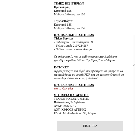
ΤΙΜΕΣ ΕΙΣΙΤΗΡΙΩΝ
Προπώληση
Κανονικό 15€
Μαθητικό/Φοιτητικό 12€
Ταμείο/Πόρτα
Κανονικό 18€
Μαθητικό/Φοιτητικό 15€
ΠΡΟΠΩΛΗΣΗ ΕΙΣΙΤΗΡΙΩΝ
Ticket Services
- Εκδοτήριο: Πανεπιστημίου 39
- Τηλεφωνικά: 2107234567
- Online: www.ticketservices.gr
Οι τηλεφωνικές και οι online αγορές περιλαμβάνουν
χρέωση υπηρεσιας 5% επί της τιμής του εισιτηρίου
E-TICKET
Αγοράζοντας τα εισιτήριά σας ηλεκτρονικά, μπορείτε να
τα κατεβάσετε σε μορφή PDF και να τα εκτυπώσετε ή να
τα αποθηκεύσετε σε κινητή συσκευή
ΟΡΟΙ ΑΓΟΡΑΣ ΕΙΣΙΤΗΡΙΩΝ
κάντε κλικ εδώ
ΣΤΟΙΧΕΙΑ ΠΑΡΑΓΩΓΗΣ
ΤΕΧΝΟΤΡΟΠΟΝ Α.Μ.Κ.Ε.
Πολιτιστικές Εκδηλώσεις
ΑΦΜ: 997685517
ΔΟΥ: ΚΕΦΟΔΕ ΑΤΤΙΚΗΣ
ΕΔΡΑ: Μ. Αλεξάνδρου 95, Αθήνα
ΕΙΣΙΤΗΡΙΑ