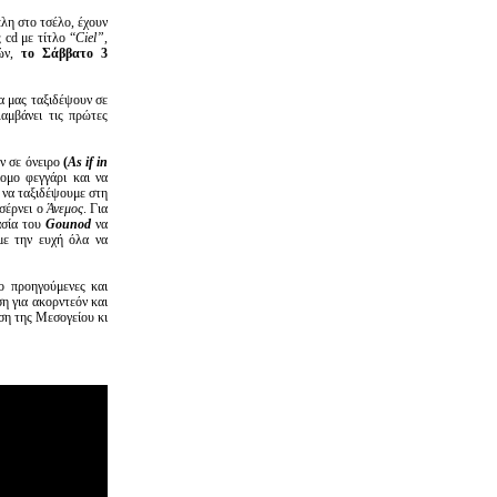
λη στο τσέλο, έχουν
 cd με τίτλο “
C
iel”
,
νών,
το Σάββατο 3
 μας ταξιδέψουν σε
αμβάνει τις πρώτες
αν σε όνειρο
(
A
s if in
ομο φεγγάρι και να
ι να ταξιδέψουμε στη
σέρνει ο
Άνεμος
. Για
ασία του
Gounod
να
ε την ευχή όλα να
ο προηγούμενες και
η για ακορντεόν και
η της Μεσογείου κι