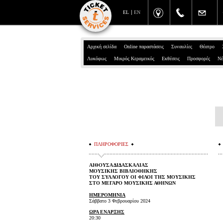
EL
EN
Αρχική σελίδα
Online παραστάσεις
Συναυλίες
Θέατρο
Λυκόφως
Μικρός Κεραμεικός
Εκθέσεις
Προσφορές
Νέ
ΠΛΗΡΟΦΟΡΙΕΣ
ΑΙΘΟΥΣΑ ΔΙΔΑΣΚΑΛΙΑΣ
ΜΟΥΣΙΚΗΣ ΒΙΒΛΙΟΘΗΚΗΣ
ΤΟΥ ΣΥΛΛΟΓΟΥ ΟΙ ΦΙΛΟΙ ΤΗΣ ΜΟΥΣΙΚΗΣ
ΣΤΟ ΜΕΓΑΡΟ ΜΟΥΣΙΚΗΣ ΑΘΗΝΩΝ
ΗΜΕΡΟΜΗΝΙΑ
Σάββατο 3 Φεβρουαρίου 2024
ΩΡΑ ΕΝΑΡΞΗΣ
20:30