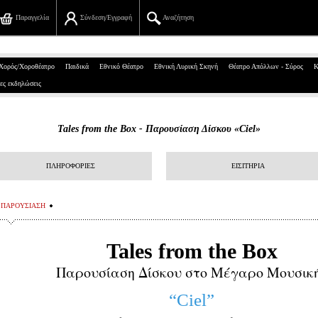
Παραγγελία
Σύνδεση/Εγγραφή
Αναζήτηση
Πανεπιστημίου 39, Αθήνα
Χορός/Χοροθέατρο
Παιδικά
Εθνικό Θέατρο
Εθνική Λυρική Σκηνή
Θέατρο Απόλλων - Σύρος
Κ
ες εκδηλώσεις
210 7234567
info@ticketservices.gr
Tales from the Box - Παρουσίαση Δίσκου «Ciel»
Αναζήτηση
ΠΛΗΡΟΦΟΡΙΕΣ
ΕΙΣΙΤΗΡΙΑ
Σύνδεση/Εγγραφή
Παραγγελία
ΠΑΡΟΥΣΙΑΣΗ
Αναζήτηση παραγγελίας
Tales from the Box
Προσωπικά Δεδομένα
Παρουσίαση Δίσκου στο Μέγαρο Μουσικ
Πληροφορίες
“Ciel”