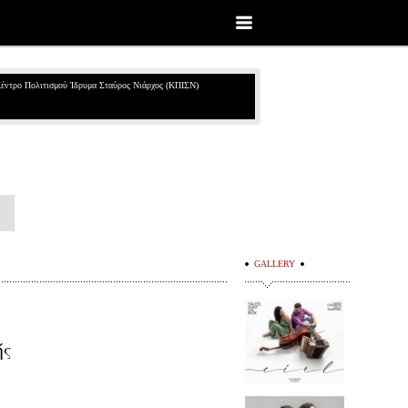
έντρο Πολιτισμού Ίδρυμα Σταύρος Νιάρχος (ΚΠΙΣΝ)
GALLERY
ής