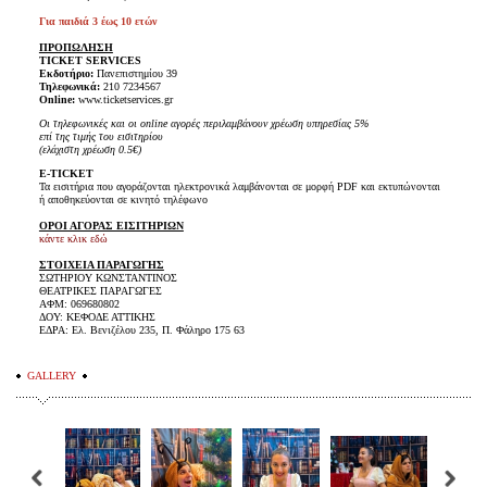
Για παιδιά 3 έως 10 ετών
ΠΡΟΠΩΛΗΣΗ
TICKET SERVICES
Εκδοτήριο:
Πανεπιστημίου 39
Τηλεφωνικά:
210 7234567
Online:
www.ticketservices.gr
Οι τηλεφωνικές και οι online αγορές περιλαμβάνουν χρέωση υπηρεσίας 5%
επί της τιμής του εισιτηρίου
(ελάχιστη χρέωση 0.5€)
E-TICKET
Τα εισιτήρια που αγοράζονται ηλεκτρονικά λαμβάνονται σε μορφή PDF και εκτυπώνονται
ή αποθηκεύονται σε κινητό τηλέφωνο
ΟΡΟΙ ΑΓΟΡΑΣ ΕΙΣΙΤΗΡΙΩΝ
κάντε κλικ εδώ
ΣΤΟΙΧΕΙΑ ΠΑΡΑΓΩΓΗΣ
ΣΩΤΗΡΙΟΥ ΚΩΝΣΤΑΝΤΙΝΟΣ
ΘΕΑΤΡΙΚΕΣ ΠΑΡΑΓΩΓΕΣ
ΑΦΜ: 069680802
ΔΟΥ: ΚΕΦΟΔΕ ΑΤΤΙΚΗΣ
ΕΔΡΑ: Ελ. Βενιζέλου 235, Π. Φάληρο 175 63
GALLERY