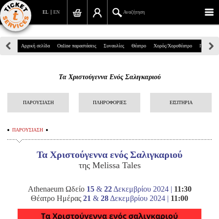
EL
EN
Αναζήτηση
Πανεπιστημίου 39, Αθήνα
Αρχική σελίδα
Online παραστάσεις
Συναυλίες
Θέατρο
Χορός/Χοροθέατρο
Παιδικά
210 7234567
Τα Χριστούγεννα Ενός Σαλιγκαριού
info@ticketservices.gr
Αναζήτηση
ΠΑΡΟΥΣΙΑΣΗ
ΠΛΗΡΟΦΟΡΙΕΣ
ΕΙΣΙΤΗΡΙΑ
Σύνδεση/Εγγραφή
ΠΑΡΟΥΣΙΑΣΗ
Παραγγελία
Τα Χριστούγεννα
ενός Σαλιγκαριού
Αναζήτηση παραγγελίας
της Melissa Tales
Προσωπικά Δεδομένα
Athenaeum Ωδείο
15
&
22
Δεκεμβρίου 2024 |
11:30
Θέατρο Ημέρας
21
&
28
Δεκεμβρίου 2024 |
11:00
Πληροφορίες