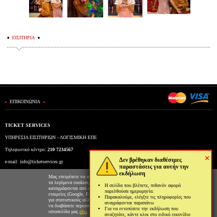
ΕΙΣΙΤΗΡΙΑ
ΕΠΙΚΟΙΝΩΝΙΑ
TICKET SERVICES
ΥΠΗΡΕΣΙΑ ΕΙΣΙΤΗΡΙΩΝ - ΛΟΓΙΣΜΙΚΗ ΕΠΕ
Τηλεφωνικό κέντρο:
210 7234567
×
Δεν βρέθηκαν διαθέσιμες
e-mail:
info@ticketservices.gr
παραστάσεις για αυτήν την
εκδήλωση
Εκδοτήριο: Πανεπιστημίου 39 (Στοά Πεσμαζόγλου), Αθήνα
Μας επιτρέπετε να αποθηκεύουμε στον φυλλομετρητή σας
τα λεγόμενα cookies; Με αυτόν τον τρόπο θα
Η σελίδα που βλέπετε, πιθανόν αφορά
Ώρες λειτουργίας εκδοτηρίου: Δευ-Παρ: 9πμ-5μμ
καταγράφονται από εμάς και τρίτες συνεργαζόμενες
παρελθούσα ημερομηνία.
εταιρείες (Google, Facebook κτλ) στοιχεία επισκεψιμότητας
Παρακαλούμε, ελέγξτε τις πληροφορίες που
για στατιστικούς αλλά και διαφημιστικούς λόγους. Μπορείτε
αναγράφονται παραπάνω
να διαβάσετε περισσότερα για την χρήση cookies από την
Για να εντοπίσετε την εκδήλωση που
ιστοσελίδα μας
εδώ
.
αναζητάτε, κάντε κλικ στο ειδικό εικονίδιο