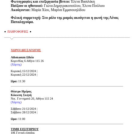
Φωτογραφίες και επεξεργασία βίντεο:
Έλενα Βασιλάκη
Παίζουν οι ηθοποιοί:
Γιώτα Δημητρακοπούλου, Έλενα Πούλιου
Ακούγονται:
Μαρία Χίου, Μαρίνα Εμμανουηλίδου
Φιλική συμμετοχή: Στo ρόλο της μαμάς ακούγεται η φωνή της Λένας
Παπαληγούρα.
ΠΛΗΡΟΦΟΡΙΕΣ
ΧΩΡΟΙ ΔΙΕΞΑΓΩΓΗΣ
Athenaeum Ωδείο
Κορινθίας 6 Αθήνα 115 26
(Χάρτης)
Κυριακή 15/12/2024 |
Κυριακή 22/12/2024 |
Ωρα:
11:30
Θέατρο Ημέρας
Κόκκινη Σκηνή
Νικ. Γεννηματά 20, Αθήνα 115 24
(Χάρτης)
Σάββατο 21/12/2024 |
Σάββατο 28/12/2024 |
Ωρα:
11:00
ΤΙΜΗ ΕΙΣΙΤΗΡΙΟΥ
10€ Γενική είσοδος