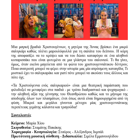
Είσοδος διαχειριστή
Μια μαγική βραδιά Χριστουγέννων, η μητέρα της Άννας βρίσκει ένα μικρό
σαλιγκάρι καθώς πλένει μαρουλόφυλλά για τη σαλάτα του δείπνου. Η κόρη
της αποφασίζει να το κρύψει και να του δώσει καταφύγιο σε ένα αληθινό
κυπαρισσάκι που είναι φυτεμένο σε μια γλάστρα του σαλονιού. Τι θα γίνει,
όμως, όταν εκείνο μαγεύεται από τα φώτα του χριστουγεννιάτικου δέντρου;
Ποια ανατροπή μπορεί να φέρει στην ιστορία μας μία απρόσμενη καταιγίδα; Τι
μυστικό έχει το σαλιγκαράκι και γιατί πότε μπορεί να ακούσει τους άλλους και
πότε όχι;
«Τα Χριστούγεννα ενός σαλιγκαριού» είναι μια θεατρική παράσταση που
φιλοδοξεί να μεταφέρει στα παιδιά - με τρόπο διαδραστικό και ψυχαγωγικό -
την αληθινή αξία της γέννησης του Θεανθρώπου καθώς και το μήνυμα της
αποδοχής όλων των πλασμάτων, έτσι όπως αυτά είναι δημιουργημένα από τη
φύση. Μικροί και μεγάλοι γίνονται μέτοχοι μίας χριστουγεννιάτικης
περιπέτειας γεμάτης κάλαντα και τραγούδια!
Συντελεστές
Κείμενο:
Μαρία Χίου
Σκηνοθεσία:
Σταμάτης Πακάκης
Χορογραφία - Κινησιολογία:
Σταύρος - Αλέξανδρος Ικμπάλ
Πρωτότυπη μουσική σύνθεση - Διδασκαλία:
Σιμέλα Εμμανουηλίδου