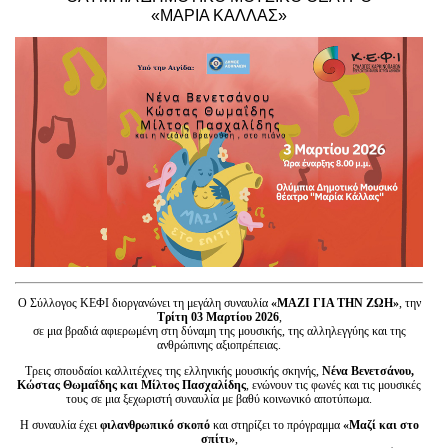
Είσοδος διαχειριστή
«ΜΑΡΙΑ ΚΑΛΛΑΣ»
Ο Σύλλογος ΚΕΦΙ διοργανώνει τη μεγάλη συναυλία
«ΜΑΖΙ ΓΙΑ ΤΗΝ ΖΩΗ»
, την
Τρίτη 03 Μαρτίου 2026
,
σε μια βραδιά αφιερωμένη στη δύναμη της μουσικής, της αλληλεγγύης και της
ανθρώπινης αξιοπρέπειας.
Τρεις σπουδαίοι καλλιτέχνες της ελληνικής μουσικής σκηνής,
Νένα Βενετσάνου,
Κώστας Θωμαΐδης και
Μίλτος Πασχαλίδης
, ενώνουν τις φωνές και τις μουσικές
τους σε μια ξεχωριστή συναυλία με βαθύ κοινωνικό αποτύπωμα.
Η συναυλία έχει
φιλανθρωπικό σκοπό
και στηρίζει το πρόγραμμα
«Μαζί και στο
σπίτι»
,