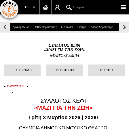
EL
EN
Αναζήτηση
Πανεπιστημίου 39, Αθήνα
Αρχική σελίδα
Online παραστάσεις
Συναυλίες
Θέατρο
Χορός/Χοροθέατρο
Παιδικά
210 7234567
ΣΥΛΛΟΓΟΣ ΚΕΦΙ
info@ticketservices.gr
«ΜΑΖΙ ΓΙΑ ΤΗΝ ΖΩΗ»
ΘΕΑΤΡΟ ΟΛΥΜΠΙΑ
Αναζήτηση
ΠΑΡΟΥΣΙΑΣΗ
ΠΛΗΡΟΦΟΡΙΕΣ
ΕΙΣΙΤΗΡΙΑ
Σύνδεση/Εγγραφή
Παραγγελία
ΠΑΡΟΥΣΙΑΣΗ
Αναζήτηση παραγγελίας
ΣΥΛΛΟΓΟΣ ΚΕΦΙ
«ΜΑΖΙ ΓΙΑ ΤΗΝ ΖΩΗ»
Προσωπικά Δεδομένα
Τρίτη 3 Μαρτίου 2026 | 20:00
Πληροφορίες
ΟΛΥΜΠΙΑ ΔΗΜΟΤΙΚΟ ΜΟΥΣΙΚΟ ΘΕΑΤΡΟ