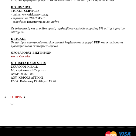
ΠΡΟΠΩΛΗΣΗ
TICKET SERVICES
- online: www.ticketservices.gr
- τηλεφωνικά: 2107234567
- εκδοτήριο: Πανεπιστημίου 39, Αθήνα
Οι τηλεφωνικές και οι online αγορές περιλαμβάνουν χρέωση υπηρεσίας 5% επί της τιμής του
εισιτηρίου
E-TICKET
Τα εισιτήρια που αγοράζονται ηλεκτρονικά λαμβάνονται σε μορφή PDF και εκτυπώνονται
ή αποθηκεύονται σε κινητό τηλέφωνο.
ΟΡΟΙ ΑΓΟΡΑΣ ΕΙΣΙΤΗΡΙΩΝ
κάντε κλικ εδώ
ΣΤΟΙΧΕΙΑ ΠΑΡΑΓΩΓΗΣ
ΣΥΛΛΟΓΟΣ Κ.Ε.Φ.Ι.
Μη κερδοσκοπικό Σωματείο
ΑΦΜ: 999371388
ΔΟΥ: ΚΕΦΟΔΕ ΑΤΤΙΚΗΣ
ΕΔΡΑ: Βολανάκη 19, Αθήνα 115 26
ΕΙΣΙΤΗΡΙΑ