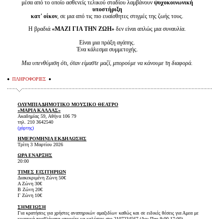
μέσα από το οποίο ασθενείς τελικού σταδίου λαμβάνουν
ψυχοκοινωνική
υποστήριξη
κατ' οίκον
, σε μια από τις πιο ευαίσθητες στιγμές της ζωής τους.
Η βραδιά
«ΜΑΖΙ ΓΙΑ ΤΗΝ ΖΩΗ»
δεν είναι απλώς μια συναυλία.
Είναι μια πράξη αγάπης.
Ένα κάλεσμα συμμετοχής.
Μια υπενθύμιση ότι, όταν είμαστε μαζί, μπορούμε να κάνουμε τη διαφορά.
ΠΛΗΡΟΦΟΡΙΕΣ
ΟΛΥΜΠΙΑ ΔΗΜΟΤΙΚΟ ΜΟΥΣΙΚΟ ΘΕΑΤΡΟ
«ΜΑΡΙΑ ΚΑΛΛΑΣ»
Ακαδημίας 59, Αθήνα 106 79
τηλ. 210 3642540
(χάρτης)
ΗΜΕΡΟΜΗΝΙΑ ΕΚΔΗΛΩΣΗΣ
Τρίτη 3 Μαρτίου 2026
ΩΡΑ ΕΝΑΡΞΗΣ
20:00
ΤΙΜΕΣ ΕΙΣΙΤΗΡΙΩΝ
Διακεκριμένη Ζώνη 50€
Α Ζώνη 30€
Β Ζώνη 20€
Γ Ζώνη 10€
ΣΗΜΕΙΩΣΗ
Για κρατήσεις για χρήστες αναπηρικών αμαξιδίων καθώς και σε ειδικές θέσεις για Αμεα με
κινητικά προβλήματα μπορείτε να καλέσετε στο 2107234567 (Δευ-Παρ 9:00-17:00).